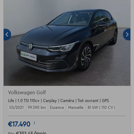
Volkswagen Golf
Life | 1.0 TSI 110cv | Carplay | Caméra | Toit ouvrant | GPS
03/2021
99.590 km
Essence
Manuelle
81 kW ( 110 CV )
€17.490
1
€351,45
/mois