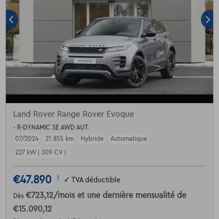
Land Rover Range Rover Evoque
- R-DYNAMIC SE AWD AUT.
07/2024
21.855 km
Hybride
Automatique
227 kW ( 309 CV )
€47.890
1
✓
TVA déductible
€723,12
/mois
et une dernière mensualité de
Dès
€15.090,12