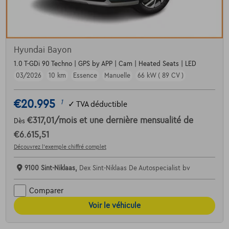
Hyundai Bayon
1.0 T-GDi 90 Techno | GPS by APP | Cam | Heated Seats | LED
03/2026
10 km
Essence
Manuelle
66 kW ( 89 CV )
€20.995
1
✓
TVA déductible
€317,01
/mois
et une dernière mensualité de
Dès
€6.615,51
Découvrez l’exemple chiffré complet
9100 Sint-Niklaas,
Dex Sint-Niklaas De Autospecialist bv
Comparer
Voir le véhicule