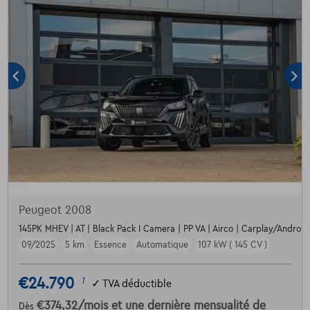
Peugeot 2008
145PK MHEV | AT | Black Pack I Camera | PP VA | Airco | Carplay/Android |
09/2025
5 km
Essence
Automatique
107 kW ( 145 CV )
€24.790
1
✓
TVA déductible
€374,32
/mois
et une dernière mensualité de
Dès