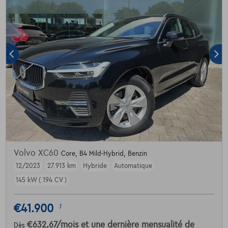
Volvo XC60
Core, B4 Mild-Hybrid, Benzin
12/2023
27.913 km
Hybride
Automatique
145 kW ( 194 CV )
€41.900
1
€632,67
/mois
et une dernière mensualité de
Dès