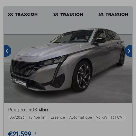
Peugeot 308
Allure
03/2023
18.436 km
Essence
Automatique
96 kW ( 131 CV )
€21.599
1