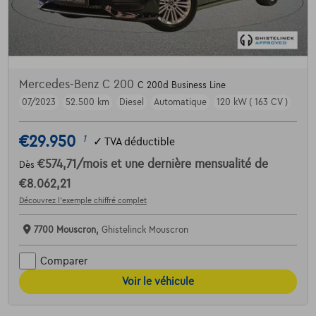
Mercedes-Benz C 200
C 200d Business Line
07/2023
52.500 km
Diesel
Automatique
120 kW ( 163 CV )
€29.950
1
✓
TVA déductible
€574,71
/mois
et une dernière mensualité de
Dès
€8.062,21
Découvrez l’exemple chiffré complet
7700 Mouscron,
Ghistelinck Mouscron
Comparer
Voir le véhicule