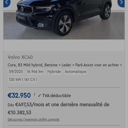
Volvo XC40
Core, B3 Mild hybrid, Benzine + Leder + Park Assist voor en achter + ....
09/2025
16.946 km
Hybride
Automatique
120 kW ( 161 CV )
€32.950
1
✓
TVA déductible
€497,53
/mois
et une dernière mensualité de
Dès
€10.382,53
Découvrez l’exemple chiffré complet