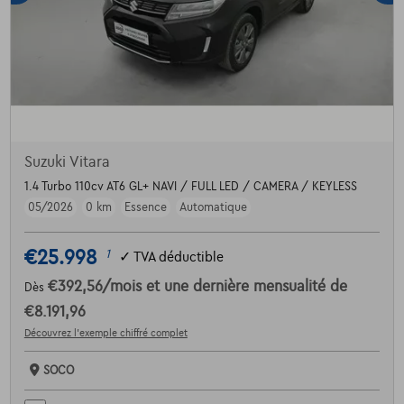
Suzuki Vitara
1.4 Turbo 110cv AT6 GL+ NAVI / FULL LED / CAMERA / KEYLESS
05/2026
0 km
Essence
Automatique
€25.998
1
✓
TVA déductible
€392,56
/mois
et une dernière mensualité de
Dès
€8.191,96
Découvrez l’exemple chiffré complet
SOCO