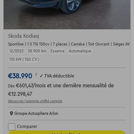
Skoda Kodiaq
Sportline | 1.5 TSI 150cv | 7 places | Caméra | Toit Ouvrant | Sièges AV c
12/2023
38.900 km
Essence
Automatique
110 kW ( 150 CV )
€38.990
1
✓
TVA déductible
€601,47
/mois
et une dernière mensualité de
Dès
€12.298,47
Découvrez l’exemple chiffré complet
Groupe Autosphere Arlon
Comparer