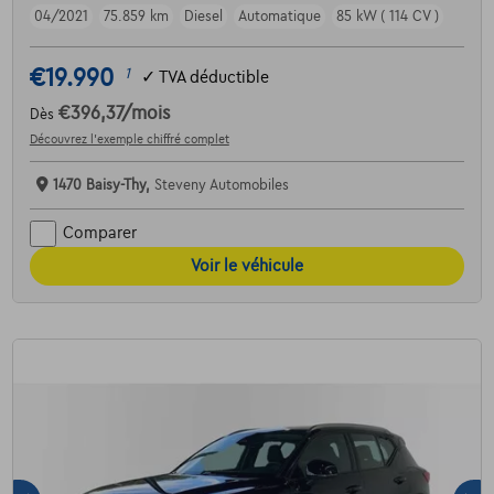
04/2021
75.859 km
Diesel
Automatique
85 kW ( 114 CV )
€19.990
1
✓
TVA déductible
€396,37
/mois
Dès
Découvrez l’exemple chiffré complet
1470 Baisy-Thy,
Steveny Automobiles
Comparer
Voir le véhicule