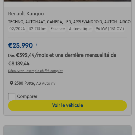
Renault Kangoo
TECHNO, AUTOMAAT, CAMERA, LED, APPLE/ANDROID, AUTOM. AIRCO
02/2024
32.213 km
Essence
Automatique
96 kW ( 131 CV )
€25.990
1
€392,44
/mois
et une dernière mensualité de
Dès
€8.189,44
Découvrez l’exemple chiffré complet
2580 Putte,
AB Auto nv
Comparer
Voir le véhicule