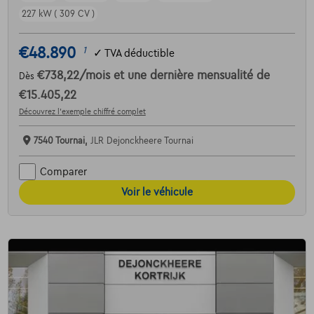
227 kW ( 309 CV )
€48.890
1
✓
TVA déductible
€738,22
/mois
et une dernière mensualité de
Dès
€15.405,22
Découvrez l’exemple chiffré complet
7540 Tournai,
JLR Dejonckheere Tournai
Comparer
Voir le véhicule