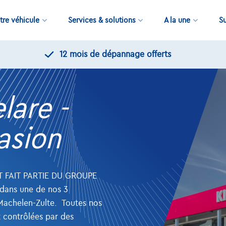
tre véhicule
Services & solutions
A la une
S
11.000+
voitures di
lare -
asion
T FAIT PARTIE DU GROUPE
dans une de nos 3
Machelen-Zulte. Toutes nos
t contrôlées par des