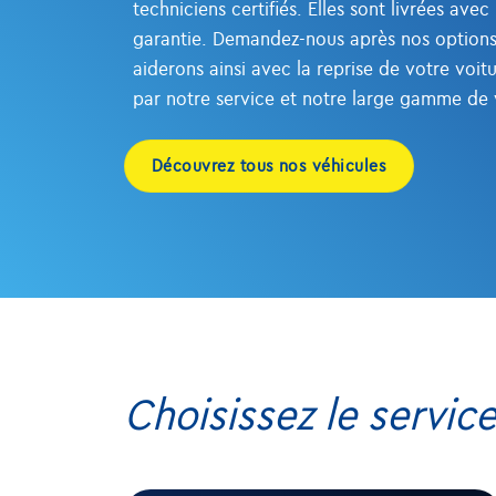
techniciens certifiés. Elles sont livrées ave
garantie. Demandez-nous après nos option
aiderons ainsi avec la reprise de votre voi
par notre service et notre large gamme de 
récentes. N'hésitez pas à jeter un oeil sur
Découvrez tous nos véhicules
Choisissez le servic