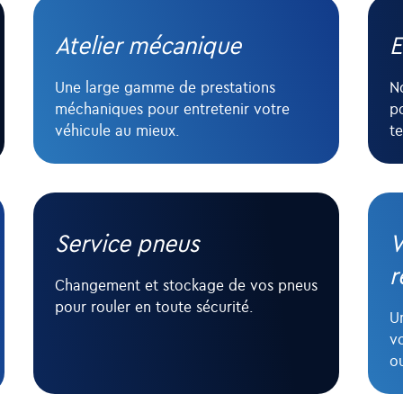
Atelier mécanique
E
Une large gamme de prestations
No
méchaniques pour entretenir votre
p
véhicule au mieux.
t
Service pneus
V
r
Changement et stockage de vos pneus
pour rouler en toute sécurité.
U
v
ou