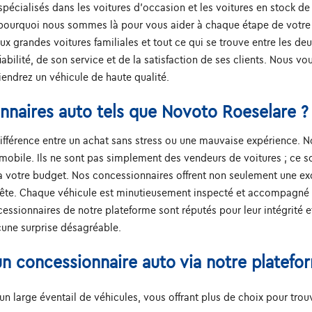
spécialisés dans les voitures d'occasion et les voitures en stock 
'est pourquoi nous sommes là pour vous aider à chaque étape de vot
ux grandes voitures familiales et tout ce qui se trouve entre les d
abilité, de son service et de la satisfaction de ses clients. Nous 
iendrez un véhicule de haute qualité.
nnaires auto tels que Novoto Roeselare ?
différence entre un achat sans stress ou une mauvaise expérience. N
bile. Ils ne sont pas simplement des vendeurs de voitures ; ce son
à votre budget. Nos concessionnaires offrent non seulement une exc
nête. Chaque véhicule est minutieusement inspecté et accompagné d'
sionnaires de notre plateforme sont réputés pour leur intégrité et l
cune surprise désagréable.
n concessionnaire auto via notre platefo
 large éventail de véhicules, vous offrant plus de choix pour trouve