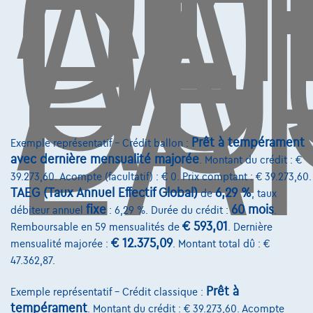
DE
L'
CO
AU
DE
L'
Contact
info@touringcarselect.be
Avenue Roi Albert II 4, B12
1000 Bruxelles
Prêt à tempérament
Exemple représentatif – Crédit ballon :
avec dernière mensualité majorée
. Montant du crédit : €
39.273,60. Acompte (facultatif) : € 0. Prix comptant : € 39.273,60.
Services & Solutions
TAEG (Taux Annuel Effectif Global)
6,29 %
de
, taux
fixe
60 mois
débiteur annuel
: 6,29 %. Durée du crédit :
.
Assistance dépannage
€ 593,01
Remboursable en 59 mensualités de
. Dernière
€ 12.375,09
mensualité majorée :
. Montant total dû : €
Financement
47.362,87.
Assurance auto
Prêt à
Exemple représentatif – Crédit classique :
Leasing
tempérament
. Montant du crédit : € 39.273,60. Acompte