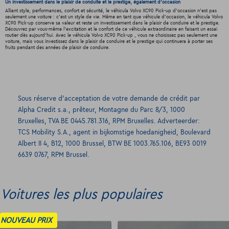
Un investissement dans le plaisir de conduite et le prestige, également d'occasion
Alliant style, performances, confort et sécurité, le véhicula Volvo XC90 Pick-up d'occasion n'est pas
seulement une voiture : c'est un style de vie. Même en tant que véhicule d'occasion, le véhicula Volvo
XC90 Pick-up conserve sa valeur et reste un investissement dans le plaisir de conduire et le prestige.
Découvrez par vous-même l'excitation et le confort de ce véhicule extraordinaire en faisant un essai
routier dès aujourd'hui. Avec le véhicula Volvo XC90 Pick-up , vous ne choisissez pas seulement une
voiture, mais vous investissez dans le plaisir de conduire et le prestige qui continuera à porter ses
fruits pendant des années de plaisir de conduire.
Sous réserve d’acceptation de votre demande de crédit par
Alpha Credit s.a., prêteur, Montagne du Parc 8/3, 1000
Bruxelles, TVA BE 0445.781.316, RPM Bruxelles. Adverteerder:
TCS Mobility S.A., agent in bijkomstige hoedanigheid, Boulevard
Albert II 4, B12, 1000 Brussel, BTW BE 1003.765.106, BE93 0019
6639 0767, RPM Brussel.
Voitures les plus populaires
NOUVEAU PRIX