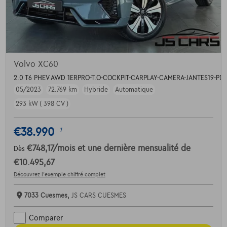
Volvo XC60
2.0 T6 PHEV AWD 1ERPRO-T.O-COCKPIT-CARPLAY-CAMERA-JANTES19-PD
05/2023
72.769 km
Hybride
Automatique
293 kW ( 398 CV )
€38.990
1
€748,17
/mois
et une dernière mensualité de
Dès
€10.495,67
Découvrez l’exemple chiffré complet
7033 Cuesmes,
JS CARS CUESMES
Comparer