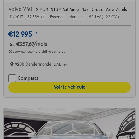
Volvo V40
T2 MOMENTUM Aut Airco, Navi, Cruise, Verw Zetels
11/2017
89.389 km
Essence
Manuelle
90 kW ( 122 CV )
€12.995
1
€257,67
/mois
Dès
Découvrez l’exemple chiffré complet
9200 Dendermonde,
DAB nv
Comparer
Voir le véhicule