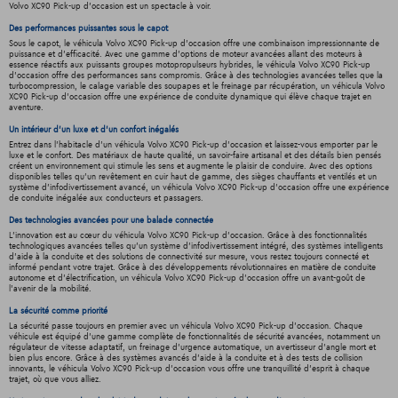
Volvo XC90 Pick-up d'occasion est un spectacle à voir.
Des performances puissantes sous le capot
Sous le capot, le véhicula Volvo XC90 Pick-up d'occasion offre une combinaison impressionnante de
puissance et d'efficacité. Avec une gamme d'options de moteur avancées allant des moteurs à
essence réactifs aux puissants groupes motopropulseurs hybrides, le véhicula Volvo XC90 Pick-up
d'occasion offre des performances sans compromis. Grâce à des technologies avancées telles que la
turbocompression, le calage variable des soupapes et le freinage par récupération, un véhicula Volvo
XC90 Pick-up d'occasion offre une expérience de conduite dynamique qui élève chaque trajet en
aventure.
Un intérieur d’un luxe et d’un confort inégalés
Entrez dans l'habitacle d'un véhicula Volvo XC90 Pick-up d'occasion et laissez-vous emporter par le
luxe et le confort. Des matériaux de haute qualité, un savoir-faire artisanal et des détails bien pensés
créent un environnement qui stimule les sens et augmente le plaisir de conduire. Avec des options
disponibles telles qu'un revêtement en cuir haut de gamme, des sièges chauffants et ventilés et un
système d'infodivertissement avancé, un véhicula Volvo XC90 Pick-up d'occasion offre une expérience
de conduite inégalée aux conducteurs et passagers.
Des technologies avancées pour une balade connectée
L'innovation est au cœur du véhicula Volvo XC90 Pick-up d'occasion. Grâce à des fonctionnalités
technologiques avancées telles qu'un système d'infodivertissement intégré, des systèmes intelligents
d'aide à la conduite et des solutions de connectivité sur mesure, vous restez toujours connecté et
informé pendant votre trajet. Grâce à des développements révolutionnaires en matière de conduite
autonome et d'électrification, un véhicula Volvo XC90 Pick-up d'occasion offre un avant-goût de
l'avenir de la mobilité.
La sécurité comme priorité
La sécurité passe toujours en premier avec un véhicula Volvo XC90 Pick-up d'occasion. Chaque
véhicule est équipé d'une gamme complète de fonctionnalités de sécurité avancées, notamment un
régulateur de vitesse adaptatif, un freinage d'urgence automatique, un avertisseur d'angle mort et
bien plus encore. Grâce à des systèmes avancés d'aide à la conduite et à des tests de collision
innovants, le véhicula Volvo XC90 Pick-up d'occasion vous offre une tranquillité d'esprit à chaque
trajet, où que vous alliez.