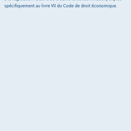
spécifiquement au livre VII du Code de droit économique.
Conditions d'assistance
Protection Des Données
Politique Des Cookies
Charte de qualité
Site Map
Login