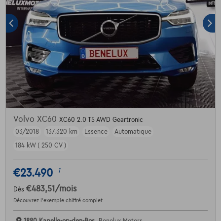
Volvo XC60
XC60 2.0 T5 AWD Geartronic
03/2018
137.320 km
Essence
Automatique
184 kW ( 250 CV )
€23.490
1
€483,51
/mois
Dès
Découvrez l’exemple chiffré complet
1880 Kapelle-op-den-Bos,
Benelux Motors