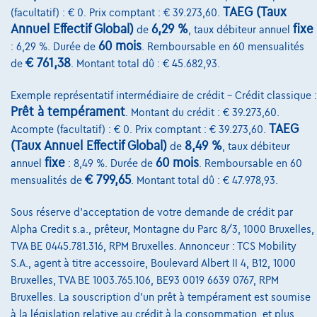
TAEG (Taux
(facultatif) : € 0. Prix comptant : € 39.273,60.
Annuel Effectif Global)
6,29 %
fixe
de
, taux débiteur annuel
Sur Nous
60 mois
: 6,29 %. Durée de
. Remboursable en 60 mensualités
Devenez client
€ 761,38
de
. Montant total dû : € 45.682,93.
Qui nous sommes
Exemple représentatif intermédiaire de crédit – Crédit classique :
Prêt à tempérament
. Montant du crédit : € 39.273,60.
Charte de qualité
TAEG
Acompte (facultatif) : € 0. Prix comptant : € 39.273,60.
Nos dealers
(Taux Annuel Effectif Global)
8,49 %
de
, taux débiteur
fixe
60 mois
annuel
: 8,49 %. Durée de
. Remboursable en 60
Nos partenaires
€ 799,65
mensualités de
. Montant total dû : € 47.978,93.
Notre équipe
Sous réserve d'acceptation de votre demande de crédit par
Contact
Alpha Credit s.a., prêteur, Montagne du Parc 8/3, 1000 Bruxelles,
TVA BE 0445.781.316, RPM Bruxelles. Annonceur : TCS Mobility
S.A., agent à titre accessoire, Boulevard Albert II 4, B12, 1000
Bruxelles, TVA BE 1003.765.106, BE93 0019 6639 0767, RPM
@2024 TCS Mobility SA/NV Copyright
Bruxelles. La souscription d'un prêt à tempérament est soumise
à la législation relative au crédit à la consommation, et plus
Conditions Générales