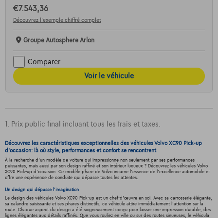
€7.543,36
Découvrez l’exemple chiffré complet
Groupe Autosphere Arlon
Comparer
Voir le véhicule
1. Prix public final incluant tous les frais et taxes.
Découvrez les caractéristiques exceptionnelles des véhicules Volvo XC90 Pick-up
d'occasion: là où style, performances et confort se rencontrent
À la recherche d'un modèle de voiture qui impressionne non seulement par ses performances
puissantes, mais aussi par son design raffiné et son intérieur luxueux ? Découvrez les véhicules Volvo
XC90 Pick-up d'occasion. Ce modèle phare de Volvo incarne l'essence de l'excellence automobile et
offre une expérience de conduite qui dépasse toutes les attentes.
Un design qui dépasse l'imagination
Le design des véhicules Volvo XC90 Pick-up est un chef-d'œuvre en soi. Avec sa carrosserie élégante,
sa calandre saisissante et ses phares distinctifs, ce véhicule attire immédiatement l'attention sur la
route. Chaque aspect du design a été soigneusement conçu pour laisser une impression durable, des
lignes élégantes aux détails raffinés. Que vous rouliez en ville ou sur des routes sinueuses, le véhicula