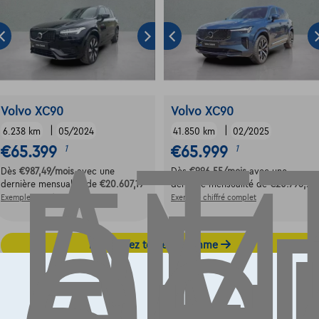
AT
EM
Volvo XC90
Volvo XC90
|
|
6.238 km
05/2024
41.850 km
02/2025
€65.399
€65.999
1
1
Dès
€987,49
/mois
avec une
Dès
€996,55
/mois
avec une
dernière mensualité de
€20.607,19
dernière mensualité de
€20.796,25
Exemple chiffré complet
Exemple chiffré complet
Découvrez toute la gamme