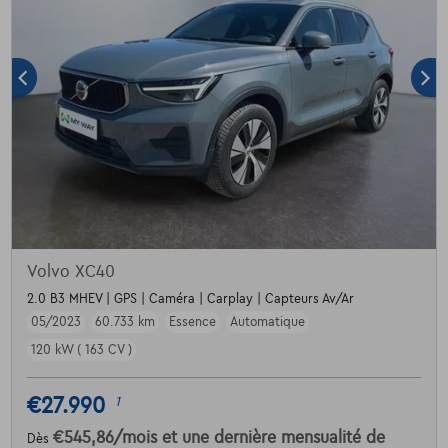
Volvo XC40
2.0 B3 MHEV | GPS | Caméra | Carplay | Capteurs Av/Ar
05/2023
60.733 km
Essence
Automatique
120 kW ( 163 CV )
€27.990
1
€545,86
/mois
et une dernière mensualité de
Dès