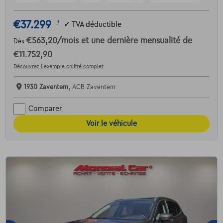
€37.299
1
✓
TVA déductible
€563,20
/mois
et une dernière mensualité de
Dès
€11.752,90
Découvrez l’exemple chiffré complet
1930 Zaventem,
ACB Zaventem
Comparer
Voir le véhicule