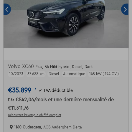
Volvo XC60
Plus, B4 Mild hybrid, Diesel, Dark
10/2023
67.688 km
Diesel
Automatique
145 kW ( 194 CV )
€35.899
1
✓
TVA déductible
€542,06
/mois
et une dernière mensualité de
Dès
€11.311,76
Découvrez l’exemple chiffré complet
1160 Oudergem,
ACB Auderghem Delta