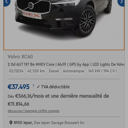
Volvo XC60
2.0d AUT 197 B4 MHEV Core | Alu19 | GPS by App | LED Lights De Volvo
02/2024
42.550 km
Diesel
Automatique
145 kW ( 194 CV )
€37.495
1
✓
TVA déductible
€566,16
/mois
et une dernière mensualité de
Dès
€11.814,66
Découvrez l’exemple chiffré complet
8900 Ieper,
Dex Ieper Garage Bossaert bv