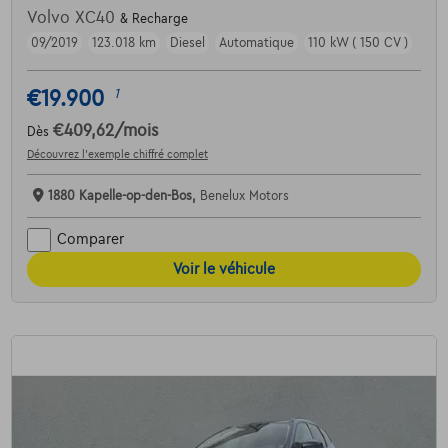
Volvo XC40
& Recharge
09/2019
123.018 km
Diesel
Automatique
110 kW ( 150 CV )
€19.900
1
€409,62
/mois
Dès
Découvrez l’exemple chiffré complet
1880 Kapelle-op-den-Bos,
Benelux Motors
Comparer
Voir le véhicule