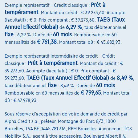
Prêt à
Exemple représentatif – Crédit classique :
tempérament
. Montant du crédit : € 39.273,60. Acompte
TAEG (Taux
(facultatif) : € 0. Prix comptant : € 39.273,60.
Annuel Effectif Global)
6,29 %
de
, taux débiteur annuel
fixe
60 mois
: 6,29 %. Durée de
. Remboursable en 60
Volvo V60
€ 761,38
mensualités de
. Montant total dû : € 45.682,93.
Momentum | D3 2.0d 150 cv | Cuir | Gps | Clim auto | Alu
01/2019
70.650 km
Diesel
Automatique
110 kW ( 150 CV )
Exemple représentatif intermédiaire de crédit – Crédit
Prêt à tempérament
classique :
. Montant du crédit : €
€19.490
1
39.273,60. Acompte (facultatif) : € 0. Prix comptant : €
TAEG (Taux Annuel Effectif Global)
8,49 %
39.273,60.
de
,
€391,64
/mois
Dès
fixe
60 mois
taux débiteur annuel
: 8,49 %. Durée de
.
Découvrez l’exemple chiffré complet
€ 799,65
Remboursable en 60 mensualités de
. Montant total
Autosphere Center Liège
dû : € 47.978,93.
Comparer
Sous réserve d'acceptation de votre demande de crédit par
Alpha Credit s.a., prêteur, Montagne du Parc 8/3, 1000
Voir le véhicule
Bruxelles, TVA BE 0445.781.316, RPM Bruxelles. Annonceur : TCS
Mobility S.A., agent à titre accessoire, Boulevard Albert II 4,