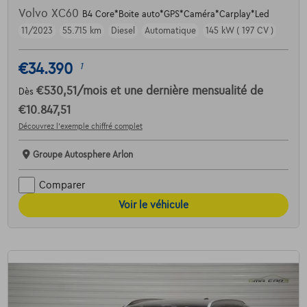
Volvo XC60
B4 Core*Boite auto*GPS*Caméra*Carplay*Led
11/2023
55.715 km
Diesel
Automatique
145 kW ( 197 CV )
€34.390
1
€530,51
/mois
et une dernière mensualité de
Dès
€10.847,51
Découvrez l’exemple chiffré complet
Groupe Autosphere Arlon
Comparer
Voir le véhicule