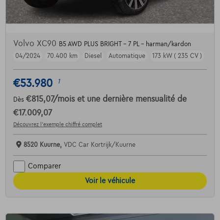
Volvo XC90
B5 AWD PLUS BRIGHT - 7 PL - harman/kardon
04/2024
70.400 km
Diesel
Automatique
173 kW ( 235 CV )
€53.980
1
€815,07
/mois
et une dernière mensualité de
Dès
€17.009,07
Découvrez l’exemple chiffré complet
8520 Kuurne,
VDC Car Kortrijk/Kuurne
Comparer
Voir le véhicule