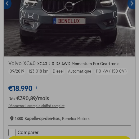
Volvo XC40
XC40 2.0 D3 AWD Momentum Pro Geartronic
09/2019
123.018 km
Diesel
Automatique
110 kW ( 150 CV )
€18.990
1
€390,89
/mois
Dès
Découvrez l’exemple chiffré complet
1880 Kapelle-op-den-Bos,
Benelux Motors
Comparer