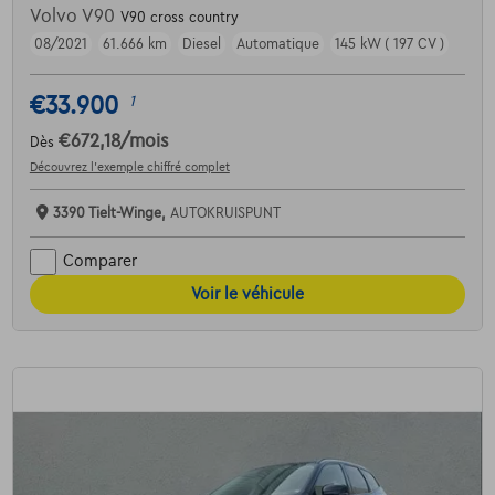
Volvo V90
V90 cross country
08/2021
61.666 km
Diesel
Automatique
145 kW ( 197 CV )
€33.900
1
€672,18
/mois
Dès
Découvrez l’exemple chiffré complet
3390 Tielt-Winge,
AUTOKRUISPUNT
Comparer
Voir le véhicule