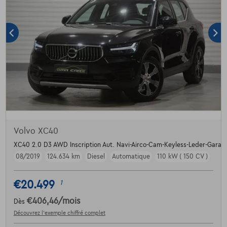
Volvo XC40
XC40 2.0 D3 AWD Inscription Aut. Navi-Airco-Cam-Keyless-Leder-Garant
08/2019
124.634 km
Diesel
Automatique
110 kW ( 150 CV )
€20.499
1
€406,46
/mois
Dès
Découvrez l’exemple chiffré complet