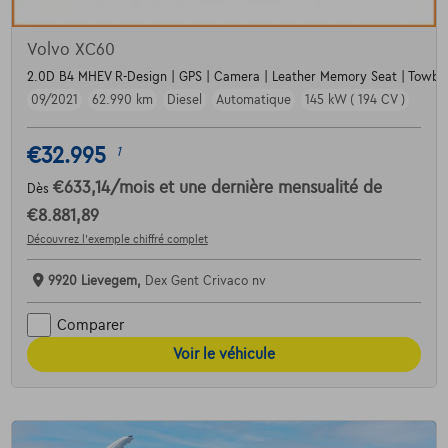
Volvo XC60
2.0D B4 MHEV R-Design | GPS | Camera | Leather Memory Seat | Towba
09/2021
62.990 km
Diesel
Automatique
145 kW ( 194 CV )
€32.995
1
€633,14
/mois
et une dernière mensualité de
Dès
€8.881,89
Découvrez l’exemple chiffré complet
9920 Lievegem,
Dex Gent Crivaco nv
Comparer
Voir le véhicule