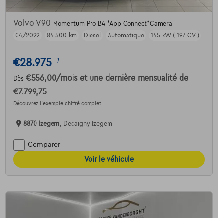
Volvo V90
Momentum Pro B4 *App Connect*Camera
04/2022
84.500 km
Diesel
Automatique
145 kW ( 197 CV )
€28.975
1
€556,00
/mois
et une dernière mensualité de
Dès
€7.799,75
Découvrez l’exemple chiffré complet
8870 Izegem,
Decaigny Izegem
Comparer
Voir le véhicule