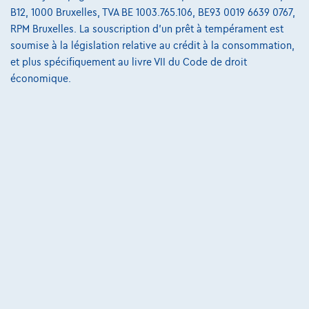
B12, 1000 Bruxelles, TVA BE 1003.765.106, BE93 0019 6639 0767,
RPM Bruxelles. La souscription d'un prêt à tempérament est
soumise à la législation relative au crédit à la consommation,
et plus spécifiquement au livre VII du Code de droit
économique.
Volvo V60
V60 2.0 D2 Eco Summum Airco-Navi-Leder-PDC-Garantie
10/2017
113.701 km
Diesel
Manuelle
88 kW ( 120 CV )