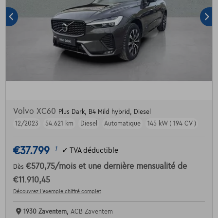
Volvo XC60
Plus Dark, B4 Mild hybrid, Diesel
12/2023
54.621 km
Diesel
Automatique
145 kW ( 194 CV )
€37.799
1
✓
TVA déductible
€570,75
/mois
et une dernière mensualité de
Dès
€11.910,45
Découvrez l’exemple chiffré complet
1930 Zaventem,
ACB Zaventem