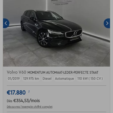
Volvo V60
MOMENTUM AUTOMAAT-LEDER-PERFECTE STAAT
01/2019
129.975 km
Diesel
Automatique
110 kW ( 150 CV )
€17.880
1
€354,53
/mois
Dès
Découvrez l’exemple chiffré complet