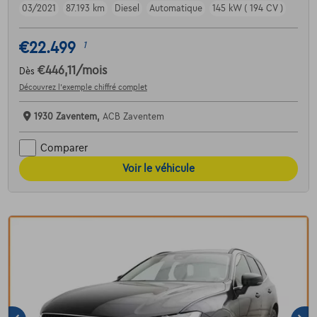
03/2021
87.193 km
Diesel
Automatique
145 kW ( 194 CV )
€22.499
1
€446,11
/mois
Dès
Découvrez l’exemple chiffré complet
1930 Zaventem,
ACB Zaventem
Comparer
Voir le véhicule