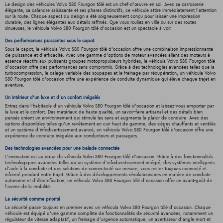
Le design des véhicules Volvo S80 Fourgon tôlé est un chef-d'œuvre en soi. Avec sa carrosserie
élégante, sa calandre saisissante et ses phares distinctifs, ce véhicule attire immédiatement l'attention
sur la route. Chaque aspect du design a été soigneusement conçu pour laisser une impression
durable, des lignes élégantes aux détails raffinés. Que vous rouliez en ville ou sur des routes
sinueuses, le véhicula Volvo S80 Fourgon tôlé d'occasion est un spectacle à voir.
Des performances puissantes sous le capot
Sous le capot, le véhicula Volvo S80 Fourgon tôlé d'occasion offre une combinaison impressionnante
de puissance et d'efficacité. Avec une gamme d'options de moteur avancées allant des moteurs à
essence réactifs aux puissants groupes motopropulseurs hybrides, le véhicula Volvo S80 Fourgon tôlé
d'occasion offre des performances sans compromis. Grâce à des technologies avancées telles que la
turbocompression, le calage variable des soupapes et le freinage par récupération, un véhicula Volvo
S80 Fourgon tôlé d'occasion offre une expérience de conduite dynamique qui élève chaque trajet en
aventure.
Un intérieur d’un luxe et d’un confort inégalés
Entrez dans l'habitacle d'un véhicula Volvo S80 Fourgon tôlé d'occasion et laissez-vous emporter par
le luxe et le confort. Des matériaux de haute qualité, un savoir-faire artisanal et des détails bien
pensés créent un environnement qui stimule les sens et augmente le plaisir de conduire. Avec des
options disponibles telles qu'un revêtement en cuir haut de gamme, des sièges chauffants et ventilés
et un système d'infodivertissement avancé, un véhicula Volvo S80 Fourgon tôlé d'occasion offre une
expérience de conduite inégalée aux conducteurs et passagers.
Des technologies avancées pour une balade connectée
L'innovation est au cœur du véhicula Volvo S80 Fourgon tôlé d'occasion. Grâce à des fonctionnalités
technologiques avancées telles qu'un système d'infodivertissement intégré, des systèmes intelligents
d'aide à la conduite et des solutions de connectivité sur mesure, vous restez toujours connecté et
informé pendant votre trajet. Grâce à des développements révolutionnaires en matière de conduite
autonome et d'électrification, un véhicula Volvo S80 Fourgon tôlé d'occasion offre un avant-goût de
l'avenir de la mobilité.
La sécurité comme priorité
La sécurité passe toujours en premier avec un véhicula Volvo S80 Fourgon tôlé d'occasion. Chaque
véhicule est équipé d'une gamme complète de fonctionnalités de sécurité avancées, notamment un
régulateur de vitesse adaptatif, un freinage d'urgence automatique, un avertisseur d'angle mort et