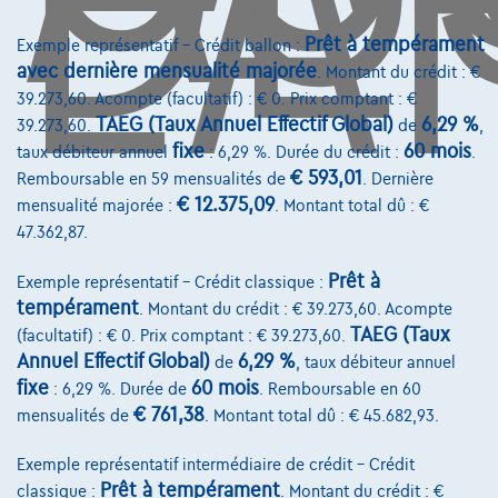
Prêt à tempérament
Exemple représentatif – Crédit ballon :
avec dernière mensualité majorée
. Montant du crédit : €
Contact
39.273,60. Acompte (facultatif) : € 0. Prix comptant : €
TAEG (Taux Annuel Effectif Global)
6,29 %
39.273,60.
de
,
info@touringcarselect.be
fixe
60 mois
taux débiteur annuel
: 6,29 %. Durée du crédit :
.
Avenue Roi Albert II 4, B12
€ 593,01
Remboursable en 59 mensualités de
. Dernière
1000 Bruxelles
€ 12.375,09
mensualité majorée :
. Montant total dû : €
47.362,87.
Prêt à
Exemple représentatif – Crédit classique :
tempérament
. Montant du crédit : € 39.273,60. Acompte
Services & Solutions
TAEG (Taux
(facultatif) : € 0. Prix comptant : € 39.273,60.
Annuel Effectif Global)
6,29 %
de
, taux débiteur annuel
Assistance dépannage
fixe
60 mois
: 6,29 %. Durée de
. Remboursable en 60
Financement
€ 761,38
mensualités de
. Montant total dû : € 45.682,93.
Assurance auto
Exemple représentatif intermédiaire de crédit – Crédit
Prêt à tempérament
classique :
. Montant du crédit : €
Leasing