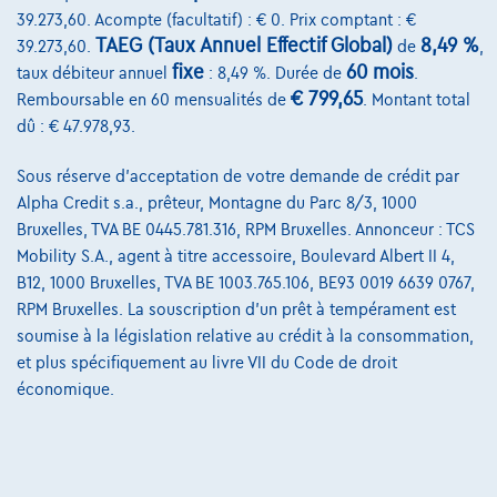
39.273,60. Acompte (facultatif) : € 0. Prix comptant : €
TAEG (Taux Annuel Effectif Global)
8,49 %
39.273,60.
de
,
Sur Nous
fixe
60 mois
taux débiteur annuel
: 8,49 %. Durée de
.
€ 799,65
Remboursable en 60 mensualités de
. Montant total
Devenez client
dû : € 47.978,93.
Qui nous sommes
Sous réserve d'acceptation de votre demande de crédit par
Charte de qualité
Alpha Credit s.a., prêteur, Montagne du Parc 8/3, 1000
Bruxelles, TVA BE 0445.781.316, RPM Bruxelles. Annonceur : TCS
Nos dealers
Mobility S.A., agent à titre accessoire, Boulevard Albert II 4,
Nos partenaires
B12, 1000 Bruxelles, TVA BE 1003.765.106, BE93 0019 6639 0767,
RPM Bruxelles. La souscription d'un prêt à tempérament est
Notre équipe
soumise à la législation relative au crédit à la consommation,
et plus spécifiquement au livre VII du Code de droit
Contact
économique.
@2024 TCS Mobility SA/NV Copyright