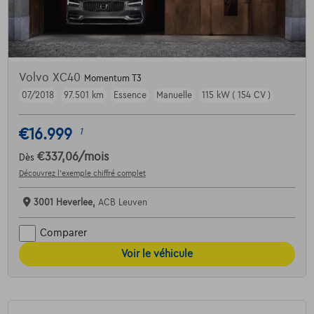
Volvo XC40
Momentum T3
07/2018
97.501 km
Essence
Manuelle
115 kW ( 154 CV )
€16.999
1
€337,06
/mois
Dès
Découvrez l’exemple chiffré complet
3001 Heverlee,
ACB Leuven
Comparer
Voir le véhicule