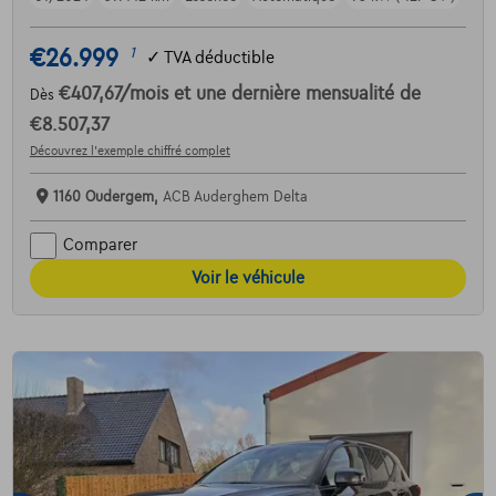
€26.999
1
✓
TVA déductible
€407,67
/mois
et une dernière mensualité de
Dès
€8.507,37
Découvrez l’exemple chiffré complet
1160 Oudergem,
ACB Auderghem Delta
Comparer
Voir le véhicule