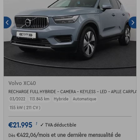
Volvo XC40
RECHARGE FULL HYBRIDE - CAMERA - KEYLESS - LED - APLLE CARPLAY
03/2022
113.845 km
Hybride
Automatique
155 kW ( 211 CV )
€21.995
1
✓
TVA déductible
€422,06
/mois
et une dernière mensualité de
Dès