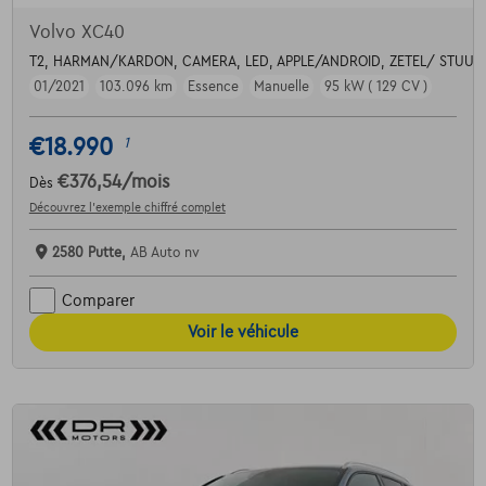
Volvo XC40
T2, HARMAN/KARDON, CAMERA, LED, APPLE/ANDROID, ZETEL/ STUU
01/2021
103.096 km
Essence
Manuelle
95 kW ( 129 CV )
€18.990
1
€376,54
/mois
Dès
Découvrez l’exemple chiffré complet
2580 Putte,
AB Auto nv
Comparer
Voir le véhicule