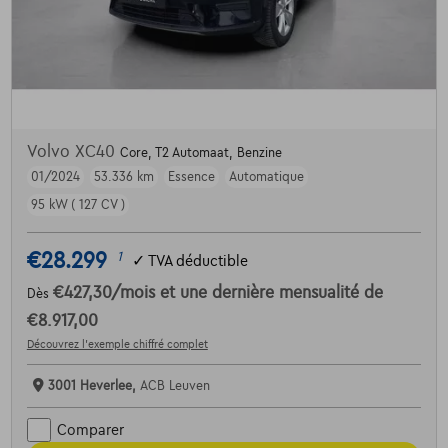
Volvo XC40
Core, T2 Automaat, Benzine
01/2024
53.336 km
Essence
Automatique
95 kW ( 127 CV )
€28.299
1
✓
TVA déductible
€427,30
/mois
et une dernière mensualité de
Dès
€8.917,00
Découvrez l’exemple chiffré complet
3001 Heverlee,
ACB Leuven
Comparer