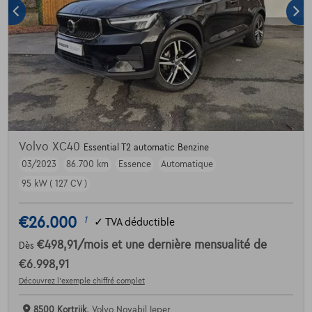
Volvo XC40
Essential T2 automatic Benzine
03/2023
86.700 km
Essence
Automatique
95 kW ( 127 CV )
€26.000
1
✓
TVA déductible
€498,91
/mois
et une dernière mensualité de
Dès
€6.998,91
Découvrez l’exemple chiffré complet
8500 Kortrijk,
Volvo Novabil Ieper