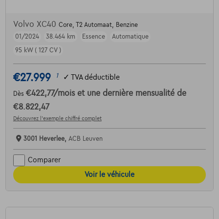
Volvo XC40
Core, T2 Automaat, Benzine
01/2024
38.464 km
Essence
Automatique
95 kW ( 127 CV )
€27.999
1
✓
TVA déductible
€422,77
/mois
et une dernière mensualité de
Dès
€8.822,47
Découvrez l’exemple chiffré complet
3001 Heverlee,
ACB Leuven
Comparer
Voir le véhicule