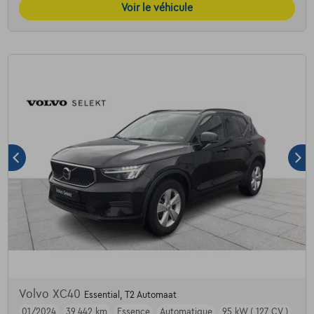
Voir le véhicule
Volvo XC40
Essential, T2 Automaat
01/2024
39.442 km
Essence
Automatique
95 kW ( 127 CV )