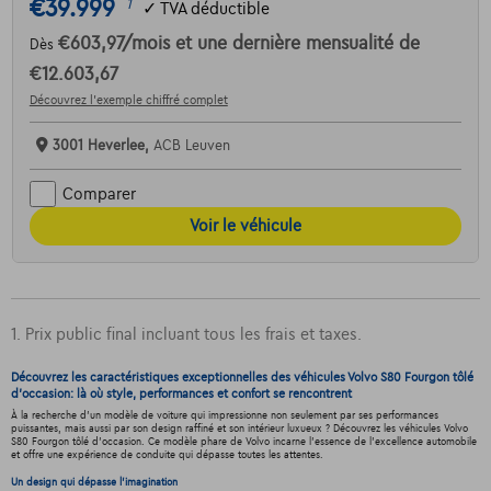
€39.999
1
✓
TVA déductible
€603,97
/mois
et une dernière mensualité de
Dès
€12.603,67
Découvrez l’exemple chiffré complet
3001 Heverlee,
ACB Leuven
Comparer
Voir le véhicule
1. Prix public final incluant tous les frais et taxes.
Découvrez les caractéristiques exceptionnelles des véhicules Volvo S80 Fourgon tôlé
d'occasion: là où style, performances et confort se rencontrent
À la recherche d'un modèle de voiture qui impressionne non seulement par ses performances
puissantes, mais aussi par son design raffiné et son intérieur luxueux ? Découvrez les véhicules Volvo
S80 Fourgon tôlé d'occasion. Ce modèle phare de Volvo incarne l'essence de l'excellence automobile
et offre une expérience de conduite qui dépasse toutes les attentes.
Un design qui dépasse l'imagination