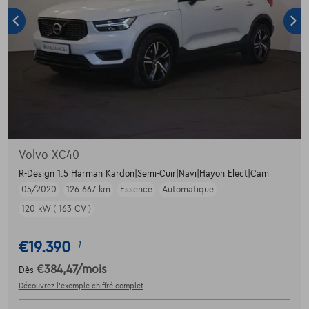
Volvo XC40
R-Design 1.5 Harman Kardon|Semi-Cuir|Navi|Hayon Elect|Cam
05/2020
126.667 km
Essence
Automatique
120 kW ( 163 CV )
€19.390
1
€384,47
/mois
Dès
Découvrez l’exemple chiffré complet