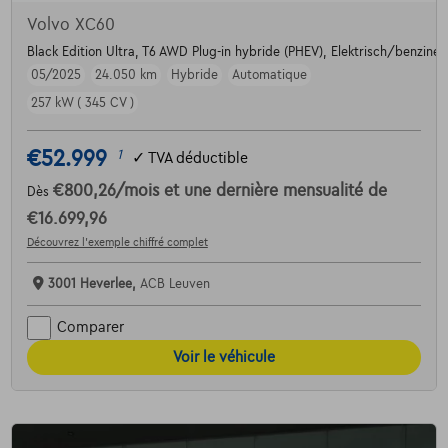
Volvo XC60
Black Edition Ultra, T6 AWD Plug-in hybride (PHEV), Elektrisch/benzine
05/2025
24.050 km
Hybride
Automatique
257 kW ( 345 CV )
€52.999
1
✓
TVA déductible
€800,26
/mois
et une dernière mensualité de
Dès
€16.699,96
Découvrez l’exemple chiffré complet
3001 Heverlee,
ACB Leuven
Comparer
Voir le véhicule