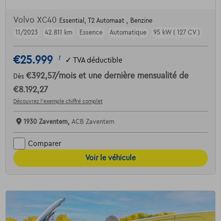
Volvo XC40
Essential, T2 Automaat , Benzine
11/2023
42.811 km
Essence
Automatique
95 kW ( 127 CV )
€25.999
1
✓
TVA déductible
€392,57
/mois
et une dernière mensualité de
Dès
€8.192,27
Découvrez l’exemple chiffré complet
1930 Zaventem,
ACB Zaventem
Comparer
Voir le véhicule