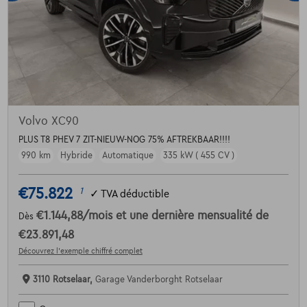
Volvo XC90
PLUS T8 PHEV 7 ZIT-NIEUW-NOG 75% AFTREKBAAR!!!!
990 km
Hybride
Automatique
335 kW ( 455 CV )
€75.822
1
✓
TVA déductible
€1.144,88
/mois
et une dernière mensualité de
Dès
€23.891,48
Découvrez l’exemple chiffré complet
3110 Rotselaar,
Garage Vanderborght Rotselaar