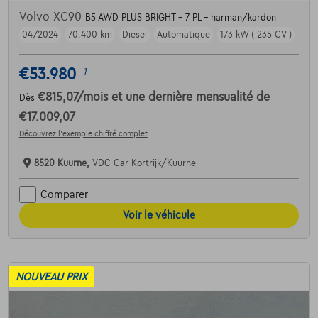
Volvo XC90
B5 AWD PLUS BRIGHT - 7 PL - harman/kardon
04/2024
70.400 km
Diesel
Automatique
173 kW ( 235 CV )
€53.980
1
€815,07
/mois
et une dernière mensualité de
Dès
€17.009,07
Découvrez l’exemple chiffré complet
8520 Kuurne,
VDC Car Kortrijk/Kuurne
Comparer
Voir le véhicule
NOUVEAU PRIX