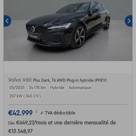
Volvo V60
Plus Dark, T6 AWD Plug-in hybride (PHEV)
05/2025
34.178 km
Hybride
Automatique
257 kW ( 345 CV )
€42.999
1
✓
TVA déductible
€649,27
/mois
et une dernière mensualité de
Dès
€13.548,97