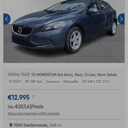
Volvo V40
T2 MOMENTUM Aut Airco, Navi, Cruise, Verw Zetels
11/2017
89.389 km
Essence
Manuelle
90 kW ( 122 CV )
€12.995
1
€257,67
/mois
Dès
Découvrez l’exemple chiffré complet
9200 Dendermonde,
DAB nv