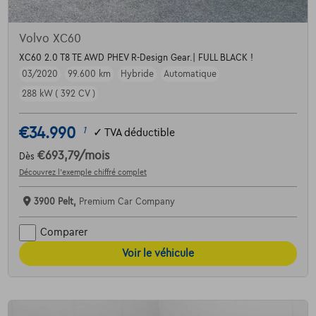
Volvo XC60
XC60 2.0 T8 TE AWD PHEV R-Design Gear.| FULL BLACK !
03/2020
99.600 km
Hybride
Automatique
288 kW ( 392 CV )
€34.990
1
✓
TVA déductible
€693,79
/mois
Dès
Découvrez l’exemple chiffré complet
3900 Pelt,
Premium Car Company
Comparer
Voir le véhicule