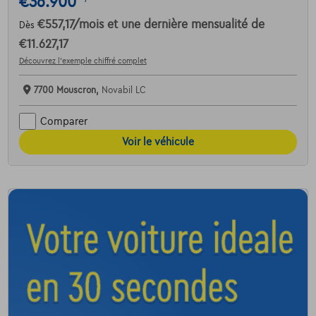
€36.900
€557,17
/mois
et une dernière mensualité de
Dès
€11.627,17
Découvrez l’exemple chiffré complet
7700 Mouscron,
Novabil LC
Comparer
Voir le véhicule