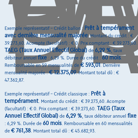
D
L'
€512,63
/mois
et une dernière mensualité de
Dès
€10.697,63
Découvrez l’exemple chiffré complet
Prêt à tempérament
Exemple représentatif – Crédit ballon :
5101 Erpent,
Scandia Namur
avec dernière mensualité majorée
. Montant du crédit : €
39.273,60. Acompte (facultatif) : € 0. Prix comptant : € 39.273,60.
Comparer
TAEG (Taux Annuel Effectif Global)
6,29 %
de
, taux
Voir le véhicule
fixe
60 mois
débiteur annuel
: 6,29 %. Durée du crédit :
.
€ 593,01
Remboursable en 59 mensualités de
. Dernière
€ 12.375,09
mensualité majorée :
. Montant total dû : €
47.362,87.
Prêt à
Exemple représentatif – Crédit classique :
tempérament
. Montant du crédit : € 39.273,60. Acompte
TAEG (Taux
(facultatif) : € 0. Prix comptant : € 39.273,60.
Annuel Effectif Global)
6,29 %
fixe
de
, taux débiteur annuel
60 mois
: 6,29 %. Durée de
. Remboursable en 60 mensualités
€ 761,38
de
. Montant total dû : € 45.682,93.