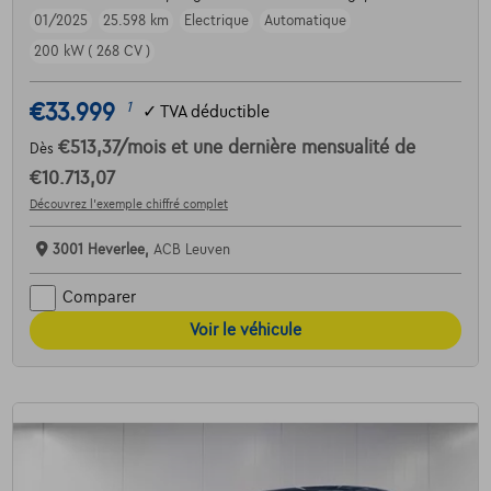
01/2025
25.598 km
Electrique
Automatique
200 kW ( 268 CV )
€33.999
1
✓
TVA déductible
€513,37
/mois
et une dernière mensualité de
Dès
€10.713,07
Découvrez l’exemple chiffré complet
3001 Heverlee,
ACB Leuven
Comparer
Voir le véhicule