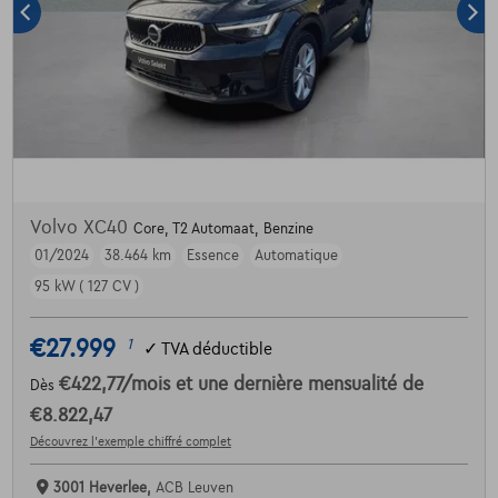
Volvo XC40
Core, T2 Automaat, Benzine
01/2024
38.464 km
Essence
Automatique
95 kW ( 127 CV )
€27.999
1
✓
TVA déductible
€422,77
/mois
et une dernière mensualité de
Dès
€8.822,47
Découvrez l’exemple chiffré complet
3001 Heverlee,
ACB Leuven