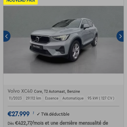
NOUVEAU PRIX
Volvo XC40
Core, T2 Automaat, Benzine
11/2023
29.112 km
Essence
Automatique
95 kW ( 127 CV )
€27.999
1
✓
TVA déductible
€422,77
/mois
et une dernière mensualité de
Dès