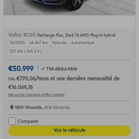
Volvo XC60
Recharge Plus, Dark T6 AWD Plug-in hybrid
05/2024
46.847 km
Hybride
Automatique
257 kW ( 345 CV )
€50.999
1
✓
TVA déductible
€770,06
/mois
et une dernière mensualité de
Dès
€16.069,76
Découvrez l’exemple chiffré complet
1800 Vilvoorde,
ACB Vilvoorde
Comparer
Voir le véhicule