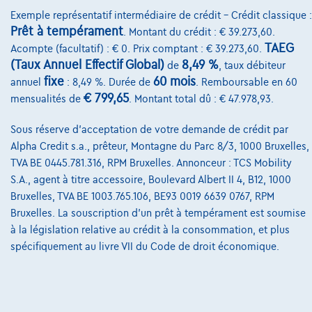
Exemple représentatif intermédiaire de crédit – Crédit classique :
Prêt à tempérament
. Montant du crédit : € 39.273,60.
TAEG
Acompte (facultatif) : € 0. Prix comptant : € 39.273,60.
(Taux Annuel Effectif Global)
8,49 %
de
, taux débiteur
fixe
60 mois
annuel
: 8,49 %. Durée de
. Remboursable en 60
Volvo XC40
€ 799,65
T2 R-DESIGN | CARPLAY | KEY-LESS | CRUISE
mensualités de
. Montant total dû : € 47.978,93.
02/2022
26.420 km
Essence
Automatique
Sous réserve d'acceptation de votre demande de crédit par
95 kW ( 129 CV )
Alpha Credit s.a., prêteur, Montagne du Parc 8/3, 1000 Bruxelles,
TVA BE 0445.781.316, RPM Bruxelles. Annonceur : TCS Mobility
€26.990
1
S.A., agent à titre accessoire, Boulevard Albert II 4, B12, 1000
€517,91
/mois
et une dernière mensualité de
Dès
Bruxelles, TVA BE 1003.765.106, BE93 0019 6639 0767, RPM
Bruxelles. La souscription d'un prêt à tempérament est soumise
€7.265,41
à la législation relative au crédit à la consommation, et plus
Découvrez l’exemple chiffré complet
spécifiquement au livre VII du Code de droit économique.
1000 Brussel,
Irisautocenter
Comparer
Voir le véhicule