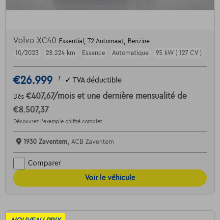
Volvo XC40
Essential, T2 Automaat, Benzine
10/2023
28.224 km
Essence
Automatique
95 kW ( 127 CV )
€26.999
1
✓
TVA déductible
€407,67
/mois
et une dernière mensualité de
Dès
€8.507,37
Découvrez l’exemple chiffré complet
1930 Zaventem,
ACB Zaventem
Comparer
Voir le véhicule