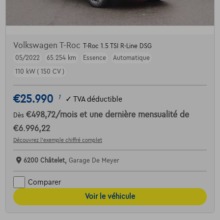
Volkswagen T-Roc
T-Roc 1.5 TSI R-Line DSG
05/2022
65.254 km
Essence
Automatique
110 kW ( 150 CV )
€25.990
1
✓
TVA déductible
€498,72
/mois
et une dernière mensualité de
Dès
€6.996,22
Découvrez l’exemple chiffré complet
6200 Châtelet,
Garage De Meyer
Comparer
Voir le véhicule