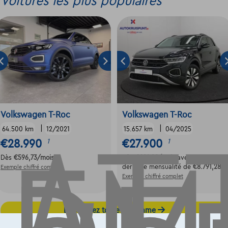
Voitures les plus populaires
Volkswagen T-Roc
Volkswagen T-Roc
|
|
64.500 km
12/2021
15.657 km
04/2025
€28.990
€27.900
1
1
Dès
€596,73
/mois
Dès
€421,28
/mois
avec une
dernière mensualité de
€8.791,28
Exemple chiffré complet
Exemple chiffré complet
Découvrez toute la gamme