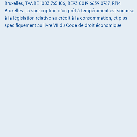
Bruxelles, TVA BE 1003.765.106, BE93 0019 6639 0767, RPM
@2024 TCS Mobility SA/NV Copyright
Bruxelles. La souscription d'un prêt à tempérament est soumise
à la législation relative au crédit à la consommation, et plus
Conditions Générales
spécifiquement au livre VII du Code de droit économique.
Conditions d'assistance
Protection Des Données
Politique Des Cookies
Charte de qualité
Site Map
Login