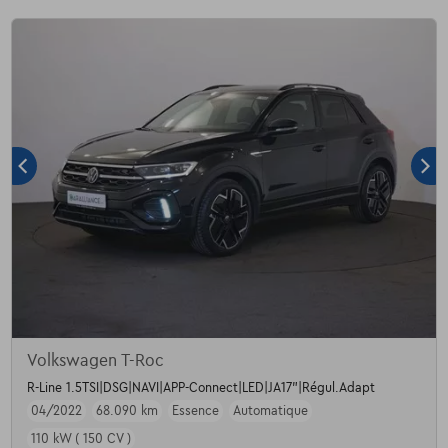
Volkswagen T-Roc
R-Line 1.5TSI|DSG|NAVI|APP-Connect|LED|JA17"|Régul.Adapt
04/2022
68.090 km
Essence
Automatique
110 kW ( 150 CV )