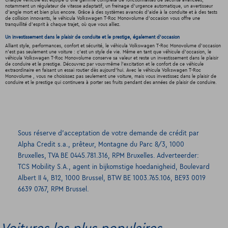
Chaque véhicule est équipé d'une gamme complète de fonctionnalités de sécurité avancées,
notamment un régulateur de vitesse adaptatif, un freinage d'urgence automatique, un avertisseur
d'angle mort et bien plus encore. Grâce à des systèmes avancés d'aide à la conduite et à des tests
de collision innovants, le véhicula Volkswagen T-Roc Monovolume d'occasion vous offre une
tranquillité d'esprit à chaque trajet, où que vous alliez.
Un investissement dans le plaisir de conduite et le prestige, également d'occasion
Alliant style, performances, confort et sécurité, le véhicula Volkswagen T-Roc Monovolume d'occasion
n'est pas seulement une voiture : c'est un style de vie. Même en tant que véhicule d'occasion, le
véhicula Volkswagen T-Roc Monovolume conserve sa valeur et reste un investissement dans le plaisir
de conduire et le prestige. Découvrez par vous-même l'excitation et le confort de ce véhicule
extraordinaire en faisant un essai routier dès aujourd'hui. Avec le véhicula Volkswagen T-Roc
Monovolume , vous ne choisissez pas seulement une voiture, mais vous investissez dans le plaisir de
conduire et le prestige qui continuera à porter ses fruits pendant des années de plaisir de conduire.
Sous réserve d’acceptation de votre demande de crédit par
Alpha Credit s.a., prêteur, Montagne du Parc 8/3, 1000
Bruxelles, TVA BE 0445.781.316, RPM Bruxelles. Adverteerder:
TCS Mobility S.A., agent in bijkomstige hoedanigheid, Boulevard
Albert II 4, B12, 1000 Brussel, BTW BE 1003.765.106, BE93 0019
6639 0767, RPM Brussel.