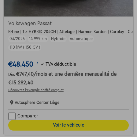
Volkswagen Passat
R-Line | 1.5 HYBRID 204CH | Attelage | Harmon Kardon | Carplay | Cuir 
03/2026
14.999 km
Hybride
Automatique
110 kW ( 150 CV )
€48.450
1
✓
TVA déductible
€747,40
/mois
et une dernière mensualité de
Dès
€15.282,40
Découvrez l’exemple chiffré complet
Autosphere Center Liège
Comparer
Voir le véhicule