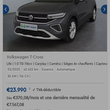
Volkswagen T-Cross
Life | 1.0 TSI 116cv | Carplay | Caméra | Sièges Av chauffants | Capteurs
02/2025
42.452 km
Essence
Automatique
85 kW ( 116 CV )
€23.990
1
✓
TVA déductible
€370,08
/mois
et une dernière mensualité de
Dès
€7.567,08