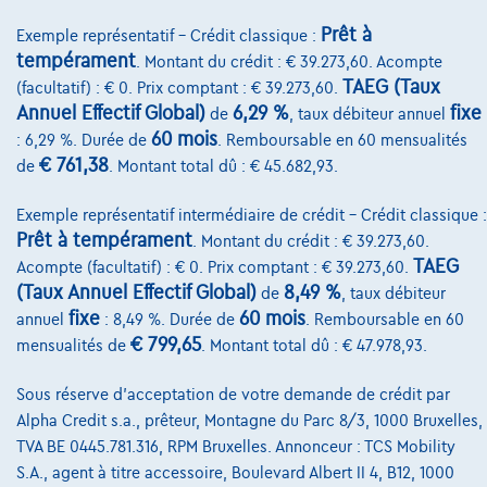
Assurance auto
Prêt à
Exemple représentatif – Crédit classique :
Leasing
tempérament
. Montant du crédit : € 39.273,60. Acompte
TAEG (Taux
(facultatif) : € 0. Prix comptant : € 39.273,60.
Annuel Effectif Global)
6,29 %
fixe
de
, taux débiteur annuel
Sur Nous
60 mois
: 6,29 %. Durée de
. Remboursable en 60 mensualités
€ 761,38
Devenez client
de
. Montant total dû : € 45.682,93.
Qui nous sommes
Exemple représentatif intermédiaire de crédit – Crédit classique :
Prêt à tempérament
. Montant du crédit : € 39.273,60.
Charte de qualité
TAEG
Acompte (facultatif) : € 0. Prix comptant : € 39.273,60.
(Taux Annuel Effectif Global)
8,49 %
Nos dealers
de
, taux débiteur
fixe
60 mois
annuel
: 8,49 %. Durée de
. Remboursable en 60
Nos partenaires
€ 799,65
mensualités de
. Montant total dû : € 47.978,93.
Notre équipe
Sous réserve d'acceptation de votre demande de crédit par
Contact
Alpha Credit s.a., prêteur, Montagne du Parc 8/3, 1000 Bruxelles,
TVA BE 0445.781.316, RPM Bruxelles. Annonceur : TCS Mobility
S.A., agent à titre accessoire, Boulevard Albert II 4, B12, 1000