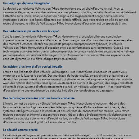
Un design qui dépasse l'imagination
Le design des véhicules Volkswagen T-Roc Monovolume est un chef-d'œuvre en soi. Avec sa
carrosserie élégante, sa calandre saisissante et ses phares distinctifs, ce véhicule attire immédiatement
l'attention sur la route. Chaque aspect du design a été soigneusement conçu pour laisser une
impression durable, des lignes élégantes aux détails raffinés. Que vous rouliez en ville ou sur des
routes sinueuses, le véhicula Volkswagen T-Roc Monovolume d'occasion est un spectacle à voir.
Des performances puissantes sous le capot
Sous le capot, le véhicula Volkswagen T-Roc Monovolume d'occasion offre une combinaison
impressionnante de puissance et d'efficacité. Avec une gamme d'options de moteur avancées allant
des moteurs à essence réactifs aux puissants groupes motopropulseurs hybrides, le véhicula
Volkswagen T-Roc Monovolume d'occasion offre des performances sans compromis. Grâce à des
technologies avancées telles que la turbocompression, le calage variable des soupapes et le freinage
par récupération, un véhicula Volkswagen T-Roc Monovolume d'occasion offre une expérience de
conduite dynamique qui élève chaque trajet en aventure.
Un intérieur d’un luxe et d’un confort inégalés
Entrez dans l'habitacle d'un véhicula Volkswagen T-Roc Monovolume d'occasion et laissez-vous
emporter par le luxe et le confort. Des matériaux de haute qualité, un savoir-faire artisanal et des
détails bien pensés créent un environnement qui stimule les sens et augmente le plaisir de conduire.
Avec des options disponibles telles qu'un revêtement en cuir haut de gamme, des sièges chauffants
et ventilés et un système d'infodivertissement avancé, un véhicula Volkswagen T-Roc Monovolume
d'occasion offre une expérience de conduite inégalée aux conducteurs et passagers.
Des technologies avancées pour une balade connectée
L'innovation est au cœur du véhicula Volkswagen T-Roc Monovolume d'occasion. Grâce à des
fonctionnalités technologiques avancées telles qu'un système d'infodivertissement intégré, des
systèmes intelligents d'aide à la conduite et des solutions de connectivité sur mesure, vous restez
toujours connecté et informé pendant votre trajet. Grâce à des développements révolutionnaires en
matière de conduite autonome et d'électrification, un véhicula Volkswagen T-Roc Monovolume
d'occasion offre un avant-goût de l'avenir de la mobilité.
La sécurité comme priorité
La sécurité passe toujours en premier avec un véhicula Volkswagen T-Roc Monovolume d'occasion.