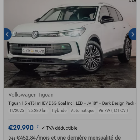
Volkswagen Tiguan
Tiguan 1.5 eTSI mHEV DSG Goal Incl. LED - JA 18" - Dark Design Pack -
11/2025
25.280 km
Hybride
Automatique
96 kW ( 131 CV )
€29.990
1
✓
TVA déductible
€452,84
/mois
et une dernière mensualité de
Dès