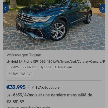
Volkswagen Tiguan
eHybrid 1.4 R-Line OPF DSG (180 kW)/1eignr/Led/Carplay/Camera/Pan
05/2022
29.617 km
Hybride
Automatique
180 kW ( 245 CV )
€32.995
1
✓
TVA déductible
€633,14
/mois
et une dernière mensualité de
Dès
€8.881,89
Découvrez l’exemple chiffré complet