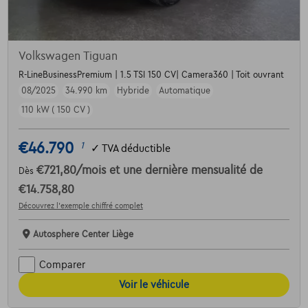
Volkswagen Tiguan
R-LineBusinessPremium | 1.5 TSI 150 CV| Camera360 | Toit ouvrant
08/2025
34.990 km
Hybride
Automatique
110 kW ( 150 CV )
€46.790
1
✓
TVA déductible
€721,80
/mois
et une dernière mensualité de
Dès
€14.758,80
Découvrez l’exemple chiffré complet
Autosphere Center Liège
Comparer
Voir le véhicule