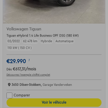
Volkswagen Tiguan
Tiguan eHybrid 1.4 Life Business OPF DSG (180 kW)
02/2022
62.478 km
Hybride
Automatique
110 kW ( 150 CV )
€29.990
1
€617,31
/mois
Dès
Découvrez l’exemple chiffré complet
3650 Dilsen-Stokkem,
Garage Vanderveken
Comparer
Voir le véhicule