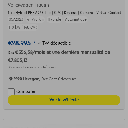
Volkswagen Tiguan
1.4 eHybrid PHEV 245 Life | GPS | Keyless | Camera | Virtual Cockpit
05/2023
41.790 km
Hybride
Automatique
110 kW ( 148 CV )
€28.995
1
✓
TVA déductible
€556,38
/mois
et une dernière mensualité de
Dès
€7.805,13
Découvrez l’exemple chiffré complet
9920 Lievegem,
Dex Gent Crivaco nv
Comparer
Voir le véhicule