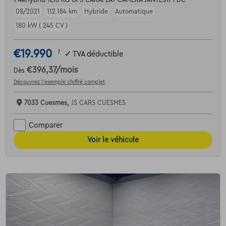
1.4eHybrid-1ERPRO-GPS-CARAPLAY-CAMERA-JANTES17-PDC
08/2021
112.184 km
Hybride
Automatique
180 kW ( 245 CV )
€19.990
1
✓
TVA déductible
€396,37
/mois
Dès
Découvrez l’exemple chiffré complet
7033 Cuesmes,
JS CARS CUESMES
Comparer
Voir le véhicule