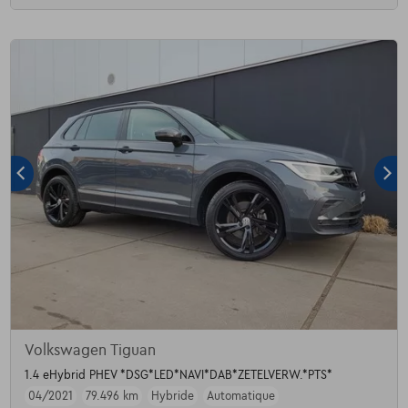
Volkswagen Tiguan
1.4 eHybrid PHEV *DSG*LED*NAVI*DAB*ZETELVERW.*PTS*
04/2021
79.496 km
Hybride
Automatique