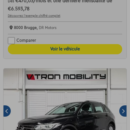
€470,03
/mois
et une dernière mensualité de
Dès
€6.593,78
Découvrez l’exemple chiffré complet
8000 Brugge,
DR Motors
Comparer
Voir le véhicule