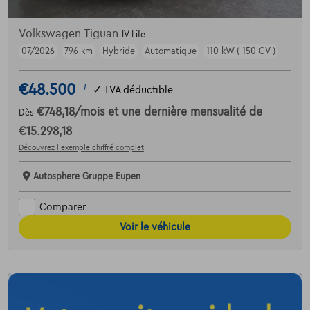
Volkswagen Tiguan
IV Life
07/2026
796 km
Hybride
Automatique
110 kW ( 150 CV )
€48.500
1
✓
TVA déductible
€748,18
/mois
et une dernière mensualité de
Dès
€15.298,18
Découvrez l’exemple chiffré complet
Autosphere Gruppe Eupen
Comparer
Voir le véhicule