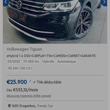
Volkswagen Tiguan
eHybrid 1.4 DSG+CARPLAY+TVA+CAMERA+CARNET+GARANTIE
03/2022
111.000 km
Hybride
Automatique
110 kW ( 150 CV )
€25.900
1
✓
TVA déductible
€533,12
/mois
Dès
Découvrez l’exemple chiffré complet
1620 Drogenbos,
Trendy Car