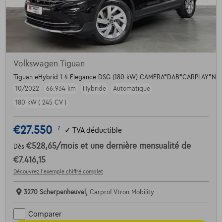
Volkswagen Tiguan
Tiguan eHybrid 1.4 Elegance DSG (180 kW) CAMERA*DAB*CARPLAY*N
10/2022
66.934 km
Hybride
Automatique
180 kW ( 245 CV )
€27.550
1
✓
TVA déductible
€528,65
/mois
et une dernière mensualité de
Dès
€7.416,15
Découvrez l’exemple chiffré complet
3270 Scherpenheuvel,
Carprof Vtron Mobility
Comparer