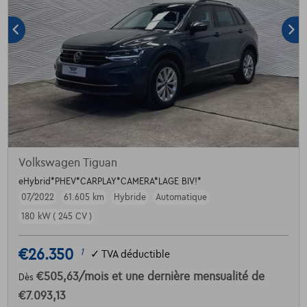
Volkswagen Tiguan
eHybrid*PHEV*CARPLAY*CAMERA*LAGE BIV!*
07/2022
61.605 km
Hybride
Automatique
180 kW ( 245 CV )
€26.350
1
✓
TVA déductible
€505,63
/mois
et une dernière mensualité de
Dès
€7.093,13