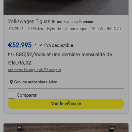
Volkswagen Tiguan
R-Line Business Premium
01/2026
9.995 km
Hybride
Automatique
110 kW ( 150 CV )
€52.995
1
✓
TVA déductible
€817,52
/mois
et une dernière mensualité de
Dès
€16.716,02
Découvrez l’exemple chiffré complet
Groupe Autosphere Arlon
Comparer
Voir le véhicule