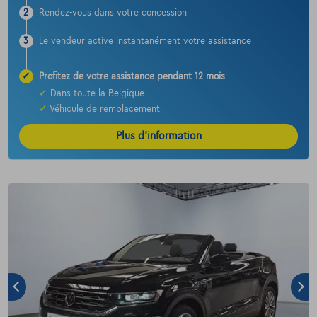
2
Rendez-vous dans votre concession
3
Le vendeur active instantanément votre assistance
✓
Profitez de votre assistance pendant 12 mois
✓
Dans toute la Belgique
✓
Véhicule de remplacement
Plus d’information