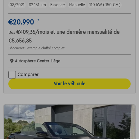
08/2021
82.131 km
Essence
Manuelle
110 kW ( 150 CV )
€20.990
1
€409,35
/mois
et une dernière mensualité de
Dès
€5.656,85
Découvrez l’exemple chiffré complet
Autosphere Center Liège
Comparer
Voir le véhicule