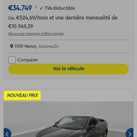
€34.749
1
✓
TVA déductible
€524,69
/mois
et une dernière mensualité de
Dès
€10.949,39
Découvrez l’exemple chiffré complet
5100 Namur,
Automaz24
Comparer
Voir le véhicule
NOUVEAU PRIX