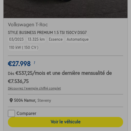
Volkswagen T-Roc
STYLE BUSINESS PREMIUM 1.5 TSI 150CV DSG7
03/2023
13.325 km
Essence
Automatique
110 kW ( 150 CV )
€27.998
1
€537,25
/mois
et une dernière mensualité de
Dès
€7.536,75
Découvrez l’exemple chiffré complet
5004 Namur,
Steveny
Comparer
Voir le véhicule