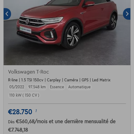
Volkswagen T-Roc
R-line | 1.5 TSI 150cv | Carplay | Caméra | GPS | Led Matrix
05/2022
97.548 km
Essence
Automatique
110 kW ( 150 CV )
€28.750
1
€560,68
/mois
et une dernière mensualité de
Dès
€7.748,18