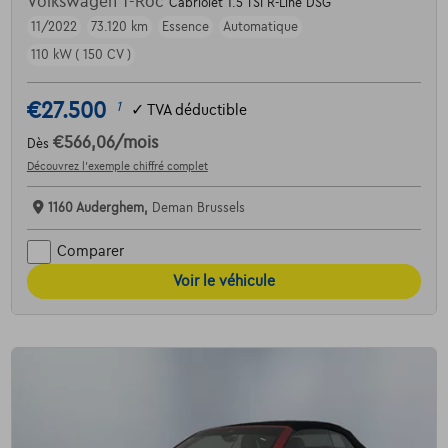
Volkswagen T-Roc
Cabriolet 1.5 TSI R-Line DSG
11/2022
73.120 km
Essence
Automatique
110 kW ( 150 CV )
€27.500
1
✓
TVA déductible
€566,06
/mois
Dès
Découvrez l’exemple chiffré complet
1160 Auderghem,
Deman Brussels
Comparer
Voir le véhicule