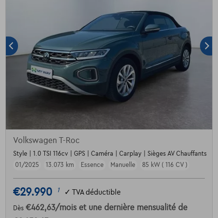
Volkswagen T-Roc
Style | 1.0 TSI 116cv | GPS | Caméra | Carplay | Sièges AV Chauffants
01/2025
13.073 km
Essence
Manuelle
85 kW ( 116 CV )
€29.990
1
✓
TVA déductible
€462,63
/mois
et une dernière mensualité de
Dès