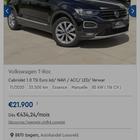
Volkswagen T-Roc
Cabriolet 1.0 TSI Euro 6d/ NAVI / ACC/ LED/ Verwar
11/2020
33.500 km
Essence
Manuelle
85 kW ( 116 CV )
€21.900
1
€434,24
/mois
Dès
Découvrez l’exemple chiffré complet
8870 Izegem,
Autohandel Loosveld