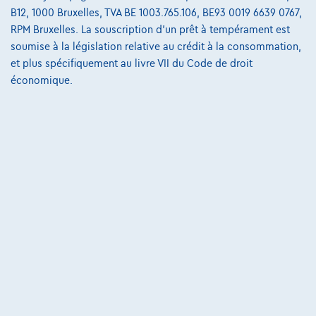
B12, 1000 Bruxelles, TVA BE 1003.765.106, BE93 0019 6639 0767,
RPM Bruxelles. La souscription d'un prêt à tempérament est
soumise à la législation relative au crédit à la consommation,
et plus spécifiquement au livre VII du Code de droit
économique.
Volkswagen T-Roc
Style | 1.5 Tsi 150 cv | Gps | Clim auto | Caméra | Cruise
08/2021
81.659 km
Essence
Manuelle
110 kW ( 150 CV )
€20.990
1
€409,35
/mois
et une dernière mensualité de
Dès
€5.656,85
Découvrez l’exemple chiffré complet