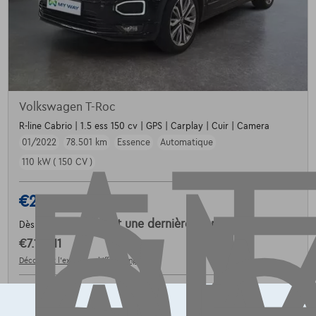
AT
Volkswagen T-Roc
R-line Cabrio | 1.5 ess 150 cv | GPS | Carplay | Cuir | Camera
01/2022
78.501 km
Essence
Automatique
110 kW ( 150 CV )
€26.490
1
€516,61
/mois
et une dernière mensualité de
Dès
€7.139,11
Découvrez l’exemple chiffré complet
Groupe Autosphere Arlon