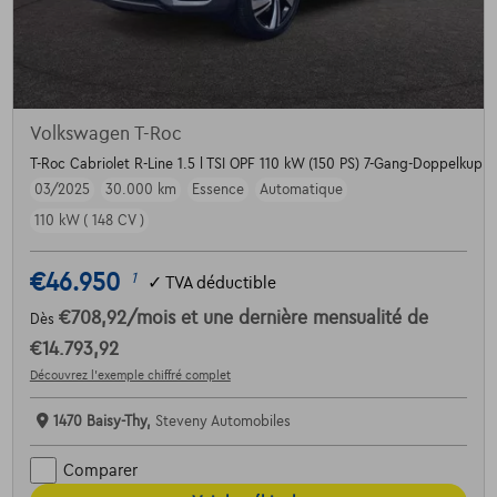
Volkswagen T-Roc
T-Roc Cabriolet R-Line 1.5 l TSI OPF 110 kW (150 PS) 7-Gang-Doppelkup
03/2025
30.000 km
Essence
Automatique
110 kW ( 148 CV )
€46.950
1
✓
TVA déductible
€708,92
/mois
et une dernière mensualité de
Dès
€14.793,92
Découvrez l’exemple chiffré complet
1470 Baisy-Thy,
Steveny Automobiles
Comparer