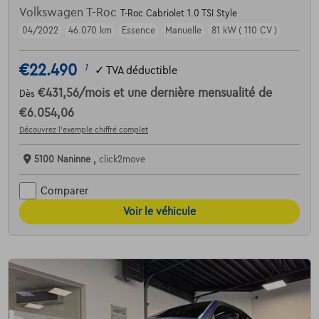
Volkswagen T-Roc
T-Roc Cabriolet 1.0 TSI Style
04/2022
46.070 km
Essence
Manuelle
81 kW ( 110 CV )
€22.490
1
✓
TVA déductible
€431,56
/mois
et une dernière mensualité de
Dès
€6.054,06
Découvrez l’exemple chiffré complet
5100 Naninne ,
click2move
Comparer
Voir le véhicule