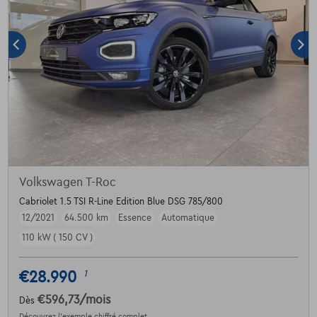
Volkswagen T-Roc
Cabriolet 1.5 TSI R-Line Edition Blue DSG 785/800
12/2021
64.500 km
Essence
Automatique
110 kW ( 150 CV )
€28.990
1
€596,73
/mois
Dès
Découvrez l’exemple chiffré complet