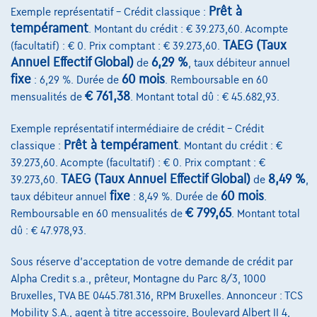
Prêt à
Exemple représentatif – Crédit classique :
10/2020
44.308 km
Essence
Automatique
tempérament
. Montant du crédit : € 39.273,60. Acompte
110 kW ( 150 CV )
TAEG (Taux
(facultatif) : € 0. Prix comptant : € 39.273,60.
Annuel Effectif Global)
6,29 %
de
, taux débiteur annuel
€24.900
1
✓
TVA déductible
fixe
60 mois
: 6,29 %. Durée de
. Remboursable en 60
€ 761,38
€512,54
/mois
mensualités de
. Montant total dû : € 45.682,93.
Dès
Découvrez l’exemple chiffré complet
Exemple représentatif intermédiaire de crédit – Crédit
1160 Auderghem,
Deman Brussels
Prêt à tempérament
classique :
. Montant du crédit : €
39.273,60. Acompte (facultatif) : € 0. Prix comptant : €
Comparer
TAEG (Taux Annuel Effectif Global)
8,49 %
39.273,60.
de
,
Voir le véhicule
fixe
60 mois
taux débiteur annuel
: 8,49 %. Durée de
.
€ 799,65
Remboursable en 60 mensualités de
. Montant total
dû : € 47.978,93.
Sous réserve d'acceptation de votre demande de crédit par
Alpha Credit s.a., prêteur, Montagne du Parc 8/3, 1000
Bruxelles, TVA BE 0445.781.316, RPM Bruxelles. Annonceur : TCS
Mobility S.A., agent à titre accessoire, Boulevard Albert II 4,