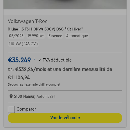
Volkswagen T-Roc
R-Line 1.5 TSI 110KW(150CV) DSG *Kit Hiver*
05/2025
19.990 km
Essence
Automatique
110 kW ( 148 CV )
€35.249
1
✓
TVA déductible
€532,24
/mois
et une dernière mensualité de
Dès
€11.106,94
Découvrez l’exemple chiffré complet
5100 Namur,
Automaz24
Comparer
Voir le véhicule