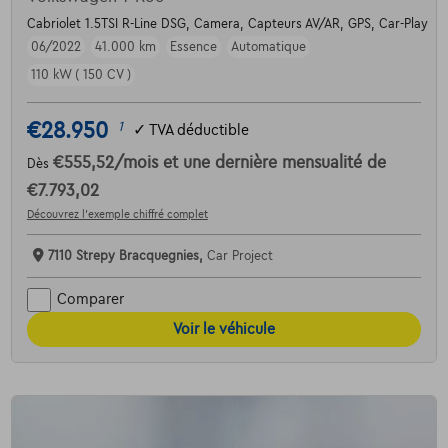
Cabriolet 1.5TSI R-Line DSG, Camera, Capteurs AV/AR, GPS, Car-Play
06/2022
41.000 km
Essence
Automatique
110 kW ( 150 CV )
€28.950
1
✓
TVA déductible
€555,52
/mois
et une dernière mensualité de
Dès
€7.793,02
Découvrez l’exemple chiffré complet
7110 Strepy Bracquegnies,
Car Project
Comparer
Voir le véhicule