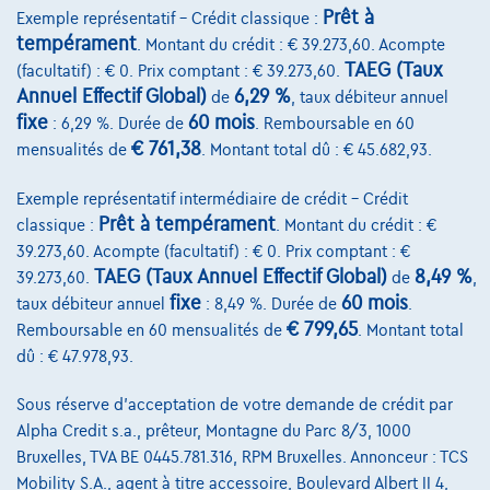
Prêt à
Exemple représentatif – Crédit classique :
tempérament
. Montant du crédit : € 39.273,60. Acompte
TAEG (Taux
(facultatif) : € 0. Prix comptant : € 39.273,60.
Annuel Effectif Global)
6,29 %
de
, taux débiteur annuel
fixe
60 mois
: 6,29 %. Durée de
. Remboursable en 60
€ 761,38
mensualités de
. Montant total dû : € 45.682,93.
Exemple représentatif intermédiaire de crédit – Crédit
Prêt à tempérament
classique :
. Montant du crédit : €
39.273,60. Acompte (facultatif) : € 0. Prix comptant : €
TAEG (Taux Annuel Effectif Global)
8,49 %
39.273,60.
de
,
fixe
60 mois
taux débiteur annuel
: 8,49 %. Durée de
.
€ 799,65
Remboursable en 60 mensualités de
. Montant total
dû : € 47.978,93.
Sous réserve d'acceptation de votre demande de crédit par
Alpha Credit s.a., prêteur, Montagne du Parc 8/3, 1000
Volkswagen Tiguan
Bruxelles, TVA BE 0445.781.316, RPM Bruxelles. Annonceur : TCS
Life 2.0 TDI 110 kW (150 ch) 7 vitesses DSG
Mobility S.A., agent à titre accessoire, Boulevard Albert II 4,