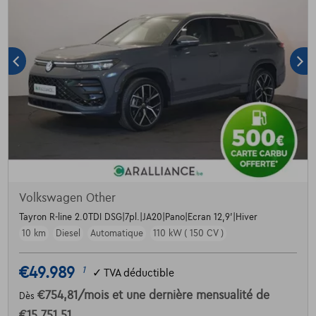
Volkswagen Other
Tayron R-line 2.0TDI DSG|7pl.|JA20|Pano|Ecran 12,9'|Hiver
10 km
Diesel
Automatique
110 kW ( 150 CV )
€49.989
1
✓
TVA déductible
€754,81
/mois
et une dernière mensualité de
Dès
€15.751,51