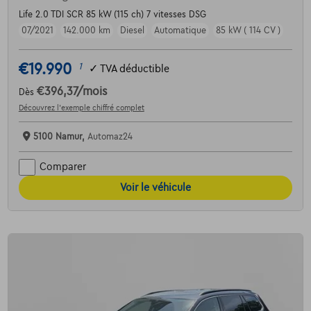
Life 2.0 TDI SCR 85 kW (115 ch) 7 vitesses DSG
07/2021
142.000 km
Diesel
Automatique
85 kW ( 114 CV )
€19.990
1
✓
TVA déductible
€396,37
/mois
Dès
Découvrez l’exemple chiffré complet
5100 Namur,
Automaz24
Comparer
Voir le véhicule