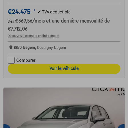
€24.475
1
✓
TVA déductible
€369,56
/mois
et une dernière mensualité de
Dès
€7.712,06
Découvrez l’exemple chiffré complet
8870 Izegem,
Decaigny Izegem
Comparer
Voir le véhicule