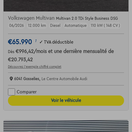
Volkswagen Multivan
Multivan 2.0 TDi Style Business DSG
06/2026
12.000 km
Diesel
Automatique
110 kW ( 148 CV )
€65.990
1
✓
TVA déductible
€996,42
/mois
et une dernière mensualité de
Dès
€20.793,42
Découvrez l’exemple chiffré complet
6041 Gosselies,
Le Centre Automobile Audi
Comparer
Voir le véhicule