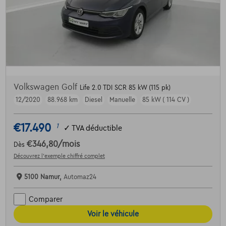
Volkswagen Golf
Life 2.0 TDI SCR 85 kW (115 pk)
12/2020
88.968 km
Diesel
Manuelle
85 kW ( 114 CV )
€17.490
1
✓
TVA déductible
€346,80
/mois
Dès
Découvrez l’exemple chiffré complet
5100 Namur,
Automaz24
Comparer
Voir le véhicule