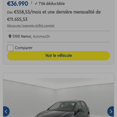
€36.990
1
✓
TVA déductible
€558,53
/mois
et une dernière mensualité de
Dès
€11.655,53
Découvrez l’exemple chiffré complet
5100 Namur,
Automaz24
Comparer
Voir le véhicule