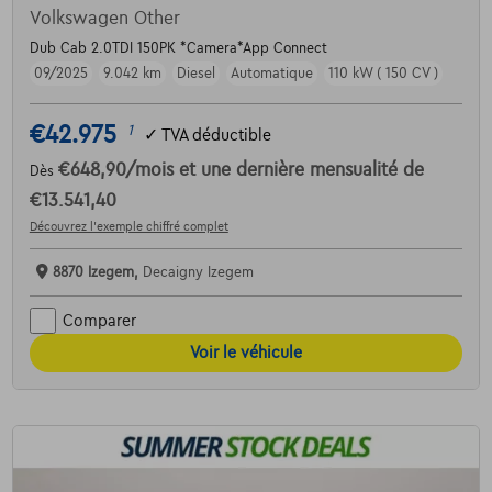
Volkswagen Other
Dub Cab 2.0TDI 150PK *Camera*App Connect
09/2025
9.042 km
Diesel
Automatique
110 kW ( 150 CV )
€42.975
1
✓
TVA déductible
€648,90
/mois
et une dernière mensualité de
Dès
€13.541,40
Découvrez l’exemple chiffré complet
8870 Izegem,
Decaigny Izegem
Comparer
Voir le véhicule