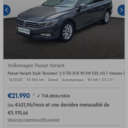
Volkswagen Passat Variant
Passat Variant Style 'Business' 2.0 TDI SCR 90 kW (122 ch) 7 vitesses D
10/2022
93.960 km
Diesel
Automatique
90 kW ( 121 CV )
€21.990
1
✓
TVA déductible
€421,96
/mois
et une dernière mensualité de
Dès
€5.919,46
Découvrez l’exemple chiffré complet