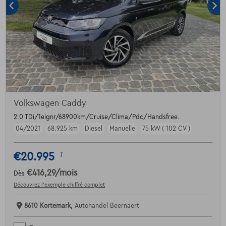
Volkswagen Caddy
2.0 TDi/1eignr/68900km/Cruise/Clima/Pdc/Handsfree.
04/2021
68.925 km
Diesel
Manuelle
75 kW ( 102 CV )
€20.995
1
€416,29
/mois
Dès
Découvrez l’exemple chiffré complet
8610 Kortemark,
Autohandel Beernaert