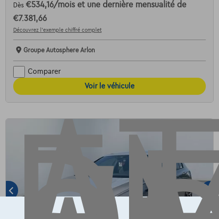
€534,16
/mois
et une dernière mensualité de
Dès
AT
€7.381,66
Découvrez l’exemple chiffré complet
Groupe Autosphere Arlon
Comparer
Voir le véhicule