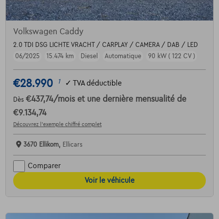
Volkswagen Caddy
2.0 TDI DSG LICHTE VRACHT / CARPLAY / CAMERA / DAB / LED
06/2025
15.474 km
Diesel
Automatique
90 kW ( 122 CV )
€28.990
1
✓
TVA déductible
€437,74
/mois
et une dernière mensualité de
Dès
€9.134,74
Découvrez l’exemple chiffré complet
3670 Ellikom,
Ellicars
Comparer
Voir le véhicule