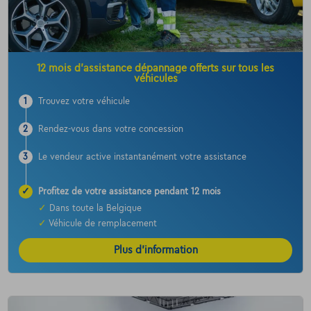
12 mois d’assistance dépannage offerts sur tous les
véhicules
1
Trouvez votre véhicule
2
Rendez-vous dans votre concession
3
Le vendeur active instantanément votre assistance
✓
Profitez de votre assistance pendant 12 mois
✓
Dans toute la Belgique
✓
Véhicule de remplacement
Plus d’information