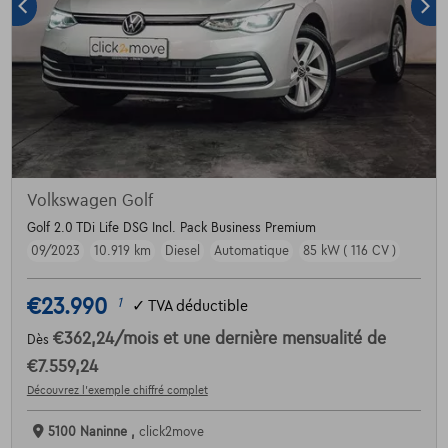
Volkswagen Golf
Golf 2.0 TDi Life DSG Incl. Pack Business Premium
09/2023
10.919 km
Diesel
Automatique
85 kW ( 116 CV )
€23.990
1
✓
TVA déductible
€362,24
/mois
et une dernière mensualité de
Dès
€7.559,24
Découvrez l’exemple chiffré complet
5100 Naninne ,
click2move