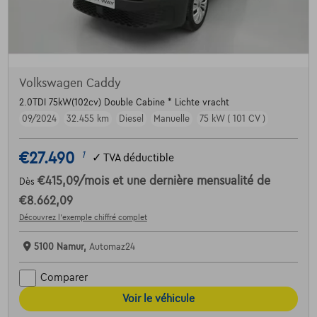
Volkswagen Caddy
2.0TDI 75kW(102cv) Double Cabine * Lichte vracht
09/2024
32.455 km
Diesel
Manuelle
75 kW ( 101 CV )
€27.490
1
✓
TVA déductible
€415,09
/mois
et une dernière mensualité de
Dès
€8.662,09
Découvrez l’exemple chiffré complet
5100 Namur,
Automaz24
Comparer
Voir le véhicule