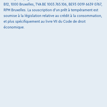
11/2021
59.291 km
Diesel
Automatique
110 kW ( 148 CV )
B12, 1000 Bruxelles, TVA BE 1003.765.106, BE93 0019 6639 0767,
RPM Bruxelles. La souscription d'un prêt à tempérament est
€26.990
1
✓
TVA déductible
soumise à la législation relative au crédit à la consommation,
€517,91
/mois
et une dernière mensualité de
et plus spécifiquement au livre VII du Code de droit
Dès
économique.
€7.265,41
Découvrez l’exemple chiffré complet
5100 Namur,
Automaz24
Comparer
Voir le véhicule
NOUVEAU PRIX