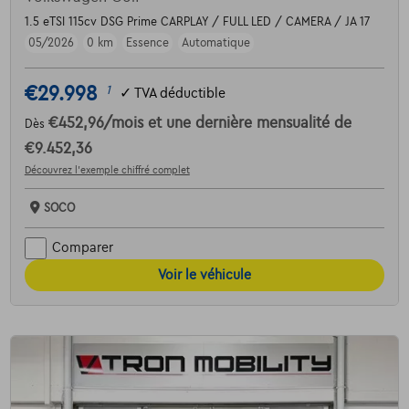
1.5 eTSI 115cv DSG Prime CARPLAY / FULL LED / CAMERA / JA 17
05/2026
0 km
Essence
Automatique
€29.998
1
✓
TVA déductible
€452,96
/mois
et une dernière mensualité de
Dès
€9.452,36
Découvrez l’exemple chiffré complet
SOCO
Comparer
Voir le véhicule