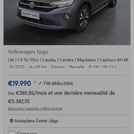
Volkswagen Taigo
Life | 1.0 Tsi 110cv | Carplay | Caméra | Régulateur | Capteurs AV+AR
02/2023
44.639 km
Essence
Manuelle
81 kW ( 110 CV )
€19.990
1
✓
TVA déductible
€389,85
/mois
et une dernière mensualité de
Dès
€5.387,35
Découvrez l’exemple chiffré complet
Autosphere Center Liège