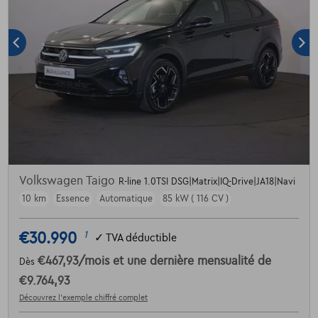
Volkswagen Taigo
R-line 1.0TSI DSG|Matrix|IQ-Drive|JA18|Navi
10 km
Essence
Automatique
85 kW ( 116 CV )
€30.990
1
✓
TVA déductible
€467,93
/mois
et une dernière mensualité de
Dès
€9.764,93
Découvrez l’exemple chiffré complet