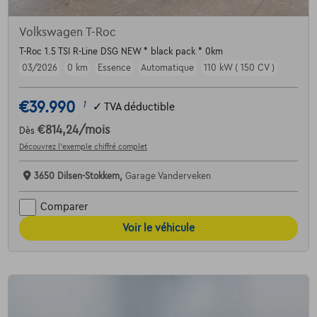
Volkswagen T-Roc
T-Roc 1.5 TSI R-Line DSG NEW * black pack * 0km
03/2026
0 km
Essence
Automatique
110 kW ( 150 CV )
€39.990
1
✓
TVA déductible
€814,24
/mois
Dès
Découvrez l’exemple chiffré complet
3650 Dilsen-Stokkem,
Garage Vanderveken
Comparer
Voir le véhicule