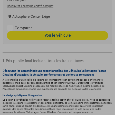
€5.387,35
Découvrez l’exemple chiffré complet
Autosphere Center Liège
Comparer
Voir le véhicule
1. Prix public final incluant tous les frais et taxes.
Découvrez les caractéristiques exceptionnelles des véhicules Volkswagen Passat
Citadine d'occasion: là où style, performances et confort se rencontrent
À la recherche d'un modèle de voiture qui impressionne non seulement par ses performances
puissantes, mais aussi par son design raffiné et son intérieur luxueux ? Découvrez les véhicules
Volkswagen Passat Citadine d'occasion. Ce modèle phare de Volkswagen incarne l'essence de
l'excellence automobile et offre une expérience de conduite qui dépasse toutes les attentes.
Un design qui dépasse l'imagination
Le design des véhicules Volkswagen Passat Citadine est un chef-d'œuvre en soi. Avec sa carrosserie
élégante, sa calandre saisissante et ses phares distinctifs, ce véhicule attire immédiatement l'attention
sur la route. Chaque aspect du design a été soigneusement conçu pour laisser une impression
durable, des lignes élégantes aux détails raffinés. Que vous rouliez en ville ou sur des routes
sinueuses, le véhicula Volkswagen Passat Citadine d'occasion est un spectacle à voir.