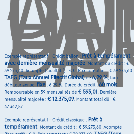
L'
CO
AU
DE
L'
Contact
info@touringcarselect.be
Avenue Roi Albert II 4, B12
1000 Bruxelles
Prêt à tempérament
Exemple représentatif – Crédit ballon :
avec dernière mensualité majorée
. Montant du crédit : €
39.273,60. Acompte (facultatif) : € 0. Prix comptant : € 39.273,60.
Services & Solutions
TAEG (Taux Annuel Effectif Global)
6,29 %
de
, taux
fixe
60 mois
débiteur annuel
: 6,29 %. Durée du crédit :
.
Assistance dépannage
€ 593,01
Remboursable en 59 mensualités de
. Dernière
€ 12.375,09
mensualité majorée :
. Montant total dû : €
Financement
47.362,87.
Assurance auto
Prêt à
Exemple représentatif – Crédit classique :
Leasing
tempérament
. Montant du crédit : € 39.273,60. Acompte