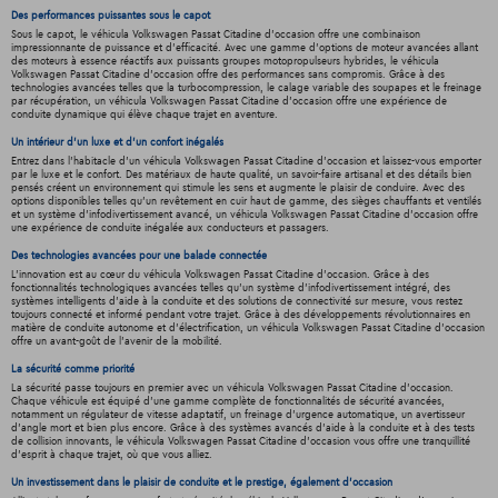
Des performances puissantes sous le capot
Sous le capot, le véhicula Volkswagen Passat Citadine d'occasion offre une combinaison
impressionnante de puissance et d'efficacité. Avec une gamme d'options de moteur avancées allant
des moteurs à essence réactifs aux puissants groupes motopropulseurs hybrides, le véhicula
Volkswagen Passat Citadine d'occasion offre des performances sans compromis. Grâce à des
technologies avancées telles que la turbocompression, le calage variable des soupapes et le freinage
par récupération, un véhicula Volkswagen Passat Citadine d'occasion offre une expérience de
conduite dynamique qui élève chaque trajet en aventure.
Un intérieur d’un luxe et d’un confort inégalés
Entrez dans l'habitacle d'un véhicula Volkswagen Passat Citadine d'occasion et laissez-vous emporter
par le luxe et le confort. Des matériaux de haute qualité, un savoir-faire artisanal et des détails bien
pensés créent un environnement qui stimule les sens et augmente le plaisir de conduire. Avec des
options disponibles telles qu'un revêtement en cuir haut de gamme, des sièges chauffants et ventilés
et un système d'infodivertissement avancé, un véhicula Volkswagen Passat Citadine d'occasion offre
une expérience de conduite inégalée aux conducteurs et passagers.
Des technologies avancées pour une balade connectée
L'innovation est au cœur du véhicula Volkswagen Passat Citadine d'occasion. Grâce à des
fonctionnalités technologiques avancées telles qu'un système d'infodivertissement intégré, des
systèmes intelligents d'aide à la conduite et des solutions de connectivité sur mesure, vous restez
toujours connecté et informé pendant votre trajet. Grâce à des développements révolutionnaires en
matière de conduite autonome et d'électrification, un véhicula Volkswagen Passat Citadine d'occasion
offre un avant-goût de l'avenir de la mobilité.
La sécurité comme priorité
La sécurité passe toujours en premier avec un véhicula Volkswagen Passat Citadine d'occasion.
Chaque véhicule est équipé d'une gamme complète de fonctionnalités de sécurité avancées,
notamment un régulateur de vitesse adaptatif, un freinage d'urgence automatique, un avertisseur
d'angle mort et bien plus encore. Grâce à des systèmes avancés d'aide à la conduite et à des tests
de collision innovants, le véhicula Volkswagen Passat Citadine d'occasion vous offre une tranquillité
d'esprit à chaque trajet, où que vous alliez.
Un investissement dans le plaisir de conduite et le prestige, également d'occasion