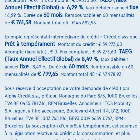
TAEG (Taux
(facultatif) : € 0. Prix comptant : € 39.273,60.
Annuel Effectif Global)
6,29 %
fixe
de
, taux débiteur annuel
Sur Nous
60 mois
: 6,29 %. Durée de
. Remboursable en 60 mensualités
Devenez client
€ 761,38
de
. Montant total dû : € 45.682,93.
Qui nous sommes
Exemple représentatif intermédiaire de crédit – Crédit classique :
Prêt à tempérament
. Montant du crédit : € 39.273,60.
Charte de qualité
TAEG
Acompte (facultatif) : € 0. Prix comptant : € 39.273,60.
Nos dealers
(Taux Annuel Effectif Global)
8,49 %
de
, taux débiteur
fixe
60 mois
annuel
: 8,49 %. Durée de
. Remboursable en 60
Nos partenaires
€ 799,65
mensualités de
. Montant total dû : € 47.978,93.
Notre équipe
Sous réserve d'acceptation de votre demande de crédit par
Contact
Alpha Credit s.a., prêteur, Montagne du Parc 8/3, 1000 Bruxelles,
TVA BE 0445.781.316, RPM Bruxelles. Annonceur : TCS Mobility
S.A., agent à titre accessoire, Boulevard Albert II 4, B12, 1000
Bruxelles, TVA BE 1003.765.106, BE93 0019 6639 0767, RPM
@2024 TCS Mobility SA/NV Copyright
Bruxelles. La souscription d'un prêt à tempérament est soumise
à la législation relative au crédit à la consommation, et plus
Conditions Générales