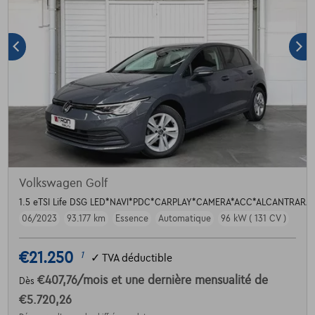
Volkswagen Golf
1.5 eTSI Life DSG LED*NAVI*PDC*CARPLAY*CAMERA*ACC*ALCANTRARA
06/2023
93.177 km
Essence
Automatique
96 kW ( 131 CV )
€21.250
1
✓
TVA déductible
€407,76
/mois
et une dernière mensualité de
Dès
€5.720,26