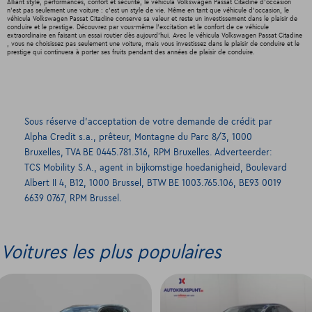
Alliant style, performances, confort et sécurité, le véhicula Volkswagen Passat Citadine d'occasion
n'est pas seulement une voiture : c'est un style de vie. Même en tant que véhicule d'occasion, le
véhicula Volkswagen Passat Citadine conserve sa valeur et reste un investissement dans le plaisir de
conduire et le prestige. Découvrez par vous-même l'excitation et le confort de ce véhicule
extraordinaire en faisant un essai routier dès aujourd'hui. Avec le véhicula Volkswagen Passat Citadine
, vous ne choisissez pas seulement une voiture, mais vous investissez dans le plaisir de conduire et le
prestige qui continuera à porter ses fruits pendant des années de plaisir de conduire.
Sous réserve d’acceptation de votre demande de crédit par
Alpha Credit s.a., prêteur, Montagne du Parc 8/3, 1000
Bruxelles, TVA BE 0445.781.316, RPM Bruxelles. Adverteerder:
TCS Mobility S.A., agent in bijkomstige hoedanigheid, Boulevard
Albert II 4, B12, 1000 Brussel, BTW BE 1003.765.106, BE93 0019
6639 0767, RPM Brussel.
Voitures les plus populaires