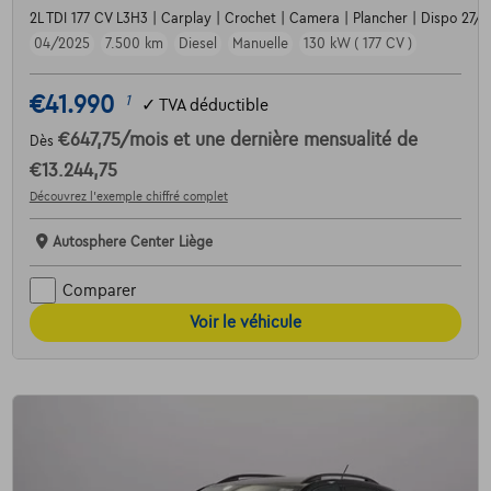
2L TDI 177 CV L3H3 | Carplay | Crochet | Camera | Plancher | Dispo 27/1
04/2025
7.500 km
Diesel
Manuelle
130 kW ( 177 CV )
€41.990
1
✓
TVA déductible
€647,75
/mois
et une dernière mensualité de
Dès
€13.244,75
Découvrez l’exemple chiffré complet
Autosphere Center Liège
Comparer
Voir le véhicule