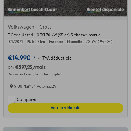
Volkswagen T-Cross
T-Cross United 1.0 TSI 70 kW (95 ch) 5 vitesses manuel
01/2021
95.500 km
Essence
Manuelle
70 kW ( 94 CV )
€14.990
1
✓
TVA déductible
€297,22
/mois
Dès
Découvrez l’exemple chiffré complet
5100 Namur,
Automaz24
Comparer
Voir le véhicule