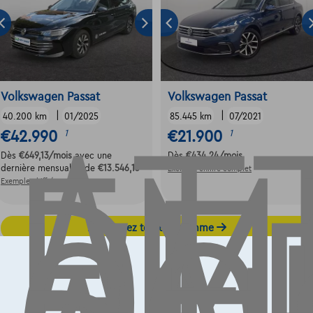
AT
EM
DE
Volkswagen Passat
Volkswagen Passat
|
|
40.200 km
01/2025
85.445 km
07/2021
€42.990
€21.900
1
1
Dès
€649,13
/mois
avec une
Dès
€434,24
/mois
dernière mensualité de
€13.546,13
Exemple chiffré complet
Exemple chiffré complet
Découvrez toute la gamme