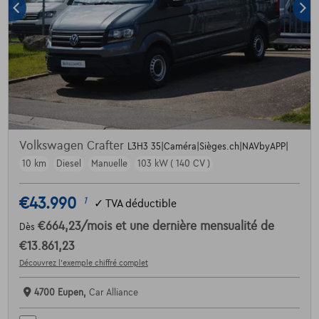
Volkswagen Crafter
L3H3 35|Caméra|Sièges.ch|NAVbyAPP|
10 km
Diesel
Manuelle
103 kW ( 140 CV )
€43.990
1
✓
TVA déductible
€664,23
/mois
et une dernière mensualité de
Dès
€13.861,23
Découvrez l’exemple chiffré complet
4700 Eupen,
Car Alliance