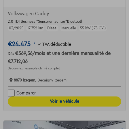
Volkswagen Caddy
2.0 TDI Business *Sensoren achter*Bluetooth
03/2025
17.752 km
Diesel
Manuelle
55 kW ( 75 CV )
€24.475
1
✓
TVA déductible
€369,56
/mois
et une dernière mensualité de
Dès
€7.712,06
Découvrez l’exemple chiffré complet
8870 Izegem,
Decaigny Izegem
Comparer
Voir le véhicule