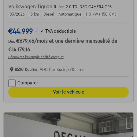
Volkswagen Tiguan
R-Line 2.0 TDI DSG CAMERA GPS
03/2026
18 km
Diesel
Automatique
110 kW ( 150 CV )
€44.999
1
✓
TVA déductible
€679,46
/mois
et une dernière mensualité de
Dès
€14.179,16
Découvrez l’exemple chiffré complet
8520 Kuurne,
VDC Car Kortrijk/Kuurne
Comparer
Voir le véhicule