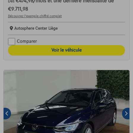
€474,98
/mois
et une dernière mensualité de
Dès
€9.711,98
Découvrez l’exemple chiffré complet
Autosphere Center Liège
Comparer
Voir le véhicule