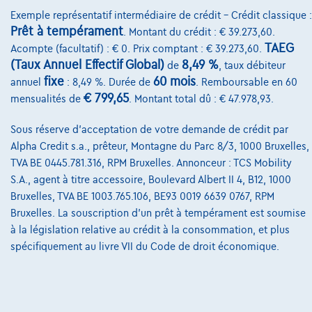
Exemple représentatif intermédiaire de crédit – Crédit classique :
Volkswagen Tiguan
Prêt à tempérament
. Montant du crédit : € 39.273,60.
Platinum 2.0 TDI SCR 110 kW (150 ch) 7 vitesses DSG
TAEG
Acompte (facultatif) : € 0. Prix comptant : € 39.273,60.
01/2021
82.800 km
Diesel
Automatique
110 kW ( 150 CV )
(Taux Annuel Effectif Global)
8,49 %
de
, taux débiteur
fixe
60 mois
annuel
: 8,49 %. Durée de
. Remboursable en 60
€33.490
1
€ 799,65
mensualités de
. Montant total dû : € 47.978,93.
€664,05
/mois
Dès
Sous réserve d'acceptation de votre demande de crédit par
Découvrez l’exemple chiffré complet
Alpha Credit s.a., prêteur, Montagne du Parc 8/3, 1000 Bruxelles,
TVA BE 0445.781.316, RPM Bruxelles. Annonceur : TCS Mobility
7900 Leuze-En-Hainaut,
Volkswagen D'Haene Leuze
S.A., agent à titre accessoire, Boulevard Albert II 4, B12, 1000
Bruxelles, TVA BE 1003.765.106, BE93 0019 6639 0767, RPM
Comparer
Bruxelles. La souscription d'un prêt à tempérament est soumise
Voir le véhicule
à la législation relative au crédit à la consommation, et plus
spécifiquement au livre VII du Code de droit économique.