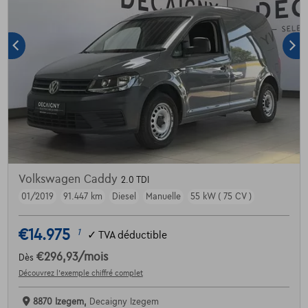
Volkswagen Caddy
2.0 TDI
01/2019
91.447 km
Diesel
Manuelle
55 kW ( 75 CV )
€14.975
1
✓
TVA déductible
€296,93
/mois
Dès
Découvrez l’exemple chiffré complet
8870 Izegem,
Decaigny Izegem