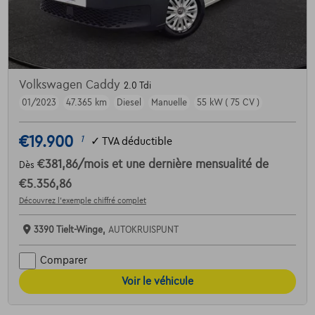
Volkswagen Caddy
2.0 Tdi
01/2023
47.365 km
Diesel
Manuelle
55 kW ( 75 CV )
€19.900
1
✓
TVA déductible
€381,86
/mois
et une dernière mensualité de
Dès
€5.356,86
Découvrez l’exemple chiffré complet
3390 Tielt-Winge,
AUTOKRUISPUNT
Comparer
Voir le véhicule