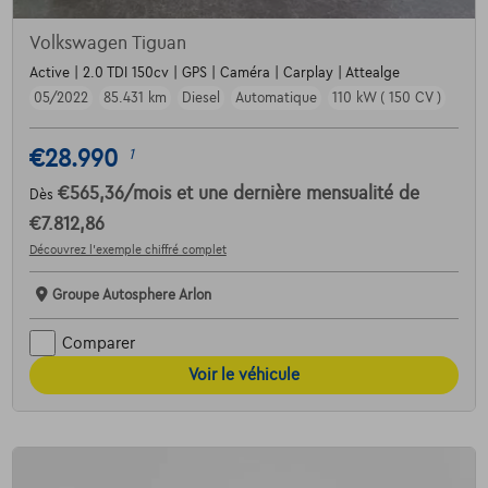
Volkswagen Tiguan
Active | 2.0 TDI 150cv | GPS | Caméra | Carplay | Attealge
05/2022
85.431 km
Diesel
Automatique
110 kW ( 150 CV )
€28.990
1
€565,36
/mois
et une dernière mensualité de
Dès
€7.812,86
Découvrez l’exemple chiffré complet
Groupe Autosphere Arlon
Comparer
Voir le véhicule