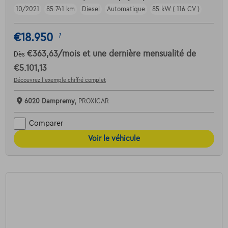
10/2021
85.741 km
Diesel
Automatique
85 kW ( 116 CV )
€18.950
1
€363,63
/mois
et une dernière mensualité de
Dès
€5.101,13
Découvrez l’exemple chiffré complet
6020 Dampremy,
PROXICAR
Comparer
Voir le véhicule