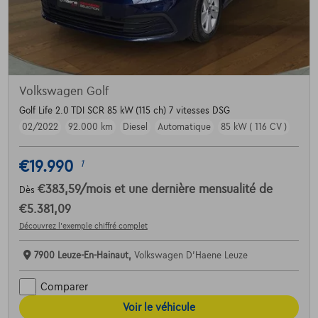
Volkswagen Golf
Golf Life 2.0 TDI SCR 85 kW (115 ch) 7 vitesses DSG
02/2022
92.000 km
Diesel
Automatique
85 kW ( 116 CV )
€19.990
1
€383,59
/mois
et une dernière mensualité de
Dès
€5.381,09
Découvrez l’exemple chiffré complet
7900 Leuze-En-Hainaut,
Volkswagen D'Haene Leuze
Comparer
Voir le véhicule