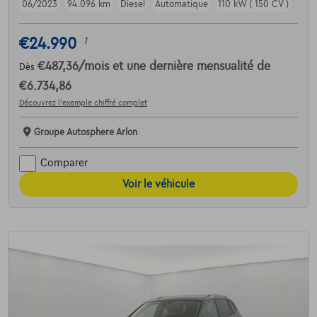
06/2023
94.096 km
Diesel
Automatique
110 kW ( 150 CV )
€24.990
1
€487,36
/mois
et une dernière mensualité de
Dès
€6.734,86
Découvrez l’exemple chiffré complet
Groupe Autosphere Arlon
Comparer
Voir le véhicule