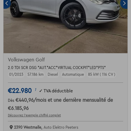
Volkswagen Golf
2.0 TDI SCR DSG *AUT.*ACC*VIRTUAL COCKPIT*LED*PTS*
01/2023
57.186 km
Diesel
Automatique
85 kW ( 116 CV )
€22.980
1
✓
TVA déductible
€440,96
/mois
et une dernière mensualité de
Dès
€6.185,96
Découvrez l’exemple chiffré complet
2390 Westmalle,
Auto Elektro Peeters