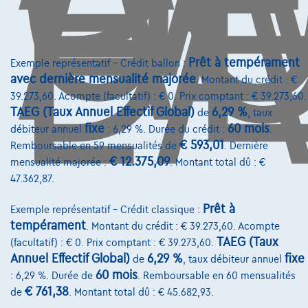
D
L'
5100 Namur,
Automaz24
Comparer
Voir le véhicule
Prêt à tempérament
Exemple représentatif – Crédit ballon :
avec dernière mensualité majorée
. Montant du crédit : €
39.273,60. Acompte (facultatif) : € 0. Prix comptant : € 39.273,60.
TAEG (Taux Annuel Effectif Global)
6,29 %
de
, taux
fixe
60 mois
débiteur annuel
: 6,29 %. Durée du crédit :
.
€ 593,01
Remboursable en 59 mensualités de
. Dernière
€ 12.375,09
mensualité majorée :
. Montant total dû : €
47.362,87.
Prêt à
Exemple représentatif – Crédit classique :
tempérament
. Montant du crédit : € 39.273,60. Acompte
TAEG (Taux
(facultatif) : € 0. Prix comptant : € 39.273,60.
Annuel Effectif Global)
6,29 %
fixe
de
, taux débiteur annuel
60 mois
: 6,29 %. Durée de
. Remboursable en 60 mensualités
€ 761,38
de
. Montant total dû : € 45.682,93.