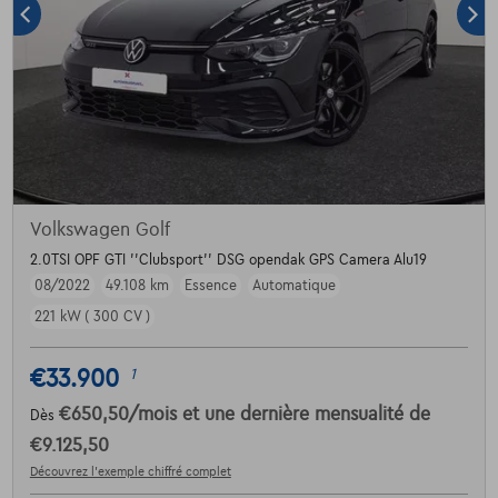
Volkswagen Golf
2.0TSI OPF GTI ''Clubsport'' DSG opendak GPS Camera Alu19
08/2022
49.108 km
Essence
Automatique
221 kW ( 300 CV )
€33.900
1
€650,50
/mois
et une dernière mensualité de
Dès
€9.125,50
Découvrez l’exemple chiffré complet