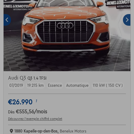
Audi Q3
Q3 1.4 TFSI
07/2019
19.215 km
Essence
Automatique
110 kW ( 150 CV )
€26.990
1
€555,56
/mois
Dès
Découvrez l’exemple chiffré complet
1880 Kapelle-op-den-Bos,
Benelux Motors