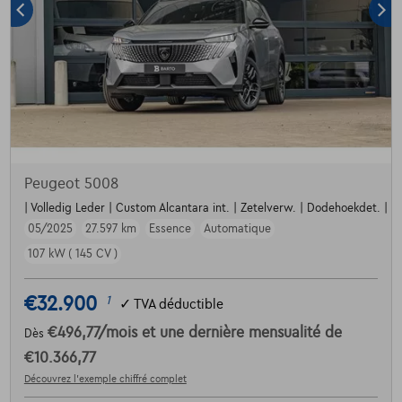
Peugeot 5008
| Volledig Leder | Custom Alcantara int. | Zetelverw. | Dodehoekdet. | Par
05/2025
27.597 km
Essence
Automatique
107 kW ( 145 CV )
€32.900
1
✓
TVA déductible
€496,77
/mois
et une dernière mensualité de
Dès
€10.366,77
Découvrez l’exemple chiffré complet