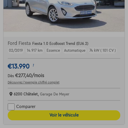
Ford Fiesta
Fiesta 1.0 EcoBoost Trend (EU6.2)
02/2019
14.917 km
Essence
Automatique
74 kW ( 101 CV )
€13.990
1
€277,40
/mois
Dès
Découvrez l’exemple chiffré complet
6200 Châtelet,
Garage De Meyer
Comparer
Voir le véhicule