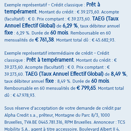
Comparer
Prêt à
Exemple représentatif – Crédit classique :
Voir le véhicule
tempérament
. Montant du crédit : € 39.273,60. Acompte
TAEG (Taux
(facultatif) : € 0. Prix comptant : € 39.273,60.
Annuel Effectif Global)
6,29 %
de
, taux débiteur annuel
fixe
60 mois
: 6,29 %. Durée de
. Remboursable en 60
€ 761,38
mensualités de
. Montant total dû : € 45.682,93.
Exemple représentatif intermédiaire de crédit – Crédit
Prêt à tempérament
classique :
. Montant du crédit : €
39.273,60. Acompte (facultatif) : € 0. Prix comptant : €
TAEG (Taux Annuel Effectif Global)
8,49 %
39.273,60.
de
,
fixe
60 mois
taux débiteur annuel
: 8,49 %. Durée de
.
€ 799,65
Remboursable en 60 mensualités de
. Montant total
dû : € 47.978,93.
Sous réserve d'acceptation de votre demande de crédit par
Alpha Credit s.a., prêteur, Montagne du Parc 8/3, 1000
Bruxelles, TVA BE 0445.781.316, RPM Bruxelles. Annonceur : TCS
Mobility S.A., agent à titre accessoire, Boulevard Albert II 4,
BMW Serie 2