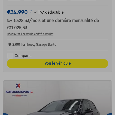
€34.990
1
✓
TVA déductible
€528,33
/mois
et une dernière mensualité de
Dès
€11.025,33
Découvrez l’exemple chiffré complet
2300 Turnhout,
Garage Barto
Comparer
Voir le véhicule