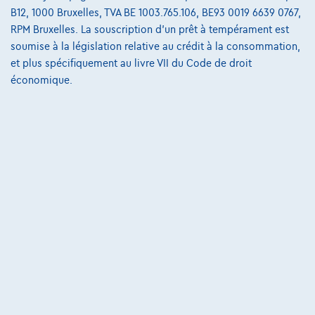
B12, 1000 Bruxelles, TVA BE 1003.765.106, BE93 0019 6639 0767,
223 i x Drive M sport Harman/Kardon panodak dig.airco alu19
RPM Bruxelles. La souscription d'un prêt à tempérament est
01/2023
32.184 km
Essence
Automatique
soumise à la législation relative au crédit à la consommation,
160 kW ( 218 CV )
et plus spécifiquement au livre VII du Code de droit
économique.
€31.900
1
€612,12
/mois
et une dernière mensualité de
Dès
€8.587,12
Découvrez l’exemple chiffré complet
3390 Tielt-Winge,
AUTOKRUISPUNT
Comparer
Voir le véhicule