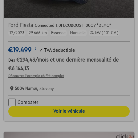
Ford Fiesta
Connected 1.0I ECOBOOST 100CV *DEMO*
12/2023
29.666 km
Essence
Manuelle
74 kW ( 101 CV )
€19.499
1
✓
TVA déductible
€294,43
/mois
et une dernière mensualité de
Dès
€6.144,13
Découvrez l’exemple chiffré complet
5004 Namur,
Steveny
Comparer
Voir le véhicule