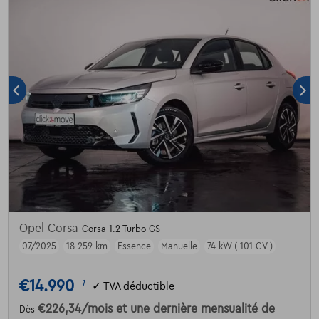
Opel Corsa
Corsa 1.2 Turbo GS
07/2025
18.259 km
Essence
Manuelle
74 kW ( 101 CV )
€14.990
1
✓
TVA déductible
€226,34
/mois
et une dernière mensualité de
Dès