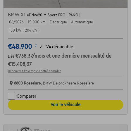
BMW X1
eDrive20 M Sport PRO | PANO |
06/2026
15.000 km
Electrique
Automatique
150 kW ( 204 CV )
€48.900
1
✓
TVA déductible
€738,37
/mois
et une dernière mensualité de
Dès
€15.408,37
Découvrez l’exemple chiffré complet
8800 Roeselare,
BMW Dejonckheere Roeselare
Comparer
Voir le véhicule