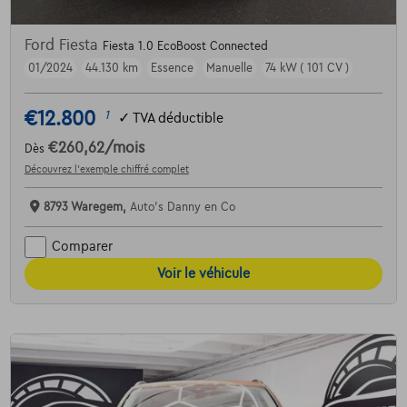
Ford Fiesta
Fiesta 1.0 EcoBoost Connected
01/2024
44.130 km
Essence
Manuelle
74 kW ( 101 CV )
€12.800
1
✓
TVA déductible
€260,62
/mois
Dès
Découvrez l’exemple chiffré complet
8793 Waregem,
Auto's Danny en Co
Comparer
Voir le véhicule