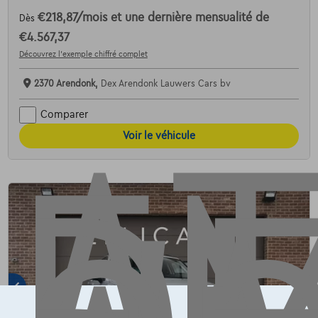
€218,87
/mois
et une dernière mensualité de
Dès
AT
€4.567,37
Découvrez l’exemple chiffré complet
2370 Arendonk,
Dex Arendonk Lauwers Cars bv
Comparer
Voir le véhicule