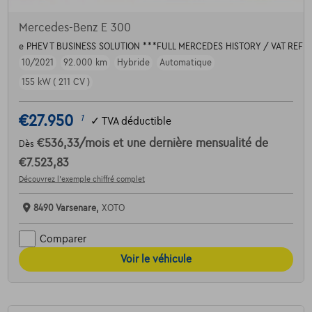
Mercedes-Benz E 300
e PHEV T BUSINESS SOLUTION ***FULL MERCEDES HISTORY / VAT REF
10/2021
92.000 km
Hybride
Automatique
155 kW ( 211 CV )
€27.950
1
✓
TVA déductible
€536,33
/mois
et une dernière mensualité de
Dès
€7.523,83
Découvrez l’exemple chiffré complet
8490 Varsenare,
XOTO
Comparer
Voir le véhicule