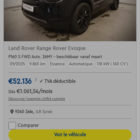
Land Rover Range Rover Evoque
P160 S FWD Auto. 26MY - beschikbaar vanaf maart
09/2025
9.865 km
Essence
Automatique
118 kW ( 160 CV )
€52.136
1
✓
TVA déductible
€1.061,54
/mois
Dès
Découvrez l’exemple chiffré complet
9240 Zele,
JLR Szrek
Comparer
Voir le véhicule