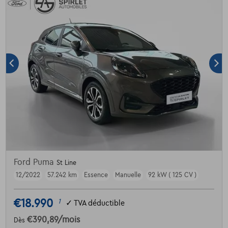
Ford Puma
St Line
12/2022
57.242 km
Essence
Manuelle
92 kW ( 125 CV )
€18.990
1
✓
TVA déductible
€390,89
/mois
Dès