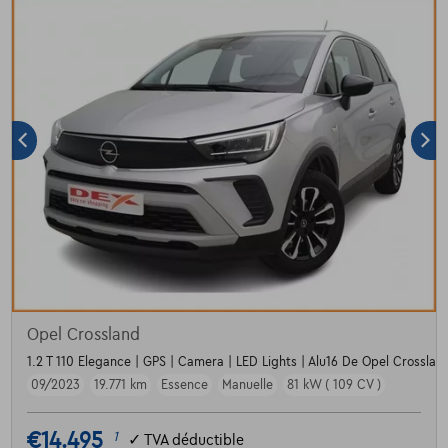
Opel Crossland
1.2 T 110 Elegance | GPS | Camera | LED Lights | Alu16 De Opel Crossland
09/2023
19.771 km
Essence
Manuelle
81 kW ( 109 CV )
€14.495
1
✓
TVA déductible