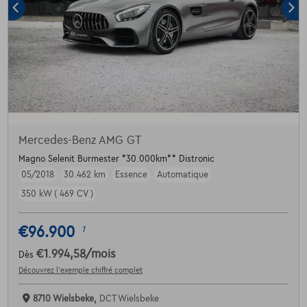
Mercedes-Benz AMG GT
Magno Selenit Burmester *30.000km** Distronic
05/2018
30.462 km
Essence
Automatique
350 kW ( 469 CV )
€96.900
1
€1.994,58
/mois
Dès
Découvrez l’exemple chiffré complet
8710 Wielsbeke,
DCT Wielsbeke