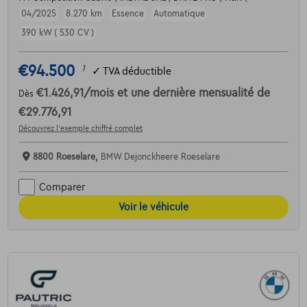
04/2025
8.270 km
Essence
Automatique
390 kW ( 530 CV )
€94.500
1
✓
TVA déductible
€1.426,91
/mois
et une dernière mensualité de
Dès
€29.776,91
Découvrez l’exemple chiffré complet
8800 Roeselare,
BMW Dejonckheere Roeselare
Comparer
Voir le véhicule