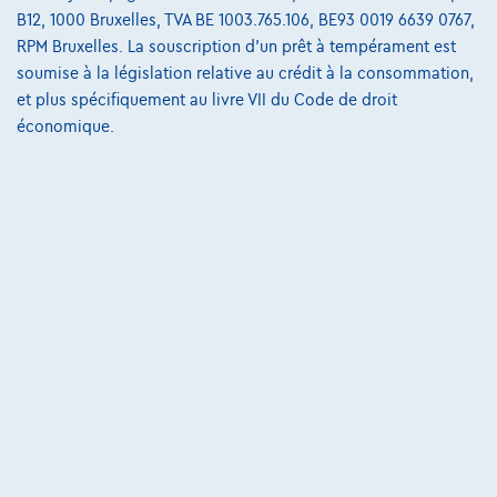
B12, 1000 Bruxelles, TVA BE 1003.765.106, BE93 0019 6639 0767,
04/2024
27.850 km
Essence
Automatique
RPM Bruxelles. La souscription d'un prêt à tempérament est
275 kW ( 374 CV )
soumise à la législation relative au crédit à la consommation,
et plus spécifiquement au livre VII du Code de droit
€59.990
1
✓
TVA déductible
économique.
€905,82
/mois
et une dernière mensualité de
Dès
€18.902,82
Découvrez l’exemple chiffré complet
1702 Groot-Bijgaarden,
BMW Pautric Groot Bijgaarden
Comparer
Voir le véhicule