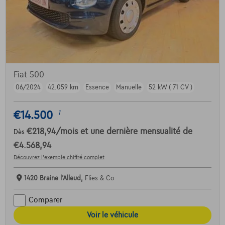
Fiat 500
06/2024
42.059 km
Essence
Manuelle
52 kW ( 71 CV )
€14.500
1
€218,94
/mois
et une dernière mensualité de
Dès
€4.568,94
Découvrez l’exemple chiffré complet
1420 Braine l'Alleud,
Flies & Co
Comparer
Voir le véhicule