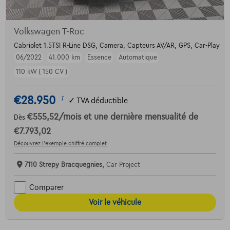
Volkswagen T-Roc
Cabriolet 1.5TSI R-Line DSG, Camera, Capteurs AV/AR, GPS, Car-Play
06/2022
41.000 km
Essence
Automatique
110 kW ( 150 CV )
€28.950
1
✓
TVA déductible
€555,52
/mois
et une dernière mensualité de
Dès
€7.793,02
Découvrez l’exemple chiffré complet
7110 Strepy Bracquegnies,
Car Project
Comparer
Voir le véhicule