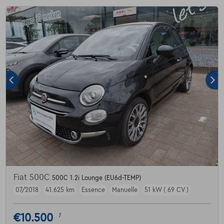
Fiat 500C
500C 1.2i Lounge (EU6d-TEMP)
07/2018
41.625 km
Essence
Manuelle
51 kW ( 69 CV )
€10.500
1