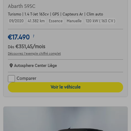
Abarth 595C
Turismo | 1.4 T-Jet 163cv | GPS | Capteurs Ar | Clim auto
09/2020
41.382 km
Essence
Manuelle
120 kW ( 163 CV )
€17.490
1
€351,45
/mois
Dès
Découvrez l’exemple chiffré complet
Autosphere Center Liège
Comparer
Voir le véhicule