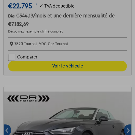
€22.795
1
✓
TVA déductible
€344,19
/mois
et une dernière mensualité de
Dès
€7.182,69
Découvrez l’exemple chiffré complet
7520 Tournai,
VDC Car Tournai
Comparer
Voir le véhicule