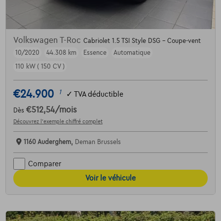
Volkswagen T-Roc
Cabriolet 1.5 TSI Style DSG - Coupe-vent
10/2020
44.308 km
Essence
Automatique
110 kW ( 150 CV )
€24.900
1
✓
TVA déductible
€512,54
/mois
Dès
Découvrez l’exemple chiffré complet
1160 Auderghem,
Deman Brussels
Comparer
Voir le véhicule