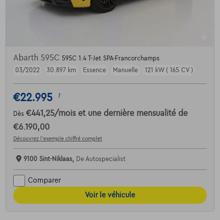
Abarth 595C
595C 1.4 T-Jet SPA-Francorchamps
03/2022
30.897 km
Essence
Manuelle
121 kW ( 165 CV )
€22.995
1
€441,25
/mois
et une dernière mensualité de
Dès
€6.190,00
Découvrez l’exemple chiffré complet
9100 Sint-Niklaas,
De Autospecialist
Comparer
Voir le véhicule