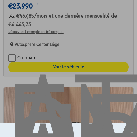
€23.990
1
AT
€467,85
/mois
et une dernière mensualité de
Dès
€6.465,35
Découvrez l’exemple chiffré complet
Autosphere Center Liège
Comparer
Voir le véhicule