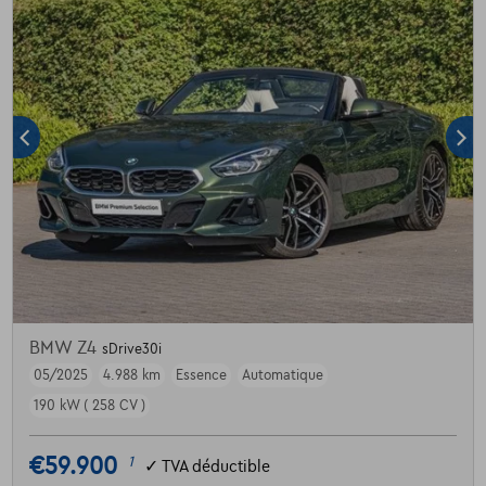
BMW Z4
sDrive30i
05/2025
4.988 km
Essence
Automatique
190 kW ( 258 CV )
€59.900
1
✓
TVA déductible