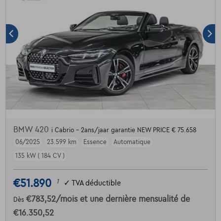
BMW 420
i Cabrio - 2ans/jaar garantie NEW PRICE € 75.658
06/2025
23.599 km
Essence
Automatique
135 kW ( 184 CV )
€51.890
1
✓
TVA déductible
€783,52
/mois
et une dernière mensualité de
Dès
€16.350,52