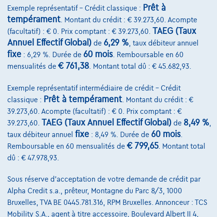
Comparer
Prêt à
Exemple représentatif – Crédit classique :
Voir le véhicule
tempérament
. Montant du crédit : € 39.273,60. Acompte
TAEG (Taux
(facultatif) : € 0. Prix comptant : € 39.273,60.
Annuel Effectif Global)
6,29 %
de
, taux débiteur annuel
fixe
60 mois
: 6,29 %. Durée de
. Remboursable en 60
€ 761,38
mensualités de
. Montant total dû : € 45.682,93.
Exemple représentatif intermédiaire de crédit – Crédit
Prêt à tempérament
classique :
. Montant du crédit : €
39.273,60. Acompte (facultatif) : € 0. Prix comptant : €
TAEG (Taux Annuel Effectif Global)
8,49 %
39.273,60.
de
,
fixe
60 mois
taux débiteur annuel
: 8,49 %. Durée de
.
€ 799,65
Remboursable en 60 mensualités de
. Montant total
dû : € 47.978,93.
Sous réserve d'acceptation de votre demande de crédit par
Alpha Credit s.a., prêteur, Montagne du Parc 8/3, 1000
Bruxelles, TVA BE 0445.781.316, RPM Bruxelles. Annonceur : TCS
Mobility S.A., agent à titre accessoire, Boulevard Albert II 4,
BMW 440
Cabrio xdrive-FULL OPTION