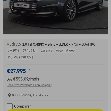
Audi A5
2.0 TSI CABRIO - S-line - LEDER - NAVI - QUATTRO
07/2018
69.403 km
Essence
Automatique
140 kW ( 190 CV )
€27.995
1
€555,09
/mois
Dès
Découvrez l’exemple chiffré complet
8000 Brugge,
DR Motors
Comparer