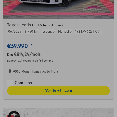
Toyota Yaris
GR 1.6 Turbo Hi-Pack
06/2025
8.750 km
Essence
Manuelle
192 kW ( 261 CV )
€39.990
1
€814,24
/mois
Dès
Découvrez l’exemple chiffré complet
7000 Mons,
TransakAuto Mons
Comparer
Voir le véhicule