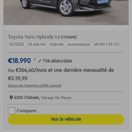
Toyota Yaris Hybride
1.5 DYNAMIC
03/2022
45.446 km
Hybride
Automatique
68 kW ( 92 CV )
€18.990
1
✓
TVA déductible
€364,40
/mois
et une dernière mensualité de
Dès
€5.111,90
Découvrez l’exemple chiffré complet
6200 Châtelet,
Garage De Meyer
Comparer
Voir le véhicule