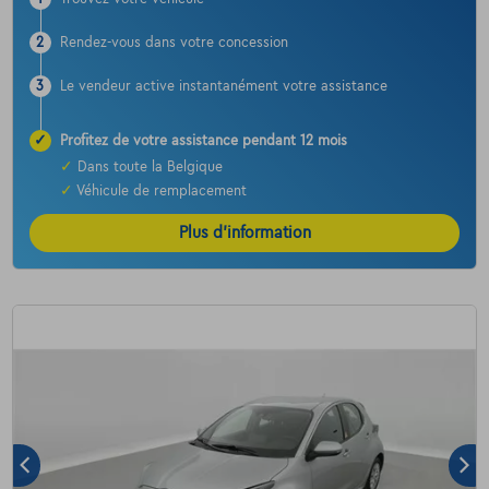
2
Rendez-vous dans votre concession
3
Le vendeur active instantanément votre assistance
✓
Profitez de votre assistance pendant 12 mois
✓
Dans toute la Belgique
✓
Véhicule de remplacement
Plus d’information