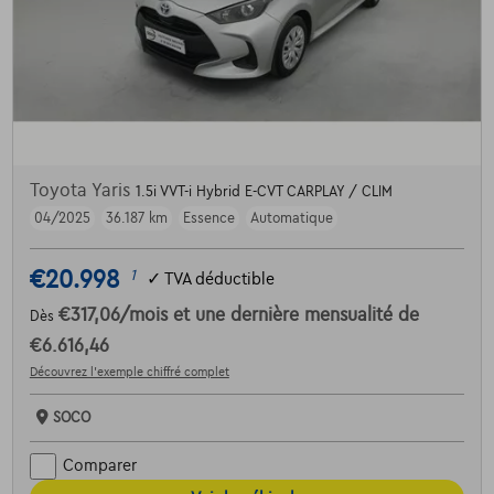
Toyota Yaris
1.5i VVT-i Hybrid E-CVT CARPLAY / CLIM
04/2025
36.187 km
Essence
Automatique
€20.998
1
✓
TVA déductible
€317,06
/mois
et une dernière mensualité de
Dès
€6.616,46
Découvrez l’exemple chiffré complet
SOCO
Comparer