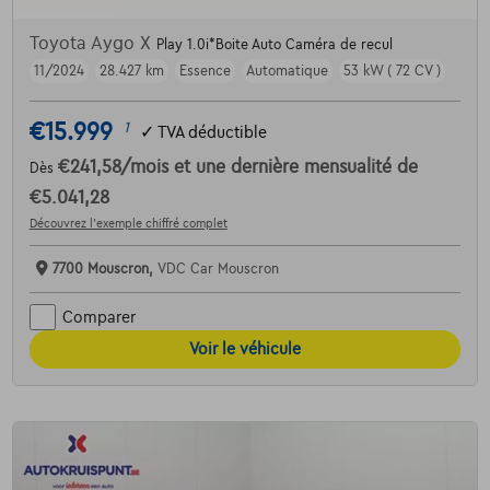
Toyota Aygo X
Play 1.0i*Boite Auto Caméra de recul
11/2024
28.427 km
Essence
Automatique
53 kW ( 72 CV )
€15.999
1
✓
TVA déductible
€241,58
/mois
et une dernière mensualité de
Dès
€5.041,28
Découvrez l’exemple chiffré complet
7700 Mouscron,
VDC Car Mouscron
Comparer
Voir le véhicule