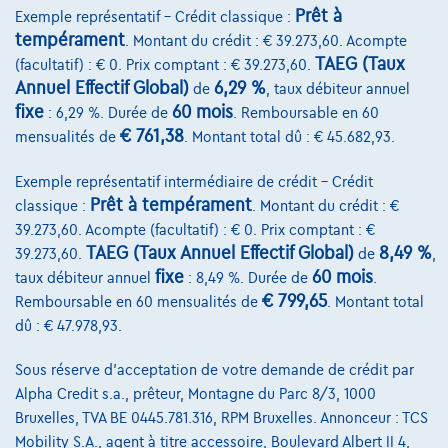
Prêt à
Exemple représentatif – Crédit classique :
tempérament
. Montant du crédit : € 39.273,60. Acompte
TAEG (Taux
(facultatif) : € 0. Prix comptant : € 39.273,60.
Annuel Effectif Global)
6,29 %
de
, taux débiteur annuel
fixe
60 mois
: 6,29 %. Durée de
. Remboursable en 60
€ 761,38
mensualités de
. Montant total dû : € 45.682,93.
Exemple représentatif intermédiaire de crédit – Crédit
Toyota C-HR
Prêt à tempérament
Club 1.8hybrid 98ch
classique :
. Montant du crédit : €
02/2022
69.814 km
Hybride
Automatique
72 kW ( 98 CV )
39.273,60. Acompte (facultatif) : € 0. Prix comptant : €
TAEG (Taux Annuel Effectif Global)
8,49 %
39.273,60.
de
,
fixe
60 mois
taux débiteur annuel
: 8,49 %. Durée de
.
€20.990
1
€ 799,65
Remboursable en 60 mensualités de
. Montant total
€402,77
/mois
et une dernière mensualité de
Dès
dû : € 47.978,93.
€5.650,27
Découvrez l’exemple chiffré complet
Sous réserve d'acceptation de votre demande de crédit par
Alpha Credit s.a., prêteur, Montagne du Parc 8/3, 1000
7033 Cuesmes,
Gvotreauto Mons
Bruxelles, TVA BE 0445.781.316, RPM Bruxelles. Annonceur : TCS
Mobility S.A., agent à titre accessoire, Boulevard Albert II 4,