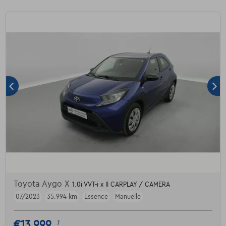
Toyota Aygo X
1.0i VVT-i x II CARPLAY / CAMERA
07/2023
35.994 km
Essence
Manuelle
€13.999
1