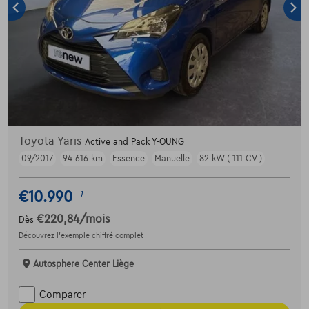
Toyota Yaris
Active and Pack Y-OUNG
09/2017
94.616 km
Essence
Manuelle
82 kW ( 111 CV )
€10.990
1
€220,84
/mois
Dès
Découvrez l’exemple chiffré complet
Autosphere Center Liège
Comparer