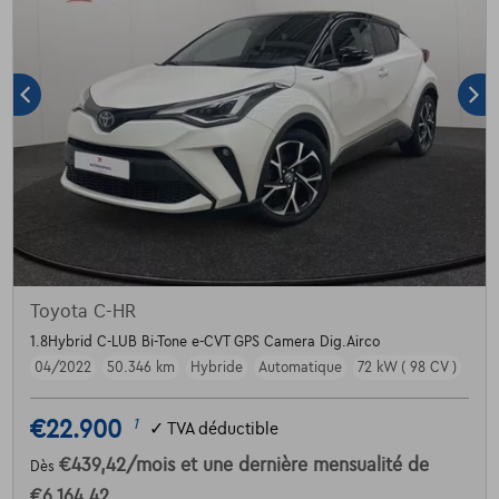
Toyota C-HR
1.8Hybrid C-LUB Bi-Tone e-CVT GPS Camera Dig.Airco
04/2022
50.346 km
Hybride
Automatique
72 kW ( 98 CV )
€22.900
1
✓
TVA déductible
€439,42
/mois
et une dernière mensualité de
Dès
€6.164,42