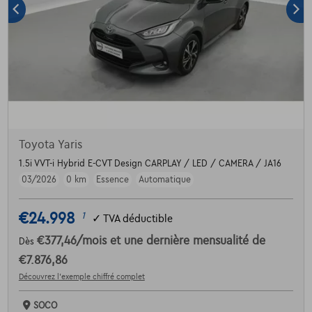
Toyota Yaris
1.5i VVT-i Hybrid E-CVT Design CARPLAY / LED / CAMERA / JA16
03/2026
0 km
Essence
Automatique
€24.998
1
✓
TVA déductible
€377,46
/mois
et une dernière mensualité de
Dès
€7.876,86
Découvrez l’exemple chiffré complet
SOCO