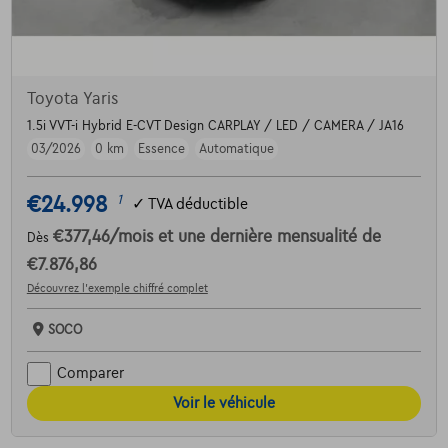
Toyota Yaris
1.5i VVT-i Hybrid E-CVT Design CARPLAY / LED / CAMERA / JA16
03/2026
0 km
Essence
Automatique
€24.998
1
✓
TVA déductible
€377,46
/mois
et une dernière mensualité de
Dès
€7.876,86
Découvrez l’exemple chiffré complet
SOCO
Comparer
Voir le véhicule