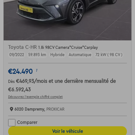
Toyota C-HR
1.8i 98CV Camera*Cruise*Carplay
09/2022
59.893 km
Hybride
Automatique
72 kW ( 98 CV )
€24.490
1
€469,93
/mois
et une dernière mensualité de
Dès
€6.592,43
Découvrez l’exemple chiffré complet
6020 Dampremy,
PROXICAR
Comparer
Voir le véhicule