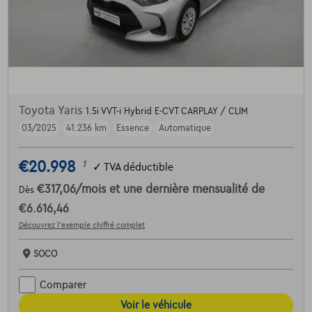
Toyota Yaris
1.5i VVT-i Hybrid E-CVT CARPLAY / CLIM
03/2025
41.236 km
Essence
Automatique
€20.998
1
✓
TVA déductible
€317,06
/mois
et une dernière mensualité de
Dès
€6.616,46
Découvrez l’exemple chiffré complet
SOCO
Comparer
Voir le véhicule