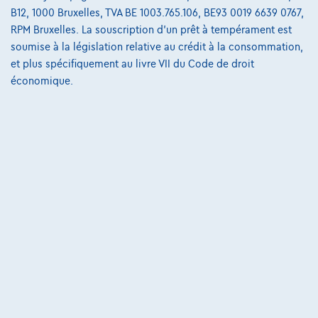
Comparer
B12, 1000 Bruxelles, TVA BE 1003.765.106, BE93 0019 6639 0767,
Voir le véhicule
RPM Bruxelles. La souscription d'un prêt à tempérament est
soumise à la législation relative au crédit à la consommation,
et plus spécifiquement au livre VII du Code de droit
économique.
Toyota Yaris
1.0i VVT-i CARPLAY / CAMERA