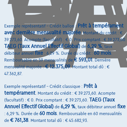
D
L'
Prêt à tempérament
Exemple représentatif – Crédit ballon :
avec dernière mensualité majorée
. Montant du crédit : €
39.273,60. Acompte (facultatif) : € 0. Prix comptant : € 39.273,60.
TAEG (Taux Annuel Effectif Global)
6,29 %
de
, taux
fixe
60 mois
débiteur annuel
: 6,29 %. Durée du crédit :
.
€ 593,01
Remboursable en 59 mensualités de
. Dernière
€ 12.375,09
mensualité majorée :
. Montant total dû : €
47.362,87.
Toyota Proace
Prêt à
Exemple représentatif – Crédit classique :
tempérament
. Montant du crédit : € 39.273,60. Acompte
3-ZITPLAATSEN*GEHEEL-DIGITAAL-DASHBOARD*APPLE-CARPLAY*PARKE
TAEG (Taux
(facultatif) : € 0. Prix comptant : € 39.273,60.
09/2024
26.477 km
Diesel
Manuelle
88 kW ( 120 CV )
Annuel Effectif Global)
6,29 %
fixe
de
, taux débiteur annuel
60 mois
: 6,29 %. Durée de
. Remboursable en 60 mensualités
€24.950
1
✓
TVA déductible
€ 761,38
de
. Montant total dû : € 45.682,93.
€376,73
/mois
et une dernière mensualité de
Dès