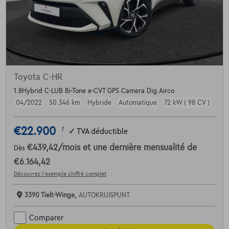
Toyota C-HR
1.8Hybrid C-LUB Bi-Tone e-CVT GPS Camera Dig.Airco
04/2022
50.346 km
Hybride
Automatique
72 kW ( 98 CV )
€22.900
1
✓
TVA déductible
€439,42
/mois
et une dernière mensualité de
Dès
€6.164,42
Découvrez l’exemple chiffré complet
3390 Tielt-Winge,
AUTOKRUISPUNT
Comparer