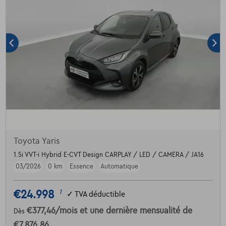
Toyota Yaris
1.5i VVT-i Hybrid E-CVT Design CARPLAY / LED / CAMERA / JA16
03/2026
0 km
Essence
Automatique
€24.998
1
✓
TVA déductible
€377,46
/mois
et une dernière mensualité de
Dès
€7.876,86