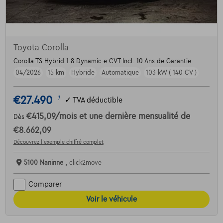
Toyota Corolla
Corolla TS Hybrid 1.8 Dynamic e-CVT Incl. 10 Ans de Garantie
04/2026
15 km
Hybride
Automatique
103 kW ( 140 CV )
€27.490
1
✓
TVA déductible
€415,09
/mois
et une dernière mensualité de
Dès
€8.662,09
Découvrez l’exemple chiffré complet
5100 Naninne ,
click2move
Comparer
Voir le véhicule