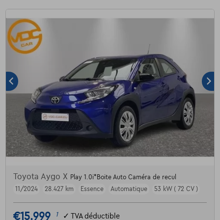
Toyota Aygo X
Play 1.0i*Boite Auto Caméra de recul
11/2024
28.427 km
Essence
Automatique
53 kW ( 72 CV )
€15.999
1
✓
TVA déductible