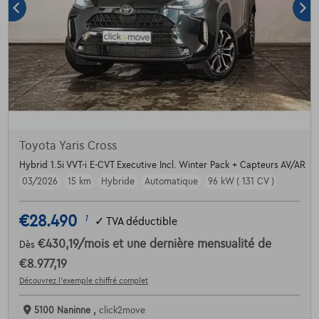
Toyota Yaris Cross
Hybrid 1.5i VVT-i E-CVT Executive Incl. Winter Pack + Capteurs AV/AR
03/2026
15 km
Hybride
Automatique
96 kW ( 131 CV )
€28.490
1
✓
TVA déductible
€430,19
/mois
et une dernière mensualité de
Dès
€8.977,19
Découvrez l’exemple chiffré complet
5100 Naninne ,
click2move