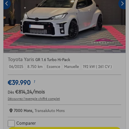
Toyota Yaris
GR 1.6 Turbo Hi-Pack
06/2025
8.750 km
Essence
Manuelle
192 kW ( 261 CV )
€39.990
1
€814,24
/mois
Dès
Découvrez l’exemple chiffré complet
7000 Mons,
TransakAuto Mons
Comparer