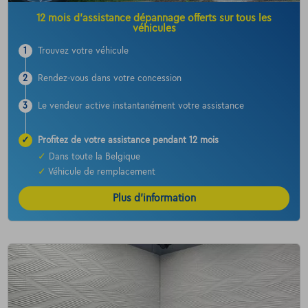
12 mois d’assistance dépannage offerts sur tous les
véhicules
1
Trouvez votre véhicule
2
Rendez-vous dans votre concession
3
Le vendeur active instantanément votre assistance
✓
Profitez de votre assistance pendant 12 mois
✓
Dans toute la Belgique
✓
Véhicule de remplacement
Plus d’information