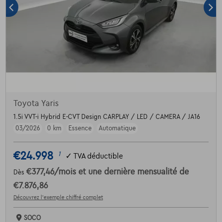
Toyota Yaris
1.5i VVT-i Hybrid E-CVT Design CARPLAY / LED / CAMERA / JA16
03/2026
0 km
Essence
Automatique
€24.998
1
✓
TVA déductible
€377,46
/mois
et une dernière mensualité de
Dès
€7.876,86
Découvrez l’exemple chiffré complet
SOCO