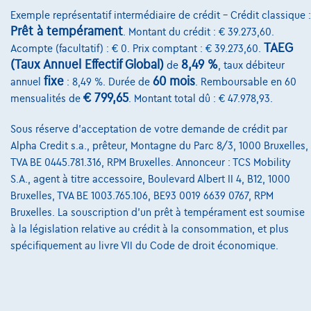
€7.861,73
Exemple représentatif intermédiaire de crédit – Crédit classique :
Prêt à tempérament
. Montant du crédit : € 39.273,60.
Découvrez l’exemple chiffré complet
TAEG
Acompte (facultatif) : € 0. Prix comptant : € 39.273,60.
9340 Wanzele,
Garage Thomas Uyttendaele
(Taux Annuel Effectif Global)
8,49 %
de
, taux débiteur
fixe
60 mois
annuel
: 8,49 %. Durée de
. Remboursable en 60
Comparer
€ 799,65
mensualités de
. Montant total dû : € 47.978,93.
Voir le véhicule
Sous réserve d'acceptation de votre demande de crédit par
Alpha Credit s.a., prêteur, Montagne du Parc 8/3, 1000 Bruxelles,
TVA BE 0445.781.316, RPM Bruxelles. Annonceur : TCS Mobility
S.A., agent à titre accessoire, Boulevard Albert II 4, B12, 1000
Bruxelles, TVA BE 1003.765.106, BE93 0019 6639 0767, RPM
Bruxelles. La souscription d'un prêt à tempérament est soumise
à la législation relative au crédit à la consommation, et plus
spécifiquement au livre VII du Code de droit économique.