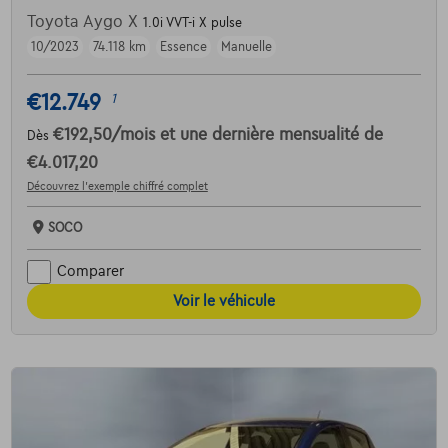
Toyota Aygo X
1.0i VVT-i X pulse
10/2023
74.118 km
Essence
Manuelle
€12.749
1
€192,50
/mois
et une dernière mensualité de
Dès
€4.017,20
Découvrez l’exemple chiffré complet
SOCO
Comparer
Voir le véhicule