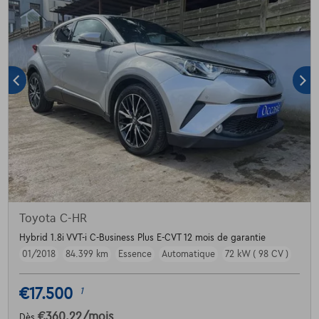
Toyota C-HR
Hybrid 1.8i VVT-i C-Business Plus E-CVT 12 mois de garantie
01/2018
84.399 km
Essence
Automatique
72 kW ( 98 CV )
€17.500
1
€360,22
/mois
Dès