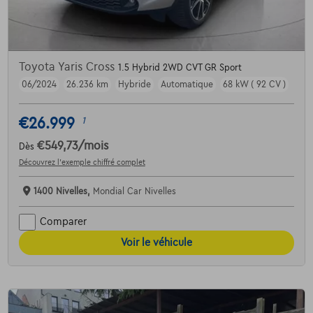
Toyota Yaris Cross
1.5 Hybrid 2WD CVT GR Sport
06/2024
26.236 km
Hybride
Automatique
68 kW ( 92 CV )
€26.999
1
€549,73
/mois
Dès
Découvrez l’exemple chiffré complet
1400 Nivelles,
Mondial Car Nivelles
Comparer
Voir le véhicule