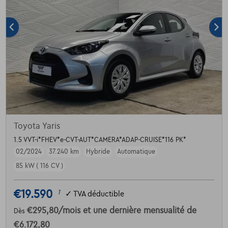
Toyota Yaris
1.5 VVT-i*FHEV*e-CVT-AUT*CAMERA*ADAP-CRUISE*116 PK*
02/2024
37.240 km
Hybride
Automatique
85 kW ( 116 CV )
€19.590
1
✓
TVA déductible
€295,80
/mois
et une dernière mensualité de
Dès
€6.172,80