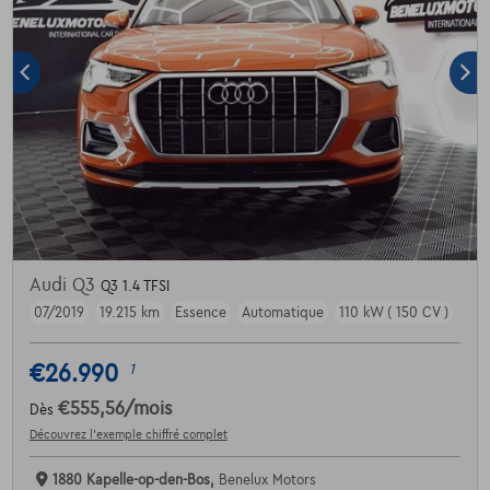
Audi Q3
Q3 1.4 TFSI
07/2019
19.215 km
Essence
Automatique
110 kW ( 150 CV )
€26.990
1
€555,56
/mois
Dès
Découvrez l’exemple chiffré complet
1880 Kapelle-op-den-Bos,
Benelux Motors