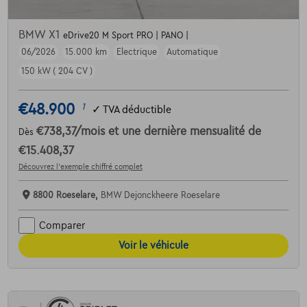
BMW X1
eDrive20 M Sport PRO | PANO |
06/2026
15.000 km
Electrique
Automatique
150 kW ( 204 CV )
€48.900
1
✓
TVA déductible
€738,37
/mois
et une dernière mensualité de
Dès
€15.408,37
Découvrez l’exemple chiffré complet
8800 Roeselare,
BMW Dejonckheere Roeselare
Comparer
Voir le véhicule