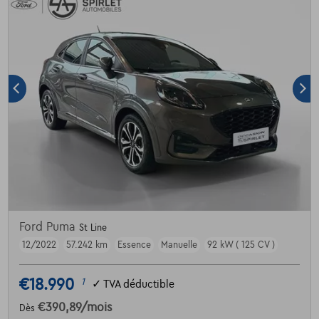
Ford Puma
St Line
12/2022
57.242 km
Essence
Manuelle
92 kW ( 125 CV )
€18.990
1
✓
TVA déductible
€390,89
/mois
Dès