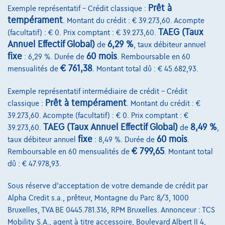
Comparer
Prêt à
Exemple représentatif – Crédit classique :
Voir le véhicule
tempérament
. Montant du crédit : € 39.273,60. Acompte
TAEG (Taux
(facultatif) : € 0. Prix comptant : € 39.273,60.
Annuel Effectif Global)
6,29 %
de
, taux débiteur annuel
fixe
60 mois
: 6,29 %. Durée de
. Remboursable en 60
€ 761,38
mensualités de
. Montant total dû : € 45.682,93.
Exemple représentatif intermédiaire de crédit – Crédit
Prêt à tempérament
classique :
. Montant du crédit : €
39.273,60. Acompte (facultatif) : € 0. Prix comptant : €
TAEG (Taux Annuel Effectif Global)
8,49 %
39.273,60.
de
,
fixe
60 mois
taux débiteur annuel
: 8,49 %. Durée de
.
€ 799,65
Remboursable en 60 mensualités de
. Montant total
dû : € 47.978,93.
Sous réserve d'acceptation de votre demande de crédit par
Alpha Credit s.a., prêteur, Montagne du Parc 8/3, 1000
Bruxelles, TVA BE 0445.781.316, RPM Bruxelles. Annonceur : TCS
Mobility S.A., agent à titre accessoire, Boulevard Albert II 4,
BMW Serie 2