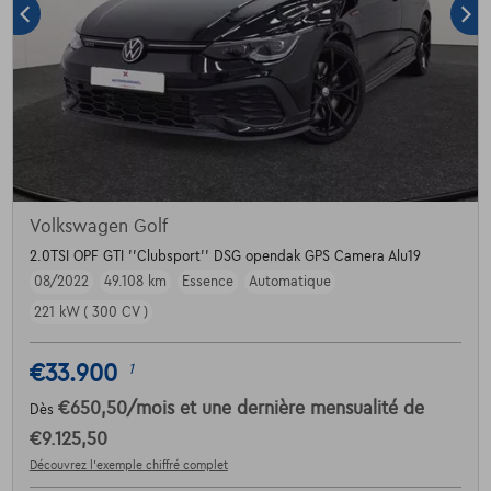
Volkswagen Golf
2.0TSI OPF GTI ''Clubsport'' DSG opendak GPS Camera Alu19
08/2022
49.108 km
Essence
Automatique
221 kW ( 300 CV )
€33.900
1
€650,50
/mois
et une dernière mensualité de
Dès
€9.125,50
Découvrez l’exemple chiffré complet