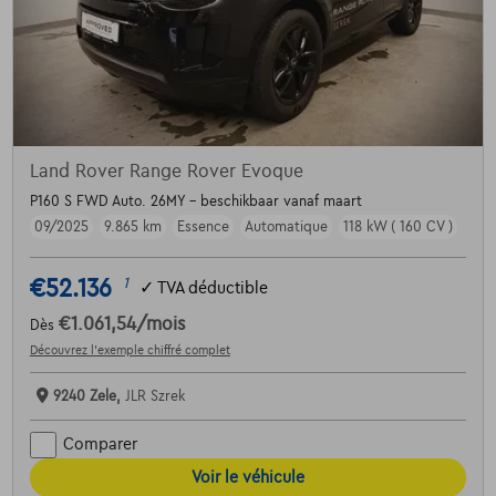
Land Rover Range Rover Evoque
P160 S FWD Auto. 26MY - beschikbaar vanaf maart
09/2025
9.865 km
Essence
Automatique
118 kW ( 160 CV )
€52.136
1
✓
TVA déductible
€1.061,54
/mois
Dès
Découvrez l’exemple chiffré complet
9240 Zele,
JLR Szrek
Comparer
Voir le véhicule