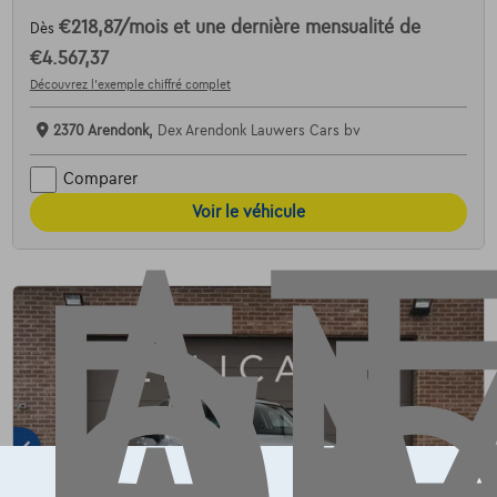
€218,87
/mois
et une dernière mensualité de
Dès
AT
€4.567,37
Découvrez l’exemple chiffré complet
2370 Arendonk,
Dex Arendonk Lauwers Cars bv
Comparer
Voir le véhicule