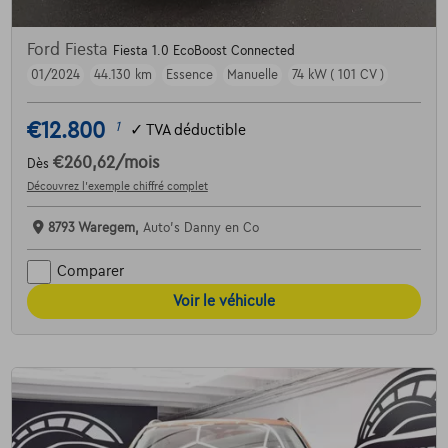
Ford Fiesta
Fiesta 1.0 EcoBoost Connected
01/2024
44.130 km
Essence
Manuelle
74 kW ( 101 CV )
€12.800
1
✓
TVA déductible
€260,62
/mois
Dès
Découvrez l’exemple chiffré complet
8793 Waregem,
Auto's Danny en Co
Comparer
Voir le véhicule