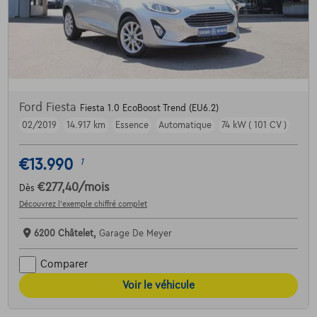
Ford Fiesta
Fiesta 1.0 EcoBoost Trend (EU6.2)
02/2019
14.917 km
Essence
Automatique
74 kW ( 101 CV )
€13.990
1
€277,40
/mois
Dès
Découvrez l’exemple chiffré complet
6200 Châtelet,
Garage De Meyer
Comparer
Voir le véhicule