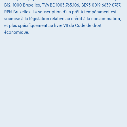
B12, 1000 Bruxelles, TVA BE 1003.765.106, BE93 0019 6639 0767,
223 i x Drive M sport Harman/Kardon panodak dig.airco alu19
RPM Bruxelles. La souscription d'un prêt à tempérament est
01/2023
32.184 km
Essence
Automatique
soumise à la législation relative au crédit à la consommation,
160 kW ( 218 CV )
et plus spécifiquement au livre VII du Code de droit
économique.
€31.900
1
€612,12
/mois
et une dernière mensualité de
Dès
€8.587,12
Découvrez l’exemple chiffré complet
3390 Tielt-Winge,
AUTOKRUISPUNT
Comparer
Voir le véhicule