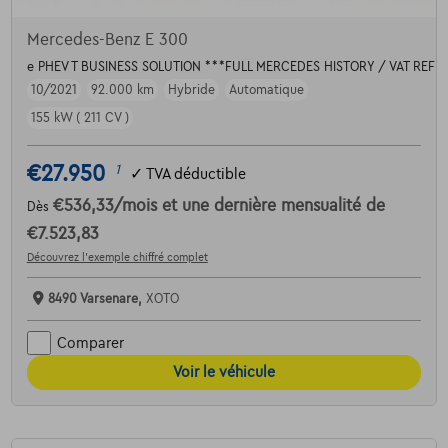
Mercedes-Benz E 300
e PHEV T BUSINESS SOLUTION ***FULL MERCEDES HISTORY / VAT REF
10/2021
92.000 km
Hybride
Automatique
155 kW ( 211 CV )
€27.950
1
✓
TVA déductible
€536,33
/mois
et une dernière mensualité de
Dès
€7.523,83
Découvrez l’exemple chiffré complet
8490 Varsenare,
XOTO
Comparer
Voir le véhicule