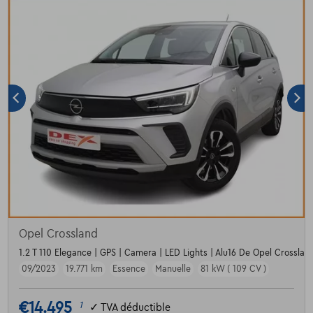
Opel Crossland
1.2 T 110 Elegance | GPS | Camera | LED Lights | Alu16 De Opel Crossland
09/2023
19.771 km
Essence
Manuelle
81 kW ( 109 CV )
€14.495
1
✓
TVA déductible