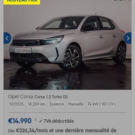
NOUVEAU PRIX
Opel Corsa
Corsa 1.2 Turbo GS
07/2025
18.259 km
Essence
Manuelle
74 kW ( 101 CV )
€14.990
1
✓
TVA déductible
€226,34
/mois
et une dernière mensualité de
Dès