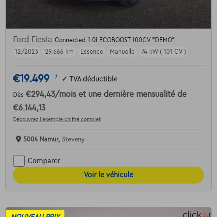
Ford Fiesta
Connected 1.0I ECOBOOST 100CV *DEMO*
12/2023
29.666 km
Essence
Manuelle
74 kW ( 101 CV )
€19.499
1
✓
TVA déductible
€294,43
/mois
et une dernière mensualité de
Dès
€6.144,13
Découvrez l’exemple chiffré complet
5004 Namur,
Steveny
Comparer
Voir le véhicule