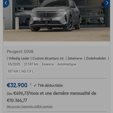
Peugeot 5008
| Volledig Leder | Custom Alcantara int. | Zetelverw. | Dodehoekdet. | Par
05/2025
27.597 km
Essence
Automatique
107 kW ( 145 CV )
€32.900
1
✓
TVA déductible
€496,77
/mois
et une dernière mensualité de
Dès
€10.366,77
Découvrez l’exemple chiffré complet