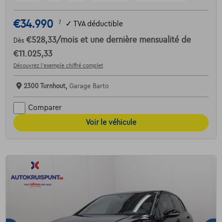
€34.990
1
✓
TVA déductible
€528,33
/mois
et une dernière mensualité de
Dès
€11.025,33
Découvrez l’exemple chiffré complet
2300 Turnhout,
Garage Barto
Comparer
Voir le véhicule