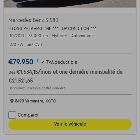
Mercedes-Benz S 580
e LONG PHEV AMG LINE *** TOP CONDITION ***
10/2021
73.000 km
Hybride
Automatique
270 kW ( 367 CV )
€79.950
1
✓
TVA déductible
€1.534,15
/mois
et une dernière mensualité de
Dès
€21.521,65
Découvrez l’exemple chiffré complet
8490 Varsenare,
XOTO
Comparer
Voir le véhicule