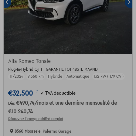
Alfa Romeo Tonale
Plug-In-Hybrid Q4 Ti, GARANTIE TOT 48STE MAAND
11/2024
9.560 km
Hybride
Automatique
132 kW ( 179 CV )
€32.500
1
✓
TVA déductible
€490,74
/mois
et une dernière mensualité de
Dès
€10.240,74
Découvrez l’exemple chiffré complet
8560 Moorsele,
Palermo Garage