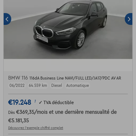
BMW 116
116dA Business Line NAVI/FULL LED/JA17/PDC AV AR
06/2022
64.559 km
Diesel
Automatique
€19.248
1
✓
TVA déductible
€369,35
/mois
et une dernière mensualité de
Dès
€5.181,35
Découvrez l’exemple chiffré complet