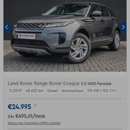
Land Rover Range Rover Evoque
2.0 4WD-Panodak
11/2019
48.622 km
Diesel
Automatique
110 kW ( 150 CV )
€24.995
1
€495,61
/mois
Dès
Découvrez l’exemple chiffré complet