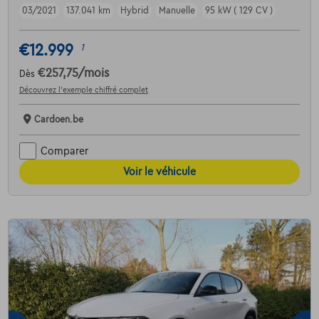
03/2021
137.041 km
Hybrid
Manuelle
95 kW ( 129 CV )
€12.999
1
€257,75
/mois
Dès
Découvrez l’exemple chiffré complet
Cardoen.be
Comparer
Voir le véhicule