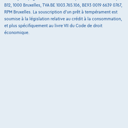
Opel Astra Sports Tourer
B12, 1000 Bruxelles, TVA BE 1003.765.106, BE93 0019 6639 0767,
1.2 turbo gs 130
RPM Bruxelles. La souscription d'un prêt à tempérament est
04/2025
33.935 km
Essence
Manuelle
96 kW ( 130 CV )
soumise à la législation relative au crédit à la consommation,
et plus spécifiquement au livre VII du Code de droit
€20.999
1
économique.
€317,08
/mois
et une dernière mensualité de
Dès
€6.616,78
Découvrez l’exemple chiffré complet
Cardoen.be
Comparer
Voir le véhicule