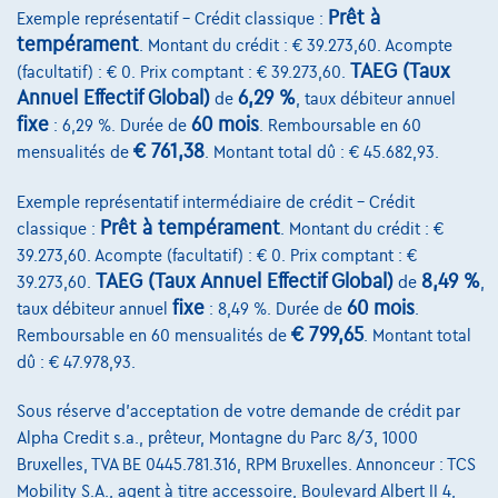
Prêt à
Exemple représentatif – Crédit classique :
Comparer
tempérament
. Montant du crédit : € 39.273,60. Acompte
Voir le véhicule
TAEG (Taux
(facultatif) : € 0. Prix comptant : € 39.273,60.
Annuel Effectif Global)
6,29 %
de
, taux débiteur annuel
fixe
60 mois
: 6,29 %. Durée de
. Remboursable en 60
€ 761,38
mensualités de
. Montant total dû : € 45.682,93.
Exemple représentatif intermédiaire de crédit – Crédit
Prêt à tempérament
classique :
. Montant du crédit : €
39.273,60. Acompte (facultatif) : € 0. Prix comptant : €
TAEG (Taux Annuel Effectif Global)
8,49 %
39.273,60.
de
,
fixe
60 mois
taux débiteur annuel
: 8,49 %. Durée de
.
€ 799,65
Remboursable en 60 mensualités de
. Montant total
dû : € 47.978,93.
Sous réserve d'acceptation de votre demande de crédit par
Alpha Credit s.a., prêteur, Montagne du Parc 8/3, 1000
Bruxelles, TVA BE 0445.781.316, RPM Bruxelles. Annonceur : TCS
Mobility S.A., agent à titre accessoire, Boulevard Albert II 4,