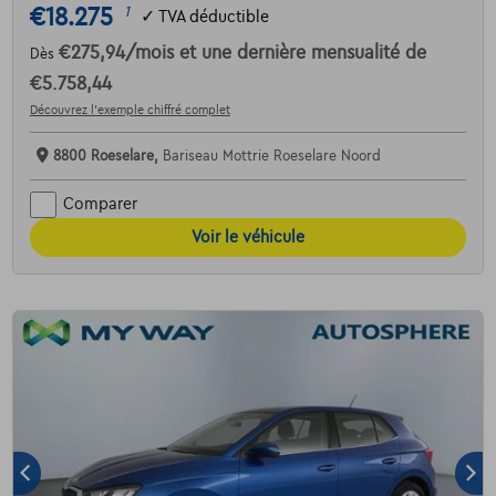
€18.275
1
✓
TVA déductible
€275,94
/mois
et une dernière mensualité de
Dès
€5.758,44
Découvrez l’exemple chiffré complet
8800 Roeselare,
Bariseau Mottrie Roeselare Noord
Comparer
Voir le véhicule