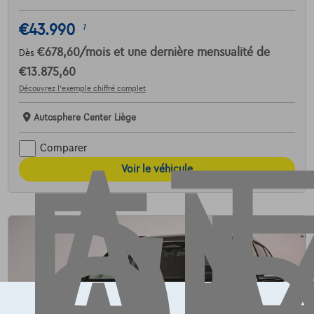
AT
€43.990
1
€678,60
/mois
et une dernière mensualité de
Dès
€13.875,60
Découvrez l’exemple chiffré complet
Autosphere Center Liège
Comparer
Voir le véhicule