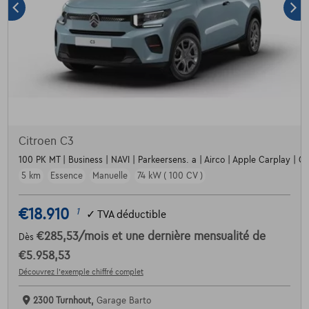
Citroen C3
100 PK MT | Business | NAVI | Parkeersens. a | Airco | Apple Carplay | Crui
5 km
Essence
Manuelle
74 kW ( 100 CV )
€18.910
1
✓
TVA déductible
€285,53
/mois
et une dernière mensualité de
Dès
€5.958,53
Découvrez l’exemple chiffré complet
2300 Turnhout,
Garage Barto