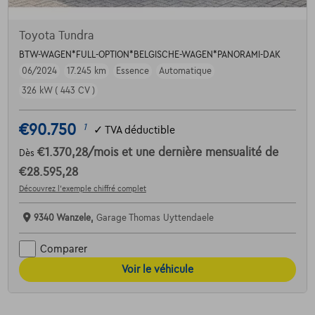
Toyota Tundra
BTW-WAGEN*FULL-OPTION*BELGISCHE-WAGEN*PANORAMI-DAK
06/2024
17.245 km
Essence
Automatique
326 kW ( 443 CV )
€90.750
1
✓
TVA déductible
€1.370,28
/mois
et une dernière mensualité de
Dès
€28.595,28
Découvrez l’exemple chiffré complet
9340 Wanzele,
Garage Thomas Uyttendaele
Comparer
Voir le véhicule