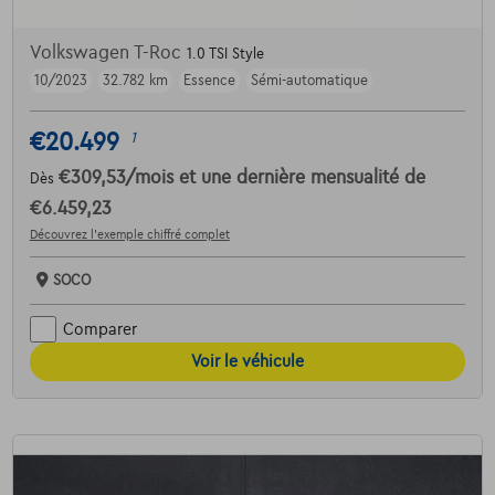
Volkswagen T-Roc
1.0 TSI Style
10/2023
32.782 km
Essence
Sémi-automatique
€20.499
1
€309,53
/mois
et une dernière mensualité de
Dès
€6.459,23
Découvrez l’exemple chiffré complet
SOCO
Comparer
Voir le véhicule