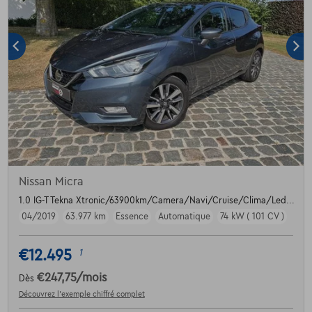
Nissan Micra
1.0 IG-T Tekna Xtronic/63900km/Camera/Navi/Cruise/Clima/Led...
04/2019
63.977 km
Essence
Automatique
74 kW ( 101 CV )
€12.495
1
€247,75
/mois
Dès
Découvrez l’exemple chiffré complet