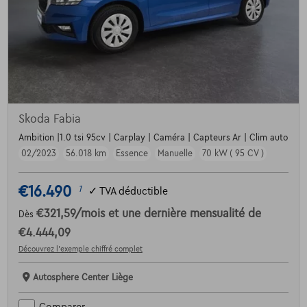
Skoda Fabia
Ambition |1.0 tsi 95cv | Carplay | Caméra | Capteurs Ar | Clim auto
02/2023
56.018 km
Essence
Manuelle
70 kW ( 95 CV )
€16.490
1
✓
TVA déductible
€321,59
/mois
et une dernière mensualité de
Dès
€4.444,09
Découvrez l’exemple chiffré complet
Autosphere Center Liège