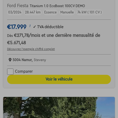
Ford Fiesta
Titanium 1.0 EcoBoost 100CV DEMO
03/2024
28.447 km
Essence
Manuelle
74 kW ( 101 CV )
€17.999
1
✓
TVA déductible
€271,78
/mois
et une dernière mensualité de
Dès
€5.671,48
Découvrez l’exemple chiffré complet
5004 Namur,
Steveny
Comparer
Voir le véhicule