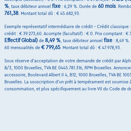
%
fixe
60 mois
, taux débiteur annuel
: 6,29 %. Durée de
. Rembo
761,38
. Montant total dû : € 45.682,93.
Exemple représentatif intermédiaire de crédit – Crédit classique 
crédit : € 39.273,60. Acompte (facultatif) : € 0. Prix comptant : €
Effectif Global)
8,49 %
fixe
de
, taux débiteur annuel
: 8,49 %.
€ 799,65
60 mensualités de
. Montant total dû : € 47.978,93.
Sous réserve d'acceptation de votre demande de crédit par Alpha
8/3, 1000 Bruxelles, TVA BE 0445.781.316, RPM Bruxelles. Annonceur
accessoire, Boulevard Albert II 4, B12, 1000 Bruxelles, TVA BE 10
Bruxelles. La souscription d'un prêt à tempérament est soumise à l
consommation, et plus spécifiquement au livre VII du Code de d