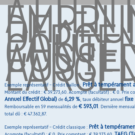
ATTENT
EMPRU
DE
L'ARGE
COÛTE
AUSSI 
L'ARGE
Prêt à tempérament a
Exemple représentatif – Crédit ballon :
Montant du crédit : € 39.273,60. Acompte (facultatif) : € 0. Prix 
Annuel Effectif Global)
6,29 %
fixe
de
, taux débiteur annuel
€ 593,01
Remboursable en 59 mensualités de
. Dernière mensua
total dû : € 47.362,87.
Prêt à tempéramen
Exemple représentatif – Crédit classique :
TAEG (Ta
Acompte (facultatif) : € 0. Prix comptant : € 39.273,60.