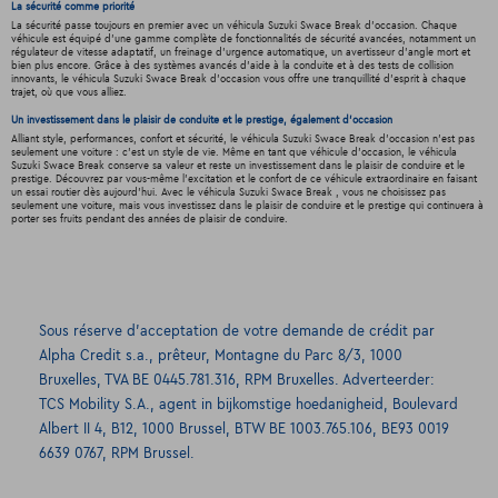
La sécurité comme priorité
La sécurité passe toujours en premier avec un véhicula Suzuki Swace Break d'occasion. Chaque
véhicule est équipé d'une gamme complète de fonctionnalités de sécurité avancées, notamment un
régulateur de vitesse adaptatif, un freinage d'urgence automatique, un avertisseur d'angle mort et
bien plus encore. Grâce à des systèmes avancés d'aide à la conduite et à des tests de collision
innovants, le véhicula Suzuki Swace Break d'occasion vous offre une tranquillité d'esprit à chaque
trajet, où que vous alliez.
Un investissement dans le plaisir de conduite et le prestige, également d'occasion
Alliant style, performances, confort et sécurité, le véhicula Suzuki Swace Break d'occasion n'est pas
seulement une voiture : c'est un style de vie. Même en tant que véhicule d'occasion, le véhicula
Suzuki Swace Break conserve sa valeur et reste un investissement dans le plaisir de conduire et le
prestige. Découvrez par vous-même l'excitation et le confort de ce véhicule extraordinaire en faisant
un essai routier dès aujourd'hui. Avec le véhicula Suzuki Swace Break , vous ne choisissez pas
seulement une voiture, mais vous investissez dans le plaisir de conduire et le prestige qui continuera à
porter ses fruits pendant des années de plaisir de conduire.
Sous réserve d’acceptation de votre demande de crédit par
Alpha Credit s.a., prêteur, Montagne du Parc 8/3, 1000
Bruxelles, TVA BE 0445.781.316, RPM Bruxelles. Adverteerder:
TCS Mobility S.A., agent in bijkomstige hoedanigheid, Boulevard
Albert II 4, B12, 1000 Brussel, BTW BE 1003.765.106, BE93 0019
6639 0767, RPM Brussel.