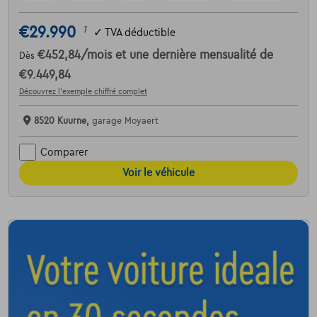
€29.990
1
✓
TVA déductible
€452,84
/mois
et une dernière mensualité de
Dès
€9.449,84
Découvrez l’exemple chiffré complet
8520 Kuurne,
garage Moyaert
Comparer
Voir le véhicule