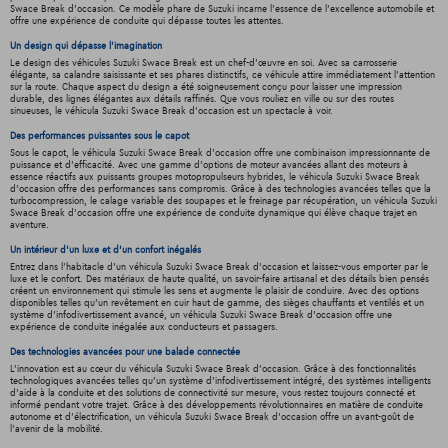
Swace Break d'occasion. Ce modèle phare de Suzuki incarne l'essence de l'excellence automobile et
offre une expérience de conduite qui dépasse toutes les attentes.
Un design qui dépasse l'imagination
Le design des véhicules Suzuki Swace Break est un chef-d'œuvre en soi. Avec sa carrosserie
élégante, sa calandre saisissante et ses phares distinctifs, ce véhicule attire immédiatement l'attention
sur la route. Chaque aspect du design a été soigneusement conçu pour laisser une impression
durable, des lignes élégantes aux détails raffinés. Que vous rouliez en ville ou sur des routes
sinueuses, le véhicula Suzuki Swace Break d'occasion est un spectacle à voir.
Des performances puissantes sous le capot
Sous le capot, le véhicula Suzuki Swace Break d'occasion offre une combinaison impressionnante de
puissance et d'efficacité. Avec une gamme d'options de moteur avancées allant des moteurs à
essence réactifs aux puissants groupes motopropulseurs hybrides, le véhicula Suzuki Swace Break
d'occasion offre des performances sans compromis. Grâce à des technologies avancées telles que la
turbocompression, le calage variable des soupapes et le freinage par récupération, un véhicula Suzuki
Swace Break d'occasion offre une expérience de conduite dynamique qui élève chaque trajet en
aventure.
Un intérieur d’un luxe et d’un confort inégalés
Entrez dans l'habitacle d'un véhicula Suzuki Swace Break d'occasion et laissez-vous emporter par le
luxe et le confort. Des matériaux de haute qualité, un savoir-faire artisanal et des détails bien pensés
créent un environnement qui stimule les sens et augmente le plaisir de conduire. Avec des options
disponibles telles qu'un revêtement en cuir haut de gamme, des sièges chauffants et ventilés et un
système d'infodivertissement avancé, un véhicula Suzuki Swace Break d'occasion offre une
expérience de conduite inégalée aux conducteurs et passagers.
Des technologies avancées pour une balade connectée
L'innovation est au cœur du véhicula Suzuki Swace Break d'occasion. Grâce à des fonctionnalités
technologiques avancées telles qu'un système d'infodivertissement intégré, des systèmes intelligents
d'aide à la conduite et des solutions de connectivité sur mesure, vous restez toujours connecté et
informé pendant votre trajet. Grâce à des développements révolutionnaires en matière de conduite
autonome et d'électrification, un véhicula Suzuki Swace Break d'occasion offre un avant-goût de
l'avenir de la mobilité.