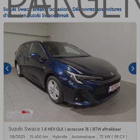
Suzuki Swace Break d'occasion - Découvrez nos voitures
d'occasion Suzuki Swace Break
Suzuki Swace
1.8 HEV GLX | ecoscore 76 | BTW aftrekbaar
08/2025
15.450 km
Hybride
Automatique
72 kW ( 98 CV )