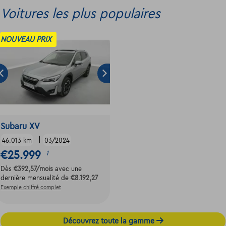
Voitures les plus populaires
NOUVEAU PRIX
Subaru XV
|
46.013 km
03/2024
€25.999
1
Dès
€392,57
/mois
avec une
dernière mensualité de
€8.192,27
Exemple chiffré complet
Découvrez toute la gamme