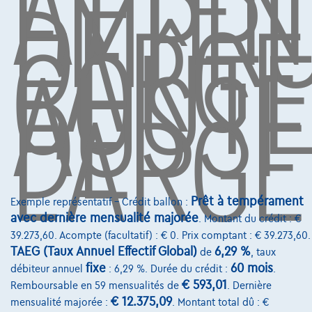
ATTEN
EMPR
DE
L'ARG
COÛT
Assurance auto
AUSSI
DE
Leasing
L'ARGE
Sur Nous
Devenez client
Qui nous sommes
Charte de qualité
Prêt à tempérament
Exemple représentatif – Crédit ballon :
Nos dealers
avec dernière mensualité majorée
. Montant du crédit : €
Nos partenaires
39.273,60. Acompte (facultatif) : € 0. Prix comptant : € 39.273,60.
TAEG (Taux Annuel Effectif Global)
6,29 %
de
, taux
Notre équipe
fixe
60 mois
débiteur annuel
: 6,29 %. Durée du crédit :
.
€ 593,01
Remboursable en 59 mensualités de
. Dernière
Contact
€ 12.375,09
mensualité majorée :
. Montant total dû : €