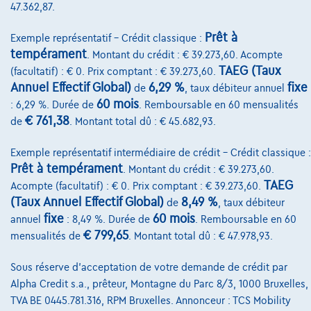
47.362,87.
Prêt à
@2024 TCS Mobility SA/NV Copyright
Exemple représentatif – Crédit classique :
tempérament
. Montant du crédit : € 39.273,60. Acompte
Conditions Générales
TAEG (Taux
(facultatif) : € 0. Prix comptant : € 39.273,60.
Annuel Effectif Global)
6,29 %
fixe
de
, taux débiteur annuel
Conditions d'assistance
60 mois
: 6,29 %. Durée de
. Remboursable en 60 mensualités
Protection Des Données
€ 761,38
de
. Montant total dû : € 45.682,93.
Politique Des Cookies
Exemple représentatif intermédiaire de crédit – Crédit classique :
Prêt à tempérament
. Montant du crédit : € 39.273,60.
Charte de qualité
TAEG
Acompte (facultatif) : € 0. Prix comptant : € 39.273,60.
Site Map
(Taux Annuel Effectif Global)
8,49 %
de
, taux débiteur
fixe
60 mois
annuel
: 8,49 %. Durée de
. Remboursable en 60
Login
€ 799,65
mensualités de
. Montant total dû : € 47.978,93.
Sous réserve d'acceptation de votre demande de crédit par
Alpha Credit s.a., prêteur, Montagne du Parc 8/3, 1000 Bruxelles,
TVA BE 0445.781.316, RPM Bruxelles. Annonceur : TCS Mobility