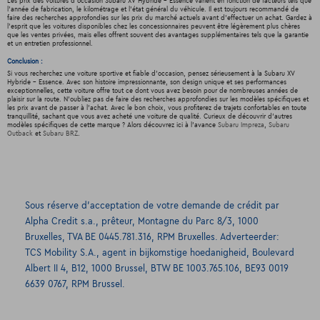
Les prix des voitures d'occasion Subaru XV Hybride - Essence varient en fonction de facteurs tels que
l'année de fabrication, le kilométrage et l'état général du véhicule. Il est toujours recommandé de
faire des recherches approfondies sur les prix du marché actuels avant d'effectuer un achat. Gardez à
l'esprit que les voitures disponibles chez les concessionnaires peuvent être légèrement plus chères
que les ventes privées, mais elles offrent souvent des avantages supplémentaires tels que la garantie
et un entretien professionnel.
Conclusion :
Si vous recherchez une voiture sportive et fiable d'occasion, pensez sérieusement à la Subaru XV
Hybride - Essence. Avec son histoire impressionnante, son design unique et ses performances
exceptionnelles, cette voiture offre tout ce dont vous avez besoin pour de nombreuses années de
plaisir sur la route. N'oubliez pas de faire des recherches approfondies sur les modèles spécifiques et
les prix avant de passer à l'achat. Avec le bon choix, vous profiterez de trajets confortables en toute
tranquillité, sachant que vous avez acheté une voiture de qualité. Curieux de découvrir d'autres
modèles spécifiques de cette marque ? Alors découvrez ici à l'avance
Subaru Impreza
,
Subaru
Outback
et
Subaru BRZ
.
Sous réserve d’acceptation de votre demande de crédit par
Alpha Credit s.a., prêteur, Montagne du Parc 8/3, 1000
Bruxelles, TVA BE 0445.781.316, RPM Bruxelles. Adverteerder:
TCS Mobility S.A., agent in bijkomstige hoedanigheid, Boulevard
Albert II 4, B12, 1000 Brussel, BTW BE 1003.765.106, BE93 0019
6639 0767, RPM Brussel.