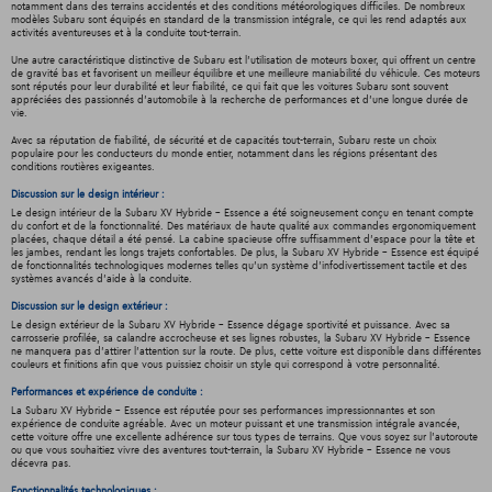
notamment dans des terrains accidentés et des conditions météorologiques difficiles. De nombreux
modèles Subaru sont équipés en standard de la transmission intégrale, ce qui les rend adaptés aux
activités aventureuses et à la conduite tout-terrain.
Une autre caractéristique distinctive de Subaru est l'utilisation de moteurs boxer, qui offrent un centre
de gravité bas et favorisent un meilleur équilibre et une meilleure maniabilité du véhicule. Ces moteurs
sont réputés pour leur durabilité et leur fiabilité, ce qui fait que les voitures Subaru sont souvent
appréciées des passionnés d'automobile à la recherche de performances et d'une longue durée de
vie.
Avec sa réputation de fiabilité, de sécurité et de capacités tout-terrain, Subaru reste un choix
populaire pour les conducteurs du monde entier, notamment dans les régions présentant des
conditions routières exigeantes.
Discussion sur le design intérieur :
Le design intérieur de la Subaru XV Hybride - Essence a été soigneusement conçu en tenant compte
du confort et de la fonctionnalité. Des matériaux de haute qualité aux commandes ergonomiquement
placées, chaque détail a été pensé. La cabine spacieuse offre suffisamment d'espace pour la tête et
les jambes, rendant les longs trajets confortables. De plus, la Subaru XV Hybride - Essence est équipé
de fonctionnalités technologiques modernes telles qu'un système d'infodivertissement tactile et des
systèmes avancés d'aide à la conduite.
Discussion sur le design extérieur :
Le design extérieur de la Subaru XV Hybride - Essence dégage sportivité et puissance. Avec sa
carrosserie profilée, sa calandre accrocheuse et ses lignes robustes, la Subaru XV Hybride - Essence
ne manquera pas d'attirer l'attention sur la route. De plus, cette voiture est disponible dans différentes
couleurs et finitions afin que vous puissiez choisir un style qui correspond à votre personnalité.
Performances et expérience de conduite :
La Subaru XV Hybride - Essence est réputée pour ses performances impressionnantes et son
expérience de conduite agréable. Avec un moteur puissant et une transmission intégrale avancée,
cette voiture offre une excellente adhérence sur tous types de terrains. Que vous soyez sur l'autoroute
ou que vous souhaitiez vivre des aventures tout-terrain, la Subaru XV Hybride - Essence ne vous
décevra pas.
Fonctionnalités technologiques :