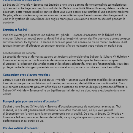
La Subaru XV Hybride - Essence est équipée d'une large gamme de fonctionnalités technologiques
qui rendent votre trajet encore plus confortable. De la connectivité Bluetooth au régulateur de vitesse
adaptatif, cette voiture possède tout ce dont vous avez besoin pour profiter d'une conduite moderne.
De plus, elle est dotée de systèmes avancés de sécurité tels que l'avertissement de changement de
voie et le système de surveillance des angles morts pour vous aider à rester en sécurité pendant la
conduite.
Entretien et fiabilité :
L'un des avantages d'acheter une Subaru XV Hybride - Essence d'occasion est la fiabilité de la
marque. Subaru est réputé pour sa durabilité et sa longévité, ce qui signifie que vous pouvez compter
sur votre Subaru XV Hybride - Essence d'occasion pour des années de plaisir routier. Toutefois, il est
toujours important d'effectuer un entretien régulier afin de maintenir votre voiture en parfait état.
Fonctionnalités de sécurité :
La sécurité de vous et de vos passagers est toujours primordiale chez Subaru. la Subaru XV Hybride -
Essence est équipé de fonctionnalités de sécurité avancées telles que les freins automatiques
d'urgence, la détection des angles morts et les phares adaptatifs. Avec ces fonctionnalités, vous êtes
protégé contre les dangers potentiels sur la route et vous pouvez conduire en toute tranquillité.
Comparaison avec d'autres modèles :
Lorsqu'il s'agit de comparer la Subaru XV Hybride - Essence avec d'autres modèles de sa catégorie,
il se démarque par sa combinaison unique de performances, de fiabilité et de fonctionnalité. Alors
que certains concurrents peuvent offrir plus de puissance ou avoir un design légèrement différent, la
Subaru XV Hybride - Essence offre un équilibre parfait de tout ce dont vous avez besoin dans une
voiture.
Pourquoi opter pour une voiture d'occasion ?
L'achat d'une Subaru XV Hybride - Essence d'occasion présente de nombreux avantages. Tout
d'abord, le prix est généralement inférieur à celui d'un modèle neuf, ce qui vous permet
d'économiser de l'argent sans faire de compromis sur la qualité. De plus, la Subaru XV Hybride -
Essence a fait ses preuves en termes de fiabilité, ce qui signifie que vous pouvez compter sur ses
performances et sa durée de vie.
Prix des voitures d'occasion :