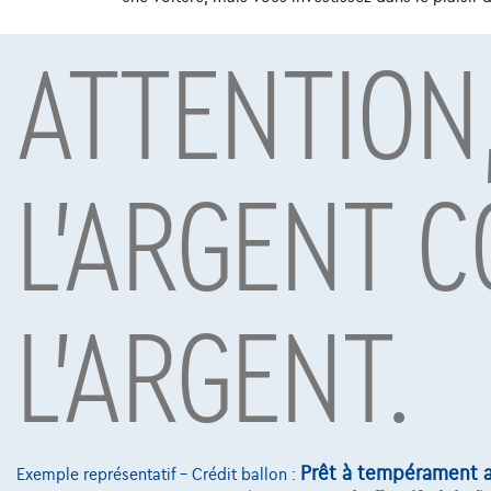
ATTENTION
Sous réserve d’acceptation de votre demande de crédit 
Mobility S.A., agent in bijkomstige hoedanigheid, Boule
L'ARGENT C
Voitures les plus populaires
L'ARGENT.
Prêt à tempérament a
Exemple représentatif – Crédit ballon :