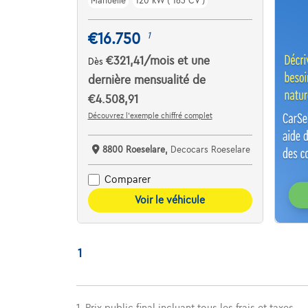
Manuelle
120 kW ( 163 CV )
€16.750
1
€321,41
/mois
et une
Dès
dernière mensualité de
€4.508,91
Découvrez l’exemple chiffré complet
8800 Roeselare,
Decocars Roeselare
Comparer
Voir le véhicule
1
1. Prix public final incluant tous les frais et taxes.