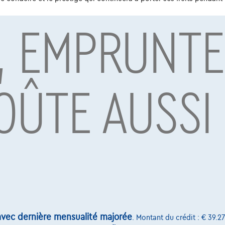
, EMPRUNTE
par Alpha Credit s.a., prêteur, Montagne du Parc 8/3, 1000 Bruxelles, TVA 
vard Albert II 4, B12, 1000 Brussel, BTW BE 1003.765.106, BE93 0019 6639 076
OÛTE AUSSI
vec dernière mensualité majorée
. Montant du crédit : € 39.27