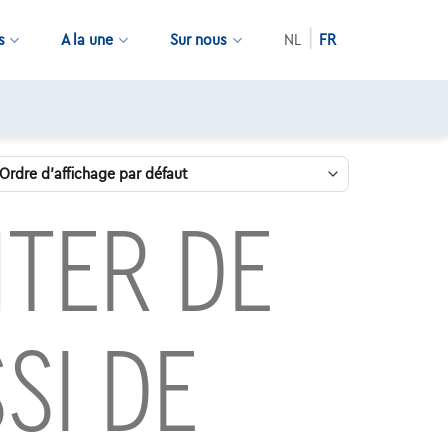
s
A la une
Sur nous
NL
FR
TER DE
SI DE