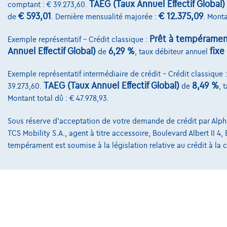
SsangYong XLV
SsangYo
TAEG (Taux Annuel Effectif Global)
comptant : € 39.273,60.
|
€ 593,01
€ 12.375,09
de
. Dernière mensualité majorée :
. Monta
45.815 km
11/2023
40.689 k
€16.250
€16.7
1
Prêt à tempéramen
Exemple représentatif – Crédit classique :
Dès
€245,37
/mois
avec une dernière
Dès
€321,
Annuel Effectif Global)
6,29 %
fixe
de
, taux débiteur annuel
mensualité de
€5.120,37
mensualit
Exemple chiffré complet
Exemple chi
Exemple représentatif intermédiaire de crédit – Crédit classique 
TAEG (Taux Annuel Effectif Global)
8,49 %
39.273,60.
de
, 
Montant total dû : € 47.978,93.
Contact
Sous réserve d'acceptation de votre demande de crédit par Alpha 
TCS Mobility S.A., agent à titre accessoire, Boulevard Albert II 4
info@touringcar
tempérament est soumise à la législation relative au crédit à l
Avenue Roi Alber
1000 Bruxelles