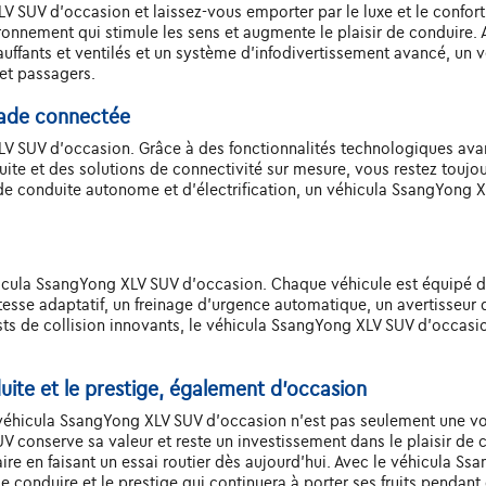
V SUV d'occasion et laissez-vous emporter par le luxe et le confort.
ironnement qui stimule les sens et augmente le plaisir de conduire. 
ffants et ventilés et un système d'infodivertissement avancé, un 
et passagers.
lade connectée
LV SUV d'occasion. Grâce à des fonctionnalités technologiques ava
duite et des solutions de connectivité sur mesure, vous restez toujo
 conduite autonome et d'électrification, un véhicula SsangYong XL
hicula SsangYong XLV SUV d'occasion. Chaque véhicule est équipé
esse adaptatif, un freinage d'urgence automatique, un avertisseur 
ts de collision innovants, le véhicula SsangYong XLV SUV d'occasion 
duite et le prestige, également d'occasion
le véhicula SsangYong XLV SUV d'occasion n'est pas seulement une voi
V conserve sa valeur et reste un investissement dans le plaisir de
naire en faisant un essai routier dès aujourd'hui. Avec le véhicula 
de conduire et le prestige qui continuera à porter ses fruits pendant