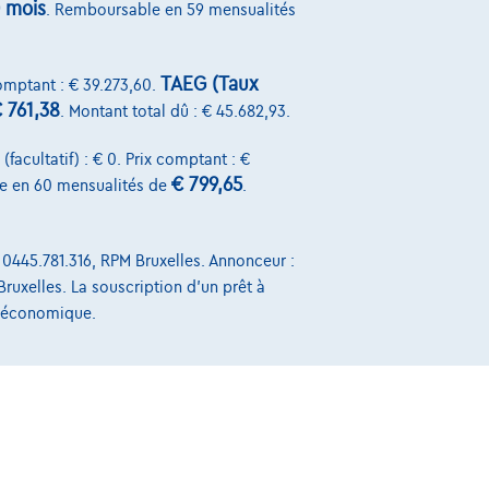
 mois
. Remboursable en 59 mensualités
TAEG (Taux
comptant : € 39.273,60.
 761,38
. Montant total dû : € 45.682,93.
facultatif) : € 0. Prix comptant : €
€ 799,65
e en 60 mensualités de
.
Sur Nous
 0445.781.316, RPM Bruxelles. Annonceur :
Bruxelles. La souscription d'un prêt à
Devenez client
t économique.
Qui nous sommes
Charte de qualité
Nos dealers
Nos partenaires