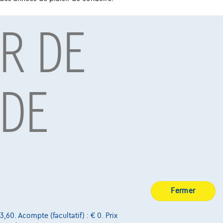
R DE
BE 0445.781.316, RPM Bruxelles. Adverteerder: TCS
7, RPM Brussel.
 DE
Découvrez toute la gamme SsangYong XLV
Fermer
3,60. Acompte (facultatif) : € 0. Prix