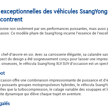
 exceptionnelles des véhicules SsangYong 
ncontrent
onne non seulement par ses performances puissantes, mais aussi par
sion. Ce modèle phare de SsangYong incarne l'essence de l'excell
hef-d'œuvre en soi. Avec sa carrosserie élégante, sa calandre saisis
pect du design a été soigneusement conçu pour laisser une impress
es sinueuses, le véhicula SsangYong XLV SUV d'occasion est un spect
pot
ccasion offre une combinaison impressionnante de puissance et d'
ux puissants groupes motopropulseurs hybrides, le véhicula Ssang
les que la turbocompression, le calage variable des soupapes et l
ite dynamique qui élève chaque trajet en aventure.
galés