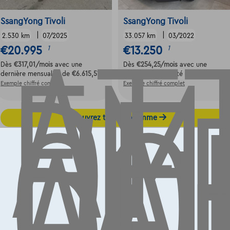
AT
EM
DE
SsangYong Tivoli
SsangYong Tivoli
|
|
L'
2.530 km
07/2025
33.057 km
03/2022
€20.995
€13.250
1
1
CO
Dès
€317,01
/mois
avec une
Dès
€254,25
/mois
avec une
AU
dernière mensualité de
€6.615,51
dernière mensualité de
€3.566,75
Exemple chiffré complet
Exemple chiffré complet
Découvrez toute la gamme
Contact
info@touringcarselect.be