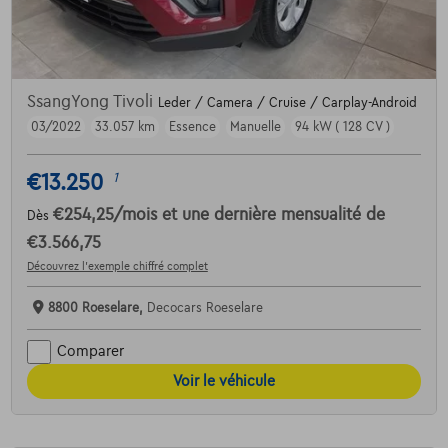
SsangYong Tivoli
Leder / Camera / Cruise / Carplay-Android
03/2022
33.057 km
Essence
Manuelle
94 kW ( 128 CV )
€13.250
1
€254,25
/mois
et une dernière mensualité de
Dès
€3.566,75
Découvrez l’exemple chiffré complet
8800 Roeselare,
Decocars Roeselare
Comparer
Voir le véhicule