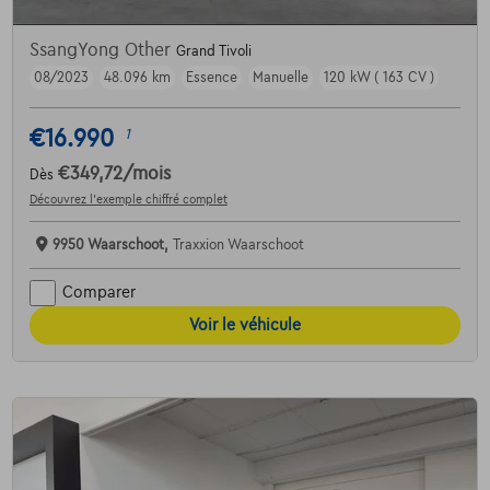
SsangYong Other
Grand Tivoli
08/2023
48.096 km
Essence
Manuelle
120 kW ( 163 CV )
€16.990
1
€349,72
/mois
Dès
Découvrez l’exemple chiffré complet
9950 Waarschoot,
Traxxion Waarschoot
Comparer
Voir le véhicule