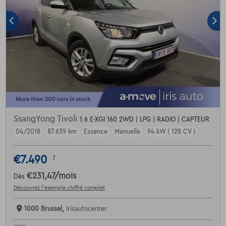
SsangYong Tivoli
1.6 E-XGI 160 2WD | LPG | RADIO | CAPTEUR
04/2018
87.639 km
Essence
Manuelle
94 kW ( 128 CV )
€7.490
1
€231,47
/mois
Dès
Découvrez l’exemple chiffré complet
1000 Brussel,
Irisautocenter