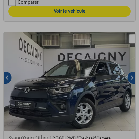
Comparer
Voir le véhicule
SsangYong Other
1.2 T-GDI 2WD *Trekhaak*Camera