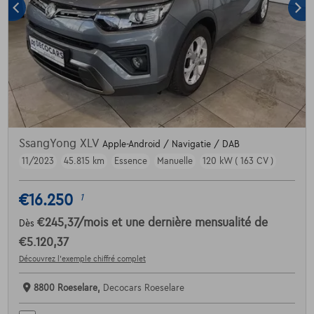
SsangYong XLV
Apple-Android / Navigatie / DAB
11/2023
45.815 km
Essence
Manuelle
120 kW ( 163 CV )
€16.250
1
€245,37
/mois
et une dernière mensualité de
Dès
€5.120,37
Découvrez l’exemple chiffré complet
8800 Roeselare,
Decocars Roeselare