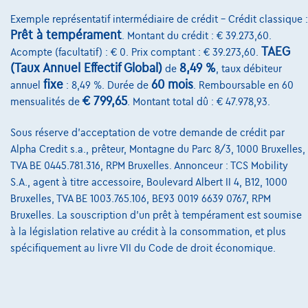
Qui nous sommes
Exemple représentatif intermédiaire de crédit – Crédit classique :
Charte de qualité
Prêt à tempérament
. Montant du crédit : € 39.273,60.
TAEG
Acompte (facultatif) : € 0. Prix comptant : € 39.273,60.
Nos dealers
(Taux Annuel Effectif Global)
8,49 %
de
, taux débiteur
fixe
60 mois
Nos partenaires
annuel
: 8,49 %. Durée de
. Remboursable en 60
€ 799,65
mensualités de
. Montant total dû : € 47.978,93.
Notre équipe
Sous réserve d'acceptation de votre demande de crédit par
Contact
Alpha Credit s.a., prêteur, Montagne du Parc 8/3, 1000 Bruxelles,
TVA BE 0445.781.316, RPM Bruxelles. Annonceur : TCS Mobility
S.A., agent à titre accessoire, Boulevard Albert II 4, B12, 1000
Bruxelles, TVA BE 1003.765.106, BE93 0019 6639 0767, RPM
@2024 TCS Mobility SA/NV Copyright
Bruxelles. La souscription d'un prêt à tempérament est soumise
Conditions Générales
à la législation relative au crédit à la consommation, et plus
spécifiquement au livre VII du Code de droit économique.
Conditions d'assistance
Protection Des Données
Politique Des Cookies