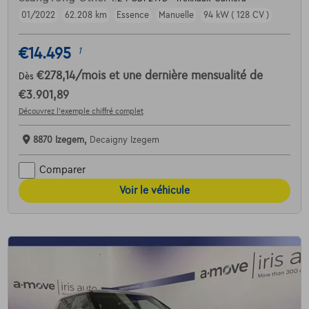
01/2022
62.208 km
Essence
Manuelle
94 kW ( 128 CV )
€14.495
1
€278,14
/mois
et une dernière mensualité de
Dès
€3.901,89
Découvrez l’exemple chiffré complet
8870 Izegem,
Decaigny Izegem
Comparer
Voir le véhicule