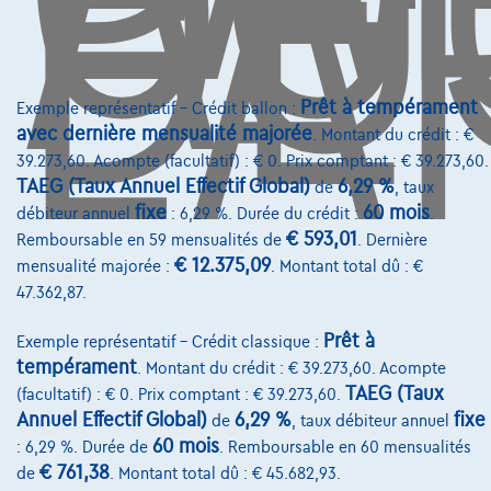
DE
L'
Avenue Roi Albert II 4, B12
1000 Bruxelles
Prêt à tempérament
Exemple représentatif – Crédit ballon :
avec dernière mensualité majorée
. Montant du crédit : €
39.273,60. Acompte (facultatif) : € 0. Prix comptant : € 39.273,60.
Services & Solutions
TAEG (Taux Annuel Effectif Global)
6,29 %
de
, taux
fixe
60 mois
débiteur annuel
: 6,29 %. Durée du crédit :
.
Assistance dépannage
€ 593,01
Remboursable en 59 mensualités de
. Dernière
Financement
€ 12.375,09
mensualité majorée :
. Montant total dû : €
47.362,87.
Assurance auto
Prêt à
Exemple représentatif – Crédit classique :
Leasing
tempérament
. Montant du crédit : € 39.273,60. Acompte
TAEG (Taux
(facultatif) : € 0. Prix comptant : € 39.273,60.
Sur Nous
Annuel Effectif Global)
6,29 %
fixe
de
, taux débiteur annuel
60 mois
: 6,29 %. Durée de
. Remboursable en 60 mensualités
Devenez client
€ 761,38
de
. Montant total dû : € 45.682,93.