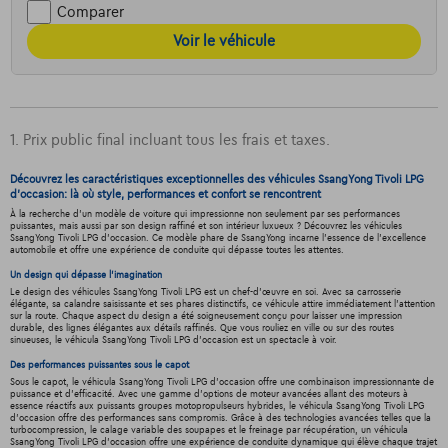
Comparer
Voir le véhicule
1. Prix public final incluant tous les frais et taxes.
Découvrez les caractéristiques exceptionnelles des véhicules SsangYong Tivoli LPG
d'occasion: là où style, performances et confort se rencontrent
À la recherche d'un modèle de voiture qui impressionne non seulement par ses performances
puissantes, mais aussi par son design raffiné et son intérieur luxueux ? Découvrez les véhicules
SsangYong Tivoli LPG d'occasion. Ce modèle phare de SsangYong incarne l'essence de l'excellence
automobile et offre une expérience de conduite qui dépasse toutes les attentes.
Un design qui dépasse l'imagination
Le design des véhicules SsangYong Tivoli LPG est un chef-d'œuvre en soi. Avec sa carrosserie
élégante, sa calandre saisissante et ses phares distinctifs, ce véhicule attire immédiatement l'attention
sur la route. Chaque aspect du design a été soigneusement conçu pour laisser une impression
durable, des lignes élégantes aux détails raffinés. Que vous rouliez en ville ou sur des routes
sinueuses, le véhicula SsangYong Tivoli LPG d'occasion est un spectacle à voir.
Des performances puissantes sous le capot
Sous le capot, le véhicula SsangYong Tivoli LPG d'occasion offre une combinaison impressionnante de
puissance et d'efficacité. Avec une gamme d'options de moteur avancées allant des moteurs à
essence réactifs aux puissants groupes motopropulseurs hybrides, le véhicula SsangYong Tivoli LPG
d'occasion offre des performances sans compromis. Grâce à des technologies avancées telles que la
turbocompression, le calage variable des soupapes et le freinage par récupération, un véhicula
SsangYong Tivoli LPG d'occasion offre une expérience de conduite dynamique qui élève chaque trajet