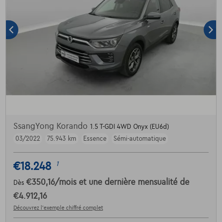
SsangYong Korando
1.5 T-GDI 4WD Onyx (EU6d)
03/2022
75.943 km
Essence
Sémi-automatique
€18.248
1
€350,16
/mois
et une dernière mensualité de
Dès
€4.912,16
Découvrez l’exemple chiffré complet