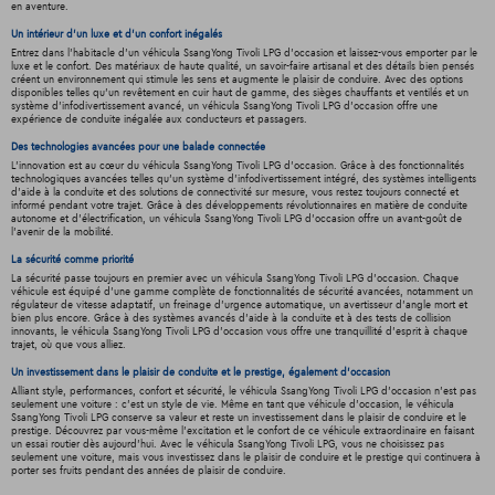
en aventure.
Un intérieur d’un luxe et d’un confort inégalés
Entrez dans l'habitacle d'un véhicula SsangYong Tivoli LPG d'occasion et laissez-vous emporter par le
luxe et le confort. Des matériaux de haute qualité, un savoir-faire artisanal et des détails bien pensés
créent un environnement qui stimule les sens et augmente le plaisir de conduire. Avec des options
disponibles telles qu'un revêtement en cuir haut de gamme, des sièges chauffants et ventilés et un
système d'infodivertissement avancé, un véhicula SsangYong Tivoli LPG d'occasion offre une
expérience de conduite inégalée aux conducteurs et passagers.
Des technologies avancées pour une balade connectée
L'innovation est au cœur du véhicula SsangYong Tivoli LPG d'occasion. Grâce à des fonctionnalités
technologiques avancées telles qu'un système d'infodivertissement intégré, des systèmes intelligents
d'aide à la conduite et des solutions de connectivité sur mesure, vous restez toujours connecté et
informé pendant votre trajet. Grâce à des développements révolutionnaires en matière de conduite
autonome et d'électrification, un véhicula SsangYong Tivoli LPG d'occasion offre un avant-goût de
l'avenir de la mobilité.
La sécurité comme priorité
La sécurité passe toujours en premier avec un véhicula SsangYong Tivoli LPG d'occasion. Chaque
véhicule est équipé d'une gamme complète de fonctionnalités de sécurité avancées, notamment un
régulateur de vitesse adaptatif, un freinage d'urgence automatique, un avertisseur d'angle mort et
bien plus encore. Grâce à des systèmes avancés d'aide à la conduite et à des tests de collision
innovants, le véhicula SsangYong Tivoli LPG d'occasion vous offre une tranquillité d'esprit à chaque
trajet, où que vous alliez.
Un investissement dans le plaisir de conduite et le prestige, également d'occasion
Alliant style, performances, confort et sécurité, le véhicula SsangYong Tivoli LPG d'occasion n'est pas
seulement une voiture : c'est un style de vie. Même en tant que véhicule d'occasion, le véhicula
SsangYong Tivoli LPG conserve sa valeur et reste un investissement dans le plaisir de conduire et le
prestige. Découvrez par vous-même l'excitation et le confort de ce véhicule extraordinaire en faisant
un essai routier dès aujourd'hui. Avec le véhicula SsangYong Tivoli LPG, vous ne choisissez pas
seulement une voiture, mais vous investissez dans le plaisir de conduire et le prestige qui continuera à
porter ses fruits pendant des années de plaisir de conduire.