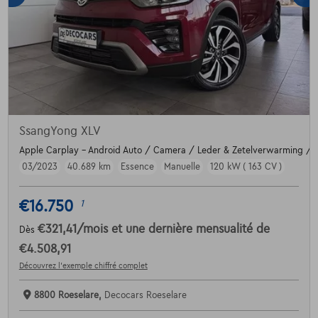
SsangYong XLV
Apple Carplay - Android Auto / Camera / Leder & Zetelverwarming / T
03/2023
40.689 km
Essence
Manuelle
120 kW ( 163 CV )
€16.750
1
€321,41
/mois
et une dernière mensualité de
Dès
€4.508,91
Découvrez l’exemple chiffré complet
8800 Roeselare,
Decocars Roeselare