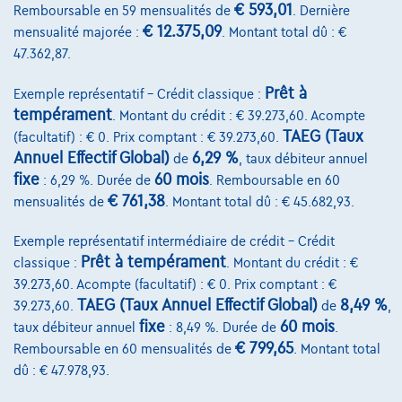
€ 593,01
Remboursable en 59 mensualités de
. Dernière
1000 Bruxelles
€ 12.375,09
mensualité majorée :
. Montant total dû : €
47.362,87.
Prêt à
Exemple représentatif – Crédit classique :
Services & Solutions
tempérament
. Montant du crédit : € 39.273,60. Acompte
TAEG (Taux
(facultatif) : € 0. Prix comptant : € 39.273,60.
Assistance dépannage
Annuel Effectif Global)
6,29 %
de
, taux débiteur annuel
fixe
60 mois
: 6,29 %. Durée de
. Remboursable en 60
Financement
€ 761,38
mensualités de
. Montant total dû : € 45.682,93.
Assurance auto
Exemple représentatif intermédiaire de crédit – Crédit
Leasing
Prêt à tempérament
classique :
. Montant du crédit : €
39.273,60. Acompte (facultatif) : € 0. Prix comptant : €
TAEG (Taux Annuel Effectif Global)
8,49 %
39.273,60.
de
,
Sur Nous
fixe
60 mois
taux débiteur annuel
: 8,49 %. Durée de
.
Devenez client
€ 799,65
Remboursable en 60 mensualités de
. Montant total
dû : € 47.978,93.
Qui nous sommes