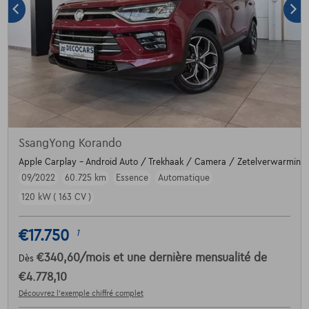
SsangYong Korando
Apple Carplay - Android Auto / Trekhaak / Camera / Zetelverwarming
09/2022
60.725 km
Essence
Automatique
120 kW ( 163 CV )
€17.750
1
€340,60
/mois
et une dernière mensualité de
Dès
€4.778,10
Découvrez l’exemple chiffré complet