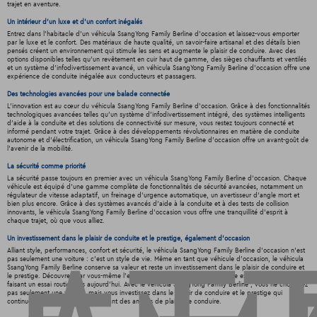
trajet en aventure.
Un intérieur d’un luxe et d’un confort inégalés
Entrez dans l'habitacle d'un véhicula SsangYong Family Berline d'occasion et laissez-vous emporter
par le luxe et le confort. Des matériaux de haute qualité, un savoir-faire artisanal et des détails bien
pensés créent un environnement qui stimule les sens et augmente le plaisir de conduire. Avec des
options disponibles telles qu'un revêtement en cuir haut de gamme, des sièges chauffants et ventilés
et un système d'infodivertissement avancé, un véhicula SsangYong Family Berline d'occasion offre une
expérience de conduite inégalée aux conducteurs et passagers.
Des technologies avancées pour une balade connectée
L'innovation est au cœur du véhicula SsangYong Family Berline d'occasion. Grâce à des fonctionnalités
technologiques avancées telles qu'un système d'infodivertissement intégré, des systèmes intelligents
d'aide à la conduite et des solutions de connectivité sur mesure, vous restez toujours connecté et
informé pendant votre trajet. Grâce à des développements révolutionnaires en matière de conduite
autonome et d'électrification, un véhicula SsangYong Family Berline d'occasion offre un avant-goût de
l'avenir de la mobilité.
La sécurité comme priorité
La sécurité passe toujours en premier avec un véhicula SsangYong Family Berline d'occasion. Chaque
véhicule est équipé d'une gamme complète de fonctionnalités de sécurité avancées, notamment un
régulateur de vitesse adaptatif, un freinage d'urgence automatique, un avertisseur d'angle mort et
bien plus encore. Grâce à des systèmes avancés d'aide à la conduite et à des tests de collision
innovants, le véhicula SsangYong Family Berline d'occasion vous offre une tranquillité d'esprit à
chaque trajet, où que vous alliez.
Un investissement dans le plaisir de conduite et le prestige, également d'occasion
Alliant style, performances, confort et sécurité, le véhicula SsangYong Family Berline d'occasion n'est
pas seulement une voiture : c'est un style de vie. Même en tant que véhicule d'occasion, le véhicula
SsangYong Family Berline conserve sa valeur et reste un investissement dans le plaisir de conduire et
le prestige. Découvrez par vous-même l'excitation et le confort de ce véhicule extraordinaire en
faisant un essai routier dès aujourd'hui. Avec le véhicula SsangYong Family Berline , vous ne choisissez
pas seulement une voiture, mais vous investissez dans le plaisir de conduire et le prestige qui
continuera à porter ses fruits pendant des années de plaisir de conduire.