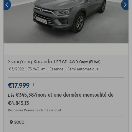
SsangYong Korando
1.5 T-GDI 4WD Onyx (EU6d)
03/2022
75.943 km
Essence
Sémi-automatique
€17.999
1
€345,38
/mois
et une dernière mensualité de
Dès
€4.845,13
Découvrez l’exemple chiffré complet
SOCO