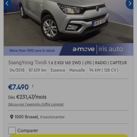
SsangYong Tivoli
1.6 E-XGI 160 2WD | LPG | RADIO | CAPTEUR
04/2018
87.639 km
Essence
Manuelle
94 kW ( 128 CV )
€7.490
1
€231,47
/mois
Dès
Découvrez l’exemple chiffré complet
1000 Brussel,
Irisautocenter
Comparer