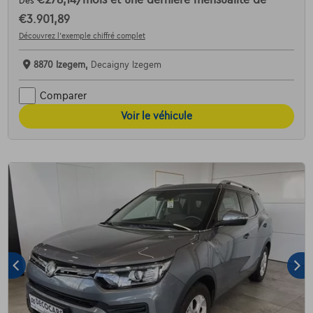
€278,14
/mois
et une dernière mensualité de
Dès
€3.901,89
Découvrez l’exemple chiffré complet
8870 Izegem,
Decaigny Izegem
Comparer
Voir le véhicule