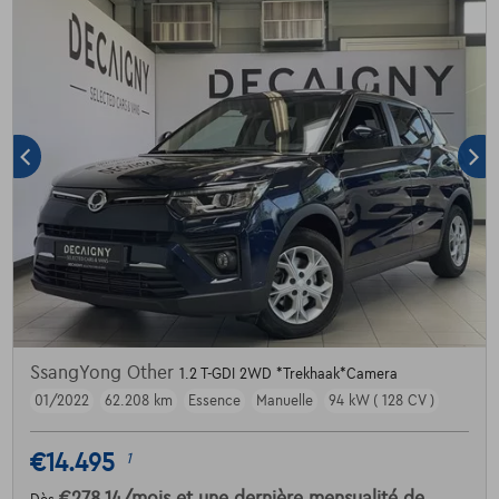
SsangYong Other
1.2 T-GDI 2WD *Trekhaak*Camera
01/2022
62.208 km
Essence
Manuelle
94 kW ( 128 CV )
€14.495
1