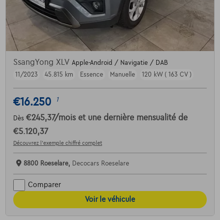
SsangYong XLV
Apple-Android / Navigatie / DAB
11/2023
45.815 km
Essence
Manuelle
120 kW ( 163 CV )
€16.250
1
€245,37
/mois
et une dernière mensualité de
Dès
€5.120,37
Découvrez l’exemple chiffré complet
8800 Roeselare,
Decocars Roeselare
Comparer
Voir le véhicule