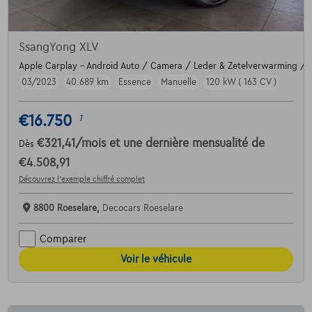
SsangYong XLV
Apple Carplay - Android Auto / Camera / Leder & Zetelverwarming / T
03/2023
40.689 km
Essence
Manuelle
120 kW ( 163 CV )
€16.750
1
€321,41
/mois
et une dernière mensualité de
Dès
€4.508,91
Découvrez l’exemple chiffré complet
8800 Roeselare,
Decocars Roeselare
Comparer
Voir le véhicule