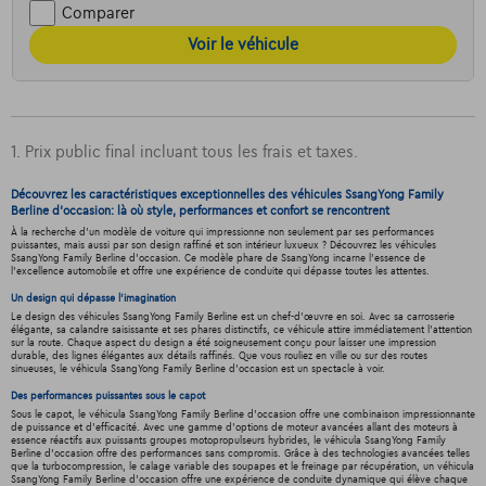
Comparer
Voir le véhicule
1. Prix public final incluant tous les frais et taxes.
Découvrez les caractéristiques exceptionnelles des véhicules SsangYong Family
Berline d'occasion: là où style, performances et confort se rencontrent
À la recherche d'un modèle de voiture qui impressionne non seulement par ses performances
puissantes, mais aussi par son design raffiné et son intérieur luxueux ? Découvrez les véhicules
SsangYong Family Berline d'occasion. Ce modèle phare de SsangYong incarne l'essence de
l'excellence automobile et offre une expérience de conduite qui dépasse toutes les attentes.
Un design qui dépasse l'imagination
Le design des véhicules SsangYong Family Berline est un chef-d'œuvre en soi. Avec sa carrosserie
élégante, sa calandre saisissante et ses phares distinctifs, ce véhicule attire immédiatement l'attention
sur la route. Chaque aspect du design a été soigneusement conçu pour laisser une impression
durable, des lignes élégantes aux détails raffinés. Que vous rouliez en ville ou sur des routes
sinueuses, le véhicula SsangYong Family Berline d'occasion est un spectacle à voir.
Des performances puissantes sous le capot
Sous le capot, le véhicula SsangYong Family Berline d'occasion offre une combinaison impressionnante
de puissance et d'efficacité. Avec une gamme d'options de moteur avancées allant des moteurs à
essence réactifs aux puissants groupes motopropulseurs hybrides, le véhicula SsangYong Family
Berline d'occasion offre des performances sans compromis. Grâce à des technologies avancées telles
que la turbocompression, le calage variable des soupapes et le freinage par récupération, un véhicula
SsangYong Family Berline d'occasion offre une expérience de conduite dynamique qui élève chaque