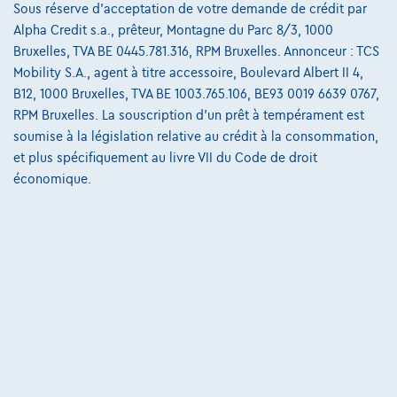
Sous réserve d'acceptation de votre demande de crédit par
Charte de qualité
Alpha Credit s.a., prêteur, Montagne du Parc 8/3, 1000
Nos dealers
Bruxelles, TVA BE 0445.781.316, RPM Bruxelles. Annonceur : TCS
Mobility S.A., agent à titre accessoire, Boulevard Albert II 4,
Nos partenaires
B12, 1000 Bruxelles, TVA BE 1003.765.106, BE93 0019 6639 0767,
Notre équipe
RPM Bruxelles. La souscription d'un prêt à tempérament est
soumise à la législation relative au crédit à la consommation,
Contact
et plus spécifiquement au livre VII du Code de droit
économique.
@2024 TCS Mobility SA/NV Copyright
Conditions Générales
Conditions d'assistance
Protection Des Données
Politique Des Cookies