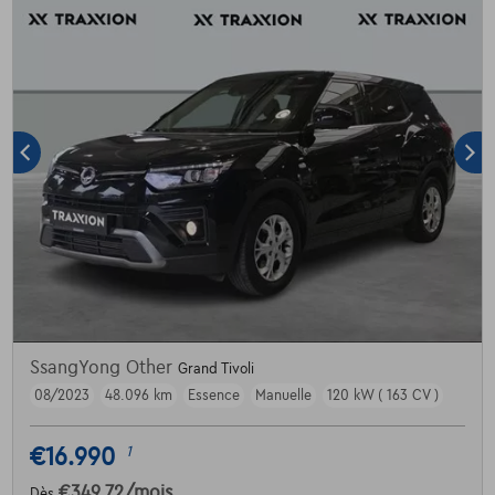
SsangYong Other
Grand Tivoli
08/2023
48.096 km
Essence
Manuelle
120 kW ( 163 CV )
€16.990
1
€349,72
/mois
Dès