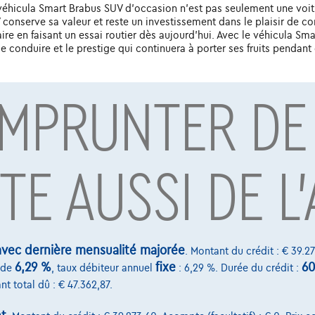
e véhicula Smart Brabus SUV d'occasion n'est pas seulement une voit
 conserve sa valeur et reste un investissement dans le plaisir de 
naire en faisant un essai routier dès aujourd'hui. Avec le véhicula 
de conduire et le prestige qui continuera à porter ses fruits pendant
EMPRUNTER DE
par Alpha Credit s.a., prêteur, Montagne du Parc 8/3, 1000 Bruxelles, TVA 
vard Albert II 4, B12, 1000 Brussel, BTW BE 1003.765.106, BE93 0019 6639 076
TE AUSSI DE L
Services & Solutions
select.be
Assistance dépannage
vec dernière mensualité majorée
t II 4, B12
. Montant du crédit : € 39.27
Financement
6,29 %
fixe
60
de
, taux débiteur annuel
: 6,29 %. Durée du crédit :
Assurance auto
nt total dû : € 47.362,87.
Leasing