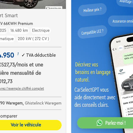
rt Smart
EV 66KWH Premium
025
16.480 km
Electrique
matique
200 kW ( 272 CV )
4.950
1
✓
TVA déductible
€527,73
/mois
et une
ière mensualité de
012,73
rez l’exemple chiffré complet
790 Waregem,
Ghistelinck Waregem
omparer
Voir le véhicule