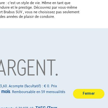
ure : c'est un style de vie. Même en tant que
conduire et le prestige. Découvrez par vous-même
Smart Brabus SUV , vous ne choisissez pas seulement
 des années de plaisir de conduire.
BE 0445.781.316, RPM Bruxelles. Adverteerder: TCS
7, RPM Brussel.
'ARGENT.
Sur Nous
Devenez client
3,60. Acompte (facultatif) : € 0. Prix
Qui nous sommes
 mois
. Remboursable en 59 mensualités
Fermer
Charte de qualité
Nos dealers