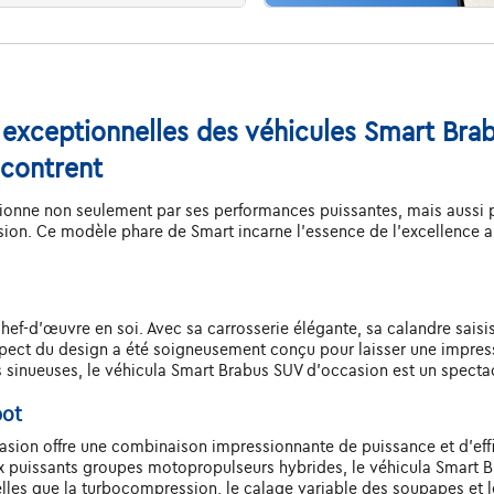
 exceptionnelles des véhicules Smart Brab
ncontrent
onne non seulement par ses performances puissantes, mais aussi par
ion. Ce modèle phare de Smart incarne l'essence de l'excellence a
f-d'œuvre en soi. Avec sa carrosserie élégante, sa calandre saisissa
pect du design a été soigneusement conçu pour laisser une impress
es sinueuses, le véhicula Smart Brabus SUV d'occasion est un spectac
pot
casion offre une combinaison impressionnante de puissance et d'ef
ux puissants groupes motopropulseurs hybrides, le véhicula Smart 
es que la turbocompression, le calage variable des soupapes et le