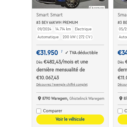
Smart Smart
Sma
#3 BEV 66KWH PREMIUM
#3 B
09/2024
14.714 km
Electrique
05/2
Automatique
200 kW ( 272 CV )
Auto
€31.950
€3
1
✓
TVA déductible
€482,43
/mois
et une
Dès
Dès
dernière mensualité de
dern
€10.067,43
€11.
Découvrez l’exemple chiffré complet
Découv
8790 Waregem,
Ghistelinck Waregem
8
Comparer
C
Voir le véhicule