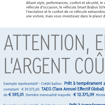
Alliant style, performances, confort et sécurité, l
véhicule d'occasion, le véhicula Smart Brabus SUV
l'excitation et le confort de ce véhicule extraordi
une voiture, mais vous investissez dans le plaisir 
ATTENTION, 
Sous réserve d’acceptation de votre demande de crédit 
Mobility S.A., agent in bijkomstige hoedanigheid, Boule
L'ARGENT COÛ
Contact
info@touringcar
Prêt à tempérament a
Avenue Roi Alber
Exemple représentatif – Crédit ballon :
TAEG (Taux Annuel Effectif Global)
comptant : € 39.273,60.
1000 Bruxelles
€ 593,01
€ 12.375,09
de
. Dernière mensualité majorée :
. Monta