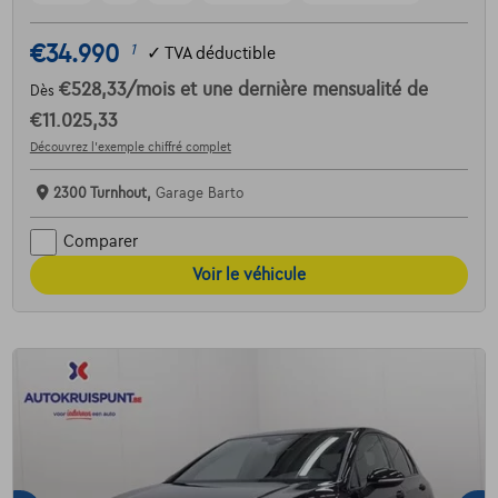
€34.990
1
✓
TVA déductible
€528,33
/mois
et une dernière mensualité de
Dès
€11.025,33
Découvrez l’exemple chiffré complet
2300 Turnhout,
Garage Barto
Comparer
Voir le véhicule