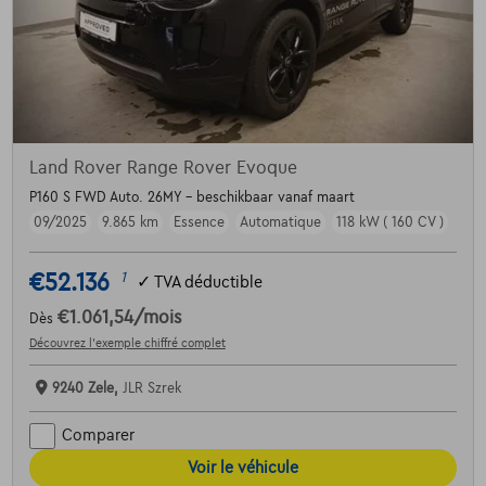
Land Rover Range Rover Evoque
P160 S FWD Auto. 26MY - beschikbaar vanaf maart
09/2025
9.865 km
Essence
Automatique
118 kW ( 160 CV )
€52.136
1
✓
TVA déductible
€1.061,54
/mois
Dès
Découvrez l’exemple chiffré complet
9240 Zele,
JLR Szrek
Comparer
Voir le véhicule