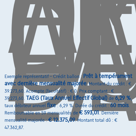
E
D
L'
C
AU
D
L'
Volkswagen Tiguan
1.4 eHYBRID LIFE / CARPLAY / GPS / CAMERA / LED
10/2023
38.401 km
Hybride
Automatique
110 kW ( 150 CV )
Prêt à tempérament
Exemple représentatif – Crédit ballon :
avec dernière mensualité majorée
. Montant du crédit : €
€29.990
1
✓
TVA déductible
39.273,60. Acompte (facultatif) : € 0. Prix comptant : €
€452,84
/mois
et une dernière mensualité de
Dès
TAEG (Taux Annuel Effectif Global)
6,29 %
39.273,60.
de
,
€9.449,84
fixe
60 mois
taux débiteur annuel
: 6,29 %. Durée du crédit :
.
€ 593,01
Découvrez l’exemple chiffré complet
Remboursable en 59 mensualités de
. Dernière
€ 12.375,09
mensualité majorée :
. Montant total dû : €
3670 Ellikom,
Ellicars
47.362,87.