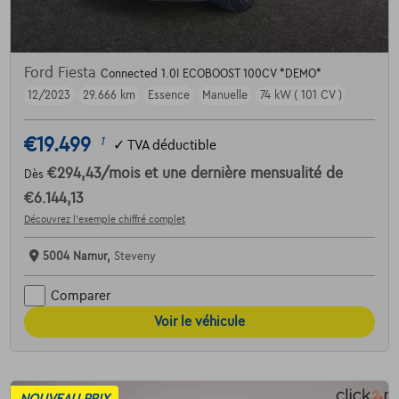
Ford Fiesta
Connected 1.0I ECOBOOST 100CV *DEMO*
12/2023
29.666 km
Essence
Manuelle
74 kW ( 101 CV )
€19.499
1
✓
TVA déductible
€294,43
/mois
et une dernière mensualité de
Dès
€6.144,13
Découvrez l’exemple chiffré complet
5004 Namur,
Steveny
Comparer
Voir le véhicule