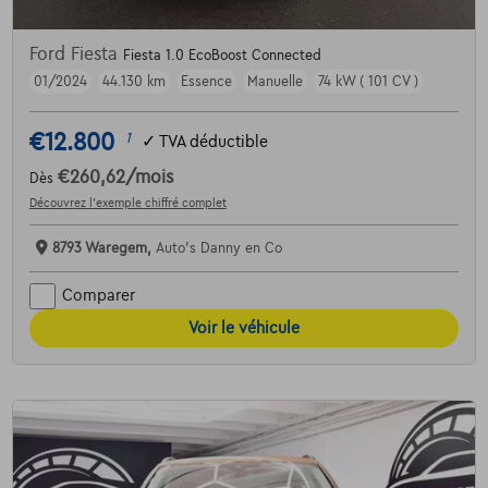
Ford Fiesta
Fiesta 1.0 EcoBoost Connected
01/2024
44.130 km
Essence
Manuelle
74 kW ( 101 CV )
€12.800
1
✓
TVA déductible
€260,62
/mois
Dès
Découvrez l’exemple chiffré complet
8793 Waregem,
Auto's Danny en Co
Comparer
Voir le véhicule