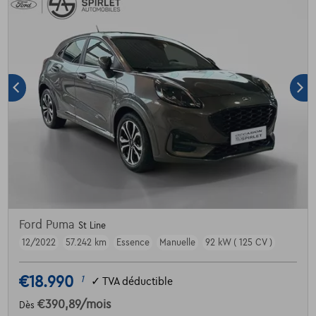
Ford Puma
St Line
12/2022
57.242 km
Essence
Manuelle
92 kW ( 125 CV )
€18.990
1
✓
TVA déductible
€390,89
/mois
Dès