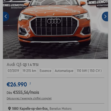
Audi Q3
Q3 1.4 TFSI
07/2019
19.215 km
Essence
Automatique
110 kW ( 150 CV )
€26.990
1
€555,56
/mois
Dès
Découvrez l’exemple chiffré complet
1880 Kapelle-op-den-Bos,
Benelux Motors