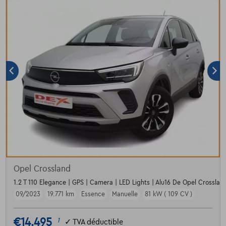
Opel Crossland
1.2 T 110 Elegance | GPS | Camera | LED Lights | Alu16 De Opel Crossland
09/2023
19.771 km
Essence
Manuelle
81 kW ( 109 CV )
€14.495
1
✓
TVA déductible