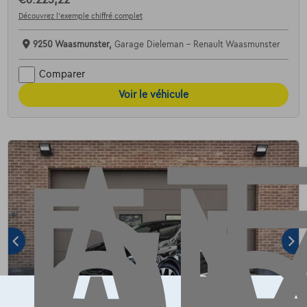
Découvrez l’exemple chiffré complet
AT
9250 Waasmunster,
Garage Dieleman - Renault Waasmunster
Comparer
Voir le véhicule