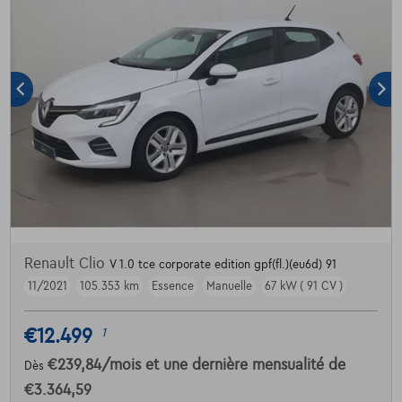
Renault Clio
V 1.0 tce corporate edition gpf(fl.)(eu6d) 91
11/2021
105.353 km
Essence
Manuelle
67 kW ( 91 CV )
€12.499
1
€239,84
/mois
et une dernière mensualité de
Dès
€3.364,59