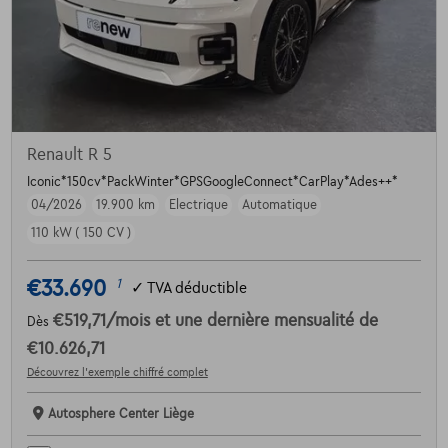
Renault R 5
Iconic*150cv*PackWinter*GPSGoogleConnect*CarPlay*Ades++*
04/2026
19.900 km
Electrique
Automatique
110 kW ( 150 CV )
€33.690
1
✓
TVA déductible
€519,71
/mois
et une dernière mensualité de
Dès
€10.626,71
Découvrez l’exemple chiffré complet
Autosphere Center Liège