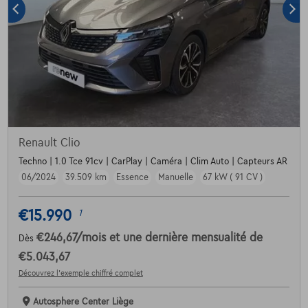
Renault Clio
Techno | 1.0 Tce 91cv | CarPlay | Caméra | Clim Auto | Capteurs AR
06/2024
39.509 km
Essence
Manuelle
67 kW ( 91 CV )
€15.990
1
€246,67
/mois
et une dernière mensualité de
Dès
€5.043,67
Découvrez l’exemple chiffré complet
Autosphere Center Liège