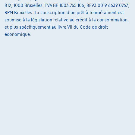
B12, 1000 Bruxelles, TVA BE 1003.765.106, BE93 0019 6639 0767,
RPM Bruxelles. La souscription d'un prêt à tempérament est
€18.490
1
✓
TVA déductible
soumise à la législation relative au crédit à la consommation,
€285,23
/mois
et une dernière mensualité de
Dès
et plus spécifiquement au livre VII du Code de droit
€5.832,23
économique.
Découvrez l’exemple chiffré complet
Groupe Autosphere East
Comparer
Voir le véhicule