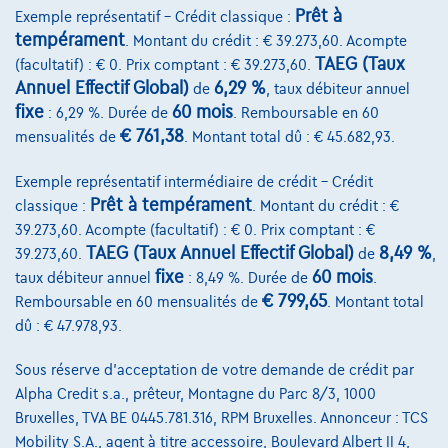
Prêt à
Exemple représentatif – Crédit classique :
tempérament
. Montant du crédit : € 39.273,60. Acompte
TAEG (Taux
(facultatif) : € 0. Prix comptant : € 39.273,60.
NOUVEAU PRIX
Annuel Effectif Global)
6,29 %
de
, taux débiteur annuel
fixe
60 mois
: 6,29 %. Durée de
. Remboursable en 60
€ 761,38
mensualités de
. Montant total dû : € 45.682,93.
Exemple représentatif intermédiaire de crédit – Crédit
Prêt à tempérament
classique :
. Montant du crédit : €
39.273,60. Acompte (facultatif) : € 0. Prix comptant : €
TAEG (Taux Annuel Effectif Global)
8,49 %
39.273,60.
de
,
fixe
60 mois
taux débiteur annuel
: 8,49 %. Durée de
.
€ 799,65
Remboursable en 60 mensualités de
. Montant total
dû : € 47.978,93.
Sous réserve d'acceptation de votre demande de crédit par
Renault Zoe
52 kWh R135 Iconic E.V.50
Alpha Credit s.a., prêteur, Montagne du Parc 8/3, 1000
06/2024
23.281 km
Electrique
Automatique
Bruxelles, TVA BE 0445.781.316, RPM Bruxelles. Annonceur : TCS
Mobility S.A., agent à titre accessoire, Boulevard Albert II 4,
99 kW ( 135 CV )