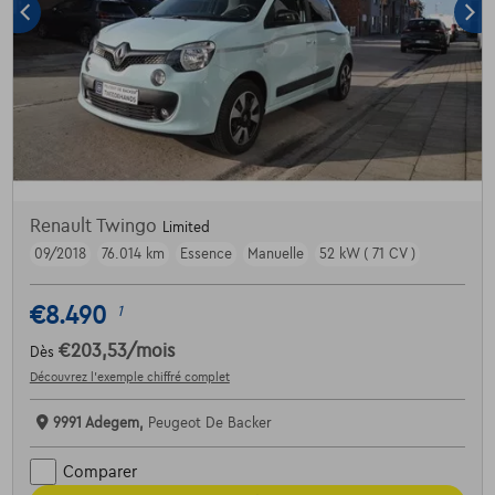
Renault Twingo
Limited
09/2018
76.014 km
Essence
Manuelle
52 kW ( 71 CV )
€8.490
1
€203,53
/mois
Dès
Découvrez l’exemple chiffré complet
9991 Adegem,
Peugeot De Backer
Comparer