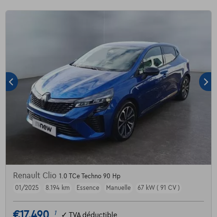
Renault Clio
1.0 TCe Techno 90 Hp
01/2025
8.194 km
Essence
Manuelle
67 kW ( 91 CV )
€17.490
1
✓
TVA déductible