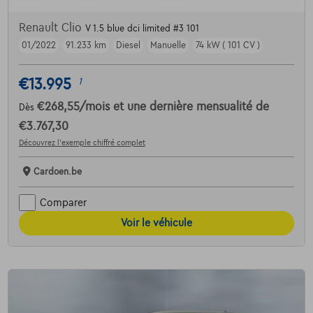
Renault Clio
V 1.5 blue dci limited #3 101
01/2022
91.233 km
Diesel
Manuelle
74 kW ( 101 CV )
€13.995
1
€268,55
/mois
et une dernière mensualité de
Dès
€3.767,30
Découvrez l’exemple chiffré complet
Cardoen.be
Comparer
Voir le véhicule