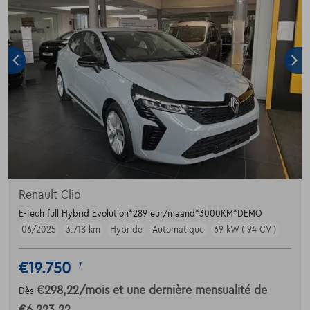
Renault Clio
E-Tech full Hybrid Evolution*289 eur/maand*3000KM*DEMO
06/2025
3.718 km
Hybride
Automatique
69 kW ( 94 CV )
€19.750
1
€298,22
/mois
et une dernière mensualité de
Dès
€6.223,22