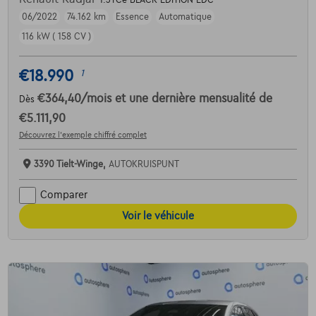
06/2022
74.162 km
Essence
Automatique
116 kW ( 158 CV )
€18.990
1
€364,40
/mois
et une dernière mensualité de
Dès
€5.111,90
Découvrez l’exemple chiffré complet
3390 Tielt-Winge,
AUTOKRUISPUNT
Comparer
Voir le véhicule