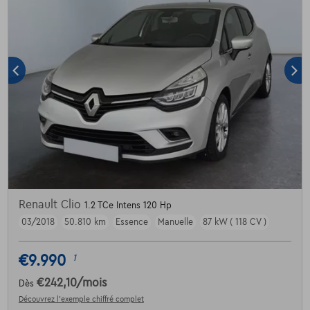
Renault Clio
1.2 TCe Intens 120 Hp
03/2018
50.810 km
Essence
Manuelle
87 kW ( 118 CV )
€9.990
1
€242,10
/mois
Dès
Découvrez l’exemple chiffré complet