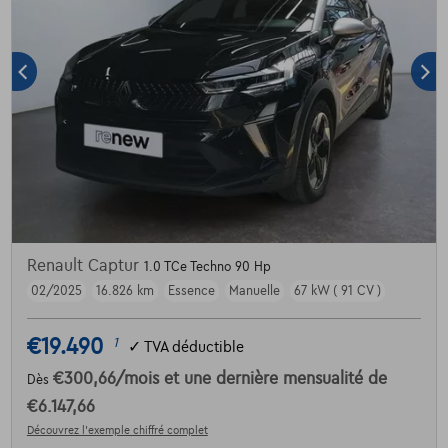
Renault Captur
1.0 TCe Techno 90 Hp
02/2025
16.826 km
Essence
Manuelle
67 kW ( 91 CV )
€19.490
1
✓
TVA déductible
€300,66
/mois
et une dernière mensualité de
Dès
€6.147,66
Découvrez l’exemple chiffré complet