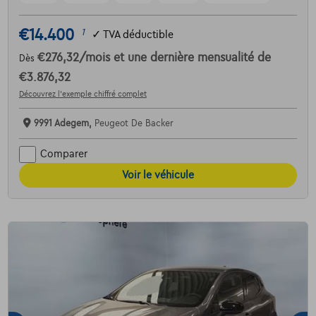
€14.400
1
✓
TVA déductible
€276,32
/mois
et une dernière mensualité de
Dès
€3.876,32
Découvrez l’exemple chiffré complet
9991 Adegem,
Peugeot De Backer
Comparer
Voir le véhicule