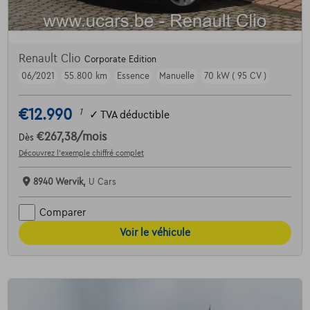
Renault Clio
Corporate Edition
06/2021
55.800 km
Essence
Manuelle
70 kW ( 95 CV )
€12.990
1
✓
TVA déductible
€267,38
/mois
Dès
Découvrez l’exemple chiffré complet
8940 Wervik,
U Cars
Comparer
Voir le véhicule