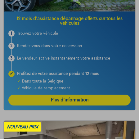
12 mois d’assistance dépannage offerts sur tous les
véhicules
1
Trouvez votre véhicule
2
Rendez-vous dans votre concession
3
Le vendeur active instantanément votre assistance
✓
Profitez de votre assistance pendant 12 mois
✓
Dans toute la Belgique
✓
Véhicule de remplacement
Plus d’information
NOUVEAU PRIX