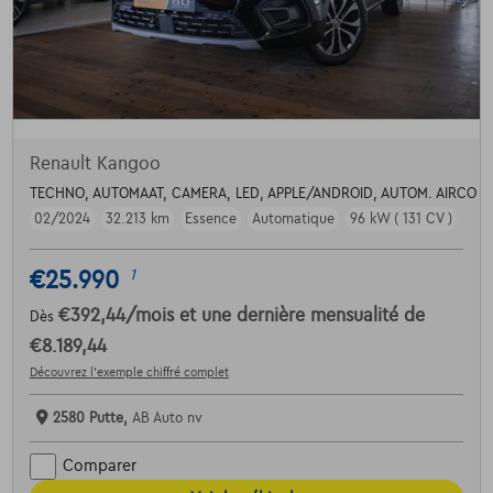
Renault Kangoo
TECHNO, AUTOMAAT, CAMERA, LED, APPLE/ANDROID, AUTOM. AIRCO
02/2024
32.213 km
Essence
Automatique
96 kW ( 131 CV )
€25.990
1
€392,44
/mois
et une dernière mensualité de
Dès
€8.189,44
Découvrez l’exemple chiffré complet
2580 Putte,
AB Auto nv
Comparer