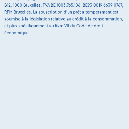
160 kW ( 218 CV )
B12, 1000 Bruxelles, TVA BE 1003.765.106, BE93 0019 6639 0767,
RPM Bruxelles. La souscription d'un prêt à tempérament est
€40.150
1
✓
TVA déductible
soumise à la législation relative au crédit à la consommation,
et plus spécifiquement au livre VII du Code de droit
€619,37
/mois
et une dernière mensualité de
Dès
économique.
€12.664,37
Découvrez l’exemple chiffré complet
Autosphere Center Liège
Comparer
Voir le véhicule