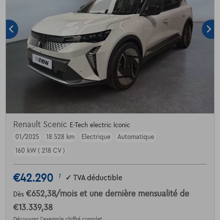
Renault Scenic
E-Tech electric Iconic
01/2025
18.528 km
Electrique
Automatique
160 kW ( 218 CV )
€42.290
1
✓
TVA déductible
€652,38
/mois
et une dernière mensualité de
Dès
€13.339,38
Découvrez l’exemple chiffré complet