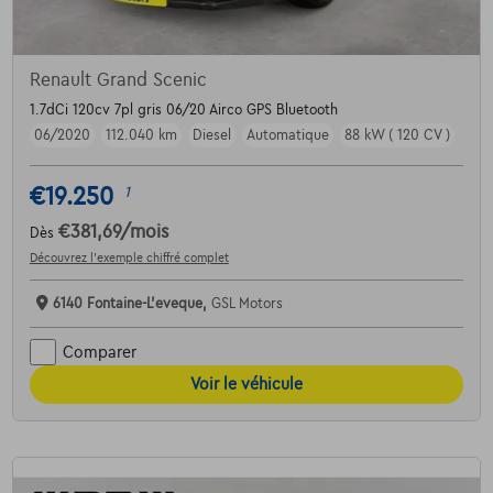
Renault Grand Scenic
1.7dCi 120cv 7pl gris 06/20 Airco GPS Bluetooth
06/2020
112.040 km
Diesel
Automatique
88 kW ( 120 CV )
€19.250
1
€381,69
/mois
Dès
Découvrez l’exemple chiffré complet
6140 Fontaine-L'eveque,
GSL Motors
Comparer
Voir le véhicule