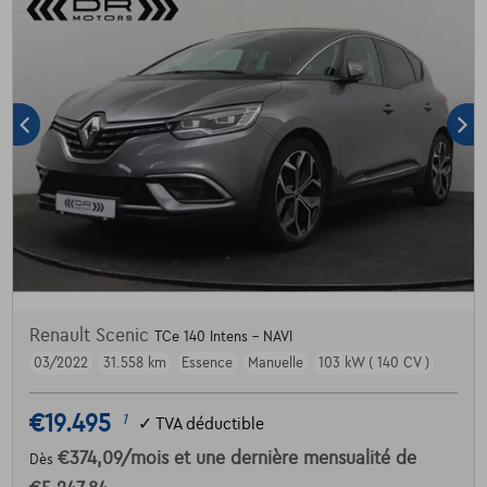
Renault Scenic
TCe 140 Intens - NAVI
03/2022
31.558 km
Essence
Manuelle
103 kW ( 140 CV )
€19.495
1
✓
TVA déductible
€374,09
/mois
et une dernière mensualité de
Dès