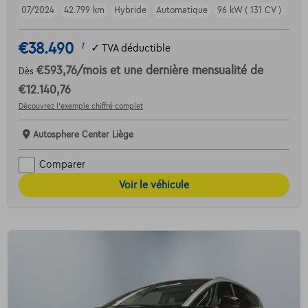
07/2024
42.799 km
Hybride
Automatique
96 kW ( 131 CV )
€38.490
1
✓
TVA déductible
€593,76
/mois
et une dernière mensualité de
Dès
€12.140,76
Découvrez l’exemple chiffré complet
Autosphere Center Liège
Comparer
Voir le véhicule