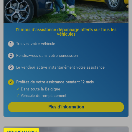
12 mois d’assistance dépannage offerts sur tous les
véhicules
1
Trouvez votre véhicule
2
Rendez-vous dans votre concession
3
Le vendeur active instantanément votre assistance
✓
Profitez de votre assistance pendant 12 mois
✓
Dans toute la Belgique
✓
Véhicule de remplacement
Plus d’information