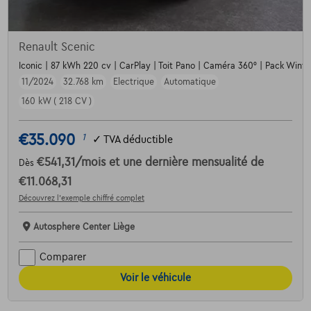
Renault Scenic
Iconic | 87 kWh 220 cv | CarPlay | Toit Pano | Caméra 360° | Pack Winte
11/2024
32.768 km
Electrique
Automatique
160 kW ( 218 CV )
€35.090
1
✓
TVA déductible
€541,31
/mois
et une dernière mensualité de
Dès
€11.068,31
Découvrez l’exemple chiffré complet
Autosphere Center Liège
Comparer
Voir le véhicule