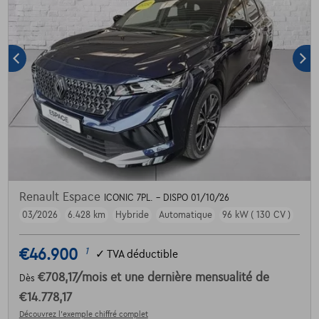
Renault Espace
ICONIC 7PL. - DISPO 01/10/26
03/2026
6.428 km
Hybride
Automatique
96 kW ( 130 CV )
€46.900
1
✓
TVA déductible
€708,17
/mois
et une dernière mensualité de
Dès
€14.778,17
Découvrez l’exemple chiffré complet