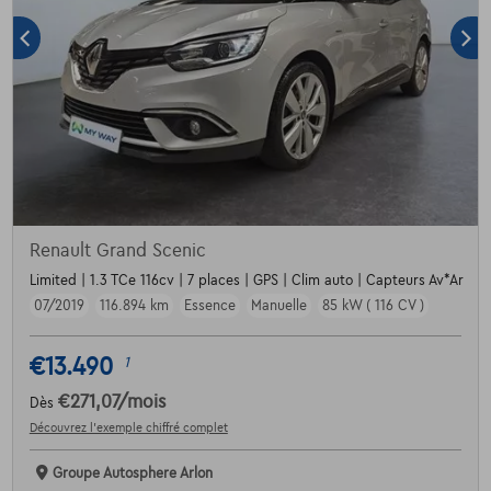
Renault Grand Scenic
Limited | 1.3 TCe 116cv | 7 places | GPS | Clim auto | Capteurs Av*Ar
07/2019
116.894 km
Essence
Manuelle
85 kW ( 116 CV )
€13.490
1
€271,07
/mois
Dès
Découvrez l’exemple chiffré complet
Groupe Autosphere Arlon