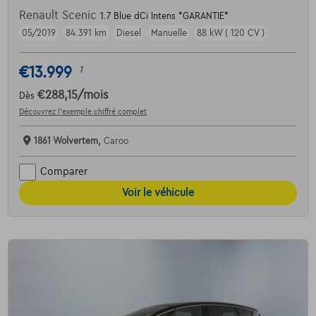
Renault Scenic
1.7 Blue dCi Intens *GARANTIE*
05/2019
84.391 km
Diesel
Manuelle
88 kW ( 120 CV )
€13.999
1
€288,15
/mois
Dès
Découvrez l’exemple chiffré complet
1861 Wolvertem,
Caroo
Comparer
Voir le véhicule