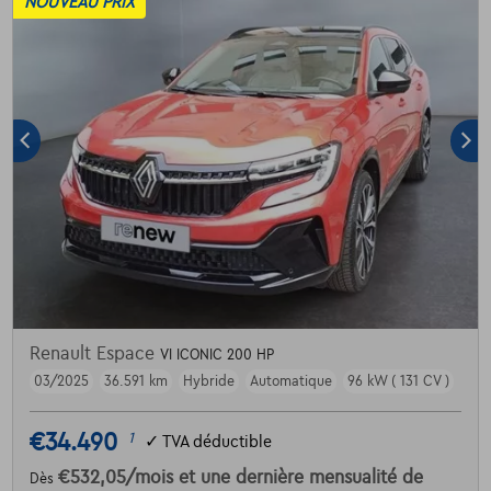
NOUVEAU PRIX
Renault Espace
VI ICONIC 200 HP
03/2025
36.591 km
Hybride
Automatique
96 kW ( 131 CV )
€34.490
1
✓
TVA déductible
€532,05
/mois
et une dernière mensualité de
Dès