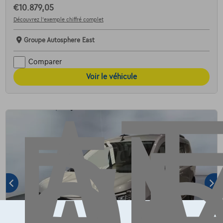
€10.879,05
AT
Découvrez l’exemple chiffré complet
Groupe Autosphere East
Comparer
Voir le véhicule