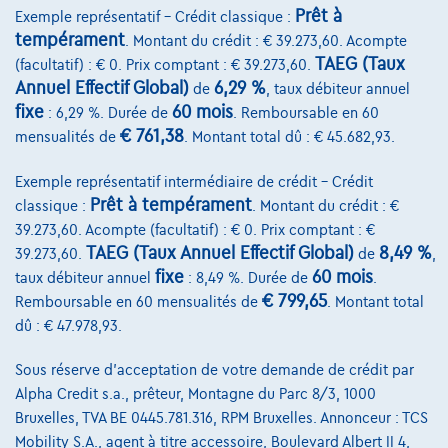
Prêt à
Exemple représentatif – Crédit classique :
tempérament
. Montant du crédit : € 39.273,60. Acompte
TAEG (Taux
(facultatif) : € 0. Prix comptant : € 39.273,60.
Annuel Effectif Global)
6,29 %
de
, taux débiteur annuel
fixe
60 mois
: 6,29 %. Durée de
. Remboursable en 60
€ 761,38
mensualités de
. Montant total dû : € 45.682,93.
Exemple représentatif intermédiaire de crédit – Crédit
Prêt à tempérament
classique :
. Montant du crédit : €
39.273,60. Acompte (facultatif) : € 0. Prix comptant : €
TAEG (Taux Annuel Effectif Global)
8,49 %
39.273,60.
de
,
fixe
60 mois
taux débiteur annuel
: 8,49 %. Durée de
.
€ 799,65
Remboursable en 60 mensualités de
. Montant total
dû : € 47.978,93.
Sous réserve d'acceptation de votre demande de crédit par
Renault Scenic
Alpha Credit s.a., prêteur, Montagne du Parc 8/3, 1000
Dispo 04/06/26 Iconic 220 ClimAuto Alu Camera Gps Capteurs
Bruxelles, TVA BE 0445.781.316, RPM Bruxelles. Annonceur : TCS
12/2025
18.000 km
Electrique
Automatique
Mobility S.A., agent à titre accessoire, Boulevard Albert II 4,