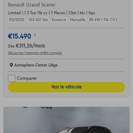
Renault Grand Scenic
Limited | 1.3 Tce 116 cv | 7 Places | Clim | Alu | Gps
03/2020
103.457 km
Essence
Manuelle
85 kW ( 116 CV )
€15.490
1
€311,26
/mois
Dès
Découvrez l’exemple chiffré complet
Autosphere Center Liège
Comparer
Voir le véhicule