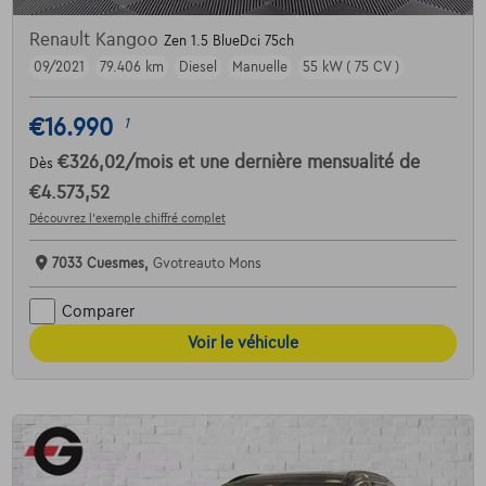
Renault Kangoo
Zen 1.5 BlueDci 75ch
09/2021
79.406 km
Diesel
Manuelle
55 kW ( 75 CV )
€16.990
1
€326,02
/mois
et une dernière mensualité de
Dès
€4.573,52
Découvrez l’exemple chiffré complet
7033 Cuesmes,
Gvotreauto Mons
Comparer
Voir le véhicule