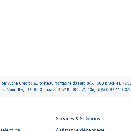
par Alpha Credit s.a., prêteur, Montagne du Parc 8/3, 1000 Bruxelles, TVA 
vard Albert II 4, B12, 1000 Brussel, BTW BE 1003.765.106, BE93 0019 6639 076
Services & Solutions
select.be
Assistance dépannage