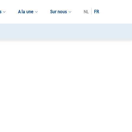
s
A la une
Sur nous
NL
FR