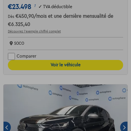
€23.498
1
✓
TVA déductible
€450,90
/mois
et une dernière mensualité de
Dès
€6.325,40
Découvrez l’exemple chiffré complet
SOCO
Comparer
Voir le véhicule