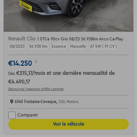
Renault Clio
1.0TCe 90cv Gris 08/23 56.938km Airco CarPlay
08/2023
56.938 km
Essence
Manuelle
67 kW ( 91 CV )
€14.250
1
€215,17
/mois
et une dernière mensualité de
Dès
€4.490,17
Découvrez l’exemple chiffré complet
6140 Fontaine-L'eveque,
GSL Motors
Comparer
Voir le véhicule