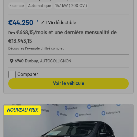
Essence
Automatique
147 kW ( 200 CV )
€44.250
1
✓
TVA déductible
€668,15
/mois
et une dernière mensualité de
Dès
€13.943,15
Découvrez l’exemple chiffré complet
6940 Durbuy,
AUTOCOLLIGNON
Comparer
Voir le véhicule
NOUVEAU PRIX