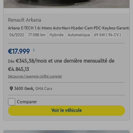
Renault Arkana
Arkana E-TECH 1.6i Intens Auto-Navi-HLeder-Cam-PDC-Keyless-Garantie
06/2022
77.088 km
Hybride
Automatique
69 kW ( 94 CV )
€17.999
1
€345,38
/mois
et une dernière mensualité de
Dès
€4.845,13
Découvrez l’exemple chiffré complet
3600 Genk,
GMA Cars
Comparer
Voir le véhicule