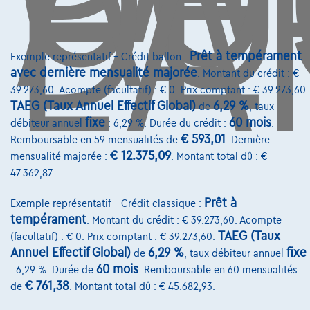
DE
L'
info@touringcarselect.be
Avenue Roi Albert II 4, B12
1000 Bruxelles
Prêt à tempérament
Exemple représentatif – Crédit ballon :
avec dernière mensualité majorée
. Montant du crédit : €
39.273,60. Acompte (facultatif) : € 0. Prix comptant : € 39.273,60.
TAEG (Taux Annuel Effectif Global)
6,29 %
de
, taux
fixe
60 mois
Services & Solutions
débiteur annuel
: 6,29 %. Durée du crédit :
.
€ 593,01
Remboursable en 59 mensualités de
. Dernière
Assistance dépannage
€ 12.375,09
mensualité majorée :
. Montant total dû : €
47.362,87.
Financement
Prêt à
Assurance auto
Exemple représentatif – Crédit classique :
tempérament
. Montant du crédit : € 39.273,60. Acompte
Leasing
TAEG (Taux
(facultatif) : € 0. Prix comptant : € 39.273,60.
Annuel Effectif Global)
6,29 %
fixe
de
, taux débiteur annuel
60 mois
: 6,29 %. Durée de
. Remboursable en 60 mensualités
Sur Nous
€ 761,38
de
. Montant total dû : € 45.682,93.
Devenez client