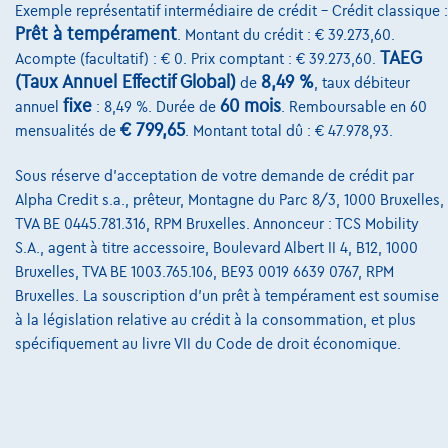
Exemple représentatif intermédiaire de crédit – Crédit classique :
Qui nous sommes
Prêt à tempérament
. Montant du crédit : € 39.273,60.
TAEG
Acompte (facultatif) : € 0. Prix comptant : € 39.273,60.
Charte de qualité
(Taux Annuel Effectif Global)
8,49 %
de
, taux débiteur
Nos dealers
fixe
60 mois
annuel
: 8,49 %. Durée de
. Remboursable en 60
€ 799,65
mensualités de
. Montant total dû : € 47.978,93.
Nos partenaires
Sous réserve d'acceptation de votre demande de crédit par
Notre équipe
Alpha Credit s.a., prêteur, Montagne du Parc 8/3, 1000 Bruxelles,
Contact
TVA BE 0445.781.316, RPM Bruxelles. Annonceur : TCS Mobility
S.A., agent à titre accessoire, Boulevard Albert II 4, B12, 1000
Bruxelles, TVA BE 1003.765.106, BE93 0019 6639 0767, RPM
Bruxelles. La souscription d'un prêt à tempérament est soumise
@2024 TCS Mobility SA/NV Copyright
à la législation relative au crédit à la consommation, et plus
spécifiquement au livre VII du Code de droit économique.
Conditions Générales
Conditions d'assistance
Protection Des Données