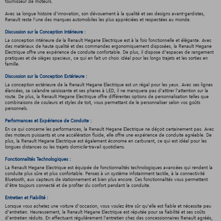
fournisseur de moteurs.
Avec sa longue histoire d'innovation, son dévouement à la qualité et ses designs avant-gardistes,
Renault reste l'une des marques automobiles les plus appréciées et respectées au monde.
Discussion sur la Conception Intérieure :
La conception intérieure de la Renault Megane Electrique est à la fois fonctionnelle et élégante. Avec
des matériaux de haute qualité et des commandes ergonomiquement disposées, la Renault Megane
Electrique offre une expérience de conduite confortable. De plus, il dispose d'espaces de rangement
pratiques et de sièges spacieux, ce qui en fait un choix idéal pour les longs trajets et les sorties en
famille.
Discussion sur la Conception Extérieure :
La conception extérieure de la Renault Megane Electrique est un régal pour les yeux. Avec ses lignes
élancées, sa calandre saisissante et ses phares à LED, il ne manquera pas d'attirer l'attention sur la
route. De plus, la Renault Megane Electrique offre différentes options de personnalisation telles que
combinaisons de couleurs et styles de toit, vous permettant de le personnaliser selon vos goûts
personnels.
Performances et Expérience de Conduite :
En ce qui concerne les performances, la Renault Megane Electrique ne déçoit certainement pas. Avec
des moteurs puissants et une accélération fluide, elle offre une expérience de conduite agréable. De
plus, la Renault Megane Electrique est également économe en carburant, ce qui est idéal pour les
longues distances ou les trajets domicile-travail quotidiens.
Fonctionnalités Technologiques :
La Renault Megane Electrique est équipée de fonctionnalités technologiques avancées qui rendent la
conduite plus sûre et plus confortable. Pensez à un système infotainment tactile, à la connectivité
Bluetooth, aux capteurs de stationnement et bien plus encore. Ces fonctionnalités vous permettent
d'être toujours connecté et de profiter du confort pendant la conduite.
Entretien et Fiabilité :
Lorsque vous achetez une voiture d'occasion, vous voulez être sûr qu'elle est fiable et nécessite peu
d'entretien. Heureusement, la Renault Megane Electrique est réputée pour sa fiabilité et ses coûts
d'entretien réduits. En effectuant régulièrement l'entretien chez des concessionnaires Renault agréés,