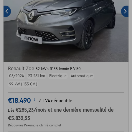
Renault Zoe
52 kWh R135 Iconic E.V.50
06/2024
23.281 km
Electrique
Automatique
99 kW ( 135 CV )
€18.490
1
✓
TVA déductible
€285,23
/mois
et une dernière mensualité de
Dès
€5.832,23
Découvrez l’exemple chiffré complet