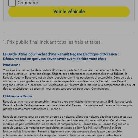
Comparer
Voir le véhicule
1. Prix public final incluant tous les frais et taxes.
Le Guide Ultime pour l'Achat d'une Renault Megane Electrique d'Occasion :
Découvrez tout ce que vous devez savoir avant de faire votre choix
Introduction :
Vous êtes à la recherche de la voiture d'occasion parfaite ? Considérez certainement la Renault
Megane Electrique ! Avec son design élégant, ses performances exceptionnelles et sa fiabilité, la
Renault Megane Electrique est un choix populaire parmi les passionnés d'automobile. Dans ce guide
ultime, nous vous guiderons à travers tous les aspects à considérer lors de l'achat d'une Renault
Megane Electrique d'occasion. De l'exploration de l'histoire de la marque à la comparaison des prix et
des caractéristiques de sécurité, nous avons tout couvert pour vous. Commençons !
L'Histoire de la Marque :
Renault est une marque automobile française avec une histoire riche remontant à 1898, lorsque Louis
Renault a fondé l'entreprise avec ses frères Marcel et Fernand. La marque est devenue l'un des plus
grands constructeurs automobiles au monde.
Renault est connue pour sa gamme diverse de voitures, allant des voitures citadines compactes aux
voitures familiales spacieuses, en passant par les véhicules électriques et utilitaires. Certains des
modèles les plus emblématiques de Renault comprennent la Renault Clio, la Renault Megane et la
Renault Captur. Ces voitures sont populaires en raison de leur fiabilité, leur efficacité et leurs
fonctionnalités innovantes. Renault a également une forte présence dans le sport automobile,
notamment en Formule 1 où il a remporté plusieurs championnats en tant que constructeur et