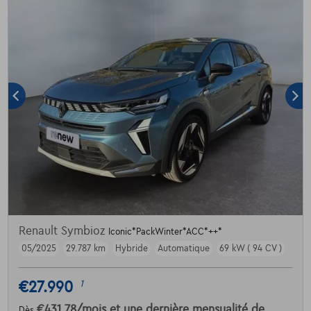
Renault Symbioz
Iconic*PackWinter*ACC*++*
05/2025
29.787 km
Hybride
Automatique
69 kW ( 94 CV )
€27.990
1
€431,78
/mois
et une dernière mensualité de
Dès