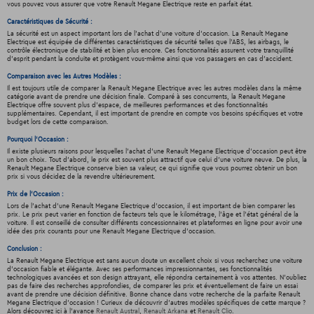
vous pouvez vous assurer que votre Renault Megane Electrique reste en parfait état.
Caractéristiques de Sécurité :
La sécurité est un aspect important lors de l'achat d'une voiture d'occasion. La Renault Megane
Electrique est équipée de différentes caractéristiques de sécurité telles que l'ABS, les airbags, le
contrôle électronique de stabilité et bien plus encore. Ces fonctionnalités assurent votre tranquillité
d'esprit pendant la conduite et protègent vous-même ainsi que vos passagers en cas d'accident.
Comparaison avec les Autres Modèles :
Il est toujours utile de comparer la Renault Megane Electrique avec les autres modèles dans la même
catégorie avant de prendre une décision finale. Comparé à ses concurrents, la Renault Megane
Electrique offre souvent plus d'espace, de meilleures performances et des fonctionnalités
supplémentaires. Cependant, il est important de prendre en compte vos besoins spécifiques et votre
budget lors de cette comparaison.
Pourquoi l'Occasion :
Il existe plusieurs raisons pour lesquelles l'achat d'une Renault Megane Electrique d'occasion peut être
un bon choix. Tout d'abord, le prix est souvent plus attractif que celui d'une voiture neuve. De plus, la
Renault Megane Electrique conserve bien sa valeur, ce qui signifie que vous pourrez obtenir un bon
prix si vous décidez de la revendre ultérieurement.
Prix de l'Occasion :
Lors de l'achat d'une Renault Megane Electrique d'occasion, il est important de bien comparer les
prix. Le prix peut varier en fonction de facteurs tels que le kilométrage, l'âge et l'état général de la
voiture. Il est conseillé de consulter différents concessionnaires et plateformes en ligne pour avoir une
idée des prix courants pour une Renault Megane Electrique d'occasion.
Conclusion :
La Renault Megane Electrique est sans aucun doute un excellent choix si vous recherchez une voiture
d'occasion fiable et élégante. Avec ses performances impressionnantes, ses fonctionnalités
technologiques avancées et son design attrayant, elle répondra certainement à vos attentes. N'oubliez
pas de faire des recherches approfondies, de comparer les prix et éventuellement de faire un essai
avant de prendre une décision définitive. Bonne chance dans votre recherche de la parfaite Renault
Megane Electrique d'occasion ! Curieux de découvrir d'autres modèles spécifiques de cette marque ?
Alors découvrez ici à l'avance
Renault Austral
,
Renault Arkana
et
Renault Clio
.