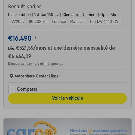
Renault Kadjar
Black Edition | 1.3 Tce 140 cv | Clim auto | Camera | Gps | Alu
02/2022
80.208 km
Essence
Manuelle
103 kW ( 140 CV )
€16.490
1
€321,59
/mois
et une dernière mensualité de
Dès
€4.444,09
Découvrez l’exemple chiffré complet
Autosphere Center Liège
Comparer
Voir le véhicule