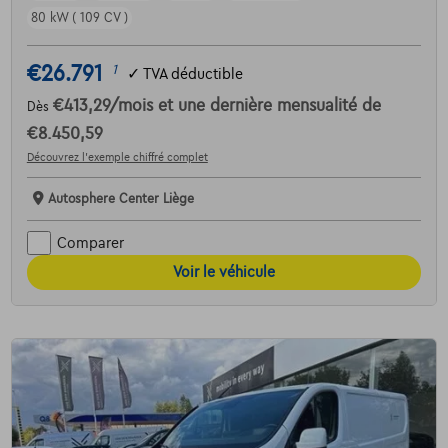
80 kW ( 109 CV )
€26.791
1
✓
TVA déductible
€413,29
/mois
et une dernière mensualité de
Dès
€8.450,59
Découvrez l’exemple chiffré complet
Autosphere Center Liège
Comparer
Voir le véhicule