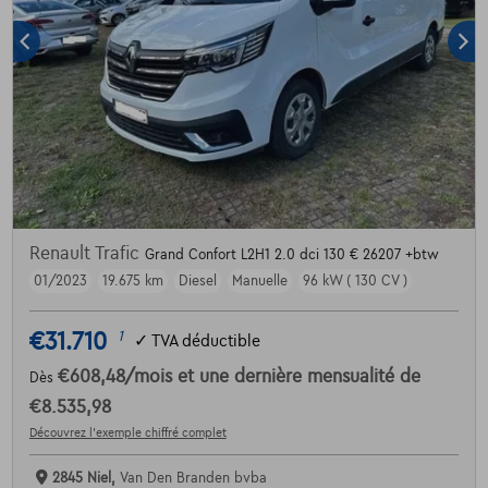
Renault Trafic
Grand Confort L2H1 2.0 dci 130 € 26207 +btw
01/2023
19.675 km
Diesel
Manuelle
96 kW ( 130 CV )
€31.710
1
✓
TVA déductible
€608,48
/mois
et une dernière mensualité de
Dès
€8.535,98
Découvrez l’exemple chiffré complet
2845 Niel,
Van Den Branden bvba