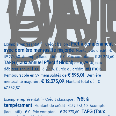
CO
AU
DE
L'
Contact
info@touringcarselect.be
Avenue Roi Albert II 4, B12
1000 Bruxelles
Prêt à tempérament
Exemple représentatif – Crédit ballon :
avec dernière mensualité majorée
. Montant du crédit : €
39.273,60. Acompte (facultatif) : € 0. Prix comptant : € 39.273,60.
Services & Solutions
TAEG (Taux Annuel Effectif Global)
6,29 %
de
, taux
fixe
60 mois
débiteur annuel
: 6,29 %. Durée du crédit :
.
Assistance dépannage
€ 593,01
Remboursable en 59 mensualités de
. Dernière
€ 12.375,09
Financement
mensualité majorée :
. Montant total dû : €
47.362,87.
Assurance auto
Prêt à
Exemple représentatif – Crédit classique :
Leasing
tempérament
. Montant du crédit : € 39.273,60. Acompte
TAEG (Taux
(facultatif) : € 0. Prix comptant : € 39.273,60.