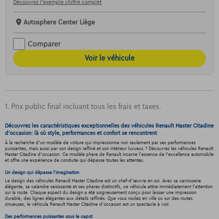
Découvrez l’exemple chiffré complet
Autosphere Center Liège
Comparer
Voir le véhicule
1. Prix public final incluant tous les frais et taxes.
Découvrez les caractéristiques exceptionnelles des véhicules Renault Master Citadine
d'occasion: là où style, performances et confort se rencontrent
À la recherche d'un modèle de voiture qui impressionne non seulement par ses performances
puissantes, mais aussi par son design raffiné et son intérieur luxueux ? Découvrez les véhicules Renault
Master Citadine d'occasion. Ce modèle phare de Renault incarne l'essence de l'excellence automobile
et offre une expérience de conduite qui dépasse toutes les attentes.
Un design qui dépasse l'imagination
Le design des véhicules Renault Master Citadine est un chef-d'œuvre en soi. Avec sa carrosserie
élégante, sa calandre saisissante et ses phares distinctifs, ce véhicule attire immédiatement l'attention
sur la route. Chaque aspect du design a été soigneusement conçu pour laisser une impression
durable, des lignes élégantes aux détails raffinés. Que vous rouliez en ville ou sur des routes
sinueuses, le véhicula Renault Master Citadine d'occasion est un spectacle à voir.
Des performances puissantes sous le capot