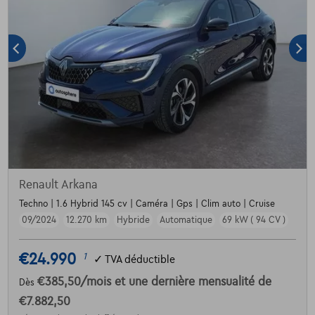
Renault Arkana
Techno | 1.6 Hybrid 145 cv | Caméra | Gps | Clim auto | Cruise
09/2024
12.270 km
Hybride
Automatique
69 kW ( 94 CV )
€24.990
1
✓
TVA déductible
€385,50
/mois
et une dernière mensualité de
Dès
€7.882,50