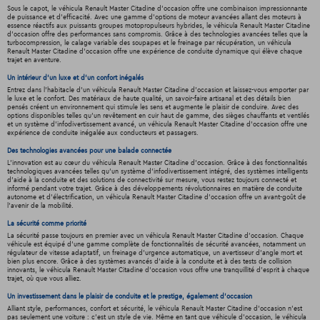
Sous le capot, le véhicula Renault Master Citadine d'occasion offre une combinaison impressionnante
de puissance et d'efficacité. Avec une gamme d'options de moteur avancées allant des moteurs à
essence réactifs aux puissants groupes motopropulseurs hybrides, le véhicula Renault Master Citadine
d'occasion offre des performances sans compromis. Grâce à des technologies avancées telles que la
turbocompression, le calage variable des soupapes et le freinage par récupération, un véhicula
Renault Master Citadine d'occasion offre une expérience de conduite dynamique qui élève chaque
trajet en aventure.
Un intérieur d’un luxe et d’un confort inégalés
Entrez dans l'habitacle d'un véhicula Renault Master Citadine d'occasion et laissez-vous emporter par
le luxe et le confort. Des matériaux de haute qualité, un savoir-faire artisanal et des détails bien
pensés créent un environnement qui stimule les sens et augmente le plaisir de conduire. Avec des
options disponibles telles qu'un revêtement en cuir haut de gamme, des sièges chauffants et ventilés
et un système d'infodivertissement avancé, un véhicula Renault Master Citadine d'occasion offre une
expérience de conduite inégalée aux conducteurs et passagers.
Des technologies avancées pour une balade connectée
L'innovation est au cœur du véhicula Renault Master Citadine d'occasion. Grâce à des fonctionnalités
technologiques avancées telles qu'un système d'infodivertissement intégré, des systèmes intelligents
d'aide à la conduite et des solutions de connectivité sur mesure, vous restez toujours connecté et
informé pendant votre trajet. Grâce à des développements révolutionnaires en matière de conduite
autonome et d'électrification, un véhicula Renault Master Citadine d'occasion offre un avant-goût de
l'avenir de la mobilité.
La sécurité comme priorité
La sécurité passe toujours en premier avec un véhicula Renault Master Citadine d'occasion. Chaque
véhicule est équipé d'une gamme complète de fonctionnalités de sécurité avancées, notamment un
régulateur de vitesse adaptatif, un freinage d'urgence automatique, un avertisseur d'angle mort et
bien plus encore. Grâce à des systèmes avancés d'aide à la conduite et à des tests de collision
innovants, le véhicula Renault Master Citadine d'occasion vous offre une tranquillité d'esprit à chaque
trajet, où que vous alliez.
Un investissement dans le plaisir de conduite et le prestige, également d'occasion
Alliant style, performances, confort et sécurité, le véhicula Renault Master Citadine d'occasion n'est
pas seulement une voiture : c'est un style de vie. Même en tant que véhicule d'occasion, le véhicula