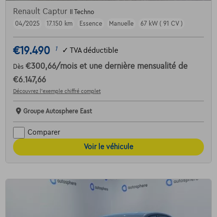
Renault Captur
II Techno
04/2025
17.150 km
Essence
Manuelle
67 kW ( 91 CV )
€19.490
1
✓
TVA déductible
€300,66
/mois
et une dernière mensualité de
Dès
€6.147,66
Découvrez l’exemple chiffré complet
Groupe Autosphere East
Comparer
Voir le véhicule