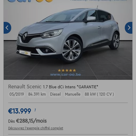
Renault Scenic
1.7 Blue dCi Intens *GARANTIE*
05/2019
84.391 km
Diesel
Manuelle
88 kW ( 120 CV )
€13.999
1
€288,15
/mois
Dès
Découvrez l’exemple chiffré complet