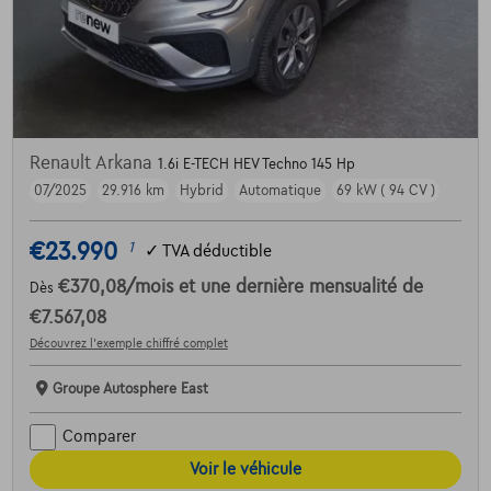
Renault Arkana
1.6i E-TECH HEV Techno 145 Hp
07/2025
29.916 km
Hybrid
Automatique
69 kW ( 94 CV )
€23.990
1
✓
TVA déductible
€370,08
/mois
et une dernière mensualité de
Dès
€7.567,08
Découvrez l’exemple chiffré complet
Groupe Autosphere East
Comparer
Voir le véhicule