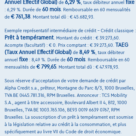
Annuel Effectif Global)
6,29 %
fixe
Sur Nous
de
, taux débiteur annuel
60 mois
: 6,29 %. Durée de
. Remboursable en 60 mensualités
Devenez client
€ 761,38
de
. Montant total dû : € 45.682,93.
Qui nous sommes
Exemple représentatif intermédiaire de crédit – Crédit classique :
Prêt à tempérament
Charte de qualité
. Montant du crédit : € 39.273,60.
TAEG
Acompte (facultatif) : € 0. Prix comptant : € 39.273,60.
Nos dealers
(Taux Annuel Effectif Global)
8,49 %
de
, taux débiteur
fixe
60 mois
annuel
: 8,49 %. Durée de
. Remboursable en 60
Nos partenaires
€ 799,65
mensualités de
. Montant total dû : € 47.978,93.
Notre équipe
Sous réserve d'acceptation de votre demande de crédit par
Contact
Alpha Credit s.a., prêteur, Montagne du Parc 8/3, 1000 Bruxelles,
TVA BE 0445.781.316, RPM Bruxelles. Annonceur : TCS Mobility
S.A., agent à titre accessoire, Boulevard Albert II 4, B12, 1000
Bruxelles, TVA BE 1003.765.106, BE93 0019 6639 0767, RPM
@2024 TCS Mobility SA/NV Copyright
Bruxelles. La souscription d'un prêt à tempérament est soumise
Conditions Générales
à la législation relative au crédit à la consommation, et plus
spécifiquement au livre VII du Code de droit économique.
Conditions d'assistance