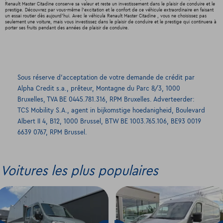
Renault Master Citadine conserve sa valeur et reste un investissement dans le plaisir de conduire et le
prestige. Découvrez par vous-même l'excitation et le confort de ce véhicule extraordinaire en faisant
un essai routier dès aujourd'hui. Avec le véhicula Renault Master Citadine , vous ne choisissez pas
seulement une voiture, mais vous investissez dans le plaisir de conduire et le prestige qui continuera à
porter ses fruits pendant des années de plaisir de conduire.
Sous réserve d’acceptation de votre demande de crédit par
Alpha Credit s.a., prêteur, Montagne du Parc 8/3, 1000
Bruxelles, TVA BE 0445.781.316, RPM Bruxelles. Adverteerder:
TCS Mobility S.A., agent in bijkomstige hoedanigheid, Boulevard
Albert II 4, B12, 1000 Brussel, BTW BE 1003.765.106, BE93 0019
6639 0767, RPM Brussel.
Voitures les plus populaires