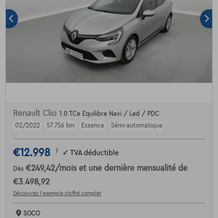
Renault Clio
1.0 TCe Equilibre Navi / Led / PDC
02/2022
57.756 km
Essence
Sémi-automatique
€12.998
1
✓
TVA déductible
€249,42
/mois
et une dernière mensualité de
Dès
€3.498,92
Découvrez l’exemple chiffré complet
SOCO