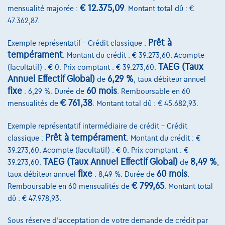
€ 12.375,09
mensualité majorée :
. Montant total dû : €
47.362,87.
Prêt à
Exemple représentatif – Crédit classique :
Services & Solutions
tempérament
. Montant du crédit : € 39.273,60. Acompte
TAEG (Taux
(facultatif) : € 0. Prix comptant : € 39.273,60.
Assistance dépannage
Annuel Effectif Global)
6,29 %
de
, taux débiteur annuel
fixe
60 mois
: 6,29 %. Durée de
. Remboursable en 60
Financement
€ 761,38
mensualités de
. Montant total dû : € 45.682,93.
Assurance auto
Exemple représentatif intermédiaire de crédit – Crédit
Leasing
Prêt à tempérament
classique :
. Montant du crédit : €
39.273,60. Acompte (facultatif) : € 0. Prix comptant : €
TAEG (Taux Annuel Effectif Global)
8,49 %
39.273,60.
de
,
Sur Nous
fixe
60 mois
taux débiteur annuel
: 8,49 %. Durée de
.
Devenez client
€ 799,65
Remboursable en 60 mensualités de
. Montant total
dû : € 47.978,93.
Qui nous sommes
Sous réserve d'acceptation de votre demande de crédit par
Charte de qualité