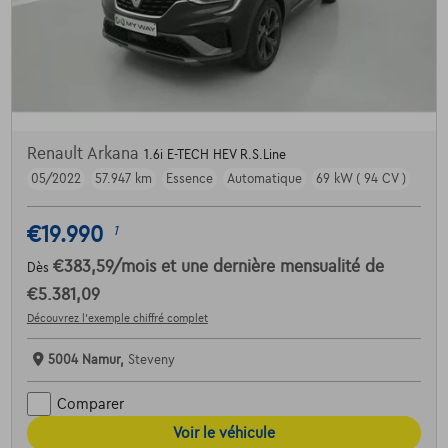
Renault Arkana
1.6i E-TECH HEV R.S.Line
05/2022
57.947 km
Essence
Automatique
69 kW ( 94 CV )
€19.990
1
€383,59
/mois
et une dernière mensualité de
Dès
€5.381,09
Découvrez l’exemple chiffré complet
5004 Namur,
Steveny
Comparer
Voir le véhicule