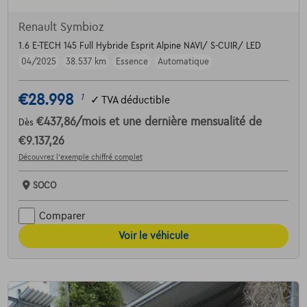
Renault Symbioz
1.6 E-TECH 145 Full Hybride Esprit Alpine NAVI/ S-CUIR/ LED
04/2025
38.537 km
Essence
Automatique
€28.998
1
✓
TVA déductible
€437,86
/mois
et une dernière mensualité de
Dès
€9.137,26
Découvrez l’exemple chiffré complet
SOCO
Comparer
Voir le véhicule