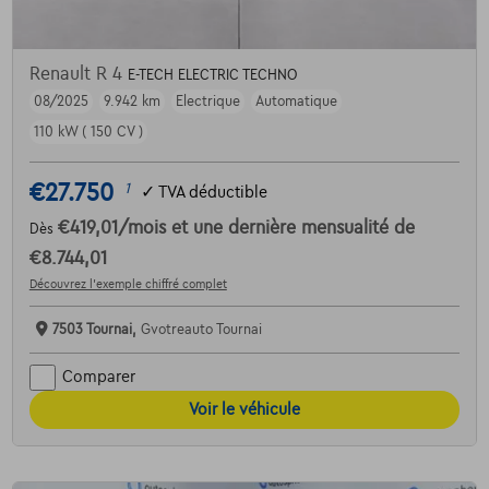
Renault R 4
E-TECH ELECTRIC TECHNO
08/2025
9.942 km
Electrique
Automatique
110 kW ( 150 CV )
€27.750
1
✓
TVA déductible
€419,01
/mois
et une dernière mensualité de
Dès
€8.744,01
Découvrez l’exemple chiffré complet
7503 Tournai,
Gvotreauto Tournai
Comparer
Voir le véhicule