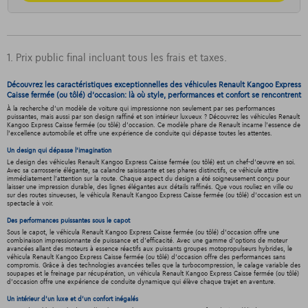
1. Prix public final incluant tous les frais et taxes.
Découvrez les caractéristiques exceptionnelles des véhicules Renault Kangoo Express
Caisse fermée (ou tôlé) d'occasion: là où style, performances et confort se rencontrent
À la recherche d'un modèle de voiture qui impressionne non seulement par ses performances
puissantes, mais aussi par son design raffiné et son intérieur luxueux ? Découvrez les véhicules Renault
Kangoo Express Caisse fermée (ou tôlé) d'occasion. Ce modèle phare de Renault incarne l'essence de
l'excellence automobile et offre une expérience de conduite qui dépasse toutes les attentes.
Un design qui dépasse l'imagination
Le design des véhicules Renault Kangoo Express Caisse fermée (ou tôlé) est un chef-d'œuvre en soi.
Avec sa carrosserie élégante, sa calandre saisissante et ses phares distinctifs, ce véhicule attire
immédiatement l'attention sur la route. Chaque aspect du design a été soigneusement conçu pour
laisser une impression durable, des lignes élégantes aux détails raffinés. Que vous rouliez en ville ou
sur des routes sinueuses, le véhicula Renault Kangoo Express Caisse fermée (ou tôlé) d'occasion est un
spectacle à voir.
Des performances puissantes sous le capot
Sous le capot, le véhicula Renault Kangoo Express Caisse fermée (ou tôlé) d'occasion offre une
combinaison impressionnante de puissance et d'efficacité. Avec une gamme d'options de moteur
avancées allant des moteurs à essence réactifs aux puissants groupes motopropulseurs hybrides, le
véhicula Renault Kangoo Express Caisse fermée (ou tôlé) d'occasion offre des performances sans
compromis. Grâce à des technologies avancées telles que la turbocompression, le calage variable des
soupapes et le freinage par récupération, un véhicula Renault Kangoo Express Caisse fermée (ou tôlé)
d'occasion offre une expérience de conduite dynamique qui élève chaque trajet en aventure.
Un intérieur d’un luxe et d’un confort inégalés