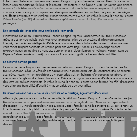
Entrez dans l'habitacle d'un véhicula Renault Kangoo Express Caisse fermée (ou tôlé) d'occasion et
laissez-vous emporter par le luxe et le confort. Des matériaux de haute qualité, un savoir-faire artisanal
et des détails bien pensés créent un environnement qui stimule les sens et augmente le plaisir de
conduire. Avec des options disponibles telles qu'un revêtement en cuir haut de gamme, des sièges
chauffants et ventilés et un système d'infodivertissement avancé, un véhicula Renault Kangoo Express
Caisse fermée (ou tôlé) d'occasion offre une expérience de conduite inégalée aux conducteurs et
passagers.
Des technologies avancées pour une balade connectée
L'innovation est au cœur du véhicula Renault Kangoo Express Caisse fermée (ou tôlé) d'occasion.
Grâce à des fonctionnalités technologiques avancées telles qu'un système d'infodivertissement
intégré, des systèmes intelligents d'aide à la conduite et des solutions de connectivité sur mesure,
vous restez toujours connecté et informé pendant votre trajet. Grâce à des développements
révolutionnaires en matière de conduite autonome et d'électrification, un véhicula Renault Kangoo
Express Caisse fermée (ou tôlé) d'occasion offre un avant-goût de l'avenir de la mobilité.
La sécurité comme priorité
La sécurité passe toujours en premier avec un véhicula Renault Kangoo Express Caisse fermée (ou
tôlé) d'occasion. Chaque véhicule est équipé d'une gamme complète de fonctionnalités de sécurité
avancées, notamment un régulateur de vitesse adaptatif, un freinage d'urgence automatique, un
avertisseur d'angle mort et bien plus encore. Grâce à des systèmes avancés d'aide à la conduite et à
des tests de collision innovants, le véhicula Renault Kangoo Express Caisse fermée (ou tôlé) d'occasion
vous offre une tranquillité d'esprit à chaque trajet, où que vous alliez.
Un investissement dans le plaisir de conduite et le prestige, également d'occasion
Alliant style, performances, confort et sécurité, le véhicula Renault Kangoo Express Caisse fermée (ou
tôlé) d'occasion n'est pas seulement une voiture : c'est un style de vie. Même en tant que véhicule
d'occasion, le véhicula Renault Kangoo Express Caisse fermée (ou tôlé) conserve sa valeur et reste un
investissement dans le plaisir de conduire et le prestige. Découvrez par vous-même l'excitation et le
confort de ce véhicule extraordinaire en faisant un essai routier dès aujourd'hui. Avec le véhicula
Renault Kangoo Express Caisse fermée (ou tôlé) , vous ne choisissez pas seulement une voiture, mais
vous investissez dans le plaisir de conduire et le prestige qui continuera à porter ses fruits pendant
des années de plaisir de conduire.