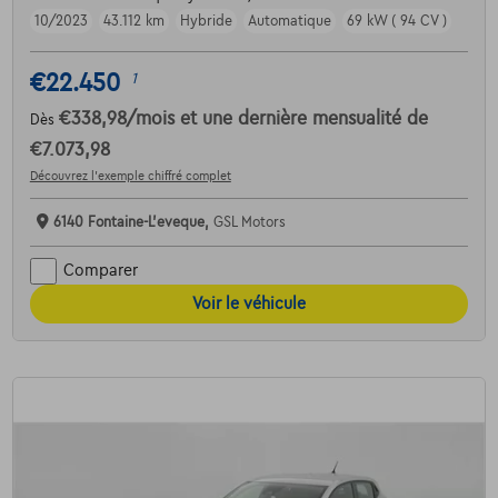
10/2023
43.112 km
Hybride
Automatique
69 kW ( 94 CV )
€22.450
1
€338,98
/mois
et une dernière mensualité de
Dès
€7.073,98
Découvrez l’exemple chiffré complet
6140 Fontaine-L'eveque,
GSL Motors
Comparer
Voir le véhicule