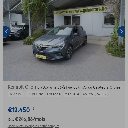
Renault Clio
1.0 70cv gris 06/21 46180km Airco Capteurs Cruise
06/2021
46.180 km
Essence
Manuelle
49 kW ( 67 CV )
€12.450
1
€246,86
/mois
Dès
Découvrez l’exemple chiffré complet