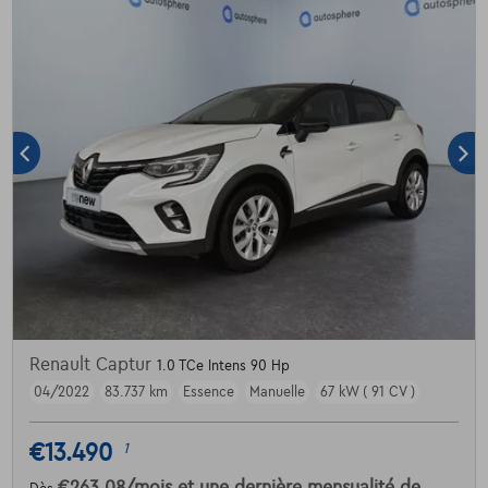
Renault Captur
1.0 TCe Intens 90 Hp
04/2022
83.737 km
Essence
Manuelle
67 kW ( 91 CV )
€13.490
1