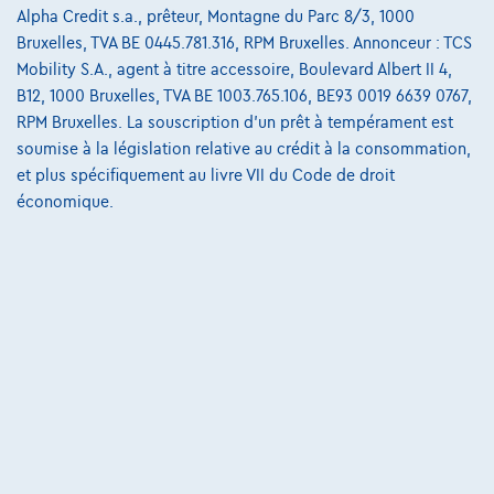
Alpha Credit s.a., prêteur, Montagne du Parc 8/3, 1000
Nos dealers
Bruxelles, TVA BE 0445.781.316, RPM Bruxelles. Annonceur : TCS
Mobility S.A., agent à titre accessoire, Boulevard Albert II 4,
Nos partenaires
B12, 1000 Bruxelles, TVA BE 1003.765.106, BE93 0019 6639 0767,
Notre équipe
RPM Bruxelles. La souscription d'un prêt à tempérament est
soumise à la législation relative au crédit à la consommation,
Contact
et plus spécifiquement au livre VII du Code de droit
économique.
@2024 TCS Mobility SA/NV Copyright
Conditions Générales
Conditions d'assistance
Protection Des Données
Politique Des Cookies
Charte de qualité