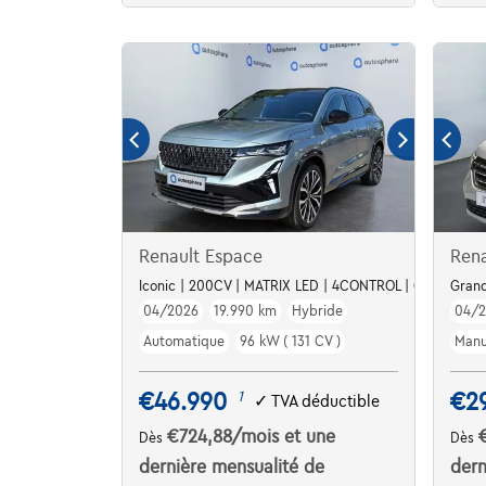
Renault Espace
Ren
Iconic | 200CV | MATRIX LED | 4CONTROL | CUIR | SOL
Grand
04/2026
19.990 km
Hybride
04/
Automatique
96 kW ( 131 CV )
Manu
€46.990
€2
1
✓
TVA déductible
€724,88
/mois
et une
Dès
Dès
dernière mensualité de
dern