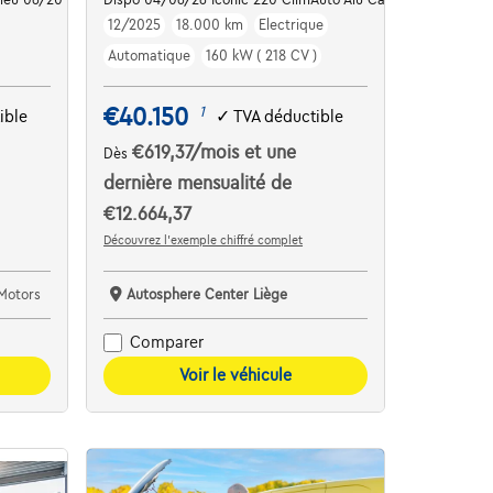
12/2025
18.000 km
Electrique
Automatique
160 kW ( 218 CV )
€40.150
1
ible
✓
TVA déductible
€619,37
/mois
et une
Dès
dernière mensualité de
€12.664,37
Découvrez l’exemple chiffré complet
Motors
Autosphere Center Liège
Comparer
Voir le véhicule