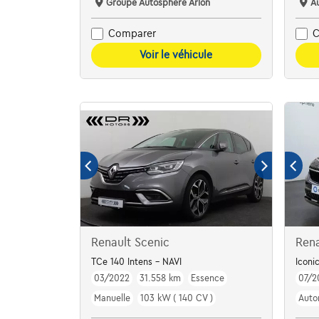
Groupe Autosphere Arlon
A
Comparer
C
Voir le véhicule
Renault Scenic
Rena
TCe 140 Intens - NAVI
Iconi
03/2022
31.558 km
Essence
07/2
Manuelle
103 kW ( 140 CV )
Auto