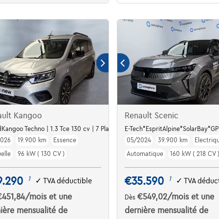
ault Kangoo
Renault Scenic
ARBAY |
Kangoo Techno | 1.3 Tce 130 cv | 7 Places | Clim | Camera
E-Tech*EspritAlpine*SolarBay*
2026
19.900 km
Essence
05/2024
39.900 km
Electriq
elle
96 kW ( 130 CV )
Automatique
160 kW ( 218 CV 
9.290
€35.590
1
1
✓
TVA déductible
✓
TVA déduct
€451,84
/mois
et une
€549,02
/mois
et une
Dès
ière mensualité de
dernière mensualité de