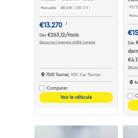
03/2
Manuelle
88 kW ( 120 CV )
Manu
€13.270
1
€1
€263,12
/mois
Dès
Découvrez l’exemple chiffré complet
Dès
dern
€4.1
Découv
7520 Tournai,
VDC Car Tournai
A
Comparer
C
Voir le véhicule