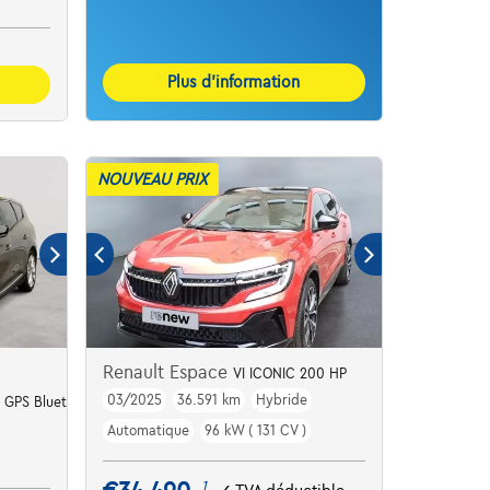
Plus d’information
NOUVEAU PRIX
Renault Espace
VI ICONIC 200 HP
03/2025
36.591 km
Hybride
o GPS Bluetooth
Automatique
96 kW ( 131 CV )
1