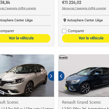
38,84
€11.226,02
rez l’exemple chiffré complet
Découvrez l’exemple chiffré complet
utosphere Center Liège
Autosphere Center Liège
omparer
Comparer
Voir le véhicule
Voir le véhicule
ult Scenic
Renault Grand Scenic
s | 1.3 Tce 140 cv | Clim auto | Camera | Alu | Cruise
1.7 DCi 120cv 7pl. Automatique