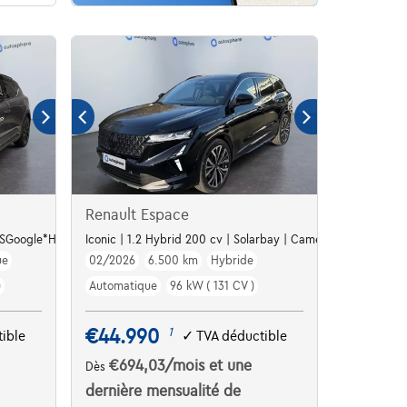
Renault Espace
GPSGoogle*HarmanKardon*
Iconic | 1.2 Hybrid 200 cv | Solarbay | Camera | Capteurs av 
ue
02/2026
6.500 km
Hybride
)
Automatique
96 kW ( 131 CV )
€44.990
1
ible
✓
TVA déductible
€694,03
/mois
et une
Dès
dernière mensualité de