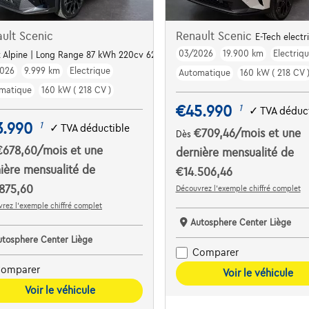
ult Scenic
Renault Scenic
E-Tech electr
03/2026
19.900 km
Electriq
t Alpine | Long Range 87 kWh 220cv 625 kms Clim | Cruise l Alu
026
9.999 km
Electrique
Automatique
160 kW ( 218 CV 
matique
160 kW ( 218 CV )
€45.990
1
✓
TVA déduct
3.990
1
✓
TVA déductible
€709,46
/mois
et une
Dès
€678,60
/mois
et une
dernière mensualité de
ière mensualité de
€14.506,46
875,60
Découvrez l’exemple chiffré complet
rez l’exemple chiffré complet
Autosphere Center Liège
utosphere Center Liège
Comparer
omparer
Voir le véhicule
Voir le véhicule