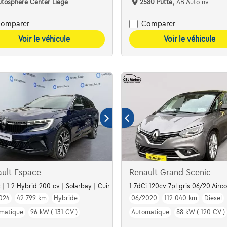
utosphere Center Liège
2580 Putte,
AB Auto nv
omparer
Comparer
Voir le véhicule
Voir le véhicule
ult Espace
Renault Grand Scenic
c | 1.2 Hybrid 200 cv | Solarbay | Cuir | Clim | Gps | Alu
1.7dCi 120cv 7pl gris 06/20 Airc
024
42.799 km
Hybride
06/2020
112.040 km
Diesel
matique
96 kW ( 131 CV )
Automatique
88 kW ( 120 CV )