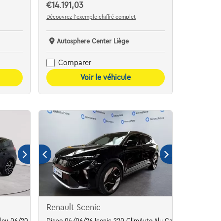
€14.191,03
Découvrez l’exemple chiffré complet
Autosphere Center Liège
Comparer
Voir le véhicule
Renault Scenic
 bleu 06/20 90493km
Dispo 04/06/26 Iconic 220 ClimAuto Alu Camera Gps Capte