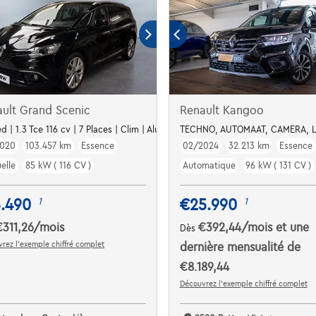
ult Grand Scenic
Renault Kangoo
Capteurs Av*Ar
d | 1.3 Tce 116 cv | 7 Places | Clim | Alu | Gps
TECHNO, AUTOMAAT, CAMERA, L
2020
103.457 km
Essence
02/2024
32.213 km
Essence
elle
85 kW ( 116 CV )
Automatique
96 kW ( 131 CV )
5.490
€25.990
1
1
€311,26
/mois
€392,44
/mois
et une
Dès
rez l’exemple chiffré complet
dernière mensualité de
€8.189,44
Découvrez l’exemple chiffré complet