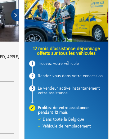
12 mois d’assistance dépannage
offerts sur tous les véhicules
ED, APPLE/ANDROID, AUTOM. AIRCO
1
Trouvez votre véhicule
2
Rendez-vous dans votre concession
3
Le vendeur active instantanément
votre assistance
✓
Profitez de votre assistance
pendant 12 mois
✓
Dans toute la Belgique
✓
Véhicule de remplacement