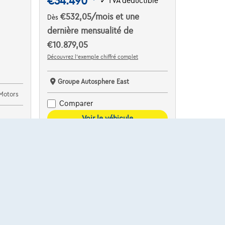
€34.490
✓
TVA déductible
€532,05
/mois
et une
Dès
dernière mensualité de
€10.879,05
Découvrez l’exemple chiffré complet
Groupe Autosphere East
Motors
Comparer
Voir le véhicule