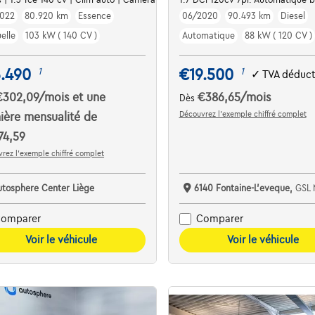
022
80.920 km
Essence
06/2020
90.493 km
Diesel
elle
103 kW ( 140 CV )
Automatique
88 kW ( 120 CV )
5.490
€19.500
1
1
✓
TVA déduct
€302,09
/mois
et une
€386,65
/mois
Dès
Découvrez l’exemple chiffré complet
ière mensualité de
74,59
rez l’exemple chiffré complet
utosphere Center Liège
6140 Fontaine-L'eveque,
GSL 
omparer
Comparer
Voir le véhicule
Voir le véhicule