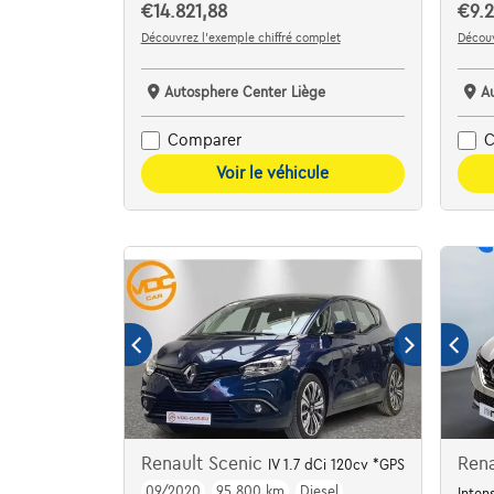
€14.821,88
€9.2
Découvrez l’exemple chiffré complet
Découv
Autosphere Center Liège
A
Comparer
C
Voir le véhicule
Renault Scenic
Rena
IV 1.7 dCi 120cv *GPS
09/2020
95.800 km
Diesel
Inten