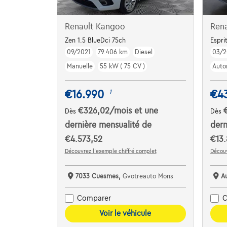
Renault Kangoo
Rena
Zen 1.5 BlueDci 75ch
Espri
09/2021
79.406 km
Diesel
03/2
Manuelle
55 kW ( 75 CV )
Auto
€16.990
€4
1
€326,02
/mois
et une
Dès
Dès
dernière mensualité de
dern
€4.573,52
€13.
Découvrez l’exemple chiffré complet
Découv
7033 Cuesmes,
Gvotreauto Mons
A
Comparer
C
Voir le véhicule