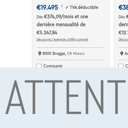
€19.495
€3
1
✓
TVA déductible
€374,09
/mois
et une
Dès
Dès
dernière mensualité de
dern
€5.247,84
€12.
Découvrez l’exemple chiffré complet
Découv
8000 Brugge,
DR Motors
A
ATTENT
Comparer
C
Voir le véhicule