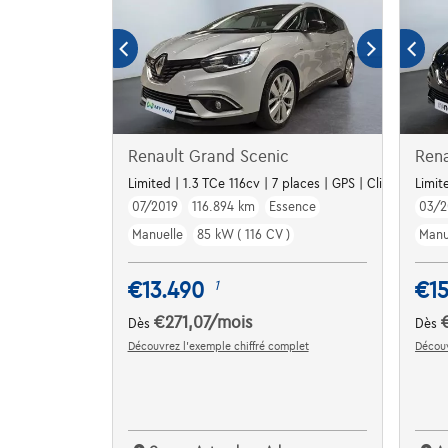
Renault Grand Scenic
Rena
Limited | 1.3 TCe 116cv | 7 places | GPS | Clim auto | 
Limite
07/2019
116.894 km
Essence
03/
Manuelle
85 kW ( 116 CV )
Manu
€13.490
€1
1
€271,07
/mois
Dès
Dès
Découvrez l’exemple chiffré complet
Découv