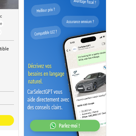
ic
ue
)
ible