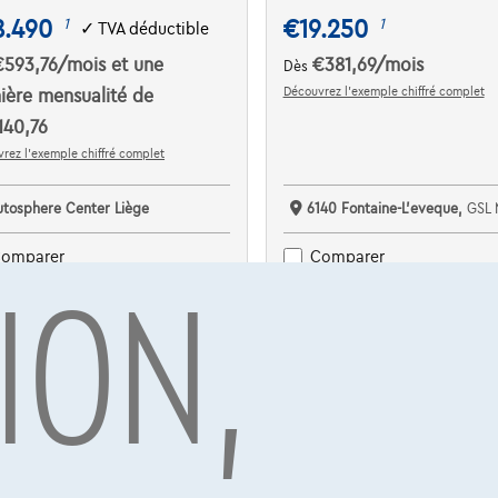
8.490
€19.250
1
1
✓
TVA déductible
€593,76
/mois
et une
€381,69
/mois
Dès
Découvrez l’exemple chiffré complet
ière mensualité de
140,76
rez l’exemple chiffré complet
utosphere Center Liège
6140 Fontaine-L'eveque,
GSL 
ION,
omparer
Comparer
Voir le véhicule
Voir le véhicule