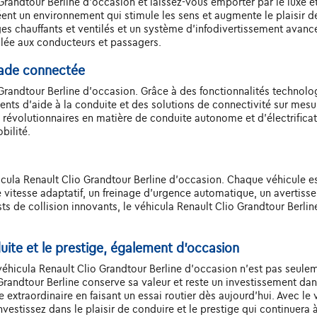
Grandtour Berline d'occasion et laissez-vous emporter par le luxe et
réent un environnement qui stimule les sens et augmente le plaisir 
s chauffants et ventilés et un système d'infodivertissement avancé
alée aux conducteurs et passagers.
lade connectée
 Grandtour Berline d'occasion. Grâce à des fonctionnalités technol
gents d'aide à la conduite et des solutions de connectivité sur mesu
révolutionnaires en matière de conduite autonome et d'électrificati
bilité.
hicula Renault Clio Grandtour Berline d'occasion. Chaque véhicule
vitesse adaptatif, un freinage d'urgence automatique, un avertisse
s de collision innovants, le véhicula Renault Clio Grandtour Berline
duite et le prestige, également d'occasion
e véhicula Renault Clio Grandtour Berline d'occasion n'est pas seulem
Grandtour Berline conserve sa valeur et reste un investissement dans
 extraordinaire en faisant un essai routier dès aujourd'hui. Avec le 
estissez dans le plaisir de conduire et le prestige qui continuera à