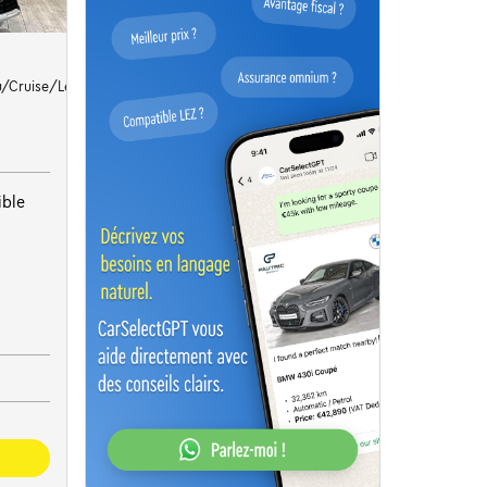
Cruise/Led *1j garantie*
ible