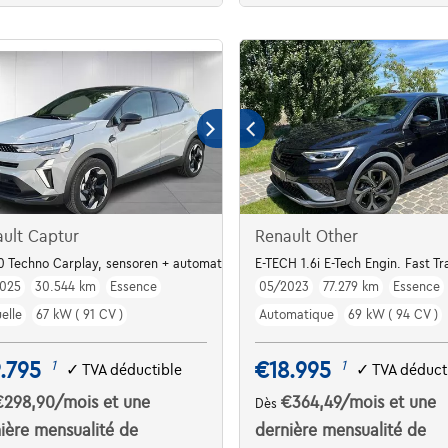
ult Captur
Renault Other
s av arr | Cruise
 Techno Carplay, sensoren + automatische airco
E-TECH 1.6i E-Tech Engin. Fast 
025
30.544 km
Essence
05/2023
77.279 km
Essence
elle
67 kW ( 91 CV )
Automatique
69 kW ( 94 CV )
.795
€18.995
1
1
✓
TVA déductible
✓
TVA déduct
€298,90
/mois
et une
€364,49
/mois
et une
Dès
ière mensualité de
dernière mensualité de