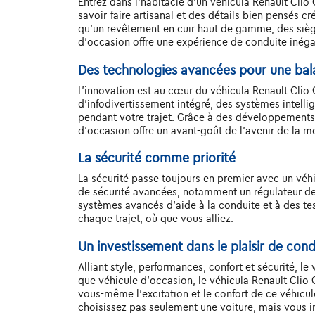
Entrez dans l'habitacle d'un véhicula Renault Clio 
savoir-faire artisanal et des détails bien pensés c
qu'un revêtement en cuir haut de gamme, des siège
d'occasion offre une expérience de conduite inég
Des technologies avancées pour une ba
L'innovation est au cœur du véhicula Renault Clio
d'infodivertissement intégré, des systèmes intelli
pendant votre trajet. Grâce à des développements 
d'occasion offre un avant-goût de l'avenir de la mo
La sécurité comme priorité
La sécurité passe toujours en premier avec un vé
de sécurité avancées, notamment un régulateur de 
systèmes avancés d'aide à la conduite et à des test
chaque trajet, où que vous alliez.
Un investissement dans le plaisir de con
Alliant style, performances, confort et sécurité, l
que véhicule d'occasion, le véhicula Renault Clio 
vous-même l'excitation et le confort de ce véhicule
choisissez pas seulement une voiture, mais vous inv