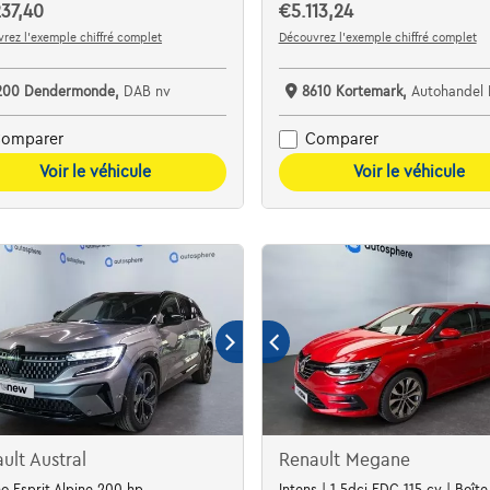
37,40
€5.113,24
rez l’exemple chiffré complet
Découvrez l’exemple chiffré complet
200 Dendermonde,
DAB nv
8610 Kortemark,
Autohandel Be
omparer
Comparer
Voir le véhicule
Voir le véhicule
ult Austral
Renault Megane
o Esprit Alpine 200 hp
Intens | 1.5dci EDC 115 cv | Boîte