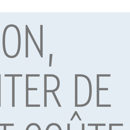
ION,
par Alpha Credit s.a., prêteur, Montagne du Parc 8/3, 1000 Bruxelles, TVA 
vard Albert II 4, B12, 1000 Brussel, BTW BE 1003.765.106, BE93 0019 6639 076
TER DE
Découv