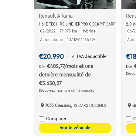
Renault Arkana
Rena
1.6i E-TECH RS LINE-1ERPRO-COCKPIT-CARPLAY-CAME
2.0 d
02/2022
79.978 km
Hybride
06/
Automatique
107 kW ( 145 CV )
Auto
€20.990
€1
1
✓
TVA déductible
€402,77
/mois
et une
Dès
Dès
Découv
dernière mensualité de
€5.650,27
Découvrez l’exemple chiffré complet
7033 Cuesmes,
JS CARS CUESMES
G
Comparer
C
Voir le véhicule