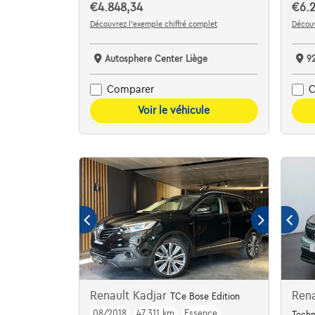
€4.848,34
€6.2
Découvrez l’exemple chiffré complet
Découv
Autosphere Center Liège
9
Comparer
C
Voir le véhicule
Renault Kadjar
Rena
TCe Bose Edition
08/2018
47.311 km
Essence
Techn