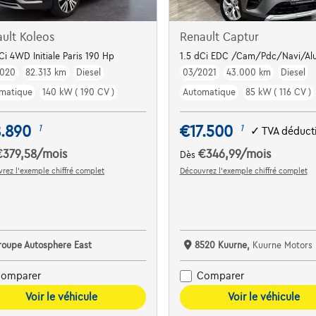
ult Koleos
Renault Captur
RA360-GPS-JANTES18-PDC
Ci 4WD Initiale Paris 190 Hp
1.5 dCi EDC /Cam/Pdc/Navi/Alu/
2020
82.313 km
Diesel
03/2021
43.000 km
Diesel
matique
140 kW ( 190 CV )
Automatique
85 kW ( 116 CV )
8.890
€17.500
1
1
✓
TVA déduct
€379,58
/mois
€346,99
/mois
Dès
rez l’exemple chiffré complet
Découvrez l’exemple chiffré complet
roupe Autosphere East
8520 Kuurne,
Kuurne Motors
omparer
Comparer
Voir le véhicule
Voir le véhicule