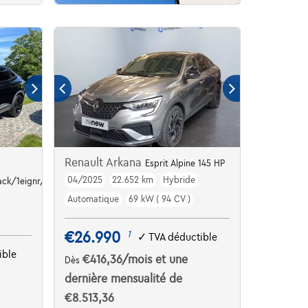
Renault Arkana
Esprit Alpine 145 HP
04/2025
22.652 km
Hybride
Track/1eignr/Carplay/Camera/Cruise/Clima...
Automatique
69 kW ( 94 CV )
€26.990
1
✓
TVA déductible
ible
€416,36
/mois
et une
Dès
dernière mensualité de
€8.513,36