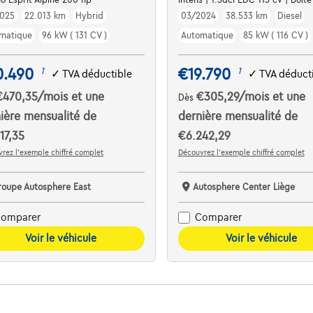
025
22.013 km
Hybrid
03/2024
38.533 km
Diesel
matique
96 kW ( 131 CV )
Automatique
85 kW ( 116 CV )
0.490
€19.790
1
1
✓
TVA déductible
✓
TVA déduct
€470,35
/mois
et une
€305,29
/mois
et une
Dès
ière mensualité de
dernière mensualité de
17,35
€6.242,29
rez l’exemple chiffré complet
Découvrez l’exemple chiffré complet
roupe Autosphere East
Autosphere Center Liège
omparer
Comparer
Voir le véhicule
Voir le véhicule