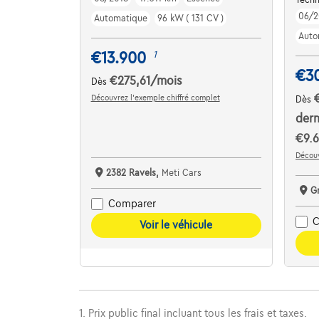
06/2
Automatique
96 kW ( 131 CV )
Auto
€13.900
1
€3
€275,61
/mois
Dès
Découvrez l’exemple chiffré complet
Dès
dern
€9.6
Découv
2382 Ravels,
Meti Cars
G
Comparer
C
Voir le véhicule
1. Prix public final incluant tous les frais et taxes.