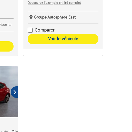
Découvrez l’exemple chiffré complet
Groupe Autosphere East
ernaert
Comparer
Voir le véhicule
 auto | Clim auto | Alu | Carplay