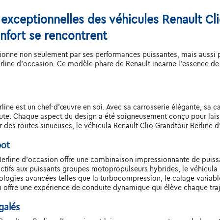
 exceptionnelles des véhicules Renault Cl
nfort se rencontrent
onne non seulement par ses performances puissantes, mais aussi par
rline d'occasion. Ce modèle phare de Renault incarne l'essence de 
ine est un chef-d'œuvre en soi. Avec sa carrosserie élégante, sa cal
route. Chaque aspect du design a été soigneusement conçu pour lais
sur des routes sinueuses, le véhicula Renault Clio Grandtour Berline d
pot
 Berline d'occasion offre une combinaison impressionnante de puis
tifs aux puissants groupes motopropulseurs hybrides, le véhicula R
ogies avancées telles que la turbocompression, le calage variable
n offre une expérience de conduite dynamique qui élève chaque traj
galés