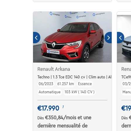
Renault Arkana
Rena
Techno | 1.3 Tce EDC 140 cv | Clim auto | Alu | Capteur
TCe90
06/2023
61.257 km
Essence
03/2
Automatique
103 kW ( 140 CV )
Manu
€17.990
€19
1
€350,84
/mois
et une
Dès
Dès
dernière mensualité de
dern