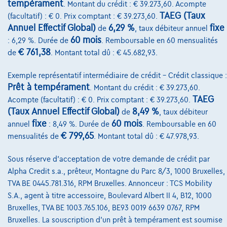
tempérament
. Montant du crédit : € 39.273,60. Acompte
TAEG (Taux
(facultatif) : € 0. Prix comptant : € 39.273,60.
Annuel Effectif Global)
6,29 %
fixe
de
, taux débiteur annuel
Sur Nous
60 mois
: 6,29 %. Durée de
. Remboursable en 60 mensualités
Devenez client
€ 761,38
de
. Montant total dû : € 45.682,93.
Qui nous sommes
Exemple représentatif intermédiaire de crédit – Crédit classique :
Prêt à tempérament
. Montant du crédit : € 39.273,60.
Charte de qualité
TAEG
Acompte (facultatif) : € 0. Prix comptant : € 39.273,60.
Nos dealers
(Taux Annuel Effectif Global)
8,49 %
de
, taux débiteur
fixe
60 mois
annuel
: 8,49 %. Durée de
. Remboursable en 60
Nos partenaires
€ 799,65
mensualités de
. Montant total dû : € 47.978,93.
Notre équipe
Sous réserve d'acceptation de votre demande de crédit par
Contact
Alpha Credit s.a., prêteur, Montagne du Parc 8/3, 1000 Bruxelles,
TVA BE 0445.781.316, RPM Bruxelles. Annonceur : TCS Mobility
S.A., agent à titre accessoire, Boulevard Albert II 4, B12, 1000
Bruxelles, TVA BE 1003.765.106, BE93 0019 6639 0767, RPM
@2024 TCS Mobility SA/NV Copyright
Bruxelles. La souscription d'un prêt à tempérament est soumise