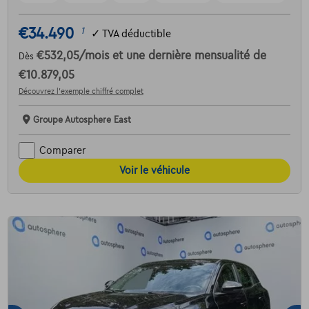
€34.490
1
✓
TVA déductible
€532,05
/mois
et une dernière mensualité de
Dès
€10.879,05
Découvrez l’exemple chiffré complet
Groupe Autosphere East
Comparer
Voir le véhicule