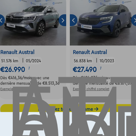
AT
EM
Renault Austral
Renault Austral
|
|
51.576 km
05/2024
56.838 km
10/2023
€26.990
€27.490
1
1
Dès
€416,36
/mois
avec une
Dès
€424,07
/mois
avec une
dernière mensualité de
€8.513,36
dernière mensualité de
€8.671,07
Exemple chiffré complet
Exemple chiffré complet
Découvrez toute la gamme