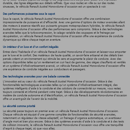
durable, des lignes élégantes aux détails raffinés. Que vous rouliez en ville ou sur des routes
sinueuses, le véhicula Renault Austral Monovolume d'occasion est un spectacle à voir.
Des performances puissantes sous le capot
Sous le capot, le véhicula Renault Austral Monovolume d'occasion offre une combinaison
impressionnante de puissance et d'efficacité. Avec une gamme d'options de moteur avancées allant
des moteurs à essence réactifs aux puissants groupes motopropulseurs hybrides, le véhicula Renault
Austral Monovolume d'occasion offre des performances sans compromis. Grâce à des technologies
avancées telles que la turbocompression, le calage variable des soupapes et le freinage par
récupération, un véhicula Renault Austral Monovolume d'occasion offre une expérience de conduite
dynamique qui élève chaque trajet en aventure.
Un intérieur d’un luxe et d’un confort inégalés
Entrez dans l'habitacle d'un véhicula Renault Austral Monovolume d'occasion et laissez-vous emporter
par le luxe et le confort. Des matériaux de haute qualité, un savoir-faire artisanal et des détails bien
pensés créent un environnement qui stimule les sens et augmente le plaisir de conduire. Avec des
options disponibles telles qu'un revêtement en cuir haut de gamme, des sièges chauffants et ventilés
et un système d'infodivertissement avancé, un véhicula Renault Austral Monovolume d'occasion offre
une expérience de conduite inégalée aux conducteurs et passagers.
Des technologies avancées pour une balade connectée
L'innovation est au cœur du véhicula Renault Austral Monovolume d'occasion. Grâce à des
fonctionnalités technologiques avancées telles qu'un système d'infodivertissement intégré, des
systèmes intelligents d'aide à la conduite et des solutions de connectivité sur mesure, vous restez
toujours connecté et informé pendant votre trajet. Grâce à des développements révolutionnaires en
matière de conduite autonome et d'électrification, un véhicula Renault Austral Monovolume d'occasion
offre un avant-goût de l'avenir de la mobilité.
La sécurité comme priorité
La sécurité passe toujours en premier avec un véhicula Renault Austral Monovolume d'occasion.
Chaque véhicule est équipé d'une gamme complète de fonctionnalités de sécurité avancées,
notamment un régulateur de vitesse adaptatif, un freinage d'urgence automatique, un avertisseur
d'angle mort et bien plus encore. Grâce à des systèmes avancés d'aide à la conduite et à des tests
de collision innovants, le véhicula Renault Austral Monovolume d'occasion vous offre une tranquillité
d'esprit à chaque trajet, où que vous alliez.