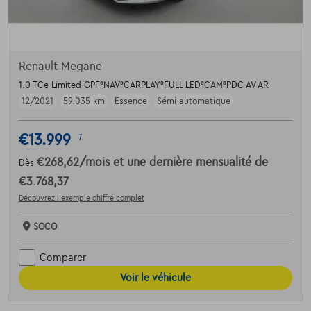
Renault Megane
1.0 TCe Limited GPF°NAV°CARPLAY°FULL LED°CAM°PDC AV-AR
12/2021
59.035 km
Essence
Sémi-automatique
€13.999
1
€268,62
/mois
et une dernière mensualité de
Dès
€3.768,37
Découvrez l’exemple chiffré complet
SOCO
Comparer
Voir le véhicule