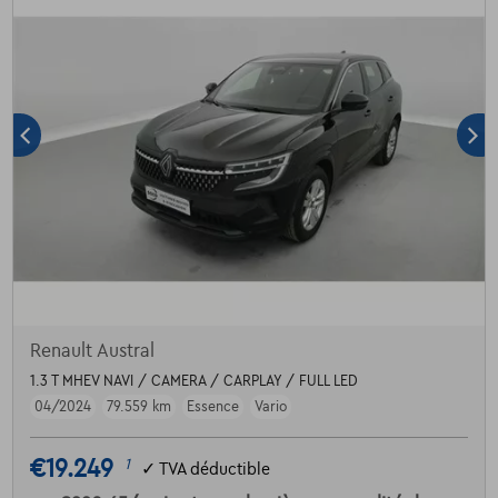
Renault Austral
1.3 T MHEV NAVI / CAMERA / CARPLAY / FULL LED
04/2024
79.559 km
Essence
Vario
€19.249
1
✓
TVA déductible