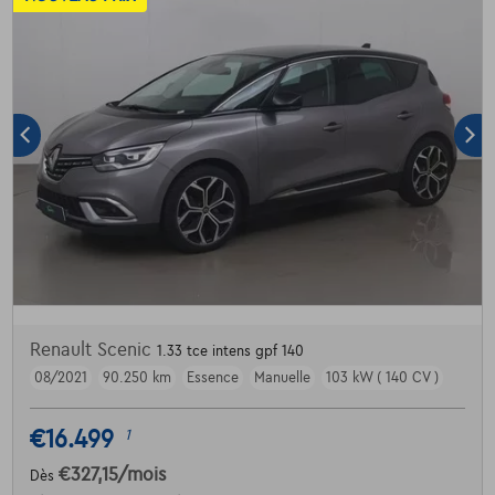
Renault Scenic
1.33 tce intens gpf 140
08/2021
90.250 km
Essence
Manuelle
103 kW ( 140 CV )
€16.499
1
€327,15
/mois
Dès