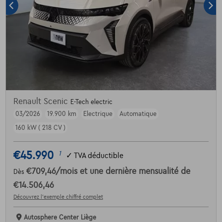
Renault Scenic
E-Tech electric
03/2026
19.900 km
Electrique
Automatique
160 kW ( 218 CV )
€45.990
1
✓
TVA déductible
€709,46
/mois
et une dernière mensualité de
Dès
€14.506,46
Découvrez l’exemple chiffré complet
Autosphere Center Liège