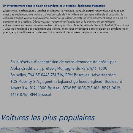
Un investissement dans le plaisir de conduite et le prestige, également d'occasion
Alliant style, performances, confort et sécurité, le véhicula Renault Austral Monovolume d'occasion
n'est pas seulement une voiture : c'est un style de vie. Même en tant que véhicule d'occasion, le
véhicula Renault Austral Monovolume conserve sa valeur et reste un investissement dans le plaisir de
conduire et le prestige. Découvrez par vous-même l'excitation et le confort de ce véhicule
extraordinaire en faisant un essai routier dès aujourd'hui. Avec le véhicula Renault Austral Monovolume
, vous ne choisissez pas seulement une voiture, mais vous investissez dans le plaisir de conduire et le
prestige qui continuera à porter ses fruits pendant des années de plaisir de conduire.
Sous réserve d’acceptation de votre demande de crédit par
Alpha Credit s.a., prêteur, Montagne du Parc 8/3, 1000
Bruxelles, TVA BE 0445.781.316, RPM Bruxelles. Adverteerder:
TCS Mobility S.A., agent in bijkomstige hoedanigheid, Boulevard
Albert II 4, B12, 1000 Brussel, BTW BE 1003.765.106, BE93 0019
6639 0767, RPM Brussel.
Voitures les plus populaires