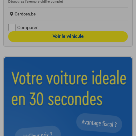
Découvrez l’exemple chiffré complet
Cardoen.be
Comparer
Voir le véhicule