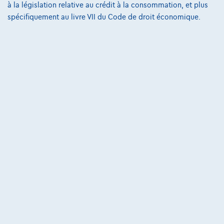
à la législation relative au crédit à la consommation, et plus
Conditions Générales
spécifiquement au livre VII du Code de droit économique.
Conditions d'assistance
Protection Des Données
Politique Des Cookies
Charte de qualité
Site Map
Login