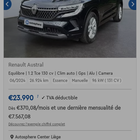
Renault Austral
Equilibre | 1.2 Tce 130 cv | Clim auto | Gps | Alu | Camera
06/2024
26.924 km
Essence
Manuelle
96 kW ( 131 CV )
€23.990
1
✓
TVA déductible
€370,08
/mois
et une dernière mensualité de
Dès
€7.567,08
Découvrez l’exemple chiffré complet
Autosphere Center Liège