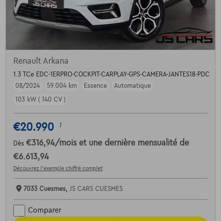
Renault Arkana
1.3 TCe EDC-1ERPRO-COCKPIT-CARPLAY-GPS-CAMERA-JANTES18-PDC
08/2024
59.004 km
Essence
Automatique
103 kW ( 140 CV )
€20.990
1
€316,94
/mois
et une dernière mensualité de
Dès
€6.613,94
Découvrez l’exemple chiffré complet
7033 Cuesmes,
JS CARS CUESMES
Comparer