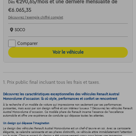
€290,65
/mois
et une dernière mensualité de
Dès
€6.065,35
Découvrez l’exemple chiffré complet
SOCO
Comparer
Voir le véhicule
1. Prix public final incluant tous les frais et taxes.
Découvrez les caractéristiques exceptionnelles des véhicules Renault Austral
Monovolume d'occasion: là où style, performances et confort se rencontrent
À la recherche d'un modèle de voiture qui impressionne non seulement par ses performances
puissantes, mais aussi par son design raffiné et son intérieur luxueux ? Découvrez les véhicules Renault
Austral Monovolume d'occasion. Ce modèle phare de Renault incarne l'essence de l'excellence
automobile et offre une expérience de conduite qui dépasse toutes les attentes.
Un design qui dépasse l'imagination
Le design des véhicules Renault Austral Monovolume est un chef-d'œuvre en soi. Avec sa carrosserie
élégante, sa calandre saisissante et ses phares distinctifs, ce véhicule attire immédiatement l'attention
sur la route. Chaque aspect du design a été soigneusement conçu pour laisser une impression