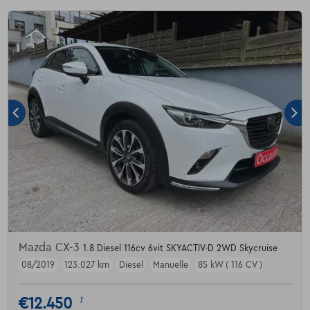
Mazda CX-3
1.8 Diesel 116cv 6vit SKYACTIV-D 2WD Skycruise
08/2019
123.027 km
Diesel
Manuelle
85 kW ( 116 CV )
€12.450
1