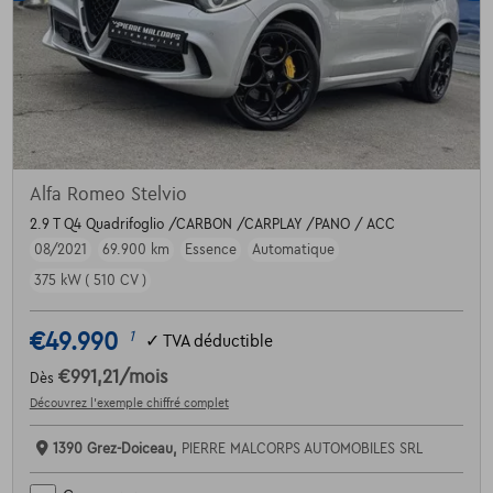
Alfa Romeo Stelvio
2.9 T Q4 Quadrifoglio /CARBON /CARPLAY /PANO / ACC
08/2021
69.900 km
Essence
Automatique
375 kW ( 510 CV )
€49.990
1
✓
TVA déductible
€991,21
/mois
Dès
Découvrez l’exemple chiffré complet
1390 Grez-Doiceau,
PIERRE MALCORPS AUTOMOBILES SRL