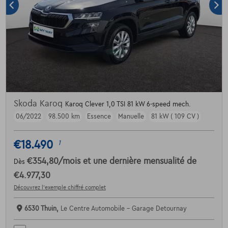
Skoda Karoq
Karoq Clever 1,0 TSI 81 kW 6-speed mech.
06/2022
98.500 km
Essence
Manuelle
81 kW ( 109 CV )
€18.490
1
€354,80
/mois
et une dernière mensualité de
Dès
€4.977,30
Découvrez l’exemple chiffré complet
6530 Thuin,
Le Centre Automobile - Garage Detournay