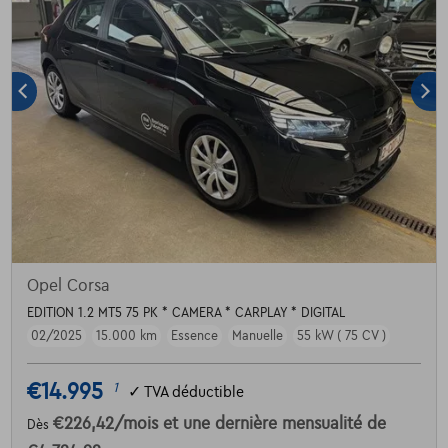
Opel Corsa
EDITION 1.2 MT5 75 PK * CAMERA * CARPLAY * DIGITAL
02/2025
15.000 km
Essence
Manuelle
55 kW ( 75 CV )
€14.995
1
✓
TVA déductible
€226,42
/mois
et une dernière mensualité de
Dès