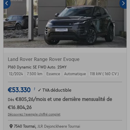
Land Rover Range Rover Evoque
P160 Dynamic SE FWD Auto. 25MY
12/2024
7.500 km
Essence
Automatique
118 kW ( 160 CV )
€53.330
1
✓
TVA déductible
€805,26
/mois
et une dernière mensualité de
Dès
€16.804,26
Découvrez l’exemple chiffré complet
7540 Tournai,
JLR Dejonckheere Tournai