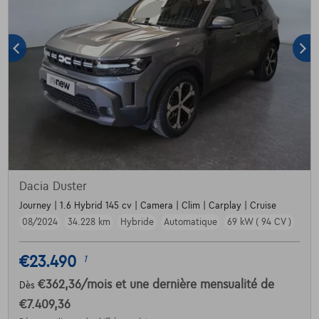
Dacia Duster
Journey | 1.6 Hybrid 145 cv | Camera | Clim | Carplay | Cruise
08/2024
34.228 km
Hybride
Automatique
69 kW ( 94 CV )
€23.490
1
€362,36
/mois
et une dernière mensualité de
Dès
€7.409,36