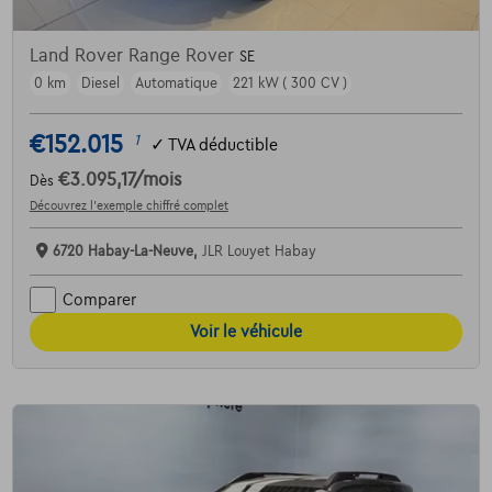
Land Rover Range Rover
SE
0 km
Diesel
Automatique
221 kW ( 300 CV )
€152.015
1
✓
TVA déductible
€3.095,17
/mois
Dès
Découvrez l’exemple chiffré complet
6720 Habay-La-Neuve,
JLR Louyet Habay
Comparer
Voir le véhicule