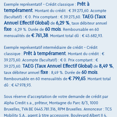
Prêt à
Exemple représentatif – Crédit classique :
tempérament
. Montant du crédit : € 39.273,60. Acompte
TAEG (Taux
(facultatif) : € 0. Prix comptant : € 39.273,60.
Annuel Effectif Global)
6,29 %
de
, taux débiteur annuel
fixe
60 mois
: 6,29 %. Durée de
. Remboursable en 60
€ 761,38
mensualités de
. Montant total dû : € 45.682,93.
Exemple représentatif intermédiaire de crédit – Crédit
Prêt à tempérament
classique :
. Montant du crédit : €
39.273,60. Acompte (facultatif) : € 0. Prix comptant : €
TAEG (Taux Annuel Effectif Global)
8,49 %
39.273,60.
de
,
fixe
60 mois
taux débiteur annuel
: 8,49 %. Durée de
.
€ 799,65
Remboursable en 60 mensualités de
. Montant total
Volkswagen Golf
dû : € 47.978,93.
R-Line | 1.5 TSI 150cv | Carplay | Caméra | GPS | Led Matrix
07/2023
43.688 km
Essence
Automatique
Sous réserve d'acceptation de votre demande de crédit par
110 kW ( 150 CV )
Alpha Credit s.a., prêteur, Montagne du Parc 8/3, 1000
Bruxelles, TVA BE 0445.781.316, RPM Bruxelles. Annonceur : TCS
€27.490
1
Mobility S.A., agent à titre accessoire, Boulevard Albert II 4,