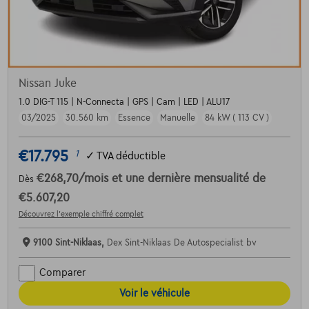
Nissan Juke
1.0 DIG-T 115 | N-Connecta | GPS | Cam | LED | ALU17
03/2025
30.560 km
Essence
Manuelle
84 kW ( 113 CV )
€17.795
1
✓
TVA déductible
€268,70
/mois
et une dernière mensualité de
Dès
€5.607,20
Découvrez l’exemple chiffré complet
9100 Sint-Niklaas,
Dex Sint-Niklaas De Autospecialist bv
Comparer
Voir le véhicule