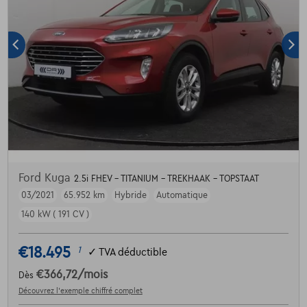
Ford Kuga
2.5i FHEV - TITANIUM - TREKHAAK - TOPSTAAT
03/2021
65.952 km
Hybride
Automatique
140 kW ( 191 CV )
€18.495
1
✓
TVA déductible
€366,72
/mois
Dès
Découvrez l’exemple chiffré complet