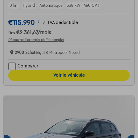
0 km
Hybrid
Automatique
338 kW ( 460 CV )
€115.990
1
✓
TVA déductible
€2.361,67
/mois
Dès
Découvrez l’exemple chiffré complet
2900 Schoten,
JLR Metropool Noord
Comparer
Voir le véhicule