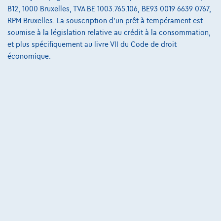
B12, 1000 Bruxelles, TVA BE 1003.765.106, BE93 0019 6639 0767,
€536,11
/mois
et une dernière mensualité de
Dès
RPM Bruxelles. La souscription d'un prêt à tempérament est
€7.408,61
soumise à la législation relative au crédit à la consommation,
Découvrez l’exemple chiffré complet
et plus spécifiquement au livre VII du Code de droit
économique.
Autosphere Center Liège
Comparer
Voir le véhicule