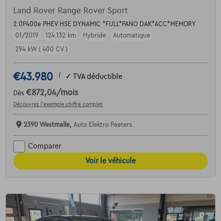
Land Rover Range Rover Sport
2.0P400e PHEV HSE DYNAMIC *FULL*PANO DAK*ACC*MEMORY
01/2019
124.132 km
Hybride
Automatique
294 kW ( 400 CV )
€43.980
1
✓
TVA déductible
€872,04
/mois
Dès
Découvrez l’exemple chiffré complet
2390 Westmalle,
Auto Elektro Peeters
Comparer
Voir le véhicule