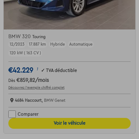
BMW 320
Touring
12/2023
17.887 km
Hybride
Automatique
120 kW ( 163 CV )
€42.229
1
✓
TVA déductible
€859,82
/mois
Dès
Découvrez l’exemple chiffré complet
4684 Haccourt,
BMW Genet
Comparer
Voir le véhicule