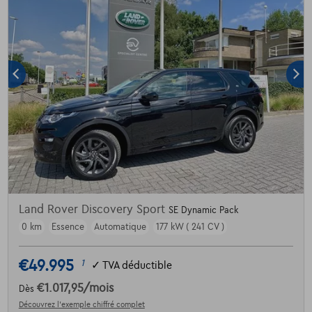
Land Rover Discovery Sport
SE Dynamic Pack
0 km
Essence
Automatique
177 kW ( 241 CV )
€49.995
1
✓
TVA déductible
€1.017,95
/mois
Dès
Découvrez l’exemple chiffré complet