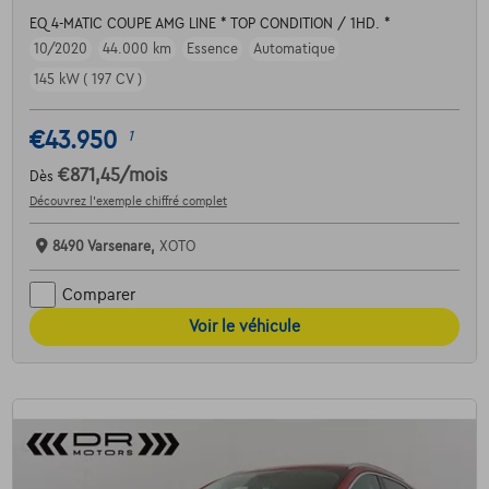
EQ 4-MATIC COUPE AMG LINE * TOP CONDITION / 1HD. *
10/2020
44.000 km
Essence
Automatique
145 kW ( 197 CV )
€43.950
1
€871,45
/mois
Dès
Découvrez l’exemple chiffré complet
8490 Varsenare,
XOTO
Comparer
Voir le véhicule