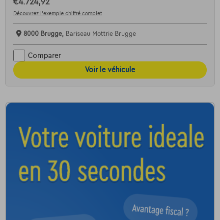
€4.724,92
Découvrez l’exemple chiffré complet
8000 Brugge,
Bariseau Mottrie Brugge
Comparer
Voir le véhicule