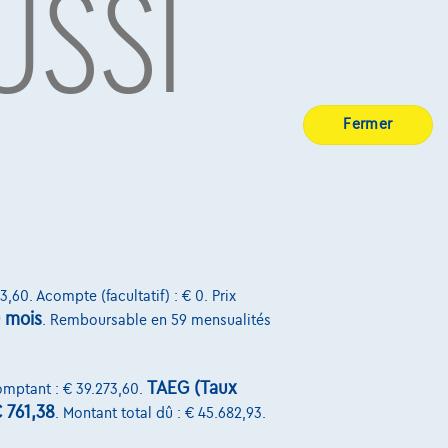
USSI
BE 0445.781.316, RPM Bruxelles. Adverteerder: TCS
Fermer
7, RPM Brussel.
Sur Nous
Devenez client
3,60. Acompte (facultatif) : € 0. Prix
Qui nous sommes
 mois
. Remboursable en 59 mensualités
Charte de qualité
Nos dealers
TAEG (Taux
comptant : € 39.273,60.
 761,38
. Montant total dû : € 45.682,93.
Nos partenaires