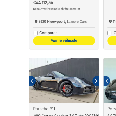
€44.112,36
Découvrez l’exemple chiffré complet
8620 Nieuwpoort,
Lazoore Cars
1
Comparer
C
Voir le véhicule
Porsche 911
Pors
/992 Carrera Cabriolet 3.0 Turbo PDK *360'CAMERA*
2.0 