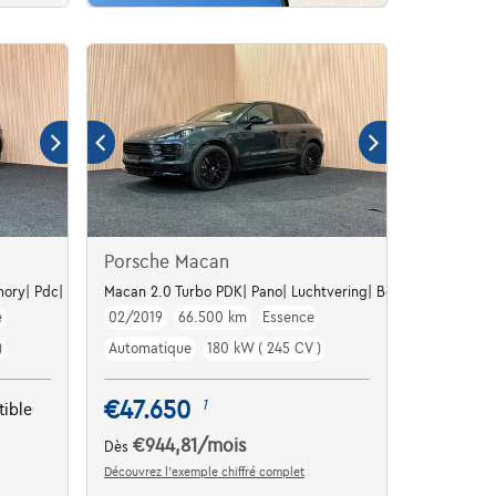
Porsche Macan
ory| Pdc| Navi|
Macan 2.0 Turbo PDK| Pano| Luchtvering| Bose
e
02/2019
66.500 km
Essence
)
Automatique
180 kW ( 245 CV )
€47.650
1
ible
€944,81
/mois
Dès
Découvrez l’exemple chiffré complet