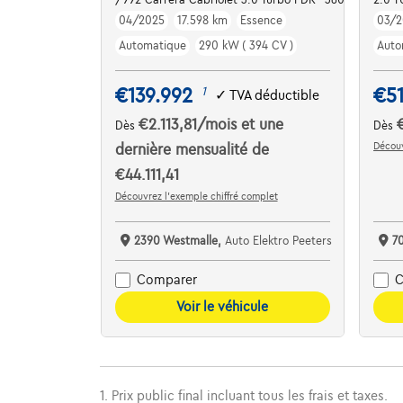
04/2025
17.598 km
Essence
03/2
Automatique
290 kW ( 394 CV )
Auto
€139.992
€5
1
✓
TVA déductible
€2.113,81
/mois
et une
Dès
Dès
Découv
dernière mensualité de
€44.111,41
Découvrez l’exemple chiffré complet
2390 Westmalle,
Auto Elektro Peeters
7
Comparer
C
Voir le véhicule
1. Prix public final incluant tous les frais et taxes.