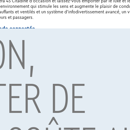
ra 4S Citadine d'occasion et laissez-vous emporter par le luxe et le
n environnement qui stimule les sens et augmente le plaisir de cond
ffants et ventilés et un système d'infodivertissement avancé, un v
urs et passagers.
ON,
lade connectée
era 4S Citadine d'occasion. Grâce à des fonctionnalités technolog
gents d'aide à la conduite et des solutions de connectivité sur mesu
révolutionnaires en matière de conduite autonome et d'électrificat
bilité.
ER DE
hicula Porsche Carrera 4S Citadine d'occasion. Chaque véhicule es
vitesse adaptatif, un freinage d'urgence automatique, un avertisse
s de collision innovants, le véhicula Porsche Carrera 4S Citadine d'
duite et le prestige, également d'occasion
e véhicula Porsche Carrera 4S Citadine d'occasion n'est pas seulemen
ra 4S Citadine conserve sa valeur et reste un investissement dans le
 extraordinaire en faisant un essai routier dès aujourd'hui. Avec le
estissez dans le plaisir de conduire et le prestige qui continuera à