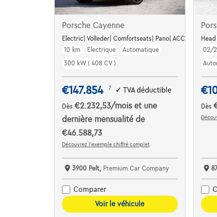
Porsche Cayenne
Por
Electric| Volleder| Comfortseats| Pano| ACC| FULL
Head 
10 km
Electrique
Automatique
02/
300 kW ( 408 CV )
Auto
€147.854
€1
1
✓
TVA déductible
€2.232,53
/mois
et une
Dès
Dès
Découv
dernière mensualité de
€46.588,73
Découvrez l’exemple chiffré complet
3900 Pelt,
Premium Car Company
8
Comparer
C
Voir le véhicule