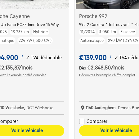
sche Cayenne
Porsche 992
Up Pano BOSE InnoDrive 14 Way
992.2 Carrera * Toit ouvrant * P
2025
18.237 km
Hybride
11/2024
3.050 km
Essence
matique
224 kW ( 300 CV )
Automatique
290 kW ( 394 CV 
04.900
€139.900
1
1
✓
TVA déductible
✓
TVA déduc
€2.135,87
/mois
€2.848,50
/mois
Dès
rez l’exemple chiffré complet
Découvrez l’exemple chiffré complet
710 Wielsbeke,
DCT Wielsbeke
1160 Auderghem,
Deman Brus
omparer
Comparer
Voir le véhicule
Voir le véhicule