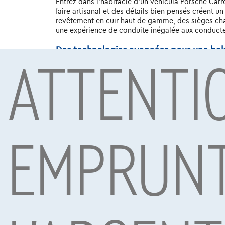
Entrez dans l'habitacle d'un véhicula Porsche Carre
faire artisanal et des détails bien pensés créent u
revêtement en cuir haut de gamme, des sièges chau
une expérience de conduite inégalée aux conducte
ATTENTI
Des technologies avancées pour une ba
L'innovation est au cœur du véhicula Porsche Carr
d'infodivertissement intégré, des systèmes intelli
pendant votre trajet. Grâce à des développements 
d'occasion offre un avant-goût de l'avenir de la mo
La sécurité comme priorité
EMPRUNT
La sécurité passe toujours en premier avec un vé
de sécurité avancées, notamment un régulateur de 
systèmes avancés d'aide à la conduite et à des test
chaque trajet, où que vous alliez.
Un investissement dans le plaisir de con
Alliant style, performances, confort et sécurité, l
que véhicule d'occasion, le véhicula Porsche Carre
vous-même l'excitation et le confort de ce véhicule
choisissez pas seulement une voiture, mais vous inv