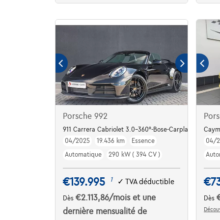
Porsche 992
Pors
911 Carrera Cabriolet 3.0-360°-Bose-Carplay
Cayma
04/2025
19.436 km
Essence
04/
Automatique
290 kW ( 394 CV )
Auto
€139.995
€7
1
✓
TVA déductible
€2.113,86
/mois
et une
Dès
Dès
Découv
dernière mensualité de