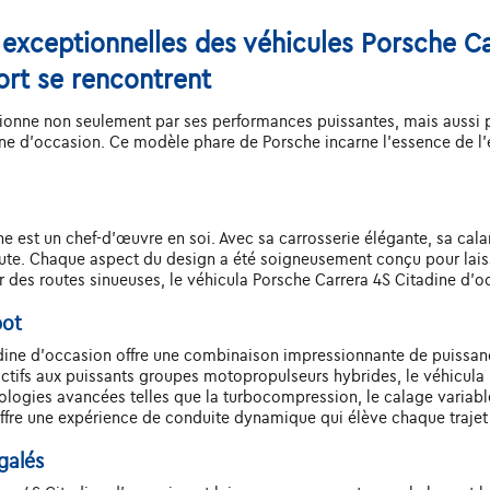
 exceptionnelles des véhicules Porsche Ca
ort se rencontrent
onne non seulement par ses performances puissantes, mais aussi par
ne d'occasion. Ce modèle phare de Porsche incarne l'essence de l'
 est un chef-d'œuvre en soi. Avec sa carrosserie élégante, sa caland
route. Chaque aspect du design a été soigneusement conçu pour lais
sur des routes sinueuses, le véhicula Porsche Carrera 4S Citadine d'o
pot
adine d'occasion offre une combinaison impressionnante de puissan
tifs aux puissants groupes motopropulseurs hybrides, le véhicula 
ogies avancées telles que la turbocompression, le calage variable
ffre une expérience de conduite dynamique qui élève chaque trajet
galés