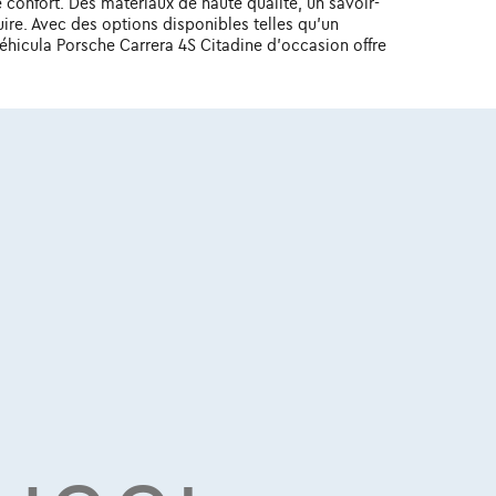
 confort. Des matériaux de haute qualité, un savoir-
uire. Avec des options disponibles telles qu'un
éhicula Porsche Carrera 4S Citadine d'occasion offre
iques avancées telles qu'un système
re, vous restez toujours connecté et informé
ion, un véhicula Porsche Carrera 4S Citadine
t équipé d'une gamme complète de fonctionnalités
ur d'angle mort et bien plus encore. Grâce à des
occasion vous offre une tranquillité d'esprit à
t une voiture : c'est un style de vie. Même en tant
 plaisir de conduire et le prestige. Découvrez par
 véhicula Porsche Carrera 4S Citadine , vous ne
 porter ses fruits pendant des années de plaisir de