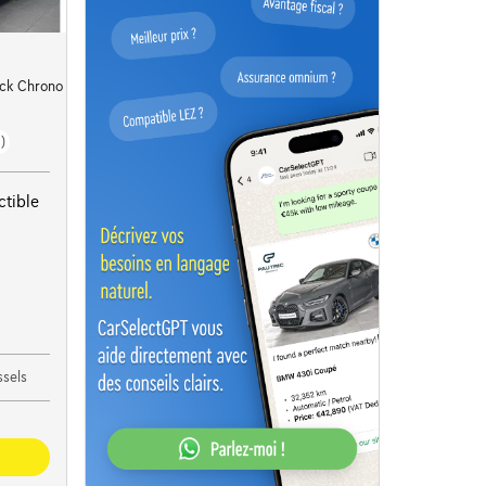
ack Chrono * ACC
)
tible
sels