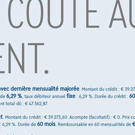
 COÛTE A
ENT.
par Alpha Credit s.a., prêteur, Montagne du Parc 8/3, 1000 Bruxelles, TVA 
vard Albert II 4, B12, 1000 Brussel, BTW BE 1003.765.106, BE93 0019 6639 076
Services & Solutions
select.be
Assistance dépannage
vec dernière mensualité majorée
t II 4, B12
. Montant du crédit : € 39.27
Financement
6,29 %
fixe
60
de
, taux débiteur annuel
: 6,29 %. Durée du crédit :
Assurance auto
nt total dû : € 47.362,87.
Leasing
t
. Montant du crédit : € 39.273,60. Acompte (facultatif) : € 0. Prix 
60 mois
€
: 6,29 %. Durée de
. Remboursable en 60 mensualités de