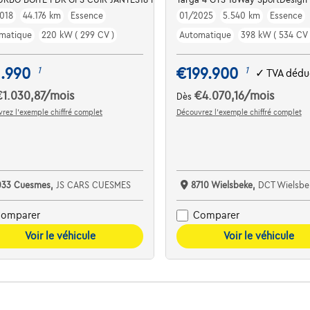
018
44.176 km
Essence
01/2025
5.540 km
Essence
matique
220 kW ( 299 CV )
Automatique
398 kW ( 534 CV 
1.990
€199.900
1
1
✓
TVA dédu
€1.030,87
/mois
€4.070,16
/mois
Dès
rez l’exemple chiffré complet
Découvrez l’exemple chiffré complet
033 Cuesmes,
JS CARS CUESMES
8710 Wielsbeke,
DCT Wielsbe
omparer
Comparer
Voir le véhicule
Voir le véhicule