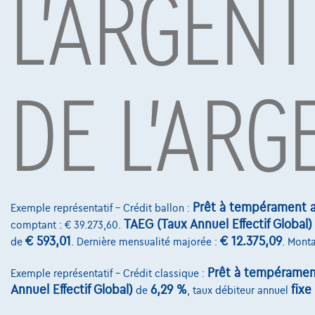
L'ARGENT
conduire.
DE L'ARG
Sous réserve d’acceptation de votre demande de crédit 
Mobility S.A., agent in bijkomstige hoedanigheid, Boule
Contact
info@touringcar
Prêt à tempérament a
Avenue Roi Alber
Exemple représentatif – Crédit ballon :
TAEG (Taux Annuel Effectif Global)
comptant : € 39.273,60.
1000 Bruxelles
€ 593,01
€ 12.375,09
de
. Dernière mensualité majorée :
. Monta
Prêt à tempéramen
Exemple représentatif – Crédit classique :
Annuel Effectif Global)
6,29 %
fixe
de
, taux débiteur annuel