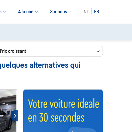
s
A la une
Sur nous
NL
FR
uelques alternatives qui