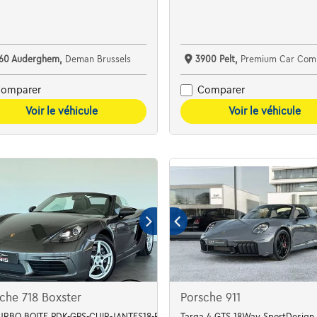
160 Auderghem,
Deman Brussels
3900 Pelt,
Premium Car Com
omparer
Comparer
Voir le véhicule
Voir le véhicule
che 718 Boxster
Porsche 911
TURBO BOITE PDK-GPS-CUIR-JANTES18-PDC
Targa 4 GTS 18Way SportDesign 