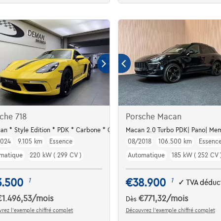
che 718
Porsche Macan
n * Style Edition * PDK * Carbone * Chrono * Memory seat
Macan 2.0 Turbo PDK| Pano| Mem
2024
9.105 km
Essence
08/2018
106.500 km
Essenc
matique
220 kW ( 299 CV )
Automatique
185 kW ( 252 CV 
3.500
€38.900
1
1
✓
TVA déduct
€1.496,53
/mois
€771,32
/mois
Dès
rez l’exemple chiffré complet
Découvrez l’exemple chiffré complet