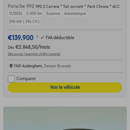
Porsche 992
992.2 Carrera * Toit ouvrant * Pack Chrono * ACC
11/2024
3.050 km
Essence
Automatique
290 kW ( 394 CV )
€139.900
1
✓
TVA déductible
€2.848,50
/mois
Dès
Découvrez l’exemple chiffré complet
1160 Auderghem,
Deman Brussels
Comparer
Voir le véhicule