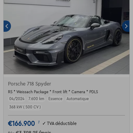
Porsche 718 Spyder
RS * Weissach Package * Front lift * Camera * PDLS
04/2024
7.600 km
Essence
Automatique
368 kW ( 500 CV )
€166.900
1
✓
TVA déductible