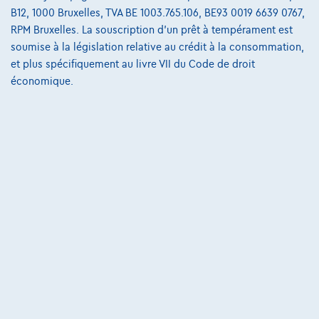
B12, 1000 Bruxelles, TVA BE 1003.765.106, BE93 0019 6639 0767,
RPM Bruxelles. La souscription d'un prêt à tempérament est
soumise à la législation relative au crédit à la consommation,
et plus spécifiquement au livre VII du Code de droit
économique.
Porsche 911
911 Carrera 4 Cabriolet 3.0 Turbo PDK (EU6d-TEMP) CABRIO CARNET 
04/2023
66.700 km
Essence
Automatique
283 kW ( 385 CV )
€119.000
1
€2.449,48
/mois
Dès
Découvrez l’exemple chiffré complet
1760 Roosdaal,
Stad M
Comparer