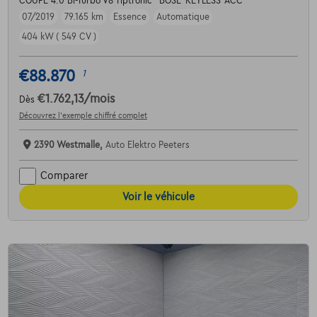
COUPE 4.0 Bi-Turbo V8 Tiptronic *BOSE*KEYLESS*ACC*
07/2019
79.165 km
Essence
Automatique
404 kW ( 549 CV )
€88.870
1
€1.762,13
/mois
Dès
Découvrez l’exemple chiffré complet
2390 Westmalle,
Auto Elektro Peeters
Comparer
Voir le véhicule