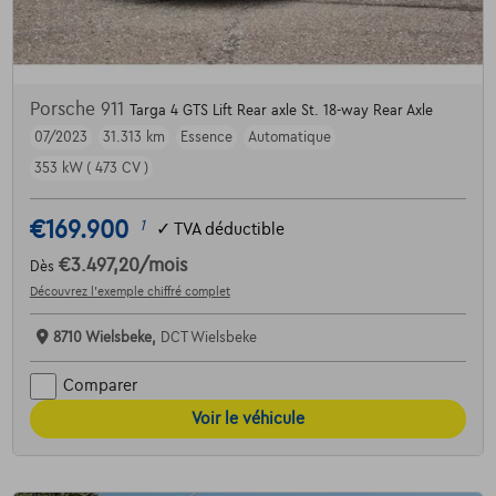
Porsche 911
Targa 4 GTS Lift Rear axle St. 18-way Rear Axle
07/2023
31.313 km
Essence
Automatique
353 kW ( 473 CV )
€169.900
1
✓
TVA déductible
€3.497,20
/mois
Dès
Découvrez l’exemple chiffré complet
8710 Wielsbeke,
DCT Wielsbeke
Comparer
Voir le véhicule