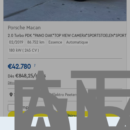
AT
Porsche Macan
2.0 Turbo PDK *PANO DAK*TOP VIEW CAMERA*SPORTSTOELEN*SPORTU
02/2019
86.752 km
Essence
Automatique
180 kW ( 245 CV )
€42.780
1
€848,25
/mois
Dès
Découvrez l’exemple chiffré complet
2390 Westmalle,
Auto Elektro Peeters
Comparer
Voir le véhicule