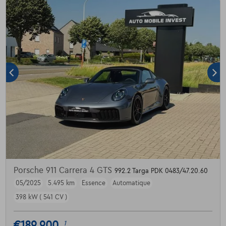
Porsche 911 Carrera 4 GTS
992.2 Targa PDK 0483/47.20.60
05/2025
5.495 km
Essence
Automatique
398 kW ( 541 CV )
€189.900
1