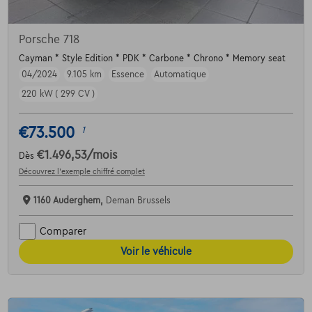
Porsche 718
Cayman * Style Edition * PDK * Carbone * Chrono * Memory seat
04/2024
9.105 km
Essence
Automatique
220 kW ( 299 CV )
€73.500
1
€1.496,53
/mois
Dès
Découvrez l’exemple chiffré complet
1160 Auderghem,
Deman Brussels
Comparer
Voir le véhicule