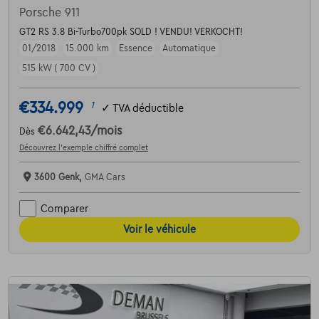
Porsche 911
GT2 RS 3.8 Bi-Turbo700pk SOLD ! VENDU! VERKOCHT!
01/2018
15.000 km
Essence
Automatique
515 kW ( 700 CV )
€334.999
1
✓
TVA déductible
€6.642,43
/mois
Dès
Découvrez l’exemple chiffré complet
3600 Genk,
GMA Cars
Comparer
Voir le véhicule