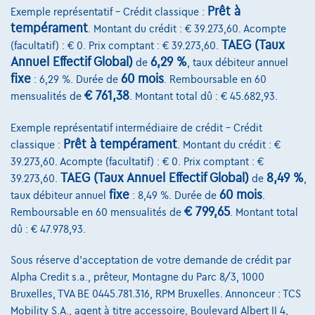
Prêt à
Exemple représentatif – Crédit classique :
€69.900
1
tempérament
. Montant du crédit : € 39.273,60. Acompte
€1.438,81
/mois
Dès
TAEG (Taux
(facultatif) : € 0. Prix comptant : € 39.273,60.
Découvrez l’exemple chiffré complet
Annuel Effectif Global)
6,29 %
de
, taux débiteur annuel
fixe
60 mois
: 6,29 %. Durée de
. Remboursable en 60
1160 Auderghem,
Deman Brussels
€ 761,38
mensualités de
. Montant total dû : € 45.682,93.
Comparer
Exemple représentatif intermédiaire de crédit – Crédit
Voir le véhicule
Prêt à tempérament
classique :
. Montant du crédit : €
39.273,60. Acompte (facultatif) : € 0. Prix comptant : €
TAEG (Taux Annuel Effectif Global)
8,49 %
39.273,60.
de
,
fixe
60 mois
taux débiteur annuel
: 8,49 %. Durée de
.
€ 799,65
Remboursable en 60 mensualités de
. Montant total
dû : € 47.978,93.
Sous réserve d'acceptation de votre demande de crédit par
Alpha Credit s.a., prêteur, Montagne du Parc 8/3, 1000
Bruxelles, TVA BE 0445.781.316, RPM Bruxelles. Annonceur : TCS
Mobility S.A., agent à titre accessoire, Boulevard Albert II 4,