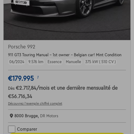
Porsche 992
911 GT3 Touring Manual - 1st owner - Belgian car! Mint Condition
06/2024
9.576 km
Essence
Manuelle
375 kW ( 510 CV )
€179.995
1
€2.717,84
/mois
et une dernière mensualité de
Dès
€56.716,34
Découvrez l’exemple chiffré complet
8000 Brugge,
DR Motors
Comparer