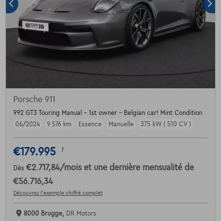
Porsche 911
992 GT3 Touring Manual - 1st owner - Belgian car! Mint Condition
06/2024
9.576 km
Essence
Manuelle
375 kW ( 510 CV )
€179.995
1
€2.717,84
/mois
et une dernière mensualité de
Dès
€56.716,34
Découvrez l’exemple chiffré complet
8000 Brugge,
DR Motors