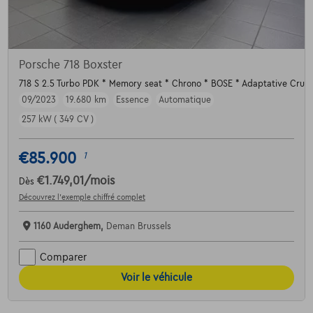
Porsche 718 Boxster
718 S 2.5 Turbo PDK * Memory seat * Chrono * BOSE * Adaptative Cruis
09/2023
19.680 km
Essence
Automatique
257 kW ( 349 CV )
€85.900
1
€1.749,01
/mois
Dès
Découvrez l’exemple chiffré complet
1160 Auderghem,
Deman Brussels
Comparer
Voir le véhicule