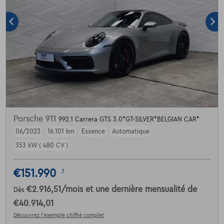
Porsche 911
992.1 Carrera GTS 3.0*GT-SILVER*BELGIAN CAR*
06/2023
16.101 km
Essence
Automatique
353 kW ( 480 CV )
€151.990
1
€2.916,51
/mois
et une dernière mensualité de
Dès
€40.914,01
Découvrez l’exemple chiffré complet