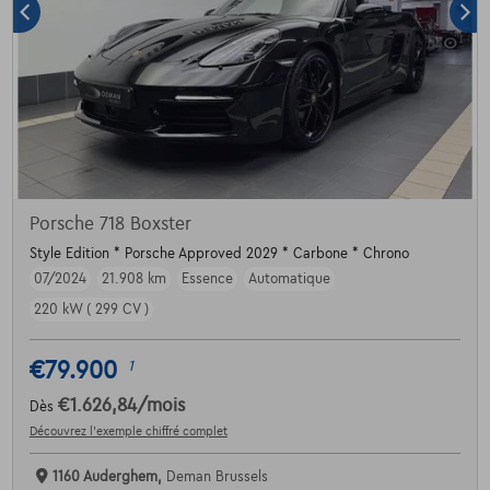
Porsche 718 Boxster
Style Edition * Porsche Approved 2029 * Carbone * Chrono
07/2024
21.908 km
Essence
Automatique
220 kW ( 299 CV )
€79.900
1
€1.626,84
/mois
Dès
Découvrez l’exemple chiffré complet
1160 Auderghem,
Deman Brussels