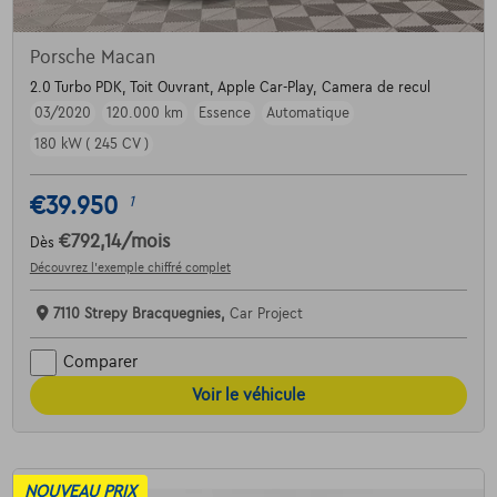
Porsche Macan
2.0 Turbo PDK, Toit Ouvrant, Apple Car-Play, Camera de recul
03/2020
120.000 km
Essence
Automatique
180 kW ( 245 CV )
€39.950
1
€792,14
/mois
Dès
Découvrez l’exemple chiffré complet
7110 Strepy Bracquegnies,
Car Project
Comparer
Voir le véhicule
NOUVEAU PRIX