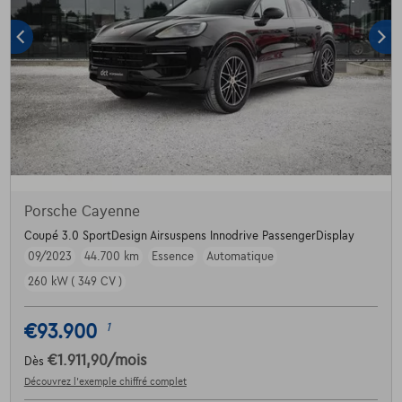
Porsche Cayenne
Coupé 3.0 SportDesign Airsuspens Innodrive PassengerDisplay
09/2023
44.700 km
Essence
Automatique
260 kW ( 349 CV )
€93.900
1
€1.911,90
/mois
Dès
Découvrez l’exemple chiffré complet