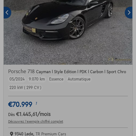
Porsche 718
Cayman l Style Edition l PDK l Carbon l Sport Chro
05/2024
9.070 km
Essence
Automatique
220 kW ( 299 CV )
€70.999
1
€1.445,61
/mois
Dès
Découvrez l’exemple chiffré complet
9340 Lede,
TR Premium Cars