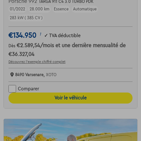
Porsche 992
TARGA 911 C4 3.0 TURBO PDK
01/2022
28.000 km
Essence
Automatique
283 kW ( 385 CV )
€134.950
1
✓
TVA déductible
€2.589,54
/mois
et une dernière mensualité de
Dès
€36.327,04
Découvrez l’exemple chiffré complet
8490 Varsenare,
XOTO
Comparer
Voir le véhicule