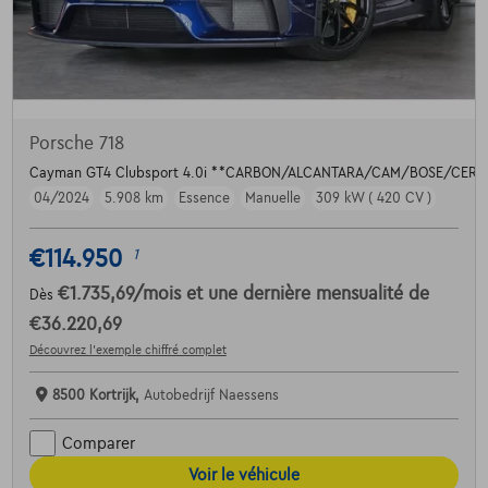
Porsche 718
Cayman GT4 Clubsport 4.0i **CARBON/ALCANTARA/CAM/BOSE/CER
04/2024
5.908 km
Essence
Manuelle
309 kW ( 420 CV )
€114.950
1
€1.735,69
/mois
et une dernière mensualité de
Dès
€36.220,69
Découvrez l’exemple chiffré complet
8500 Kortrijk,
Autobedrijf Naessens
Comparer
Voir le véhicule