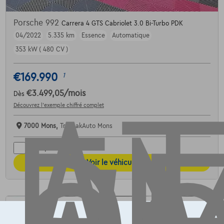
AT
Porsche 992
Carrera 4 GTS Cabriolet 3.0 Bi-Turbo PDK
04/2022
5.335 km
Essence
Automatique
353 kW ( 480 CV )
€169.990
1
€3.499,05
/mois
Dès
Découvrez l’exemple chiffré complet
7000 Mons,
TransakAuto Mons
Comparer
Voir le véhicule