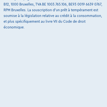
B12, 1000 Bruxelles, TVA BE 1003.765.106, BE93 0019 6639 0767,
RPM Bruxelles. La souscription d'un prêt à tempérament est
soumise à la législation relative au crédit à la consommation,
et plus spécifiquement au livre VII du Code de droit
économique.
Porsche Cayman
718
10/2021
47.166 km
Essence
Automatique
220 kW ( 295 CV )
€59.900
1
✓
TVA déductible
€1.232,97
/mois
Dès
Découvrez l’exemple chiffré complet
8710 Wielsbeke,
DCT Wielsbeke
Comparer
Voir le véhicule