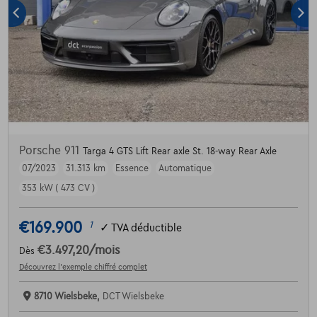
Porsche 911
Targa 4 GTS Lift Rear axle St. 18-way Rear Axle
07/2023
31.313 km
Essence
Automatique
353 kW ( 473 CV )
€169.900
1
✓
TVA déductible
€3.497,20
/mois
Dès
Découvrez l’exemple chiffré complet
8710 Wielsbeke,
DCT Wielsbeke