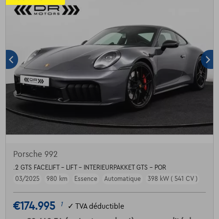
Porsche 992
.2 GTS FACELIFT - LIFT - INTERIEURPAKKET GTS - POR
03/2025
980 km
Essence
Automatique
398 kW ( 541 CV )
€174.995
1
✓
TVA déductible