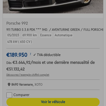
Porsche 992
911 TURBO S 3.8 PDK *** 1HD. / AVENTURINE GREEN / FULL PORSCHE 
05/2023
69.900 km
Essence
Automatique
478 kW ( 650 CV )
€189.950
1
✓
TVA déductible
€3.644,92
/mois
et une dernière mensualité de
Dès
€51.132,42
Découvrez l’exemple chiffré complet
8490 Varsenare,
XOTO
Comparer
Voir le véhicule