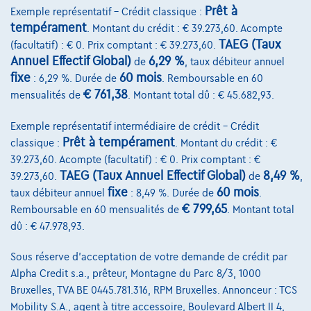
€1.479,38
/mois
et une dernière mensualité de
Dès
Prêt à
Exemple représentatif – Crédit classique :
€30.249,38
tempérament
. Montant du crédit : € 39.273,60. Acompte
Découvrez l’exemple chiffré complet
TAEG (Taux
(facultatif) : € 0. Prix comptant : € 39.273,60.
Annuel Effectif Global)
6,29 %
de
, taux débiteur annuel
Groupe Autosphere Arlon
fixe
60 mois
: 6,29 %. Durée de
. Remboursable en 60
€ 761,38
mensualités de
. Montant total dû : € 45.682,93.
Comparer
Voir le véhicule
Exemple représentatif intermédiaire de crédit – Crédit
Prêt à tempérament
classique :
. Montant du crédit : €
39.273,60. Acompte (facultatif) : € 0. Prix comptant : €
TAEG (Taux Annuel Effectif Global)
8,49 %
39.273,60.
de
,
fixe
60 mois
taux débiteur annuel
: 8,49 %. Durée de
.
€ 799,65
Remboursable en 60 mensualités de
. Montant total
dû : € 47.978,93.
Sous réserve d'acceptation de votre demande de crédit par
Alpha Credit s.a., prêteur, Montagne du Parc 8/3, 1000
Bruxelles, TVA BE 0445.781.316, RPM Bruxelles. Annonceur : TCS
Mobility S.A., agent à titre accessoire, Boulevard Albert II 4,