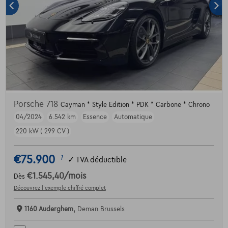
Porsche 718
Cayman * Style Edition * PDK * Carbone * Chrono
04/2024
6.542 km
Essence
Automatique
220 kW ( 299 CV )
€75.900
1
✓
TVA déductible
€1.545,40
/mois
Dès
Découvrez l’exemple chiffré complet
1160 Auderghem,
Deman Brussels