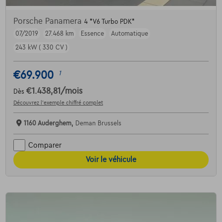
Porsche Panamera
4 *V6 Turbo PDK*
07/2019
27.468 km
Essence
Automatique
243 kW ( 330 CV )
€69.900
1
€1.438,81
/mois
Dès
Découvrez l’exemple chiffré complet
1160 Auderghem,
Deman Brussels
Comparer
Voir le véhicule