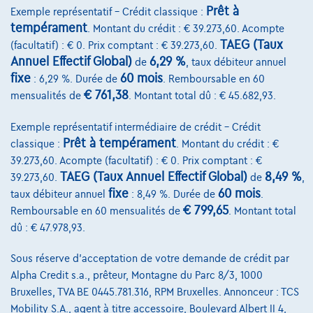
Prêt à
Exemple représentatif – Crédit classique :
tempérament
€29.950
1
. Montant du crédit : € 39.273,60. Acompte
✓
TVA déductible
TAEG (Taux
(facultatif) : € 0. Prix comptant : € 39.273,60.
€574,71
/mois
et une dernière mensualité de
Dès
Annuel Effectif Global)
6,29 %
de
, taux débiteur annuel
€8.062,21
fixe
60 mois
: 6,29 %. Durée de
. Remboursable en 60
Découvrez l’exemple chiffré complet
€ 761,38
mensualités de
. Montant total dû : € 45.682,93.
7700 Mouscron,
Ghistelinck Mouscron
Exemple représentatif intermédiaire de crédit – Crédit
Prêt à tempérament
classique :
. Montant du crédit : €
Comparer
39.273,60. Acompte (facultatif) : € 0. Prix comptant : €
Voir le véhicule
TAEG (Taux Annuel Effectif Global)
8,49 %
39.273,60.
de
,
fixe
60 mois
taux débiteur annuel
: 8,49 %. Durée de
.
€ 799,65
Remboursable en 60 mensualités de
. Montant total
dû : € 47.978,93.
Sous réserve d'acceptation de votre demande de crédit par
Alpha Credit s.a., prêteur, Montagne du Parc 8/3, 1000
Bruxelles, TVA BE 0445.781.316, RPM Bruxelles. Annonceur : TCS
Mobility S.A., agent à titre accessoire, Boulevard Albert II 4,