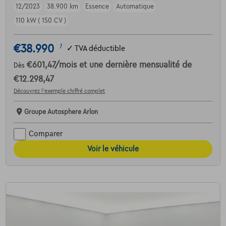
12/2023
38.900 km
Essence
Automatique
110 kW ( 150 CV )
€38.990
1
✓
TVA déductible
€601,47
/mois
et une dernière mensualité de
Dès
€12.298,47
Découvrez l’exemple chiffré complet
Groupe Autosphere Arlon
Comparer
Voir le véhicule