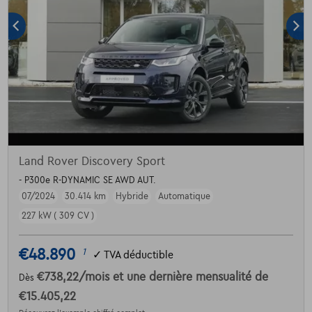
Land Rover Discovery Sport
- P300e R-DYNAMIC SE AWD AUT.
07/2024
30.414 km
Hybride
Automatique
227 kW ( 309 CV )
€48.890
1
✓
TVA déductible
€738,22
/mois
et une dernière mensualité de
Dès
€15.405,22