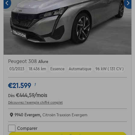
Peugeot 308
Allure
03/2023
18.436 km
Essence
Automatique
96 kW ( 131 CV )
€21.599
1
€444,59
/mois
Dès
Découvrez l’exemple chiffré complet
9940 Evergem,
Citroën Traxxion Evergem
Comparer