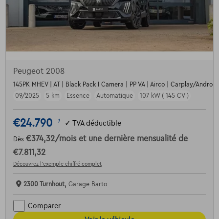
Peugeot 2008
145PK MHEV | AT | Black Pack I Camera | PP VA | Airco | Carplay/Android |
09/2025
5 km
Essence
Automatique
107 kW ( 145 CV )
€24.790
1
✓
TVA déductible
€374,32
/mois
et une dernière mensualité de
Dès
€7.811,32
Découvrez l’exemple chiffré complet
2300 Turnhout,
Garage Barto
Comparer