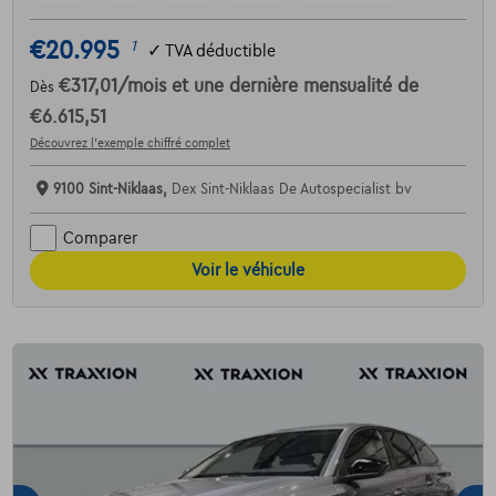
€20.995
1
✓
TVA déductible
€317,01
/mois
et une dernière mensualité de
Dès
€6.615,51
Découvrez l’exemple chiffré complet
9100 Sint-Niklaas,
Dex Sint-Niklaas De Autospecialist bv
Comparer
Voir le véhicule