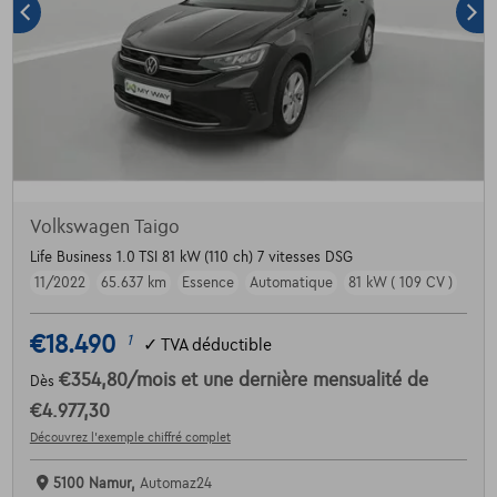
Volkswagen Taigo
Life Business 1.0 TSI 81 kW (110 ch) 7 vitesses DSG
11/2022
65.637 km
Essence
Automatique
81 kW ( 109 CV )
€18.490
1
✓
TVA déductible
€354,80
/mois
et une dernière mensualité de
Dès
€4.977,30
Découvrez l’exemple chiffré complet
5100 Namur,
Automaz24