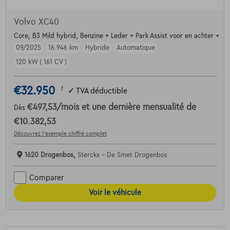
Volvo XC40
Core, B3 Mild hybrid, Benzine + Leder + Park Assist voor en achter + ....
09/2025
16.946 km
Hybride
Automatique
120 kW ( 161 CV )
€32.950
1
✓
TVA déductible
€497,53
/mois
et une dernière mensualité de
Dès
€10.382,53
Découvrez l’exemple chiffré complet
1620 Drogenbos,
Sterckx - De Smet Drogenbos
Comparer
Voir le véhicule