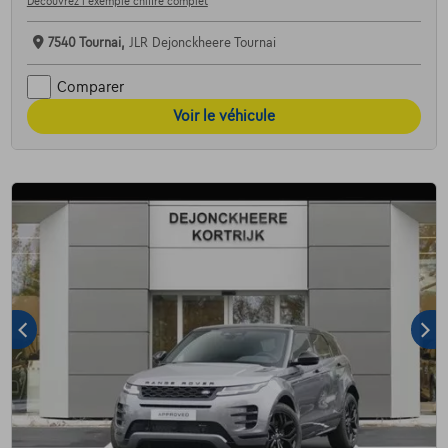
Découvrez l’exemple chiffré complet
7540 Tournai,
JLR Dejonckheere Tournai
Comparer
Voir le véhicule