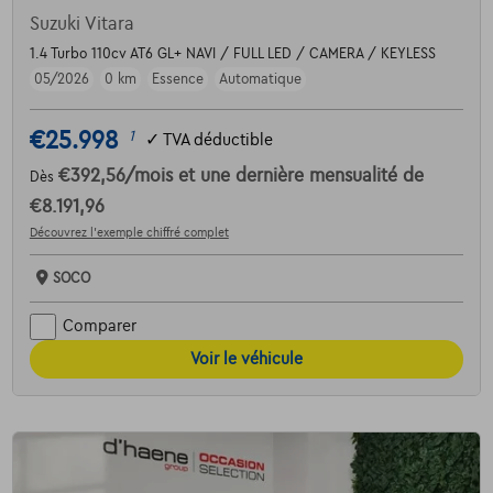
Suzuki Vitara
1.4 Turbo 110cv AT6 GL+ NAVI / FULL LED / CAMERA / KEYLESS
05/2026
0 km
Essence
Automatique
€25.998
1
✓
TVA déductible
€392,56
/mois
et une dernière mensualité de
Dès
€8.191,96
Découvrez l’exemple chiffré complet
SOCO
Comparer
Voir le véhicule