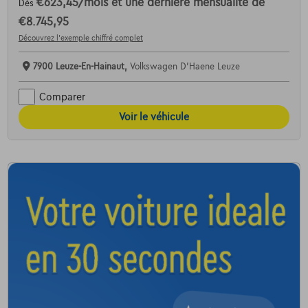
€623,45
/mois
et une dernière mensualité de
Dès
€8.745,95
Découvrez l’exemple chiffré complet
7900 Leuze-En-Hainaut,
Volkswagen D'Haene Leuze
Comparer
Voir le véhicule