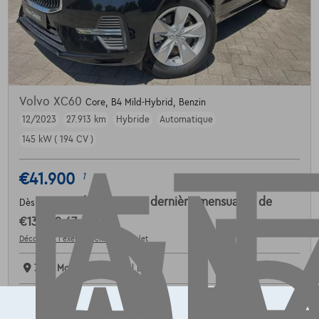
AT
Volvo XC60
Core, B4 Mild-Hybrid, Benzin
12/2023
27.913 km
Hybride
Automatique
145 kW ( 194 CV )
€41.900
1
€632,67
/mois
et une dernière mensualité de
Dès
€13.202,67
Découvrez l’exemple chiffré complet
7700 Mouscron,
Novabil LC
Comparer