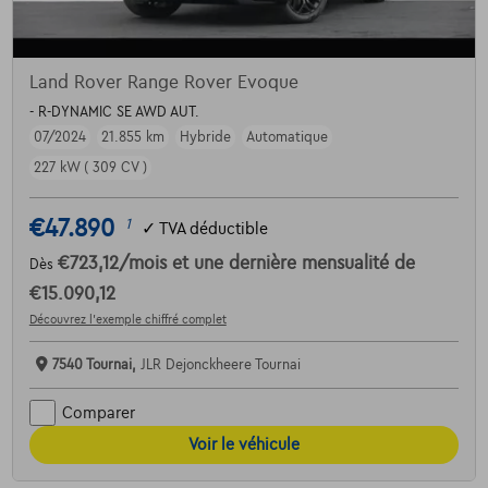
Land Rover Range Rover Evoque
- R-DYNAMIC SE AWD AUT.
07/2024
21.855 km
Hybride
Automatique
227 kW ( 309 CV )
€47.890
1
✓
TVA déductible
€723,12
/mois
et une dernière mensualité de
Dès
€15.090,12
Découvrez l’exemple chiffré complet
7540 Tournai,
JLR Dejonckheere Tournai
Comparer
Voir le véhicule