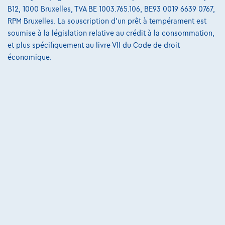
B12, 1000 Bruxelles, TVA BE 1003.765.106, BE93 0019 6639 0767,
RPM Bruxelles. La souscription d'un prêt à tempérament est
soumise à la législation relative au crédit à la consommation,
et plus spécifiquement au livre VII du Code de droit
économique.
Mercedes-Benz E 300
Break E de AMG Line Panoramisch dak| 360° Camera| Burmester|HUD +
01/2023
59.976 km
Hybride
Automatique
143 kW ( 194 CV )
€39.450
1
✓
TVA déductible
€757,00
/mois
et une dernière mensualité de
Dès
€10.619,50
Découvrez l’exemple chiffré complet