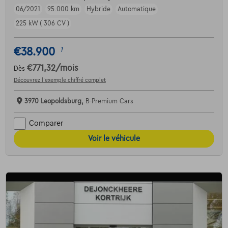
06/2021
95.000 km
Hybride
Automatique
225 kW ( 306 CV )
€38.900
1
€771,32
/mois
Dès
Découvrez l’exemple chiffré complet
3970 Leopoldsburg,
B-Premium Cars
Comparer
Voir le véhicule