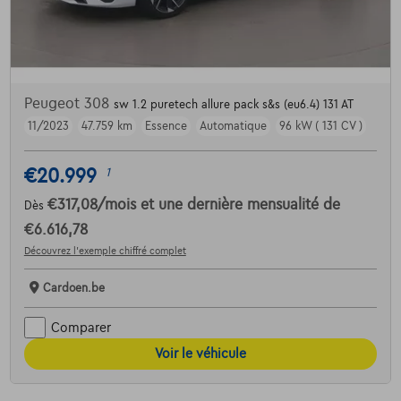
Peugeot 308
sw 1.2 puretech allure pack s&s (eu6.4) 131 AT
11/2023
47.759 km
Essence
Automatique
96 kW ( 131 CV )
€20.999
1
€317,08
/mois
et une dernière mensualité de
Dès
€6.616,78
Découvrez l’exemple chiffré complet
Cardoen.be
Comparer
Voir le véhicule