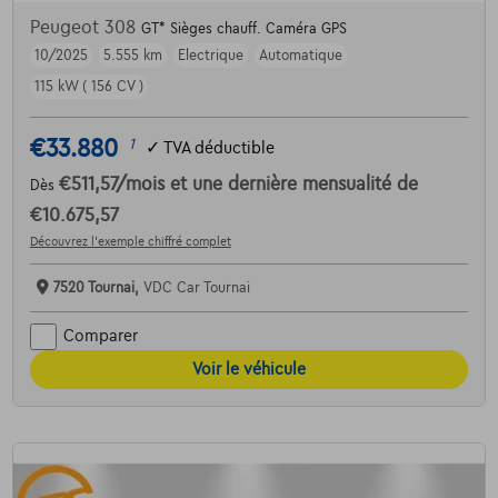
Peugeot 308
GT* Sièges chauff. Caméra GPS
10/2025
5.555 km
Electrique
Automatique
115 kW ( 156 CV )
€33.880
1
✓
TVA déductible
€511,57
/mois
et une dernière mensualité de
Dès
€10.675,57
Découvrez l’exemple chiffré complet
7520 Tournai,
VDC Car Tournai
Comparer
Voir le véhicule