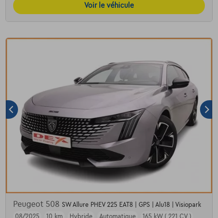
Voir le véhicule
Peugeot 508
SW Allure PHEV 225 EAT8 | GPS | Alu18 | Visiopark
08/2025
10 km
Hybride
Automatique
165 kW ( 221 CV )