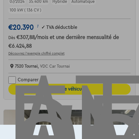
07/2024
35.400 km
Hybride
Automatique
AT
100 kW ( 136 CV )
€20.390
1
✓
TVA déductible
€307,88
/mois
et une dernière mensualité de
Dès
€6.424,88
Découvrez l’exemple chiffré complet
7520 Tournai,
VDC Car Tournai
Comparer
Voir le véhicule