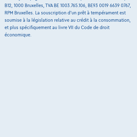
B12, 1000 Bruxelles, TVA BE 1003.765.106, BE93 0019 6639 0767,
RPM Bruxelles. La souscription d'un prêt à tempérament est
Peugeot 308
ALLURE Hybrid 145 DCS6
soumise à la législation relative au crédit à la consommation,
02/2025
34.531 km
Hybride
Automatique
et plus spécifiquement au livre VII du Code de droit
économique.
107 kW ( 145 CV )
€22.595
1
✓
TVA déductible
€460,06
/mois
Dès
Découvrez l’exemple chiffré complet
8700 Tielt,
Traxxion Tielt
Comparer
Voir le véhicule