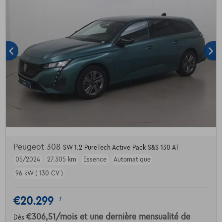
Peugeot 308
SW 1.2 PureTech Active Pack S&S 130 AT
05/2024
27.305 km
Essence
Automatique
96 kW ( 130 CV )
€20.299
1
€306,51
/mois
et une dernière mensualité de
Dès