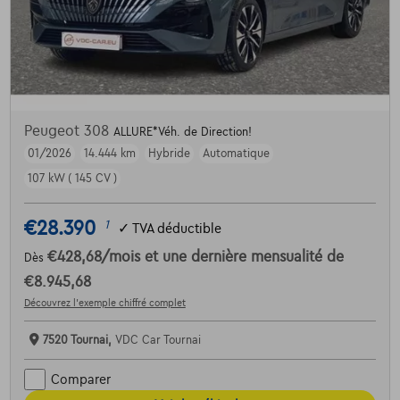
Peugeot 308
ALLURE*Véh. de Direction!
01/2026
14.444 km
Hybride
Automatique
107 kW ( 145 CV )
€28.390
1
✓
TVA déductible
€428,68
/mois
et une dernière mensualité de
Dès
€8.945,68
Découvrez l’exemple chiffré complet
7520 Tournai,
VDC Car Tournai
Comparer