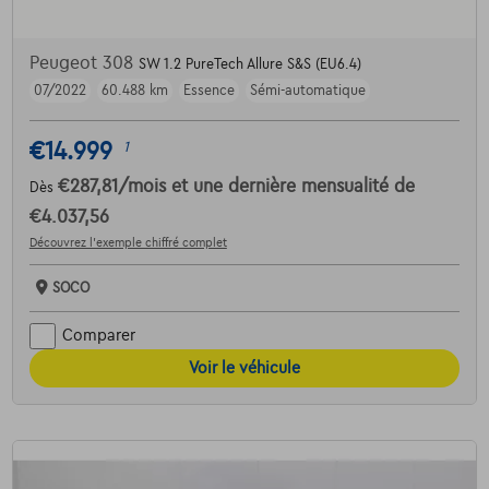
Peugeot 308
SW 1.2 PureTech Allure S&S (EU6.4)
07/2022
60.488 km
Essence
Sémi-automatique
€14.999
1
€287,81
/mois
et une dernière mensualité de
Dès
€4.037,56
Découvrez l’exemple chiffré complet
SOCO
Comparer
Voir le véhicule