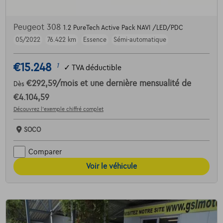
Peugeot 308
1.2 PureTech Active Pack NAVI /LED/PDC
05/2022
76.422 km
Essence
Sémi-automatique
€15.248
1
✓
TVA déductible
€292,59
/mois
et une dernière mensualité de
Dès
€4.104,59
Découvrez l’exemple chiffré complet
SOCO
Comparer
Voir le véhicule