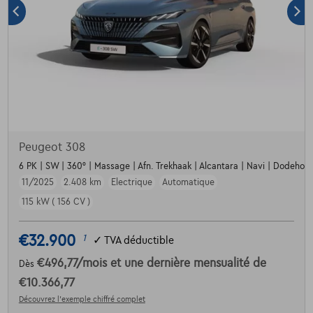
Peugeot 308
6 PK | SW | 360° | Massage | Afn. Trekhaak | Alcantara | Navi | Dodehoekd
11/2025
2.408 km
Electrique
Automatique
115 kW ( 156 CV )
€32.900
1
✓
TVA déductible
€496,77
/mois
et une dernière mensualité de
Dès
€10.366,77
Découvrez l’exemple chiffré complet