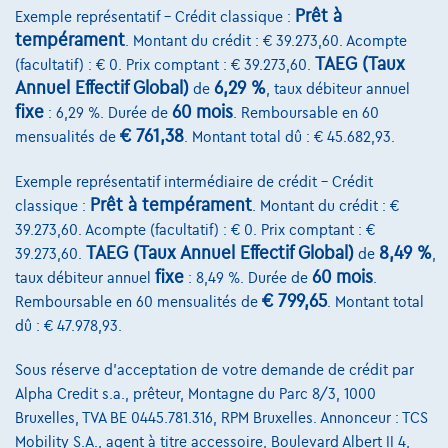
Prêt à
Exemple représentatif – Crédit classique :
8870 Izegem,
Decaigny Izegem
tempérament
. Montant du crédit : € 39.273,60. Acompte
TAEG (Taux
(facultatif) : € 0. Prix comptant : € 39.273,60.
Comparer
Annuel Effectif Global)
6,29 %
de
, taux débiteur annuel
Voir le véhicule
fixe
60 mois
: 6,29 %. Durée de
. Remboursable en 60
€ 761,38
mensualités de
. Montant total dû : € 45.682,93.
Exemple représentatif intermédiaire de crédit – Crédit
Prêt à tempérament
classique :
. Montant du crédit : €
39.273,60. Acompte (facultatif) : € 0. Prix comptant : €
TAEG (Taux Annuel Effectif Global)
8,49 %
39.273,60.
de
,
fixe
60 mois
taux débiteur annuel
: 8,49 %. Durée de
.
€ 799,65
Remboursable en 60 mensualités de
. Montant total
dû : € 47.978,93.
Sous réserve d'acceptation de votre demande de crédit par
Alpha Credit s.a., prêteur, Montagne du Parc 8/3, 1000
Bruxelles, TVA BE 0445.781.316, RPM Bruxelles. Annonceur : TCS
Mobility S.A., agent à titre accessoire, Boulevard Albert II 4,