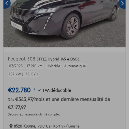
Peugeot 308
STYLE Hybrid 145 e-DSC6
07/2025
17.210 km
Hybride
Automatique
107 kW ( 145 CV )
€22.780
1
✓
TVA déductible
€343,97
/mois
et une dernière mensualité de
Dès
€7.177,97
Découvrez l’exemple chiffré complet
8520 Kuurne,
VDC Car Kortrijk/Kuurne