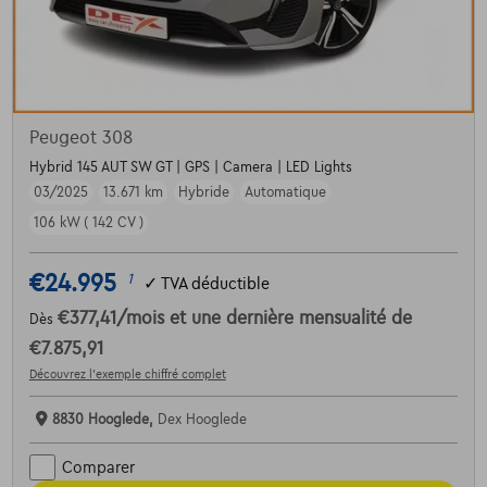
Peugeot 308
Hybrid 145 AUT SW GT | GPS | Camera | LED Lights
03/2025
13.671 km
Hybride
Automatique
106 kW ( 142 CV )
€24.995
1
✓
TVA déductible
€377,41
/mois
et une dernière mensualité de
Dès
€7.875,91
Découvrez l’exemple chiffré complet
8830 Hooglede,
Dex Hooglede
Comparer