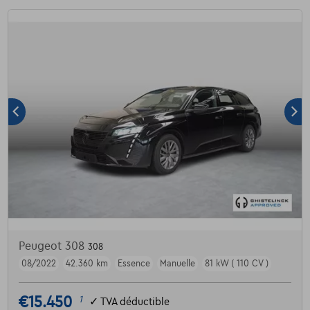
Peugeot 308
308
08/2022
42.360 km
Essence
Manuelle
81 kW ( 110 CV )
€15.450
1
✓
TVA déductible