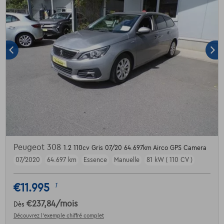
Peugeot 308
1.2 110cv Gris 07/20 64.697km Airco GPS Camera
07/2020
64.697 km
Essence
Manuelle
81 kW ( 110 CV )
€11.995
1
€237,84
/mois
Dès
Découvrez l’exemple chiffré complet