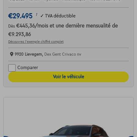
€29.495
1
✓
TVA déductible
€445,36
/mois
et une dernière mensualité de
Dès
€9.293,86
Découvrez l’exemple chiffré complet
9920 Lievegem,
Dex Gent Crivaco nv
Comparer
Voir le véhicule