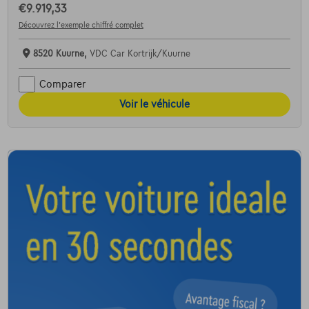
€9.919,33
Découvrez l’exemple chiffré complet
8520 Kuurne,
VDC Car Kortrijk/Kuurne
Comparer
Voir le véhicule