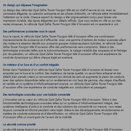
Un design qui dépasse l'imagination
Le design des véhicules Opel Zafira Tourer Fourgon tôlé est un chef-d'œuvre en soi. Avec sa
carrosserie élégante, sa calandre saisissante et ses phares distinctifs, ce véhicule attire immédiatement
l'attention sur la route. Chaque aspect du design a été soigneusement conçu pour laisser une
impression durable, des lignes élégantes aux détails raffinés. Que vous rouliez en ville ou sur des
routes sinueuses, le véhicula Opel Zafira Tourer Fourgon tôlé d'occasion est un spectacle à voir.
Des performances puissantes sous le capot
Sous le capot, le véhicula Opel Zafira Tourer Fourgon tôlé d'occasion offre une combinaison
impressionnante de puissance et d'efficacité. Avec une gamme d'options de moteur avancées allant
des moteurs à essence réactifs aux puissants groupes motopropulseurs hybrides, le véhicula Opel
Zafira Tourer Fourgon tôlé d'occasion offre des performances sans compromis. Grâce à des
technologies avancées telles que la turbocompression, le calage variable des soupapes et le freinage
par récupération, un véhicula Opel Zafira Tourer Fourgon tôlé d'occasion offre une expérience de
conduite dynamique qui élève chaque trajet en aventure.
Un intérieur d’un luxe et d’un confort inégalés
Entrez dans l'habitacle d'un véhicula Opel Zafira Tourer Fourgon tôlé d'occasion et laissez-vous
emporter par le luxe et le confort. Des matériaux de haute qualité, un savoir-faire artisanal et des
détails bien pensés créent un environnement qui stimule les sens et augmente le plaisir de conduire.
Avec des options disponibles telles qu'un revêtement en cuir haut de gamme, des sièges chauffants
et ventilés et un système d'infodivertissement avancé, un véhicula Opel Zafira Tourer Fourgon tôlé
d'occasion offre une expérience de conduite inégalée aux conducteurs et passagers.
Des technologies avancées pour une balade connectée
L'innovation est au cœur du véhicula Opel Zafira Tourer Fourgon tôlé d'occasion. Grâce à des
fonctionnalités technologiques avancées telles qu'un système d'infodivertissement intégré, des
systèmes intelligents d'aide à la conduite et des solutions de connectivité sur mesure, vous restez
toujours connecté et informé pendant votre trajet. Grâce à des développements révolutionnaires en
matière de conduite autonome et d'électrification, un véhicula Opel Zafira Tourer Fourgon tôlé
d'occasion offre un avant-goût de l'avenir de la mobilité.
La sécurité comme priorité
La sécurité passe toujours en premier avec un véhicula Opel Zafira Tourer Fourgon tôlé d'occasion.