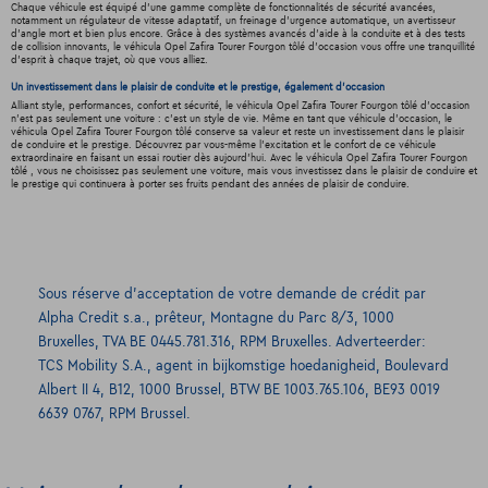
Chaque véhicule est équipé d'une gamme complète de fonctionnalités de sécurité avancées,
notamment un régulateur de vitesse adaptatif, un freinage d'urgence automatique, un avertisseur
d'angle mort et bien plus encore. Grâce à des systèmes avancés d'aide à la conduite et à des tests
de collision innovants, le véhicula Opel Zafira Tourer Fourgon tôlé d'occasion vous offre une tranquillité
d'esprit à chaque trajet, où que vous alliez.
Un investissement dans le plaisir de conduite et le prestige, également d'occasion
Alliant style, performances, confort et sécurité, le véhicula Opel Zafira Tourer Fourgon tôlé d'occasion
n'est pas seulement une voiture : c'est un style de vie. Même en tant que véhicule d'occasion, le
véhicula Opel Zafira Tourer Fourgon tôlé conserve sa valeur et reste un investissement dans le plaisir
de conduire et le prestige. Découvrez par vous-même l'excitation et le confort de ce véhicule
extraordinaire en faisant un essai routier dès aujourd'hui. Avec le véhicula Opel Zafira Tourer Fourgon
tôlé , vous ne choisissez pas seulement une voiture, mais vous investissez dans le plaisir de conduire et
le prestige qui continuera à porter ses fruits pendant des années de plaisir de conduire.
Sous réserve d’acceptation de votre demande de crédit par
Alpha Credit s.a., prêteur, Montagne du Parc 8/3, 1000
Bruxelles, TVA BE 0445.781.316, RPM Bruxelles. Adverteerder:
TCS Mobility S.A., agent in bijkomstige hoedanigheid, Boulevard
Albert II 4, B12, 1000 Brussel, BTW BE 1003.765.106, BE93 0019
6639 0767, RPM Brussel.