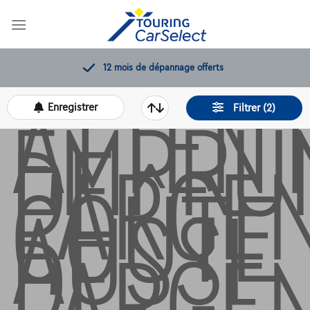
Skip
to
content
ATTENT
12 mois de dépannage offerts
EMPRU
Enregistrer
Filtrer (2)
DE
L’ARGE
COÛTE
AUSSI
DE
L’ARGEN