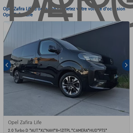
Opel Zafira Life d'occasion - Achetez votre voiture d'occasion
Opel Zafira Life
Opel Zafira Life
2.0 Turbo D *AUT.*XL*NAVI*8+1ZITPL.*CAMERA*HUD*PTS*