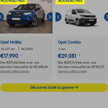
NOUVEAU PRIX
NOUVEAU PRIX
Opel Mokka
Opel Combo
|
24.477 km
06/2025
0 km
€17.990
€29.081
1
1
Dès
€271,64
/mois
avec une
Dès
€439,11
/mois
avec une
dernière mensualité de
€5.668,64
dernière mensualité de
€9.163,37
Exemple chiffré complet
Exemple chiffré complet
Découvrez toute la gamme