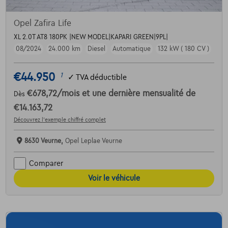
Opel Zafira Life
XL 2.0T AT8 180PK |NEW MODEL|KAPARI GREEN|9PL|
08/2024
24.000 km
Diesel
Automatique
132 kW ( 180 CV )
€44.950
1
✓
TVA déductible
€678,72
/mois
et une dernière mensualité de
Dès
€14.163,72
Découvrez l’exemple chiffré complet
8630 Veurne,
Opel Leplae Veurne
Comparer
Voir le véhicule