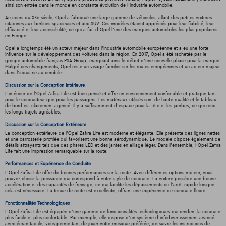
ainsi son entrée dans le monde en constante évolution de l'industrie automobile.
Au cours du XXe siècle, Opel a fabriqué une large gamme de véhicules, allant des petites voitures
citadines aux berlines spacieuses et aux SUV. Ces modèles étaient appréciés pour leur fiabilité, leur
efficacité et leur accessibilité, ce qui a fait d'Opel l'une des marques automobiles les plus populaires
en Europe.
Opel a longtemps été un acteur majeur dans l'industrie automobile européenne et a eu une forte
influence sur le développement des voitures dans la région. En 2017, Opel a été rachetée par le
groupe automobile français PSA Group, marquant ainsi le début d'une nouvelle phase pour la marque.
Malgré ces changements, Opel reste un visage familier sur les routes européennes et un acteur majeur
dans l'industrie automobile.
Discussion sur la Conception Intérieure
L'intérieur de l'Opel Zafira Life est bien pensé et offre un environnement confortable et pratique tant
pour le conducteur que pour les passagers. Les matériaux utilisés sont de haute qualité et le tableau
de bord est clairement agencé. Il y a suffisamment d'espace pour la tête et les jambes, ce qui rend
les longs trajets agréables.
Discussion sur la Conception Extérieure
La conception extérieure de l'Opel Zafira Life est moderne et élégante. Elle présente des lignes nettes
et une carrosserie profilée qui favorisent une bonne aérodynamique. Le modèle dispose également de
détails attrayants tels que des phares LED et des jantes en alliage léger. Dans l'ensemble, l'Opel Zafira
Life fait une impression remarquable sur la route.
Performances et Expérience de Conduite
L'Opel Zafira Life offre de bonnes performances sur la route. Avec différentes options moteur, vous
pouvez choisir la puissance qui correspond à votre style de conduite. La voiture possède une bonne
accélération et des capacités de freinage, ce qui facilite les dépassements ou l'arrêt rapide lorsque
cela est nécessaire. La tenue de route est excellente, offrant une expérience de conduite fluide.
Fonctionnalités Technologiques
L'Opel Zafira Life est équipée d'une gamme de fonctionnalités technologiques qui rendent la conduite
plus facile et plus confortable. Par exemple, elle dispose d'un système d'infodivertissement avancé
avec écran tactile, vous permettant de jouer votre musique préférée, de suivre les instructions de