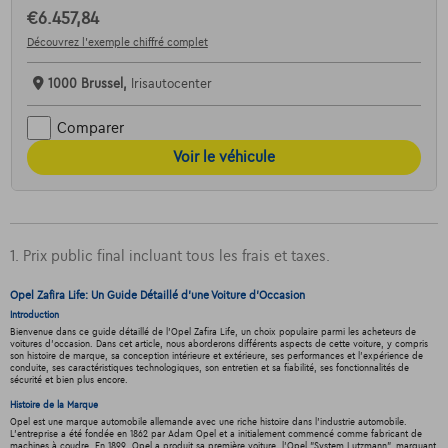
€6.457,84
Découvrez l’exemple chiffré complet
1000 Brussel,
Irisautocenter
Comparer
Voir le véhicule
1. Prix public final incluant tous les frais et taxes.
Opel Zafira Life: Un Guide Détaillé d'une Voiture d'Occasion
Introduction
Bienvenue dans ce guide détaillé de l'Opel Zafira Life, un choix populaire parmi les acheteurs de
voitures d'occasion. Dans cet article, nous aborderons différents aspects de cette voiture, y compris
son histoire de marque, sa conception intérieure et extérieure, ses performances et l'expérience de
conduite, ses caractéristiques technologiques, son entretien et sa fiabilité, ses fonctionnalités de
sécurité et bien plus encore.
Histoire de la Marque
Opel est une marque automobile allemande avec une riche histoire dans l'industrie automobile.
L'entreprise a été fondée en 1862 par Adam Opel et a initialement commencé comme fabricant de
machines à coudre. En 1899, Opel a produit sa première voiture, l'Opel "System Lutzmann", marquant