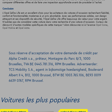
comparer différentes offres et de faire une inspection approfondie avant de procéder à l'achat.
Conclusion
L'Opel Zafira Life est un excellent choix pour les acheteurs de voitures d'occasion recherchant fiabilité,
confort et fonctionnalités modernes à un prix abordable. Avec ses performances solides, son design
attrayant et ses dispositifs de sécurité, l'Opel Zafira Life offre beaucoup de valeur pour votre argent.
N'oubliez pas de considérer cette voiture dans votre recherche d'une voiture d'occasion. Curieux de
découvrir d'autres modèles spécifiques de cette marque ? Alors découvrez ici à l'avance
Opel Corsa
,
Opel Mokka
et
Opel Astra
.
Sous réserve d’acceptation de votre demande de crédit par
Alpha Credit s.a., prêteur, Montagne du Parc 8/3, 1000
Bruxelles, TVA BE 0445.781.316, RPM Bruxelles. Adverteerder:
TCS Mobility S.A., agent in bijkomstige hoedanigheid, Boulevard
Albert II 4, B12, 1000 Brussel, BTW BE 1003.765.106, BE93 0019
6639 0767, RPM Brussel.
Voitures les plus populaires