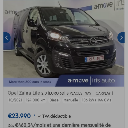
Opel Zafira Life
2.0 |EURO 6D| 8 PLACES |NAVI | CARPLAY |
10/2021
124.000 km
Diesel
Manuelle
106 kW ( 144 CV )
€23.990
1
✓
TVA déductible
€460,34
/mois
et une dernière mensualité de
Dès