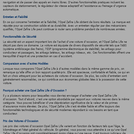
navigation et de passer des appels en mains libres. D'autres fonctionnalités pratiques incluent les
capteurs de stationnement, le régulateur de vitesse adaptatif et l'assistance au freinage d'urgence
automatique.
Entretien et Fiabilité
En ce qui concerne l'entretien et la fiabilité, l'Opel Zafira Life obtient de bons résultats. La marque est
réputée pour sa construction solide et sa durabilité. Avec un entretien régulier par des mécaniciens
qualifiés, l'Opel Zafira Life peut continuer à rouler sans problème pendant de nombreuses années.
Fonctionnalités de Sécurité
La sécurité est un aspect important lors de l'achat d'une voiture d'occasion, et l'Opel Zafira Life ne
déçoit pas dans ce domaine. La voiture est équipée de divers dispositifs de sécurité tels que l'ABS
(système antiblocage des freins), l'ESP (programme électronique de stabilité), les airbags pour
conducteur et passagers, les airbags latéraux, les airbags rideaux, etc. Ces fonctionnalités offrent une
tranquillité d'esprit et une protection en cas d'accident.
Comparaison avec d'autres Modèles
Lorsque nous comparons l'Opel Zafira Life à d'autres modèles dans la même gamme de prix, on
remarque qu'elle offre un bon rapport qualité-prix. Elle est spacieuse, confortable et fiable, ce qui en
fait un choix attrayant pour les acheteurs de voitures d'occasion. De plus, les coûts d'entretien sont
généralement raisonnables, ce qui contribue aux économies globales liées à la possession de cette
voiture.
Pourquoi acheter une Opel Zafira Life d'Occasion ?
Il y a plusieurs raisons pour lesquelles vous devriez envisager d'acheter une Opel Zafira Life
d'occasion. Tout d'abord, c'est une option abordable par rapport aux voitures neuves dans la même
catégorie. Vous pouvez bénéficier d'une dépréciation significative de la valeur et de primes
d'assurance moins élevées. De plus, l'Opel Zafira Life s'est révélée fiable et offre toujours des
fonctionnalités technologiques et de sécurité modernes répondant à vos besoins en tant que
conducteur.
Prix des Voitures d'Occasion
Les prix des voitures d'occasion Opel Zafira Life varient en fonction de facteurs tels que l'âge, le
kilométrage et l'état général du véhicule. En général, vous pouvez vous attendre à ce qu'une Opel
Zafira Life d'occasion soit considérablement moins chère qu'une neuve. Il est toujours judicieux de