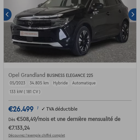
Opel Grandland
BUSINESS ELEGANCE 225
05/2023
34.805 km
Hybride
Automatique
133 kW ( 181 CV )
€26.499
1
✓
TVA déductible
€508,49
/mois
et une dernière mensualité de
Dès
€7.133,24
Découvrez l’exemple chiffré complet