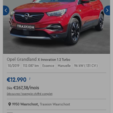
Opel Grandland
X Innovation 1.2 Turbo
10/2019
112.087 km
Essence
Manuelle
96 kW ( 131 CV )
€12.990
1
€267,38
/mois
Dès
Découvrez l’exemple chiffré complet
9950 Waarschoot,
Traxxion Waarschoot