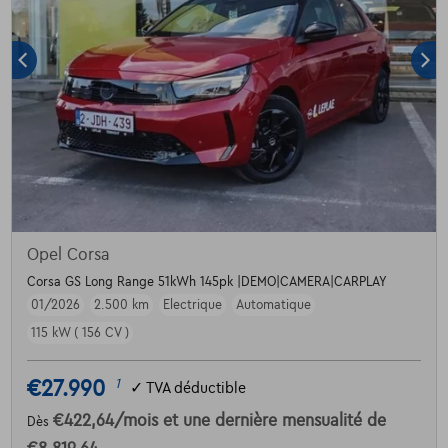
Opel Corsa
Corsa GS Long Range 51kWh 145pk |DEMO|CAMERA|CARPLAY
01/2026
2.500 km
Electrique
Automatique
115 kW ( 156 CV )
€27.990
1
✓
TVA déductible
€422,64
/mois
et une dernière mensualité de
Dès