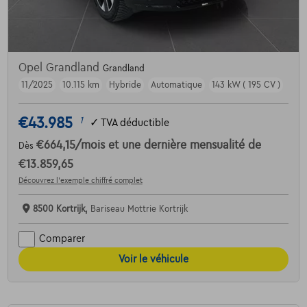
Opel Grandland
Grandland
11/2025
10.115 km
Hybride
Automatique
143 kW ( 195 CV )
€43.985
1
✓
TVA déductible
€664,15
/mois
et une dernière mensualité de
Dès
€13.859,65
Découvrez l’exemple chiffré complet
8500 Kortrijk,
Bariseau Mottrie Kortrijk
Comparer
Voir le véhicule