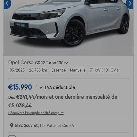
Opel Corsa
GS 12 Turbo 100cv
03/2025
26.788 km
Essence
Manuelle
74 kW ( 101 CV )
€15.990
1
✓
TVA déductible
€241,44
/mois
et une dernière mensualité de
Dès
€5.038,44
Découvrez l’exemple chiffré complet
6182 Souvret,
Ets Pater et Cie SA