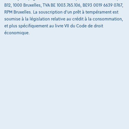
€380,90
/mois
et une dernière mensualité de
Dès
B12, 1000 Bruxelles, TVA BE 1003.765.106, BE93 0019 6639 0767,
€5.343,40
RPM Bruxelles. La souscription d'un prêt à tempérament est
Découvrez l’exemple chiffré complet
soumise à la législation relative au crédit à la consommation,
et plus spécifiquement au livre VII du Code de droit
8630 Veurne,
Opel Leplae Veurne
économique.
Comparer
Voir le véhicule