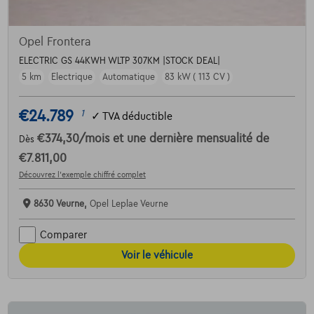
Opel Frontera
ELECTRIC GS 44KWH WLTP 307KM |STOCK DEAL|
5 km
Electrique
Automatique
83 kW ( 113 CV )
€24.789
1
✓
TVA déductible
€374,30
/mois
et une dernière mensualité de
Dès
€7.811,00
Découvrez l’exemple chiffré complet
8630 Veurne,
Opel Leplae Veurne
Comparer
Voir le véhicule