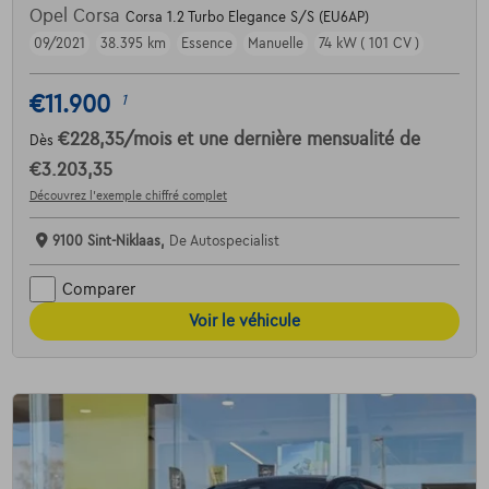
Opel Corsa
Corsa 1.2 Turbo Elegance S/S (EU6AP)
09/2021
38.395 km
Essence
Manuelle
74 kW ( 101 CV )
€11.900
1
€228,35
/mois
et une dernière mensualité de
Dès
€3.203,35
Découvrez l’exemple chiffré complet
9100 Sint-Niklaas,
De Autospecialist
Comparer
Voir le véhicule