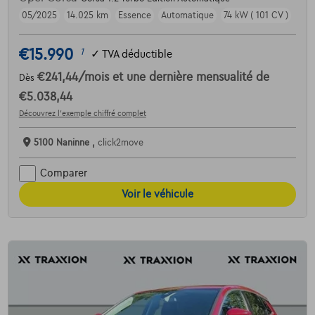
05/2025
14.025 km
Essence
Automatique
74 kW ( 101 CV )
€15.990
1
✓
TVA déductible
€241,44
/mois
et une dernière mensualité de
Dès
€5.038,44
Découvrez l’exemple chiffré complet
5100 Naninne ,
click2move
Comparer
Voir le véhicule