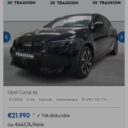
Opel Corsa
GS
01/2026
6 km
Hybride
Automatique
81 kW ( 110 CV )
€21.990
1
✓
TVA déductible
€447,74
/mois
Dès