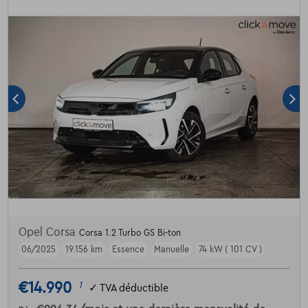
Opel Corsa
Corsa 1.2 Turbo GS Bi-ton
06/2025
19.156 km
Essence
Manuelle
74 kW ( 101 CV )
€14.990
1
✓
TVA déductible