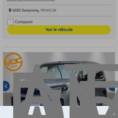
AT
6020 Dampremy,
PROXICAR
Comparer
Voir le véhicule