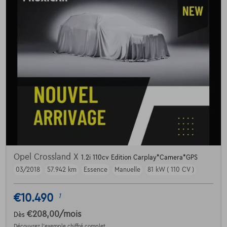
Opel Crossland X
1.2i 110cv Edition Carplay*Camera*GPS
03/2018
57.942 km
Essence
Manuelle
81 kW ( 110 CV )
€10.490
1
€208,00
/mois
Dès
Découvrez l’exemple chiffré complet