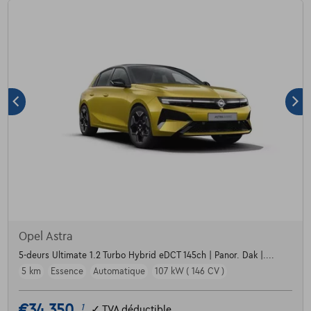
Opel Astra
5-deurs Ultimate 1.2 Turbo Hybrid eDCT 145ch | Panor. Dak |....
5 km
Essence
Automatique
107 kW ( 146 CV )
€34.350
1
✓
TVA déductible