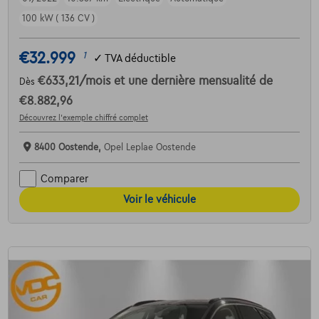
100 kW ( 136 CV )
€32.999
1
✓
TVA déductible
€633,21
/mois
et une dernière mensualité de
Dès
€8.882,96
Découvrez l’exemple chiffré complet
8400 Oostende,
Opel Leplae Oostende
Comparer
Voir le véhicule