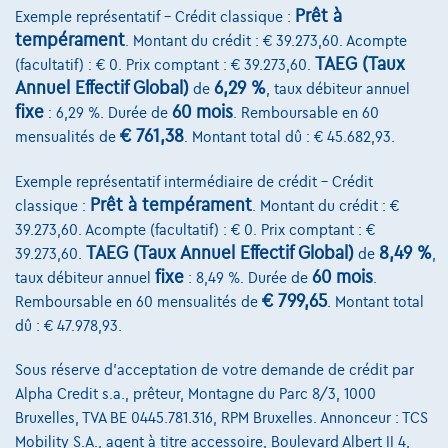
Prêt à
Exemple représentatif – Crédit classique :
tempérament
. Montant du crédit : € 39.273,60. Acompte
TAEG (Taux
(facultatif) : € 0. Prix comptant : € 39.273,60.
Annuel Effectif Global)
6,29 %
de
, taux débiteur annuel
fixe
60 mois
: 6,29 %. Durée de
. Remboursable en 60
€ 761,38
mensualités de
. Montant total dû : € 45.682,93.
Exemple représentatif intermédiaire de crédit – Crédit
Prêt à tempérament
classique :
. Montant du crédit : €
39.273,60. Acompte (facultatif) : € 0. Prix comptant : €
TAEG (Taux Annuel Effectif Global)
8,49 %
39.273,60.
de
,
fixe
60 mois
taux débiteur annuel
: 8,49 %. Durée de
.
€ 799,65
Remboursable en 60 mensualités de
. Montant total
Opel Crossland
GS 1.2T AT6 130PK |APPLE CARPLAY|CAMERA|
dû : € 47.978,93.
04/2023
28.621 km
Essence
Automatique
96 kW ( 130 CV )
Sous réserve d'acceptation de votre demande de crédit par
Alpha Credit s.a., prêteur, Montagne du Parc 8/3, 1000
€19.850
1
Bruxelles, TVA BE 0445.781.316, RPM Bruxelles. Annonceur : TCS
✓
TVA déductible
Mobility S.A., agent à titre accessoire, Boulevard Albert II 4,