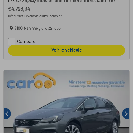
€226,34
/mois
et une dernière mensualité de
Dès
€4.723,34
Découvrez l’exemple chiffré complet
5100 Naninne ,
click2move
Comparer
Voir le véhicule