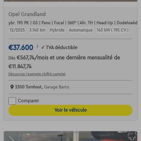
Opel Grandland
ybr. 195 PK | GS | Pano | Focal | 360° | Afn. TH | Head-Up | Dodehoekdet. 
12/2025
3.140 km
Hybride
Automatique
143 kW ( 195 CV )
€37.600
1
✓
TVA déductible
€567,74
/mois
et une dernière mensualité de
Dès
€11.847,74
Découvrez l’exemple chiffré complet
2300 Turnhout,
Garage Barto
Comparer
Voir le véhicule