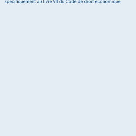
spécifiquement au livre VII du Code de droit économique.
Conditions d'assistance
Protection Des Données
Politique Des Cookies
Charte de qualité
Site Map
Login