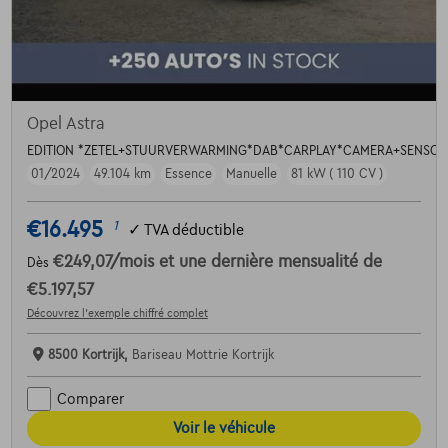
Opel Astra
EDITION *ZETEL+STUURVERWARMING*DAB*CARPLAY*CAMERA+SENSOR
01/2024
49.104 km
Essence
Manuelle
81 kW ( 110 CV )
€16.495
1
✓
TVA déductible
€249,07
/mois
et une dernière mensualité de
Dès
€5.197,57
Découvrez l’exemple chiffré complet
8500 Kortrijk,
Bariseau Mottrie Kortrijk
Comparer
Voir le véhicule