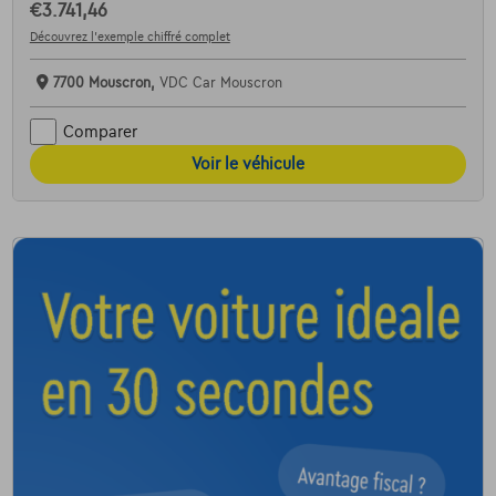
€3.741,46
Découvrez l’exemple chiffré complet
7700 Mouscron,
VDC Car Mouscron
Comparer
Voir le véhicule