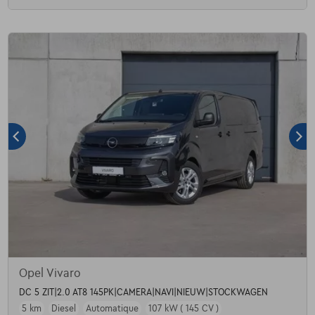
Opel Vivaro
DC 5 ZIT|2.0 AT8 145PK|CAMERA|NAVI|NIEUW|STOCKWAGEN
5 km
Diesel
Automatique
107 kW ( 145 CV )