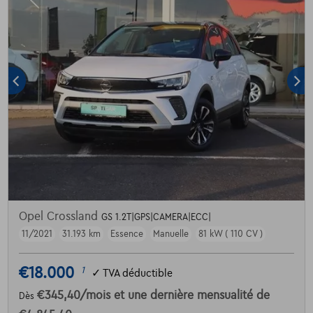
Opel Crossland
GS 1.2T|GPS|CAMERA|ECC|
11/2021
31.193 km
Essence
Manuelle
81 kW ( 110 CV )
€18.000
1
✓
TVA déductible
€345,40
/mois
et une dernière mensualité de
Dès