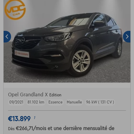
Opel Grandland X
Edition
09/2021
81.102 km
Essence
Manuelle
96 kW ( 131 CV )
€13.899
1
€266,71
/mois
et une dernière mensualité de
Dès