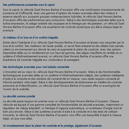
Des performances puissantes sous le capot
Sous le capot, le véhicula Opel Movano Berline d'occasion offre une combinaison impressionnante de
puissance et d'efficacité. Avec une gamme d'options de moteur avancées allant des moteurs à
essence réactifs aux puissants groupes motopropulseurs hybrides, le véhicula Opel Movano Berline
d'occasion offre des performances sans compromis. Grâce à des technologies avancées telles que la
turbocompression, le calage variable des soupapes et le freinage par récupération, un véhicula Opel
Movano Berline d'occasion offre une expérience de conduite dynamique qui élève chaque trajet en
aventure.
Un intérieur d’un luxe et d’un confort inégalés
Entrez dans l'habitacle d'un véhicula Opel Movano Berline d'occasion et laissez-vous emporter par le
luxe et le confort. Des matériaux de haute qualité, un savoir-faire artisanal et des détails bien pensés
créent un environnement qui stimule les sens et augmente le plaisir de conduire. Avec des options
disponibles telles qu'un revêtement en cuir haut de gamme, des sièges chauffants et ventilés et un
système d'infodivertissement avancé, un véhicula Opel Movano Berline d'occasion offre une
expérience de conduite inégalée aux conducteurs et passagers.
Des technologies avancées pour une balade connectée
L'innovation est au cœur du véhicula Opel Movano Berline d'occasion. Grâce à des fonctionnalités
technologiques avancées telles qu'un système d'infodivertissement intégré, des systèmes intelligents
d'aide à la conduite et des solutions de connectivité sur mesure, vous restez toujours connecté et
informé pendant votre trajet. Grâce à des développements révolutionnaires en matière de conduite
autonome et d'électrification, un véhicula Opel Movano Berline d'occasion offre un avant-goût de
l'avenir de la mobilité.
La sécurité comme priorité
La sécurité passe toujours en premier avec un véhicula Opel Movano Berline d'occasion. Chaque
véhicule est équipé d'une gamme complète de fonctionnalités de sécurité avancées, notamment un
régulateur de vitesse adaptatif, un freinage d'urgence automatique, un avertisseur d'angle mort et
bien plus encore. Grâce à des systèmes avancés d'aide à la conduite et à des tests de collision
innovants, le véhicula Opel Movano Berline d'occasion vous offre une tranquillité d'esprit à chaque
trajet, où que vous alliez.
Un investissement dans le plaisir de conduite et le prestige, également d'occasion