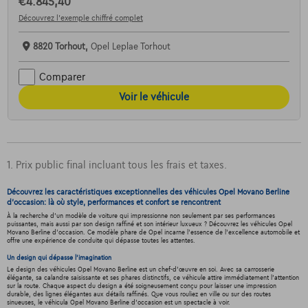
€4.845,40
Découvrez l’exemple chiffré complet
8820 Torhout,
Opel Leplae Torhout
Comparer
Voir le véhicule
1. Prix public final incluant tous les frais et taxes.
Découvrez les caractéristiques exceptionnelles des véhicules Opel Movano Berline
d'occasion: là où style, performances et confort se rencontrent
À la recherche d'un modèle de voiture qui impressionne non seulement par ses performances
puissantes, mais aussi par son design raffiné et son intérieur luxueux ? Découvrez les véhicules Opel
Movano Berline d'occasion. Ce modèle phare de Opel incarne l'essence de l'excellence automobile et
offre une expérience de conduite qui dépasse toutes les attentes.
Un design qui dépasse l'imagination
Le design des véhicules Opel Movano Berline est un chef-d'œuvre en soi. Avec sa carrosserie
élégante, sa calandre saisissante et ses phares distinctifs, ce véhicule attire immédiatement l'attention
sur la route. Chaque aspect du design a été soigneusement conçu pour laisser une impression
durable, des lignes élégantes aux détails raffinés. Que vous rouliez en ville ou sur des routes
sinueuses, le véhicula Opel Movano Berline d'occasion est un spectacle à voir.