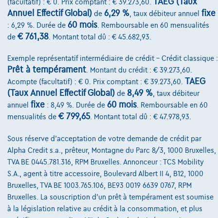
TAEG (Taux
(facultatif) : € 0. Prix comptant : € 39.273,60.
Annuel Effectif Global)
6,29 %
fixe
de
, taux débiteur annuel
Sur Nous
60 mois
: 6,29 %. Durée de
. Remboursable en 60 mensualités
Devenez client
€ 761,38
de
. Montant total dû : € 45.682,93.
Qui nous sommes
Exemple représentatif intermédiaire de crédit – Crédit classique :
Prêt à tempérament
. Montant du crédit : € 39.273,60.
Charte de qualité
TAEG
Acompte (facultatif) : € 0. Prix comptant : € 39.273,60.
Nos dealers
(Taux Annuel Effectif Global)
8,49 %
de
, taux débiteur
fixe
60 mois
annuel
: 8,49 %. Durée de
. Remboursable en 60
Nos partenaires
€ 799,65
mensualités de
. Montant total dû : € 47.978,93.
Notre équipe
Sous réserve d'acceptation de votre demande de crédit par
Contact
Alpha Credit s.a., prêteur, Montagne du Parc 8/3, 1000 Bruxelles,
TVA BE 0445.781.316, RPM Bruxelles. Annonceur : TCS Mobility
S.A., agent à titre accessoire, Boulevard Albert II 4, B12, 1000
Bruxelles, TVA BE 1003.765.106, BE93 0019 6639 0767, RPM
@2024 TCS Mobility SA/NV Copyright
Bruxelles. La souscription d'un prêt à tempérament est soumise
à la législation relative au crédit à la consommation, et plus
Conditions Générales