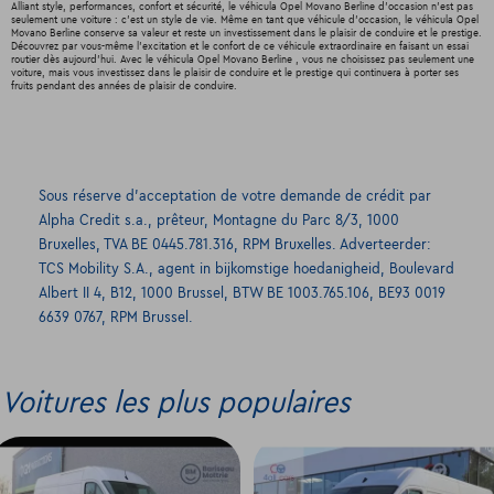
Alliant style, performances, confort et sécurité, le véhicula Opel Movano Berline d'occasion n'est pas
seulement une voiture : c'est un style de vie. Même en tant que véhicule d'occasion, le véhicula Opel
Movano Berline conserve sa valeur et reste un investissement dans le plaisir de conduire et le prestige.
Découvrez par vous-même l'excitation et le confort de ce véhicule extraordinaire en faisant un essai
routier dès aujourd'hui. Avec le véhicula Opel Movano Berline , vous ne choisissez pas seulement une
voiture, mais vous investissez dans le plaisir de conduire et le prestige qui continuera à porter ses
fruits pendant des années de plaisir de conduire.
Sous réserve d’acceptation de votre demande de crédit par
Alpha Credit s.a., prêteur, Montagne du Parc 8/3, 1000
Bruxelles, TVA BE 0445.781.316, RPM Bruxelles. Adverteerder:
TCS Mobility S.A., agent in bijkomstige hoedanigheid, Boulevard
Albert II 4, B12, 1000 Brussel, BTW BE 1003.765.106, BE93 0019
6639 0767, RPM Brussel.
Voitures les plus populaires