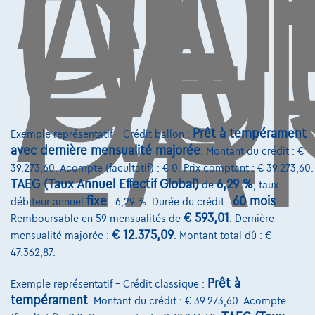
L'
CO
AU
DE
L'
Contact
info@touringcarselect.be
Avenue Roi Albert II 4, B12
1000 Bruxelles
Prêt à tempérament
Exemple représentatif – Crédit ballon :
avec dernière mensualité majorée
. Montant du crédit : €
39.273,60. Acompte (facultatif) : € 0. Prix comptant : € 39.273,60.
Services & Solutions
TAEG (Taux Annuel Effectif Global)
6,29 %
de
, taux
fixe
60 mois
débiteur annuel
: 6,29 %. Durée du crédit :
.
Assistance dépannage
€ 593,01
Remboursable en 59 mensualités de
. Dernière
€ 12.375,09
mensualité majorée :
. Montant total dû : €
Financement
47.362,87.
Assurance auto
Prêt à
Exemple représentatif – Crédit classique :
Leasing
tempérament
. Montant du crédit : € 39.273,60. Acompte