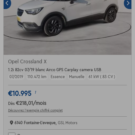
Opel Crossland X
1.2i 82cv 07/19 blanc Airco GPS Carplay camera USB
07/2019
110.472 km
Essence
Manuelle
61 kW ( 83 CV )
€10.995
1
€218,01
/mois
Dès
Découvrez l’exemple chiffré complet
6140 Fontaine-L'eveque,
GSL Motors