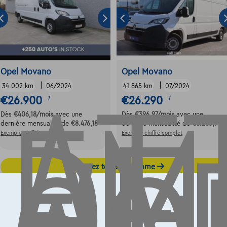
AT
EM
DE
Opel Movano
Opel Movano
|
|
34.002 km
06/2024
41.865 km
07/2024
€26.900
€26.290
1
1
Dès
€406,18
/mois
avec une
Dès
€396,97
/mois
avec une
dernière mensualité de
€8.476,18
dernière mensualité de
€8.283,97
Exemple chiffré complet
Exemple chiffré complet
Découvrez toute la gamme