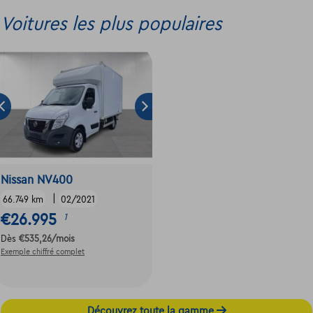
Voitures les plus populaires
Nissan NV400
|
66.749 km
02/2021
€26.995
1
Dès
€535,26
/mois
Exemple chiffré complet
Découvrez toute la gamme