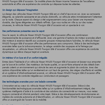
NV400 Fourgon tôlé d'occasion. Ce modèle phare de Nissan incarne l'essence de l'excellence
automobile et offre une expérience de conduite qui dépasse toutes les attentes.
Un design qui dépasse l'imagination
Le design des véhicules Nissan NV400 Fourgon tôlé est un chef-d'œuvre en soi. Avec sa carrosserie
élégante, sa calandre saisissante et ses phares distinctifs, ce véhicule attire immédiatement l'attention
sur la route. Chaque aspect du design a été soigneusement conçu pour laisser une impression
durable, des lignes élégantes aux détails raffinés. Que vous rouliez en ville ou sur des routes
sinueuses, le véhicula Nissan NV400 Fourgon tôlé d'occasion est un spectacle à voir.
Des performances puissantes sous le capot
Sous le capot, le véhicula Nissan NV400 Fourgon tôlé d'occasion offre une combinaison
impressionnante de puissance et d'efficacité. Avec une gamme d'options de moteur avancées allant
des moteurs à essence réactifs aux puissants groupes motopropulseurs hybrides, le véhicula Nissan
NV400 Fourgon tôlé d'occasion offre des performances sans compromis. Grâce à des technologies
avancées telles que la turbocompression, le calage variable des soupapes et le freinage par
récupération, un véhicula Nissan NV400 Fourgon tôlé d'occasion offre une expérience de conduite
dynamique qui élève chaque trajet en aventure.
Un intérieur d’un luxe et d’un confort inégalés
Entrez dans l'habitacle d'un véhicula Nissan NV400 Fourgon tôlé d'occasion et laissez-vous emporter
par le luxe et le confort. Des matériaux de haute qualité, un savoir-faire artisanal et des détails bien
pensés créent un environnement qui stimule les sens et augmente le plaisir de conduire. Avec des
options disponibles telles qu'un revêtement en cuir haut de gamme, des sièges chauffants et ventilés
et un système d'infodivertissement avancé, un véhicula Nissan NV400 Fourgon tôlé d'occasion offre
une expérience de conduite inégalée aux conducteurs et passagers.
Des technologies avancées pour une balade connectée
L'innovation est au cœur du véhicula Nissan NV400 Fourgon tôlé d'occasion. Grâce à des
fonctionnalités technologiques avancées telles qu'un système d'infodivertissement intégré, des
systèmes intelligents d'aide à la conduite et des solutions de connectivité sur mesure, vous restez
toujours connecté et informé pendant votre trajet. Grâce à des développements révolutionnaires en
matière de conduite autonome et d'électrification, un véhicula Nissan NV400 Fourgon tôlé d'occasion
offre un avant-goût de l'avenir de la mobilité.