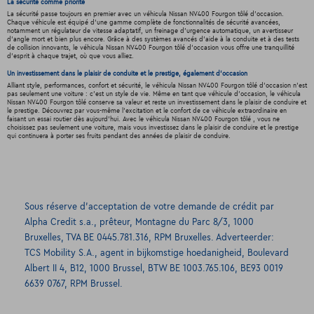
La sécurité comme priorité
La sécurité passe toujours en premier avec un véhicula Nissan NV400 Fourgon tôlé d'occasion.
Chaque véhicule est équipé d'une gamme complète de fonctionnalités de sécurité avancées,
notamment un régulateur de vitesse adaptatif, un freinage d'urgence automatique, un avertisseur
d'angle mort et bien plus encore. Grâce à des systèmes avancés d'aide à la conduite et à des tests
de collision innovants, le véhicula Nissan NV400 Fourgon tôlé d'occasion vous offre une tranquillité
d'esprit à chaque trajet, où que vous alliez.
Un investissement dans le plaisir de conduite et le prestige, également d'occasion
Alliant style, performances, confort et sécurité, le véhicula Nissan NV400 Fourgon tôlé d'occasion n'est
pas seulement une voiture : c'est un style de vie. Même en tant que véhicule d'occasion, le véhicula
Nissan NV400 Fourgon tôlé conserve sa valeur et reste un investissement dans le plaisir de conduire et
le prestige. Découvrez par vous-même l'excitation et le confort de ce véhicule extraordinaire en
faisant un essai routier dès aujourd'hui. Avec le véhicula Nissan NV400 Fourgon tôlé , vous ne
choisissez pas seulement une voiture, mais vous investissez dans le plaisir de conduire et le prestige
qui continuera à porter ses fruits pendant des années de plaisir de conduire.
Sous réserve d’acceptation de votre demande de crédit par
Alpha Credit s.a., prêteur, Montagne du Parc 8/3, 1000
Bruxelles, TVA BE 0445.781.316, RPM Bruxelles. Adverteerder:
TCS Mobility S.A., agent in bijkomstige hoedanigheid, Boulevard
Albert II 4, B12, 1000 Brussel, BTW BE 1003.765.106, BE93 0019
6639 0767, RPM Brussel.