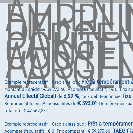
ATTENT
EMPRU
DE
L'ARGE
COÛTE
AUSSI 
L'ARGE
Prêt à tempérament a
Exemple représentatif – Crédit ballon :
Montant du crédit : € 39.273,60. Acompte (facultatif) : € 0. Prix 
Annuel Effectif Global)
6,29 %
fixe
de
, taux débiteur annuel
€ 593,01
Remboursable en 59 mensualités de
. Dernière mensua
total dû : € 47.362,87.
Prêt à tempéramen
Exemple représentatif – Crédit classique :
TAEG (Ta
Acompte (facultatif) : € 0. Prix comptant : € 39.273,60.