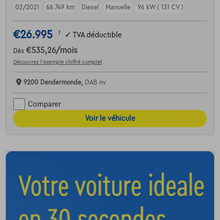
02/2021
66.749 km
Diesel
Manuelle
96 kW ( 131 CV )
€26.995
1
✓
TVA déductible
€535,26
/mois
Dès
Découvrez l’exemple chiffré complet
9200 Dendermonde,
DAB nv
Comparer
Voir le véhicule