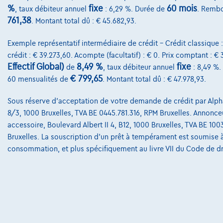
%
fixe
60 mois
, taux débiteur annuel
: 6,29 %. Durée de
. Rembo
761,38
. Montant total dû : € 45.682,93.
Exemple représentatif intermédiaire de crédit – Crédit classique 
crédit : € 39.273,60. Acompte (facultatif) : € 0. Prix comptant : €
Effectif Global)
8,49 %
fixe
de
, taux débiteur annuel
: 8,49 %.
€ 799,65
60 mensualités de
. Montant total dû : € 47.978,93.
Sous réserve d'acceptation de votre demande de crédit par Alpha
8/3, 1000 Bruxelles, TVA BE 0445.781.316, RPM Bruxelles. Annonceur
accessoire, Boulevard Albert II 4, B12, 1000 Bruxelles, TVA BE 10
Bruxelles. La souscription d'un prêt à tempérament est soumise à l
consommation, et plus spécifiquement au livre VII du Code de d