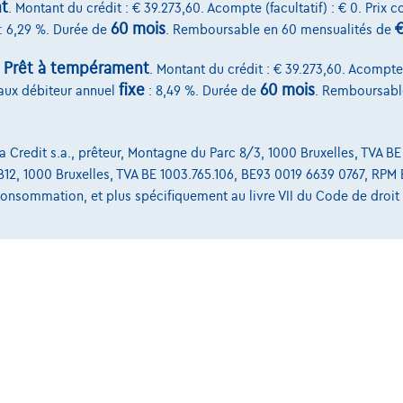
t
. Montant du crédit : € 39.273,60. Acompte (facultatif) : € 0. Prix 
|
|
m
11/2024
0 km
03/2026
60 mois
€
: 6,29 %. Durée de
. Remboursable en 60 mensualités de
95
€28.998
1
1
1
/mois
avec une dernière
Dès
€437,86
/mois
avec une dernière
Prêt à tempérament
:
. Montant du crédit : € 39.273,60. Acompte (
é de
€7.875,91
mensualité de
€9.137,26
fixe
60 mois
taux débiteur annuel
: 8,49 %. Durée de
. Remboursabl
ffré complet
Exemple chiffré complet
Credit s.a., prêteur, Montagne du Parc 8/3, 1000 Bruxelles, TVA BE
, B12, 1000 Bruxelles, TVA BE 1003.765.106, BE93 0019 6639 0767, RPM 
Services & Solutions
a consommation, et plus spécifiquement au livre VII du Code de droi
select.be
Assistance dépannage
t II 4, B12
Financement
Assurance auto
Leasing