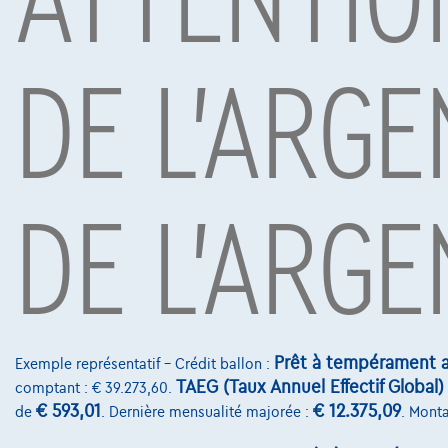
DE L'ARGE
Sous réserve d’acceptation de votre demande de crédit 
Mobility S.A., agent in bijkomstige hoedanigheid, Boule
Voitures les plus populaires
DE L'ARGE
Prêt à tempérament a
Exemple représentatif – Crédit ballon :
TAEG (Taux Annuel Effectif Global)
comptant : € 39.273,60.
€ 593,01
€ 12.375,09
de
. Dernière mensualité majorée :
. Monta
Nissan Micra
Nissan I