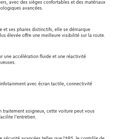
agers, avec des sièges confortables et des matériaux
hnologiques avancées.
e et ses phares distinctifs, elle se démarque
us élevée offre une meilleure visibilité sur la route.
une accélération fluide et une réactivité
nueuses.
fotainment avec écran tactile, connectivité
un traitement soigneux, cette voiture peut vous
ilite l'entretien.
e sécurité avancées telles que l'ABS, le contrôle de