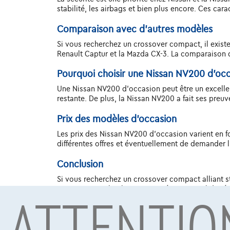
stabilité, les airbags et bien plus encore. Ces cara
Comparaison avec d'autres modèles
Si vous recherchez un crossover compact, il exist
Renault Captur et la Mazda CX-3. La comparaison de
Pourquoi choisir une Nissan NV200 d'occ
Une Nissan NV200 d'occasion peut être un excellen
restante. De plus, la Nissan NV200 a fait ses preuv
Prix des modèles d'occasion
Les prix des Nissan NV200 d'occasion varient en fon
différentes offres et éventuellement de demander 
Conclusion
Si vous recherchez un crossover compact alliant st
ATTENTIO
unique, ses technologies avancées et sa solide répu
modèles spécifiques et leur historique avant d'eff
d'autres modèles spécifiques de cette marque ? Al