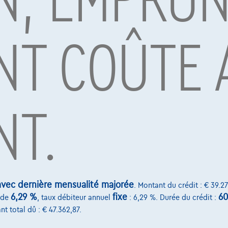
NT COÛTE 
par Alpha Credit s.a., prêteur, Montagne du Parc 8/3, 1000 Bruxelles, TVA 
vard Albert II 4, B12, 1000 Brussel, BTW BE 1003.765.106, BE93 0019 6639 076
NT.
vec dernière mensualité majorée
. Montant du crédit : € 39.27
6,29 %
fixe
60
de
, taux débiteur annuel
: 6,29 %. Durée du crédit :
nt total dû : € 47.362,87.
nterstar
Nissan Qashqai