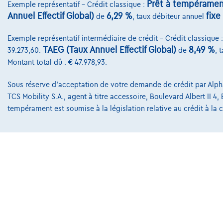
Prêt à tempéramen
Exemple représentatif – Crédit classique :
|
82.602 km
04/2021
26.202 k
Annuel Effectif Global)
6,29 %
fixe
de
, taux débiteur annuel
€13.490
€24.9
1
Dès
€267,48
/mois
Dès
€377,4
Exemple représentatif intermédiaire de crédit – Crédit classique 
mensualit
Exemple chiffré complet
TAEG (Taux Annuel Effectif Global)
8,49 %
39.273,60.
de
, 
Exemple chi
Montant total dû : € 47.978,93.
Sous réserve d'acceptation de votre demande de crédit par Alpha 
TCS Mobility S.A., agent à titre accessoire, Boulevard Albert II 4
Contact
tempérament est soumise à la législation relative au crédit à l
info@touringcar
Avenue Roi Alber
1000 Bruxelles