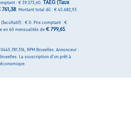
TAEG (Taux
comptant : € 39.273,60.
|
45.619 km
07/2022
 761,38
. Montant total dû : € 45.682,93.
€12.490
1
Dès
€239,67
/mois
avec une dernière
facultatif) : € 0. Prix comptant : €
mensualité de
€3.362,17
€ 799,65
e en 60 mensualités de
.
Exemple chiffré complet
 0445.781.316, RPM Bruxelles. Annonceur :
Bruxelles. La souscription d'un prêt à
Sur Nous
t économique.
Devenez client
Qui nous sommes
Charte de qualité
Nos dealers
Nos partenaires
Notre équipe