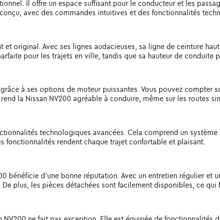
ionnel. Il offre un espace suffisant pour le conducteur et les pass
n conçu, avec des commandes intuitives et des fonctionnalités tec
 et original. Avec ses lignes audacieuses, sa ligne de ceinture haut
arfaite pour les trajets en ville, tandis que sa hauteur de conduite pl
grâce à ses options de moteur puissantes. Vous pouvez compter sur 
i rend la Nissan NV200 agréable à conduire, même sur les routes si
ionnalités technologiques avancées. Cela comprend un système in
s fonctionnalités rendent chaque trajet confortable et plaisant.
200 bénéficie d'une bonne réputation. Avec un entretien régulier et 
plus, les pièces détachées sont facilement disponibles, ce qui fac
an NV200 ne fait pas exception. Elle est équipée de fonctionnalités d