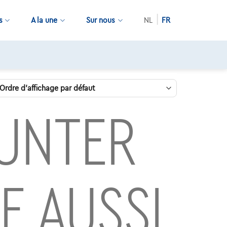
s
A la une
Sur nous
NL
FR
RUNTER
E AUSSI