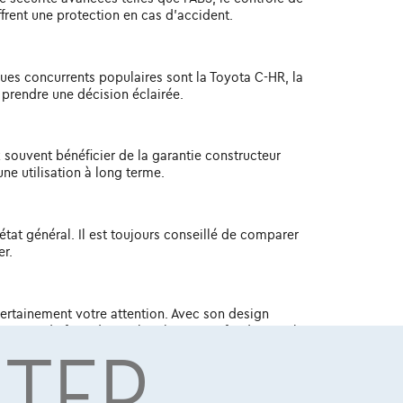
offrent une protection en cas d'accident.
ues concurrents populaires sont la Toyota C-HR, la
 prendre une décision éclairée.
 souvent bénéficier de la garantie constructeur
une utilisation à long terme.
état général. Il est toujours conseillé de comparer
er.
certainement votre attention. Avec son design
NTER
liez pas de faire des recherches approfondies sur les
200 d'occasion parfaite ! Curieux de découvrir
n Juke
.