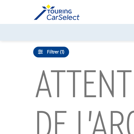
Skip
to
content
Filtrer (1)
ATTENT
DE L’A