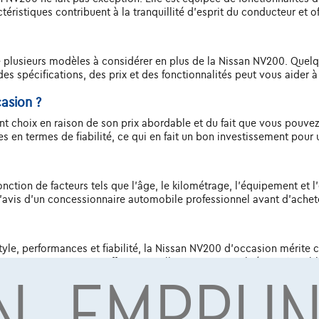
ctéristiques contribuent à la tranquillité d'esprit du conducteur et 
e plusieurs modèles à considérer en plus de la Nissan NV200. Quelq
s spécifications, des prix et des fonctionnalités peut vous aider à
asion ?
t choix en raison de son prix abordable et du fait que vous pouvez
es en termes de fiabilité, ce qui en fait un bon investissement pour 
ction de facteurs tels que l'âge, le kilométrage, l'équipement et l'
l'avis d'un concessionnaire automobile professionnel avant d'achet
yle, performances et fiabilité, la Nissan NV200 d'occasion mérite 
N, EMPRU
tation, cette voiture offre un excellent rapport qualité-prix. N'oub
ectuer votre achat. Profitez bien de la recherche de votre Nissan NV
ors découvrez ici à l'avance
Nissan Qashqai
,
Nissan Micra
et
Nissa