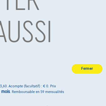
AUSSI
BE 0445.781.316, RPM Bruxelles. Adverteerder: TCS
7, RPM Brussel.
Découvrez toute la gamme Nissan
Fermer
3,60. Acompte (facultatif) : € 0. Prix
 mois
. Remboursable en 59 mensualités
Nissan Micra