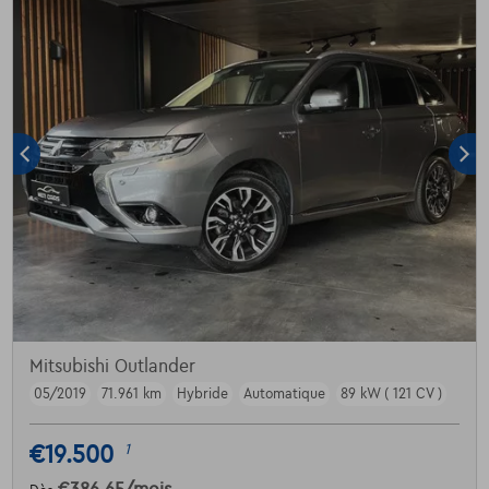
Mitsubishi Outlander
05/2019
71.961 km
Hybride
Automatique
89 kW ( 121 CV )
€19.500
1