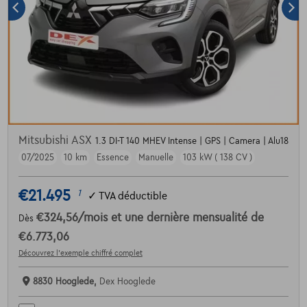
Mitsubishi ASX
1.3 DI-T 140 MHEV Intense | GPS | Camera | Alu18
07/2025
10 km
Essence
Manuelle
103 kW ( 138 CV )
€21.495
1
✓
TVA déductible
€324,56
/mois
et une dernière mensualité de
Dès
€6.773,06
Découvrez l’exemple chiffré complet
8830 Hooglede,
Dex Hooglede