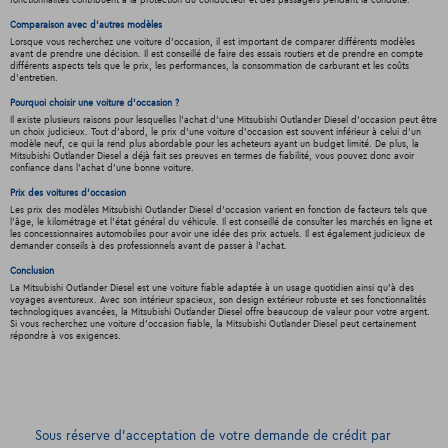
Comparaison avec d'autres modèles
Lorsque vous recherchez une voiture d'occasion, il est important de comparer différents modèles
avant de prendre une décision. Il est conseillé de faire des essais routiers et de prendre en compte
différents aspects tels que le prix, les performances, la consommation de carburant et les coûts
d'entretien.
Pourquoi choisir une voiture d'occasion ?
Il existe plusieurs raisons pour lesquelles l'achat d'une Mitsubishi Outlander Diesel d'occasion peut être
un choix judicieux. Tout d'abord, le prix d'une voiture d'occasion est souvent inférieur à celui d'un
modèle neuf, ce qui la rend plus abordable pour les acheteurs ayant un budget limité. De plus, la
Mitsubishi Outlander Diesel a déjà fait ses preuves en termes de fiabilité, vous pouvez donc avoir
confiance dans l'achat d'une bonne voiture.
Prix des voitures d'occasion
Les prix des modèles Mitsubishi Outlander Diesel d'occasion varient en fonction de facteurs tels que
l'âge, le kilométrage et l'état général du véhicule. Il est conseillé de consulter les marchés en ligne et
les concessionnaires automobiles pour avoir une idée des prix actuels. Il est également judicieux de
demander conseils à des professionnels avant de passer à l'achat.
Conclusion
La Mitsubishi Outlander Diesel est une voiture fiable adaptée à un usage quotidien ainsi qu'à des
voyages aventureux. Avec son intérieur spacieux, son design extérieur robuste et ses fonctionnalités
technologiques avancées, la Mitsubishi Outlander Diesel offre beaucoup de valeur pour votre argent.
Si vous recherchez une voiture d'occasion fiable, la Mitsubishi Outlander Diesel peut certainement
répondre à vos exigences.
Sous réserve d’acceptation de votre demande de crédit par