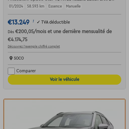
01/2024
58.593 km
Essence
Manuelle
€13.249
1
✓
TVA déductible
€200,05
/mois
et une dernière mensualité de
Dès
€4.174,75
Découvrez l’exemple chiffré complet
SOCO
Comparer
Voir le véhicule