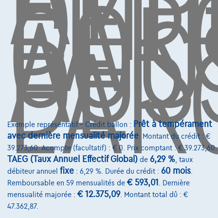
EMP
DE
L'A
COÛ
AUS
DE
L'AR
Services & Solutions
Assistance dépannage
Financement
Assurance auto
Leasing
Prêt à tempérament
Exemple représentatif – Crédit ballon :
avec dernière mensualité majorée
. Montant du crédit : €
Sur Nous
39.273,60. Acompte (facultatif) : € 0. Prix comptant : € 39.273,60.
TAEG (Taux Annuel Effectif Global)
6,29 %
Devenez client
de
, taux
fixe
60 mois
débiteur annuel
: 6,29 %. Durée du crédit :
.
Qui nous sommes
€ 593,01
Remboursable en 59 mensualités de
. Dernière
€ 12.375,09
mensualité majorée :
. Montant total dû : €
Charte de qualité
47.362,87.
Nos dealers