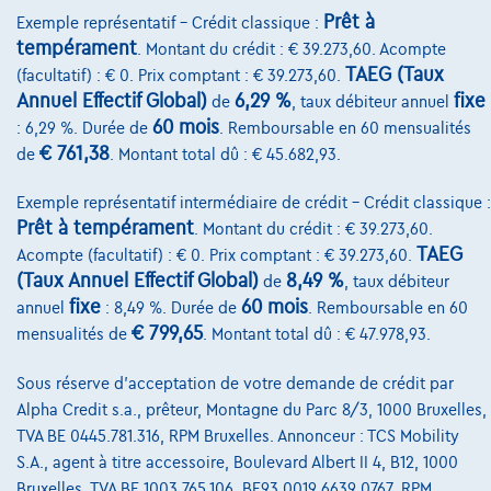
Prêt à
Exemple représentatif – Crédit classique :
Nos partenaires
tempérament
. Montant du crédit : € 39.273,60. Acompte
TAEG (Taux
(facultatif) : € 0. Prix comptant : € 39.273,60.
Notre équipe
Annuel Effectif Global)
6,29 %
fixe
de
, taux débiteur annuel
Contact
60 mois
: 6,29 %. Durée de
. Remboursable en 60 mensualités
€ 761,38
de
. Montant total dû : € 45.682,93.
Exemple représentatif intermédiaire de crédit – Crédit classique :
@2024 TCS Mobility SA/NV Copyright
Prêt à tempérament
. Montant du crédit : € 39.273,60.
TAEG
Acompte (facultatif) : € 0. Prix comptant : € 39.273,60.
Conditions Générales
(Taux Annuel Effectif Global)
8,49 %
de
, taux débiteur
fixe
60 mois
Conditions d'assistance
annuel
: 8,49 %. Durée de
. Remboursable en 60
€ 799,65
mensualités de
. Montant total dû : € 47.978,93.
Protection Des Données
Sous réserve d'acceptation de votre demande de crédit par
Politique Des Cookies
Alpha Credit s.a., prêteur, Montagne du Parc 8/3, 1000 Bruxelles,
Charte de qualité
TVA BE 0445.781.316, RPM Bruxelles. Annonceur : TCS Mobility
S.A., agent à titre accessoire, Boulevard Albert II 4, B12, 1000
Site Map
Bruxelles, TVA BE 1003.765.106, BE93 0019 6639 0767, RPM