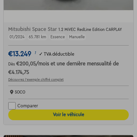
Mitsubishi Space Star
1.2 MiVEC RedLine Edition CARPLAY
01/2024
65.781 km
Essence
Manuelle
€13.249
1
✓
TVA déductible
€200,05
/mois
et une dernière mensualité de
Dès
€4.174,75
Découvrez l’exemple chiffré complet
SOCO
Comparer
Voir le véhicule