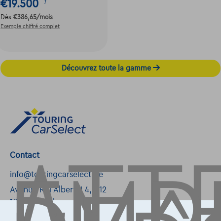
€19.500
1
Dès
€386,65
/mois
Exemple chiffré complet
Découvrez toute la gamme
ATT
Contact
info@touringcarselect.be
Avenue Roi Albert II 4, B12
1000 Bruxelles