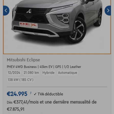
Mitsubishi Eclipse
PHEV 4WD Business | 45km EV | GPS | 1/2 Leather
12/2024
21.080 km
Hybride
Automatique
138 kW ( 185 CV )
€24.995
1
✓
TVA déductible
€377,41
/mois
et une dernière mensualité de
Dès
€7.875,91