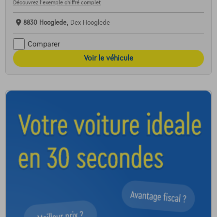
Découvrez l’exemple chiffré complet
8830 Hooglede,
Dex Hooglede
Comparer
Voir le véhicule