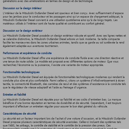
générations avec des améliorations en termes de design et de technologie.
Discussion sur le design intérieur
L'intérieur de la Mitsubishi Outlander Diesel est spacieux et bien conçu. Avec suffisamment d'espace
pour les jambes pour le conducteur et les passagers ainsi qu'un espace de chargement adéquat, la
Mitsubishi Outlander Diesel convient à une utilisation quotidienne ainsi qu'à de longs trajets. Les
matériaux utilisés à l'intérieur sont de haute qualité et contribuent au confort général.
Discussion sur le design extérieur
La Mitsubishi Outlander Diesel possède un design extérieur robuste et sportif. Avec ses lignes nettes et
sa calandre distinctive, la Mitsubishi Outlander Diesel arbore un look moderne. Sa taille compacte
facilite les manœuvres dans les zones urbaines animées, tandis que sa garde au sol surélevée la rend
également adaptée aux aventures tout-terrain.
Performances et expérience de conduite
La Mitsubishi Outlander Diesel offre une expérience de conduite fluide avec une direction réactive et
une tenue de route solide. Le modèle est proposé avec différentes options de moteur. Que vous
recherchiez l'économie ou la puissance, il existe une variante de moteur appropriée.
Fonctionnalités technologiques
La Mitsubishi Outlander Diesel est équipée de fonctionnalités technologiques modernes qui rendent la
conduite plus sûre et plus confortable. Parmi celles-ci, citons un système d'infodivertissement à écran
tactile, la connectivité Bluetooth, des caméras de recul et des systèmes d'assistance à la conduite tels
que le régulateur de vitesse adaptatif et l'aide au freinage d'urgence.
Entretien et fiabilité
La Mitsubishi Outlander Diesel est réputée pour sa fiabilité et ses coûts d'entretien bas. La marque
bénéficie d'une bonne réputation en termes de durabilité et de sécurité. Cependant, il est toujours
important d'effectuer un entretien régulier pour assurer le bon état général du véhicule.
Caractéristiques de sécurité
La sécurité est un facteur important lors de l'achat d'une voiture d'occasion, et la Mitsubishi Outlander
Diesel propose plusieurs caractéristiques de sécurité avancées. Celles-ci incluent des systèmes tels
que l'ABS, les airbags, le contrôle de stabilité et le contrôle de la pression des pneus. Ces
fonctionnalités contribuent à la protection du conducteur et des passagers pendant la conduite.