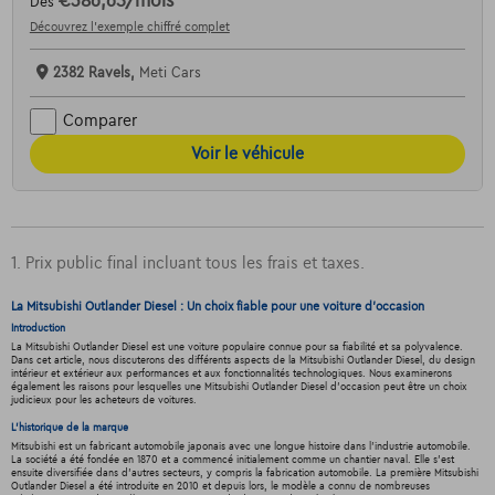
€386,65
/mois
Dès
Découvrez l’exemple chiffré complet
2382 Ravels,
Meti Cars
Comparer
Voir le véhicule
1. Prix public final incluant tous les frais et taxes.
La Mitsubishi Outlander Diesel : Un choix fiable pour une voiture d'occasion
Introduction
La Mitsubishi Outlander Diesel est une voiture populaire connue pour sa fiabilité et sa polyvalence.
Dans cet article, nous discuterons des différents aspects de la Mitsubishi Outlander Diesel, du design
intérieur et extérieur aux performances et aux fonctionnalités technologiques. Nous examinerons
également les raisons pour lesquelles une Mitsubishi Outlander Diesel d'occasion peut être un choix
judicieux pour les acheteurs de voitures.
L'historique de la marque
Mitsubishi est un fabricant automobile japonais avec une longue histoire dans l'industrie automobile.
La société a été fondée en 1870 et a commencé initialement comme un chantier naval. Elle s'est
ensuite diversifiée dans d'autres secteurs, y compris la fabrication automobile. La première Mitsubishi
Outlander Diesel a été introduite en 2010 et depuis lors, le modèle a connu de nombreuses