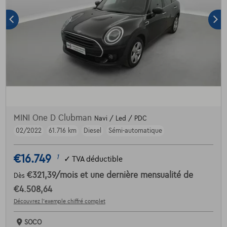
MINI One D Clubman
Navi / Led / PDC
02/2022
61.716 km
Diesel
Sémi-automatique
€16.749
1
✓
TVA déductible
€321,39
/mois
et une dernière mensualité de
Dès
€4.508,64
Découvrez l’exemple chiffré complet
SOCO