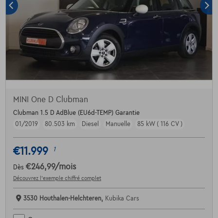
MINI One D Clubman
Clubman 1.5 D AdBlue (EU6d-TEMP) Garantie
01/2019
80.503 km
Diesel
Manuelle
85 kW ( 116 CV )
€11.999
1
€246,99
/mois
Dès
Découvrez l’exemple chiffré complet
3530 Houthalen-Helchteren,
Kubika Cars