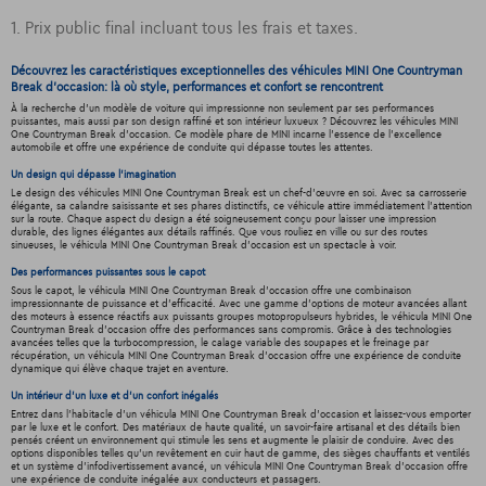
1. Prix public final incluant tous les frais et taxes.
Découvrez les caractéristiques exceptionnelles des véhicules MINI One Countryman
Break d'occasion: là où style, performances et confort se rencontrent
À la recherche d'un modèle de voiture qui impressionne non seulement par ses performances
puissantes, mais aussi par son design raffiné et son intérieur luxueux ? Découvrez les véhicules MINI
One Countryman Break d'occasion. Ce modèle phare de MINI incarne l'essence de l'excellence
automobile et offre une expérience de conduite qui dépasse toutes les attentes.
Un design qui dépasse l'imagination
Le design des véhicules MINI One Countryman Break est un chef-d'œuvre en soi. Avec sa carrosserie
élégante, sa calandre saisissante et ses phares distinctifs, ce véhicule attire immédiatement l'attention
sur la route. Chaque aspect du design a été soigneusement conçu pour laisser une impression
durable, des lignes élégantes aux détails raffinés. Que vous rouliez en ville ou sur des routes
sinueuses, le véhicula MINI One Countryman Break d'occasion est un spectacle à voir.
Des performances puissantes sous le capot
Sous le capot, le véhicula MINI One Countryman Break d'occasion offre une combinaison
impressionnante de puissance et d'efficacité. Avec une gamme d'options de moteur avancées allant
des moteurs à essence réactifs aux puissants groupes motopropulseurs hybrides, le véhicula MINI One
Countryman Break d'occasion offre des performances sans compromis. Grâce à des technologies
avancées telles que la turbocompression, le calage variable des soupapes et le freinage par
récupération, un véhicula MINI One Countryman Break d'occasion offre une expérience de conduite
dynamique qui élève chaque trajet en aventure.
Un intérieur d’un luxe et d’un confort inégalés
Entrez dans l'habitacle d'un véhicula MINI One Countryman Break d'occasion et laissez-vous emporter
par le luxe et le confort. Des matériaux de haute qualité, un savoir-faire artisanal et des détails bien
pensés créent un environnement qui stimule les sens et augmente le plaisir de conduire. Avec des
options disponibles telles qu'un revêtement en cuir haut de gamme, des sièges chauffants et ventilés
et un système d'infodivertissement avancé, un véhicula MINI One Countryman Break d'occasion offre
une expérience de conduite inégalée aux conducteurs et passagers.