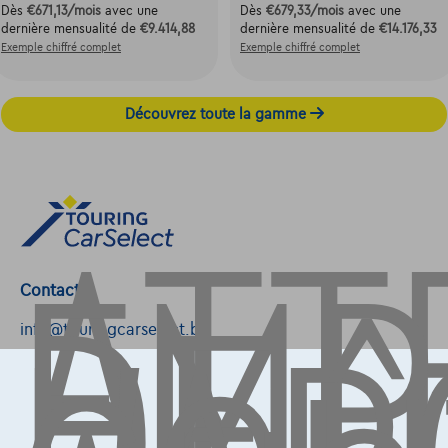
Dès
€671,13
/mois
avec une
Dès
€679,33
/mois
avec une
dernière mensualité de
€9.414,88
dernière mensualité de
€14.176,33
Exemple chiffré complet
Exemple chiffré complet
Découvrez toute la gamme
ATT
EMP
DE
Contact
info@touringcarselect.be
Avenue Roi Albert II 4, B12
1000 Bruxelles