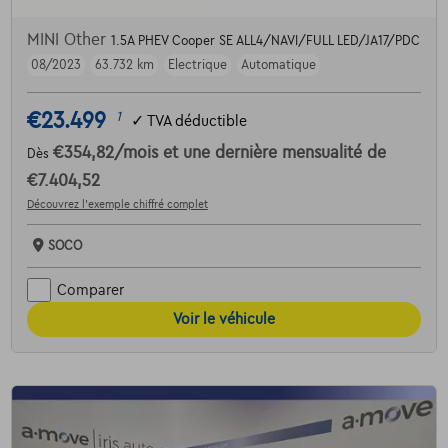
MINI Other
1.5A PHEV Cooper SE ALL4/NAVI/FULL LED/JA17/PDC
08/2023
63.732 km
Electrique
Automatique
€23.499
1
✓
TVA déductible
€354,82
/mois
et une dernière mensualité de
Dès
€7.404,52
Découvrez l’exemple chiffré complet
SOCO
Comparer
Voir le véhicule