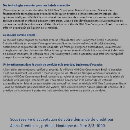
Des technologies avancées pour une balade connectée
L'innovation est au cœur du véhicula MINI One Countryman Break d'occasion. Grâce à des
fonctionnalités technologiques avancées telles qu'un système d'infodivertissement intégré, des
systèmes intelligents d'aide à la conduite et des solutions de connectivité sur mesure, vous restez
toujours connecté et informé pendant votre trajet. Grâce à des développements révolutionnaires en
matière de conduite autonome et d'électrification, un véhicula MINI One Countryman Break d'occasion
offre un avant-goût de l'avenir de la mobilité.
La sécurité comme priorité
La sécurité passe toujours en premier avec un véhicula MINI One Countryman Break d'occasion.
Chaque véhicule est équipé d'une gamme complète de fonctionnalités de sécurité avancées,
notamment un régulateur de vitesse adaptatif, un freinage d'urgence automatique, un avertisseur
d'angle mort et bien plus encore. Grâce à des systèmes avancés d'aide à la conduite et à des tests
de collision innovants, le véhicula MINI One Countryman Break d'occasion vous offre une tranquillité
d'esprit à chaque trajet, où que vous alliez.
Un investissement dans le plaisir de conduite et le prestige, également d'occasion
Alliant style, performances, confort et sécurité, le véhicula MINI One Countryman Break d'occasion
n'est pas seulement une voiture : c'est un style de vie. Même en tant que véhicule d'occasion, le
véhicula MINI One Countryman Break conserve sa valeur et reste un investissement dans le plaisir de
conduire et le prestige. Découvrez par vous-même l'excitation et le confort de ce véhicule
extraordinaire en faisant un essai routier dès aujourd'hui. Avec le véhicula MINI One Countryman Break
, vous ne choisissez pas seulement une voiture, mais vous investissez dans le plaisir de conduire et le
prestige qui continuera à porter ses fruits pendant des années de plaisir de conduire.
Sous réserve d’acceptation de votre demande de crédit par
Alpha Credit s.a., prêteur, Montagne du Parc 8/3, 1000