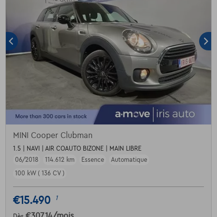
MINI Cooper Clubman
1.5 | NAVI | AIR COAUTO BIZONE | MAIN LIBRE
06/2018
114.612 km
Essence
Automatique
100 kW ( 136 CV )
€15.490
1
€307,14
/mois
Dès