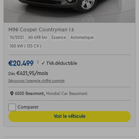
MINI Cooper Countryman
1.5
10/2021
60.498 km
Essence
Automatique
100 kW ( 135 CV )
€20.499
1
✓
TVA déductible
€421,95
/mois
Dès
Découvrez l’exemple chiffré complet
6500 Beaumont,
Mondial Car Beaumont
Comparer
Voir le véhicule