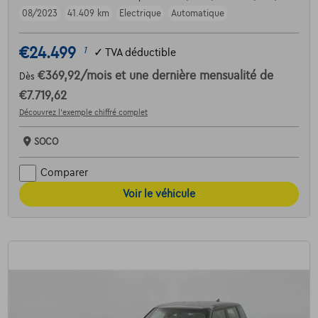
08/2023
41.409 km
Electrique
Automatique
€24.499
1
✓
TVA déductible
€369,92
/mois
et une dernière mensualité de
Dès
€7.719,62
Découvrez l’exemple chiffré complet
SOCO
Comparer
Voir le véhicule