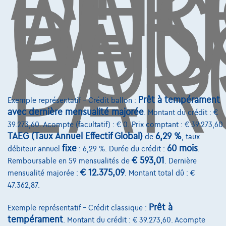
L'A
COÛ
AUS
DE
L'AR
Services & Solutions
Assistance dépannage
Financement
Assurance auto
Prêt à tempérament
Exemple représentatif – Crédit ballon :
Leasing
avec dernière mensualité majorée
. Montant du crédit : €
39.273,60. Acompte (facultatif) : € 0. Prix comptant : € 39.273,60.
Sur Nous
TAEG (Taux Annuel Effectif Global)
6,29 %
de
, taux
fixe
60 mois
débiteur annuel
: 6,29 %. Durée du crédit :
.
Devenez client
€ 593,01
Remboursable en 59 mensualités de
. Dernière
Qui nous sommes
€ 12.375,09
mensualité majorée :
. Montant total dû : €
47.362,87.
Charte de qualité
Prêt à
Exemple représentatif – Crédit classique :
Nos dealers
tempérament
. Montant du crédit : € 39.273,60. Acompte