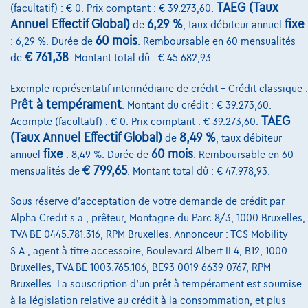
Nos partenaires
TAEG (Taux
(facultatif) : € 0. Prix comptant : € 39.273,60.
Annuel Effectif Global)
6,29 %
fixe
de
, taux débiteur annuel
Notre équipe
60 mois
: 6,29 %. Durée de
. Remboursable en 60 mensualités
€ 761,38
de
. Montant total dû : € 45.682,93.
Contact
Exemple représentatif intermédiaire de crédit – Crédit classique :
Prêt à tempérament
. Montant du crédit : € 39.273,60.
TAEG
Acompte (facultatif) : € 0. Prix comptant : € 39.273,60.
@2024 TCS Mobility SA/NV Copyright
(Taux Annuel Effectif Global)
8,49 %
de
, taux débiteur
Conditions Générales
fixe
60 mois
annuel
: 8,49 %. Durée de
. Remboursable en 60
€ 799,65
mensualités de
. Montant total dû : € 47.978,93.
Conditions d'assistance
Sous réserve d'acceptation de votre demande de crédit par
Protection Des Données
Alpha Credit s.a., prêteur, Montagne du Parc 8/3, 1000 Bruxelles,
Politique Des Cookies
TVA BE 0445.781.316, RPM Bruxelles. Annonceur : TCS Mobility
S.A., agent à titre accessoire, Boulevard Albert II 4, B12, 1000
Charte de qualité
Bruxelles, TVA BE 1003.765.106, BE93 0019 6639 0767, RPM
Site Map
Bruxelles. La souscription d'un prêt à tempérament est soumise
à la législation relative au crédit à la consommation, et plus