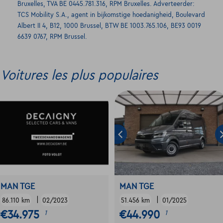
Bruxelles, TVA BE 0445.781.316, RPM Bruxelles. Adverteerder:
TCS Mobility S.A., agent in bijkomstige hoedanigheid, Boulevard
Albert II 4, B12, 1000 Brussel, BTW BE 1003.765.106, BE93 0019
6639 0767, RPM Brussel.
Voitures les plus populaires
MAN TGE
MAN TGE
|
|
86.110 km
02/2023
51.456 km
01/2025
€34.975
€44.990
1
1