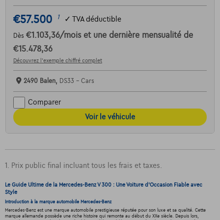
€57.500
1
✓
TVA déductible
€1.103,36
/mois
et une dernière mensualité de
Dès
€15.478,36
Découvrez l’exemple chiffré complet
2490 Balen,
DS33 - Cars
Comparer
Voir le véhicule
1. Prix public final incluant tous les frais et taxes.
Le Guide Ultime de la Mercedes-Benz V 300 : Une Voiture d'Occasion Fiable avec
Style
Introduction à la marque automobile Mercedes-Benz
Mercedes-Benz est une marque automobile prestigieuse réputée pour son luxe et sa qualité. Cette
marque allemande possède une riche histoire qui remonte au début du XXe siècle. Depuis lors,