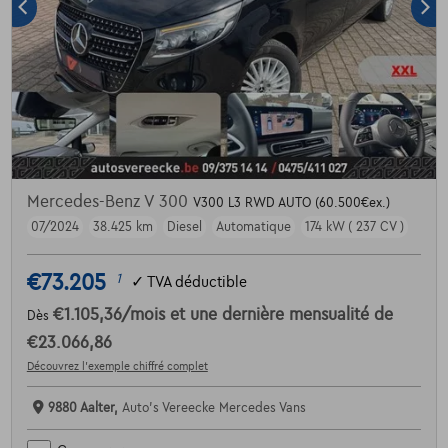
Mercedes-Benz V 300
V300 L3 RWD AUTO (60.500€ex.)
07/2024
38.425 km
Diesel
Automatique
174 kW ( 237 CV )
€73.205
1
✓
TVA déductible
€1.105,36
/mois
et une dernière mensualité de
Dès
€23.066,86
Découvrez l’exemple chiffré complet
9880 Aalter,
Auto's Vereecke Mercedes Vans