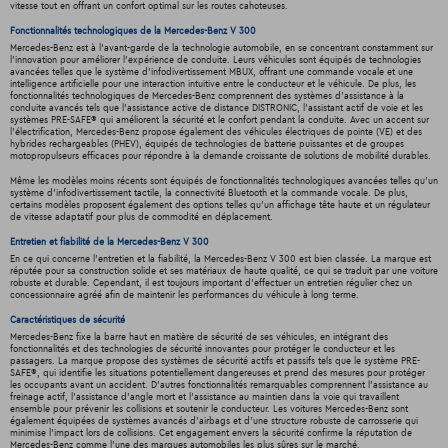
vitesse tout en offrant un confort optimal sur les routes cahoteuses.
Fonctionnalités technologiques de la Mercedes-Benz V 300
Mercedes-Benz est à l'avant-garde de la technologie automobile, en se concentrant constamment sur
l'innovation pour améliorer l'expérience de conduite. Leurs véhicules sont équipés de technologies
avancées telles que le système d'infodivertissement MBUX, offrant une commande vocale et une
intelligence artificielle pour une interaction intuitive entre le conducteur et le véhicule. De plus, les
fonctionnalités technologiques de Mercedes-Benz comprennent des systèmes d'assistance à la
conduite avancés tels que l'assistance active de distance DISTRONIC, l'assistant actif de voie et les
systèmes PRE-SAFE® qui améliorent la sécurité et le confort pendant la conduite. Avec un accent sur
l'électrification, Mercedes-Benz propose également des véhicules électriques de pointe (VE) et des
hybrides rechargeables (PHEV), équipés de technologies de batterie puissantes et de groupes
motopropulseurs efficaces pour répondre à la demande croissante de solutions de mobilité durables.
Même les modèles moins récents sont équipés de fonctionnalités technologiques avancées telles qu'un
système d'infodivertissement tactile, la connectivité Bluetooth et la commande vocale. De plus,
certains modèles proposent également des options telles qu'un affichage tête haute et un régulateur
de vitesse adaptatif pour plus de commodité en déplacement.
Entretien et fiabilité de la Mercedes-Benz V 300
En ce qui concerne l'entretien et la fiabilité, la Mercedes-Benz V 300 est bien classée. La marque est
réputée pour sa construction solide et ses matériaux de haute qualité, ce qui se traduit par une voiture
robuste et durable. Cependant, il est toujours important d'effectuer un entretien régulier chez un
concessionnaire agréé afin de maintenir les performances du véhicule à long terme.
Caractéristiques de sécurité
Mercedes-Benz fixe la barre haut en matière de sécurité de ses véhicules, en intégrant des
fonctionnalités et des technologies de sécurité innovantes pour protéger le conducteur et les
passagers. La marque propose des systèmes de sécurité actifs et passifs tels que le système PRE-
SAFE®, qui identifie les situations potentiellement dangereuses et prend des mesures pour protéger
les occupants avant un accident. D'autres fonctionnalités remarquables comprennent l'assistance au
freinage actif, l'assistance d'angle mort et l'assistance au maintien dans la voie qui travaillent
ensemble pour prévenir les collisions et soutenir le conducteur. Les voitures Mercedes-Benz sont
également équipées de systèmes avancés d'airbags et d'une structure robuste de carrosserie qui
minimise l'impact lors de collisions. Cet engagement envers la sécurité confirme la réputation de
Mercedes-Benz comme l'une des marques automobiles les plus sûres sur le marché.