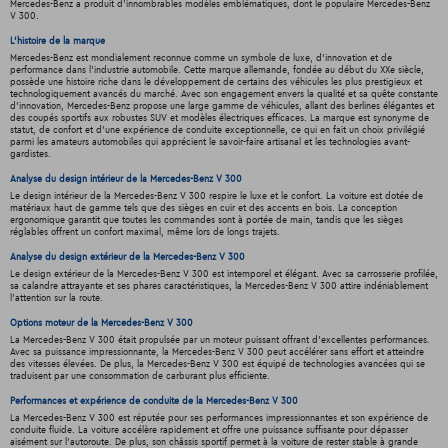
Mercedes-Benz a produit d'innombrables modèles emblématiques, dont le populaire Mercedes-Benz
V 300.
L'histoire de la marque
Mercedes-Benz est mondialement reconnue comme un symbole de luxe, d'innovation et de
performance dans l'industrie automobile. Cette marque allemande, fondée au début du XXe siècle,
possède une histoire riche dans le développement de certains des véhicules les plus prestigieux et
technologiquement avancés du marché. Avec son engagement envers la qualité et sa quête constante
d'innovation, Mercedes-Benz propose une large gamme de véhicules, allant des berlines élégantes et
des coupés sportifs aux robustes SUV et modèles électriques efficaces. La marque est synonyme de
statut, de confort et d'une expérience de conduite exceptionnelle, ce qui en fait un choix privilégié
parmi les amateurs automobiles qui apprécient le savoir-faire artisanal et les technologies avant-
gardistes.
Analyse du design intérieur de la Mercedes-Benz V 300
Le design intérieur de la Mercedes-Benz V 300 respire le luxe et le confort. La voiture est dotée de
matériaux haut de gamme tels que des sièges en cuir et des accents en bois. La conception
ergonomique garantit que toutes les commandes sont à portée de main, tandis que les sièges
réglables offrent un confort maximal, même lors de longs trajets.
Analyse du design extérieur de la Mercedes-Benz V 300
Le design extérieur de la Mercedes-Benz V 300 est intemporel et élégant. Avec sa carrosserie profilée,
sa calandre attrayante et ses phares caractéristiques, la Mercedes-Benz V 300 attire indéniablement
l'attention sur la route.
Options moteur de la Mercedes-Benz V 300
La Mercedes-Benz V 300 était propulsée par un moteur puissant offrant d'excellentes performances.
Avec sa puissance impressionnante, la Mercedes-Benz V 300 peut accélérer sans effort et atteindre
des vitesses élevées. De plus, la Mercedes-Benz V 300 est équipé de technologies avancées qui se
traduisent par une consommation de carburant plus efficiente.
Performances et expérience de conduite de la Mercedes-Benz V 300
La Mercedes-Benz V 300 est réputée pour ses performances impressionnantes et son expérience de
conduite fluide. La voiture accélère rapidement et offre une puissance suffisante pour dépasser
aisément sur l'autoroute. De plus, son châssis sportif permet à la voiture de rester stable à grande