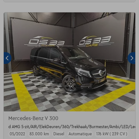
Mercedes-Benz V 300
d AMG 5-zit/AIR/ElekDeuren/360/Trekhaak/Burmester/Ambi/LED/Lede
05/2022
83.000 km
Diesel
Automatique
176 kW ( 239 CV )