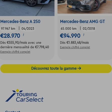
Mercedes-Benz A 250
Mercedes-Benz AMG GT
|
|
97.967 km
04/2023
65.000 km
02/2018
€28.970
€94.990
1
1
Dès
€555,90
/mois
avec une
Dès
€1.883,48
/mois
dernière mensualité de
€7.798,40
Exemple chiffré complet
Exemple chiffré complet
Découvrez toute la gamme