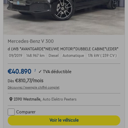
Mercedes-Benz V 300
d LWB *AVANTGARDE*NIEUWE MOTOR!*DUBBELE CABINE*LEDER*
09/2019
148.967 km
Diesel
Automatique
176 kW ( 239 CV )
€40.890
1
✓
TVA déductible
€810,77
/mois
Dès
Découvrez l’exemple chiffré complet
2390 Westmalle,
Auto Elektro Peeters
Comparer
Voir le véhicule