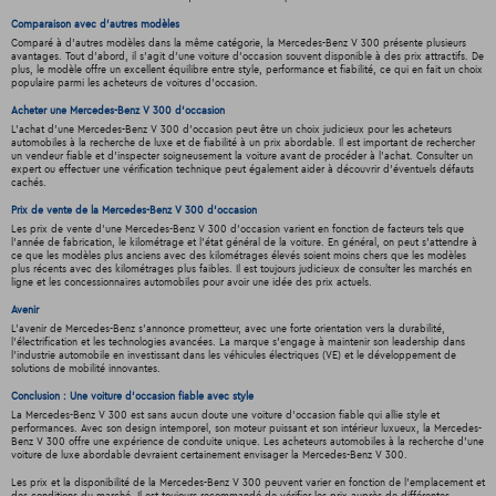
Comparaison avec d'autres modèles
Comparé à d'autres modèles dans la même catégorie, la Mercedes-Benz V 300 présente plusieurs
avantages. Tout d'abord, il s'agit d'une voiture d'occasion souvent disponible à des prix attractifs. De
plus, le modèle offre un excellent équilibre entre style, performance et fiabilité, ce qui en fait un choix
populaire parmi les acheteurs de voitures d'occasion.
Acheter une Mercedes-Benz V 300 d'occasion
L'achat d'une Mercedes-Benz V 300 d'occasion peut être un choix judicieux pour les acheteurs
automobiles à la recherche de luxe et de fiabilité à un prix abordable. Il est important de rechercher
un vendeur fiable et d'inspecter soigneusement la voiture avant de procéder à l'achat. Consulter un
expert ou effectuer une vérification technique peut également aider à découvrir d'éventuels défauts
cachés.
Prix de vente de la Mercedes-Benz V 300 d'occasion
Les prix de vente d'une Mercedes-Benz V 300 d'occasion varient en fonction de facteurs tels que
l'année de fabrication, le kilométrage et l'état général de la voiture. En général, on peut s'attendre à
ce que les modèles plus anciens avec des kilométrages élevés soient moins chers que les modèles
plus récents avec des kilométrages plus faibles. Il est toujours judicieux de consulter les marchés en
ligne et les concessionnaires automobiles pour avoir une idée des prix actuels.
Avenir
L'avenir de Mercedes-Benz s'annonce prometteur, avec une forte orientation vers la durabilité,
l'électrification et les technologies avancées. La marque s'engage à maintenir son leadership dans
l'industrie automobile en investissant dans les véhicules électriques (VE) et le développement de
solutions de mobilité innovantes.
Conclusion : Une voiture d'occasion fiable avec style
La Mercedes-Benz V 300 est sans aucun doute une voiture d'occasion fiable qui allie style et
performances. Avec son design intemporel, son moteur puissant et son intérieur luxueux, la Mercedes-
Benz V 300 offre une expérience de conduite unique. Les acheteurs automobiles à la recherche d'une
voiture de luxe abordable devraient certainement envisager la Mercedes-Benz V 300.
Les prix et la disponibilité de la Mercedes-Benz V 300 peuvent varier en fonction de l'emplacement et
des conditions du marché. Il est toujours recommandé de vérifier les prix auprès de différentes