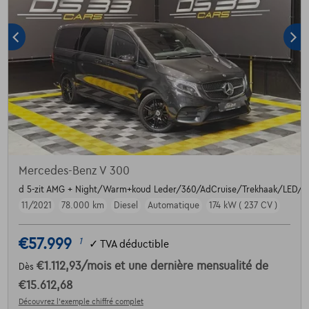
Mercedes-Benz V 300
d 5-zit AMG + Night/Warm+koud Leder/360/AdCruise/Trekhaak/LED/
11/2021
78.000 km
Diesel
Automatique
174 kW ( 237 CV )
€57.999
1
✓
TVA déductible
€1.112,93
/mois
et une dernière mensualité de
Dès
€15.612,68
Découvrez l’exemple chiffré complet