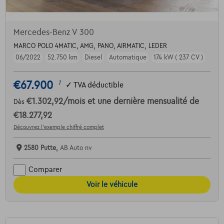
Mercedes-Benz V 300
MARCO POLO 4MATIC, AMG, PANO, AIRMATIC, LEDER
06/2022
52.750 km
Diesel
Automatique
174 kW ( 237 CV )
€67.900
1
✓
TVA déductible
€1.302,92
/mois
et une dernière mensualité de
Dès
€18.277,92
Découvrez l’exemple chiffré complet
2580 Putte,
AB Auto nv
Comparer
Voir le véhicule