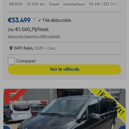
08/2021
92.000 km
Diesel
Automatique
174 kW ( 237 CV )
€53.499
1
✓
TVA déductible
€1.060,79
/mois
Dès
Découvrez l’exemple chiffré complet
2490 Balen,
DS33 - Cars
Comparer
Voir le véhicule