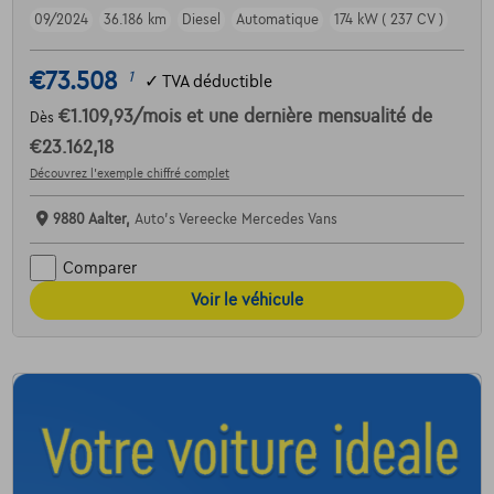
09/2024
36.186 km
Diesel
Automatique
174 kW ( 237 CV )
€73.508
1
✓
TVA déductible
€1.109,93
/mois
et une dernière mensualité de
Dès
€23.162,18
Découvrez l’exemple chiffré complet
9880 Aalter,
Auto's Vereecke Mercedes Vans
Comparer
Voir le véhicule