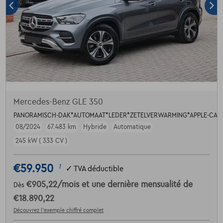
Mercedes-Benz GLE 350
PANORAMISCH-DAK*AUTOMAAT*LEDER*ZETELVERWARMING*APPLE-CAR
08/2024
67.483 km
Hybride
Automatique
245 kW ( 333 CV )
€59.950
1
✓
TVA déductible
€905,22
/mois
et une dernière mensualité de
Dès
€18.890,22
Découvrez l’exemple chiffré complet