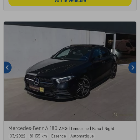
Voir le véhicule
Mercedes-Benz A 180
AMG l Limousine l Pano l Night
03/2022
81.135 km
Essence
Automatique