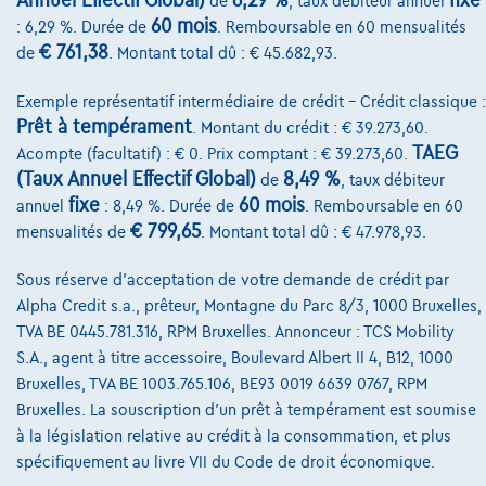
Annuel Effectif Global)
6,29 %
fixe
Sur Nous
de
, taux débiteur annuel
60 mois
: 6,29 %. Durée de
. Remboursable en 60 mensualités
Devenez client
€ 761,38
de
. Montant total dû : € 45.682,93.
Qui nous sommes
Exemple représentatif intermédiaire de crédit – Crédit classique :
Prêt à tempérament
Charte de qualité
. Montant du crédit : € 39.273,60.
TAEG
Acompte (facultatif) : € 0. Prix comptant : € 39.273,60.
Nos dealers
(Taux Annuel Effectif Global)
8,49 %
de
, taux débiteur
fixe
60 mois
annuel
: 8,49 %. Durée de
. Remboursable en 60
Nos partenaires
€ 799,65
mensualités de
. Montant total dû : € 47.978,93.
Notre équipe
Sous réserve d'acceptation de votre demande de crédit par
Contact
Alpha Credit s.a., prêteur, Montagne du Parc 8/3, 1000 Bruxelles,
TVA BE 0445.781.316, RPM Bruxelles. Annonceur : TCS Mobility
S.A., agent à titre accessoire, Boulevard Albert II 4, B12, 1000
Bruxelles, TVA BE 1003.765.106, BE93 0019 6639 0767, RPM
@2024 TCS Mobility SA/NV Copyright
Bruxelles. La souscription d'un prêt à tempérament est soumise
à la législation relative au crédit à la consommation, et plus
Conditions Générales
spécifiquement au livre VII du Code de droit économique.
Conditions d'assistance