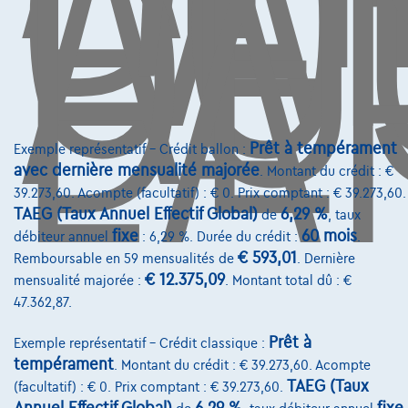
CO
AU
DE
L'
Contact
info@touringcarselect.be
Avenue Roi Albert II 4, B12
1000 Bruxelles
Prêt à tempérament
Exemple représentatif – Crédit ballon :
avec dernière mensualité majorée
. Montant du crédit : €
39.273,60. Acompte (facultatif) : € 0. Prix comptant : € 39.273,60.
Services & Solutions
TAEG (Taux Annuel Effectif Global)
6,29 %
de
, taux
fixe
60 mois
débiteur annuel
: 6,29 %. Durée du crédit :
.
Assistance dépannage
€ 593,01
Remboursable en 59 mensualités de
. Dernière
€ 12.375,09
Financement
mensualité majorée :
. Montant total dû : €
47.362,87.
Assurance auto
Prêt à
Exemple représentatif – Crédit classique :
Leasing
tempérament
. Montant du crédit : € 39.273,60. Acompte
TAEG (Taux
(facultatif) : € 0. Prix comptant : € 39.273,60.