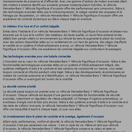
impressionnante de puissance et d'efficacité. Avec une gamme d'options de moteur avancées allant
des moteurs à essence réactifs aux puissants groupes motopropulseurs hybrides, le véhicula
Mercedes-Benz V Véhicule frigorifique d'occasion offre des performances sans compromis. Grâce à
des technologies avancées telles que la turbocompression, le calage variable des soupapes et le
freinage par récupération, un véhicula Mercedes-Benz V Véhicule frigorifique d'occasion offre une
expérience de conduite dynamique qui élève chaque trajet en aventure.
Un intérieur d’un luxe et d’un confort inégalés
Entrez dans l'habitacle d'un véhicula Mercedes-Benz V Véhicule frigorifique d'occasion et laissez-vous
emporter par le luxe et le confort. Des matériaux de haute qualité, un savoir-faire artisanal et des
détails bien pensés créent un environnement qui stimule les sens et augmente le plaisir de conduire.
Avec des options disponibles telles qu'un revêtement en cuir haut de gamme, des sièges chauffants
et ventilés et un système d'infodivertissement avancé, un véhicula Mercedes-Benz V Véhicule
frigorifique d'occasion offre une expérience de conduite inégalée aux conducteurs et passagers.
Des technologies avancées pour une balade connectée
L'innovation est au cœur du véhicula Mercedes-Benz V Véhicule frigorifique d'occasion. Grâce à des
fonctionnalités technologiques avancées telles qu'un système d'infodivertissement intégré, des
systèmes intelligents d'aide à la conduite et des solutions de connectivité sur mesure, vous restez
toujours connecté et informé pendant votre trajet. Grâce à des développements révolutionnaires en
matière de conduite autonome et d'électrification, un véhicula Mercedes-Benz V Véhicule frigorifique
d'occasion offre un avant-goût de l'avenir de la mobilité.
La sécurité comme priorité
La sécurité passe toujours en premier avec un véhicula Mercedes-Benz V Véhicule frigorifique
d'occasion. Chaque véhicule est équipé d'une gamme complète de fonctionnalités de sécurité
avancées, notamment un régulateur de vitesse adaptatif, un freinage d'urgence automatique, un
avertisseur d'angle mort et bien plus encore. Grâce à des systèmes avancés d'aide à la conduite et à
des tests de collision innovants, le véhicula Mercedes-Benz V Véhicule frigorifique d'occasion vous
offre une tranquillité d'esprit à chaque trajet, où que vous alliez.
Un investissement dans le plaisir de conduite et le prestige, également d'occasion
Alliant style, performances, confort et sécurité, le véhicula Mercedes-Benz V Véhicule frigorifique
d'occasion n'est pas seulement une voiture : c'est un style de vie. Même en tant que véhicule
d'occasion, le véhicula Mercedes-Benz V Véhicule frigorifique conserve sa valeur et reste un