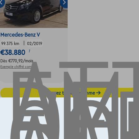
AT
EM
DE
Mercedes-Benz V
L'
|
99.375 km
02/2019
€38.880
1
Dès
€770,92
/mois
Exemple chiffré complet
Découvrez toute la gamme