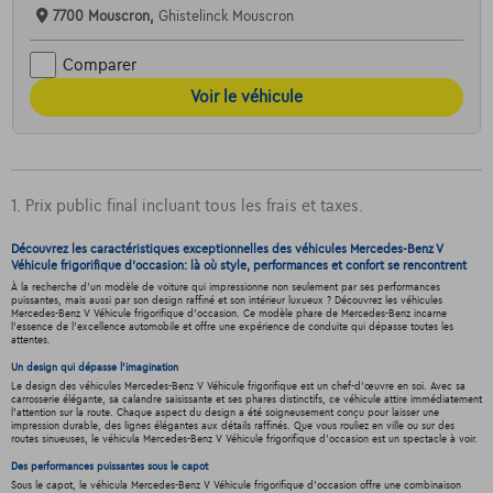
7700 Mouscron,
Ghistelinck Mouscron
Comparer
Voir le véhicule
1. Prix public final incluant tous les frais et taxes.
Découvrez les caractéristiques exceptionnelles des véhicules Mercedes-Benz V
Véhicule frigorifique d'occasion: là où style, performances et confort se rencontrent
À la recherche d'un modèle de voiture qui impressionne non seulement par ses performances
puissantes, mais aussi par son design raffiné et son intérieur luxueux ? Découvrez les véhicules
Mercedes-Benz V Véhicule frigorifique d'occasion. Ce modèle phare de Mercedes-Benz incarne
l'essence de l'excellence automobile et offre une expérience de conduite qui dépasse toutes les
attentes.
Un design qui dépasse l'imagination
Le design des véhicules Mercedes-Benz V Véhicule frigorifique est un chef-d'œuvre en soi. Avec sa
carrosserie élégante, sa calandre saisissante et ses phares distinctifs, ce véhicule attire immédiatement
l'attention sur la route. Chaque aspect du design a été soigneusement conçu pour laisser une
impression durable, des lignes élégantes aux détails raffinés. Que vous rouliez en ville ou sur des
routes sinueuses, le véhicula Mercedes-Benz V Véhicule frigorifique d'occasion est un spectacle à voir.
Des performances puissantes sous le capot
Sous le capot, le véhicula Mercedes-Benz V Véhicule frigorifique d'occasion offre une combinaison