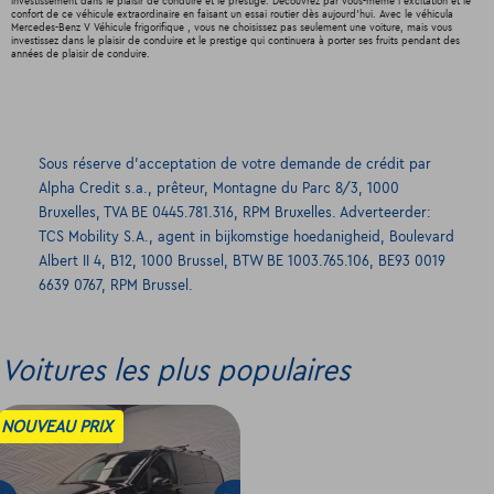
investissement dans le plaisir de conduire et le prestige. Découvrez par vous-même l'excitation et le
confort de ce véhicule extraordinaire en faisant un essai routier dès aujourd'hui. Avec le véhicula
Mercedes-Benz V Véhicule frigorifique , vous ne choisissez pas seulement une voiture, mais vous
investissez dans le plaisir de conduire et le prestige qui continuera à porter ses fruits pendant des
années de plaisir de conduire.
Sous réserve d’acceptation de votre demande de crédit par
Alpha Credit s.a., prêteur, Montagne du Parc 8/3, 1000
Bruxelles, TVA BE 0445.781.316, RPM Bruxelles. Adverteerder:
TCS Mobility S.A., agent in bijkomstige hoedanigheid, Boulevard
Albert II 4, B12, 1000 Brussel, BTW BE 1003.765.106, BE93 0019
6639 0767, RPM Brussel.
Voitures les plus populaires
NOUVEAU PRIX