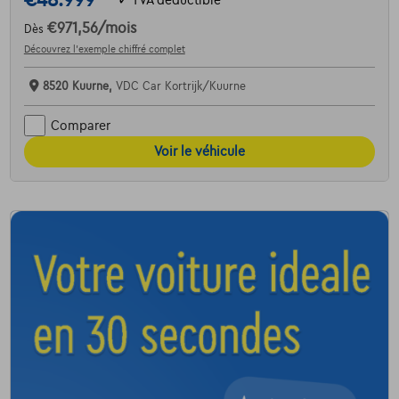
€48.999
€971,56
/mois
Dès
Découvrez l’exemple chiffré complet
8520 Kuurne,
VDC Car Kortrijk/Kuurne
Comparer
Voir le véhicule