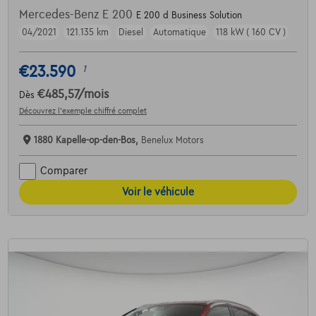
Mercedes-Benz E 200
E 200 d Business Solution
04/2021
121.135 km
Diesel
Automatique
118 kW ( 160 CV )
€23.590
1
€485,57
/mois
Dès
Découvrez l’exemple chiffré complet
1880 Kapelle-op-den-Bos,
Benelux Motors
Comparer
Voir le véhicule