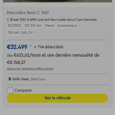
Mercedes-Benz C 300
C Break 300 d AMG Line Aut-Navi-Leder-Airco-Cam-Garantie
05/2022
103.352 km
Diesel
Automatique
195 kW ( 265 CV )
€32.499
1
✓
TVA déductible
€623,62
/mois
et une dernière mensualité de
Dès
€8.748,37
Découvrez l’exemple chiffré complet
3600 Genk,
GMA Cars
Comparer
Voir le véhicule