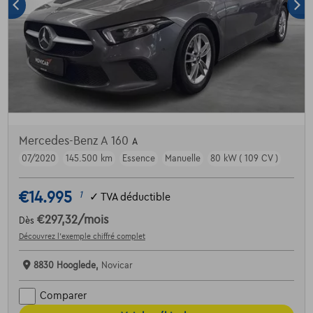
Mercedes-Benz A 160
A
07/2020
145.500 km
Essence
Manuelle
80 kW ( 109 CV )
€14.995
1
✓
TVA déductible
€297,32
/mois
Dès
Découvrez l’exemple chiffré complet
8830 Hooglede,
Novicar
Comparer