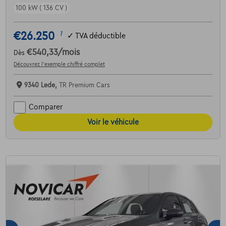
100 kW ( 136 CV )
€26.250
1
✓
TVA déductible
€540,33
/mois
Dès
Découvrez l’exemple chiffré complet
9340 Lede,
TR Premium Cars
Comparer
Voir le véhicule